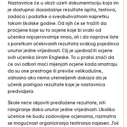
Nastavnice će u obzir uzeti dokumentaciju koja im
je dostupna: dosadašnje rezultate ispita, testova,
zadaća i podatke o sveobuhvatnom napretku
tokom školske godine. Od njih će se tražiti da
procijene koje su to ocjene koje bi svaki od
učenika najvjerovatnije imao, ali i da naprave liste
s poretkom očekivanih rezultata svakog pojedinca
unutar jedne vrijednosti. Cilj je ujednačiti ocjene
svih učenika širom Engleske. To u praksi znači da
će ovi odbori moći mijenjati ocjene kada smatraju
da su one prestroge ili previše velikodušne,
odnosno ako nema utemeljenih dokaza da je
učenik postigao rezultate koje je nastavnica
predvidjela.
Škole neće objaviti predložene rezultate, niti
rangiranje đaka unutar jedne vrijednosti. Ukoliko
učenice ne budu zadovoljne ocjenama, razmatra
se mogućnost organiziranja testiranja najesen. Još