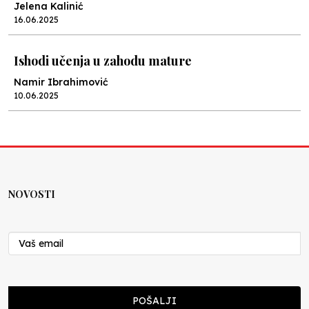
Jelena Kalinić
16.06.2025
Ishodi učenja u zahodu mature
Namir Ibrahimović
10.06.2025
Kraj školske godine, fotofiniš
Anes Osmić
04.06.2025
NOVOSTI
Reformar’s Coming
Nenad Veličković
29.10.2024
Cuke i djeca
POŠALJI