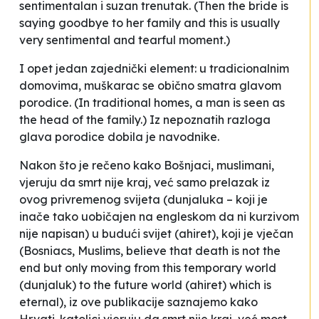
sentimentalan i suzan trenutak.
(Then the bride is
saying goodbye to her family and this is usually
very sentimental and tearful moment
.
)
I opet jedan zajednički element:
u tradicionalnim
domovima, muškarac se obično smatra
glavom
porodice.
(In traditional homes, a man is seen as
the
head
of the family.) Iz nepoznatih razloga
glava porodice dobila je navodnike.
Nakon što je rečeno kako
Bošnjaci, muslimani,
vjeruju da smrt nije kraj, već samo prelazak iz
ovog privremenog svijeta (dunjaluka –
koji je
inače tako uobičajen na engleskom da ni kurzivom
nije napisan)
u budući svijet (ahiret), koji je vječan
(Bosniacs, Muslims, believe that death is not the
end but only moving from this temporary world
(dunjaluk) to the future world (ahiret) which is
eternal), iz ove publikacije saznajemo kako