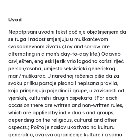
Uvod
Nepotpisani uvodni tekst počinje objašnjenjem da
se
tuga i radost smjenjuju u muškarčevom
svakodnevnom životu
. (Joy and sorrow are
alternating in a man's day-to-day life.) Odavno
osviješten, engleski jezik vrlo lagodno koristi riječ
person/osoba
, umjesto seksistički generičkog
man/muškarac.
U narednoj rečenici piše da
za
svaku priliku postoje pisana i nepisana pravila,
koja primjenjuju pojedinci i grupe, u zavisnosti od
vjerskih, kulturnih i drugih aspekata
. (For each
occasion there are written and non-written rules,
which are applied by individuals and groups,
depending on the religious, cultural and other
aspects.) Pošto je naslov ukazivao na kulturu
generalno, ovakvo ograničenje kulture na samo