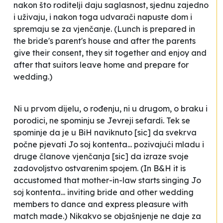
nakon što roditelji daju saglasnost, sjednu zajedno
i uživaju, i nakon toga udvarači napuste dom i
spremaju se za vjenčanje.
(Lunch is prepared in
the bride's parent's house and after the parents
give their consent, they sit together and enjoy and
after that suitors leave home and prepare for
wedding.)
Ni u prvom dijelu, o rođenju, ni u drugom, o braku i
porodici, ne spominju se Jevreji sefardi. Tek se
spominje da je u BiH
naviknuto
[
sic
]
da svekrva
počne pjevati
Jo soj kontenta
... pozivajući mladu i
druge članove vjenčanja
[
sic
]
da izraze svoje
zadovoljstvo ostvarenim spojem.
(In B&H it is
accustomed that mother-in-law starts singing
Jo
soj kontenta..
. inviting bride and other wedding
members to dance and express pleasure with
match made.) Nikakvo se objašnjenje ne daje za