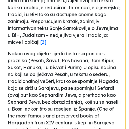
lamb and sheep) and fish.) Cijeli ovaj dio teksta
karikaturalno je reduciran. Informacije o jevrejskoj
tradiciji u BiH lako su dostupne onome koga
zanimaju. Preporučujem kratak, zanimljiv i
informativan tekst Sonje Samokovlije o Jevrejima
u BiH,
Judaizam – nedjeljiva vjera i tradicija:
micve i običaji
.
[2]
Nakon ovog dijela slijedi dosta iscrpan opis
praznika (Pesah, Šavut, Roš hašana, Jom Kipur,
Sukot, Hanuka, Tu bišvat i Purim). U opisu načina
na koji se obilježava Pesah, u tekstu o sederu,
tradicionalnoj večeri, kratko se spominje Hagada,
koja se
drži u Sarajevu,
pa se spominju i Sefardi
(ovaj put kao
Sephardim Jews,
a prethodno kao
Sephard Jews,
bez obrazloženja), koji su se naselili
u Bosni nakon što su
raseljeni
iz Španije. (One of
the most famous and preserved books of
Haggadah from XIV century is kept in Sarajevo