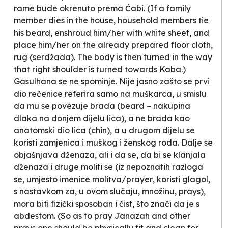
rame bude okrenuto prema Ćabi.
(If a family
member dies in the house, household members tie
his beard, enshroud him/her with white sheet, and
place him/her on the already prepared floor cloth,
rug (serdžada). The body is then turned in the way
that right shoulder is turned towards Kaba.)
Gasulhana se ne spominje. Nije jasno zašto se prvi
dio rečenice referira samo na muškarca, u smislu
da mu se povezuje brada (
beard
– nakupina
dlaka na donjem dijelu lica), a ne brada kao
anatomski dio lica (
chin
), a u drugom dijelu se
koristi zamjenica i muškog i ženskog roda. Dalje se
objašnjava dženaza, ali i da se, da bi se klanjala
dženaza i druge
moliti se
(iz nepoznatih razloga
se, umjesto imenice
molitva/prayer
, koristi glagol,
s nastavkom za, u ovom slučaju, množinu,
prays
),
mora biti
fizički sposoban i čist,
što znači da je
s
abdestom.
(So as to pray Janazah and other