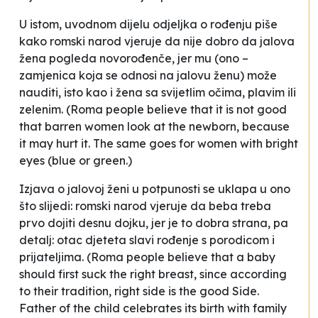
U istom, uvodnom dijelu odjeljka o rođenju piše
kako
romski narod vjeruje da nije dobro da jalova
žena pogleda novorođenče, jer mu
(
ono –
zamjenica koja se odnosi na
jalovu ženu
)
može
nauditi,
isto kao i
žena sa svijetlim očima, plavim ili
zelenim.
(Roma people believe that it is not good
that barren women look at the newborn, because
it may hurt it. The same goes for women with bright
eyes (blue or green.)
Izjava o
jalovoj ženi
u potpunosti se uklapa u ono
što slijedi:
romski narod vjeruje da beba treba
prvo dojiti desnu dojku,
jer je to
dobra strana
, pa
detalj:
otac djeteta slavi rođenje s porodicom i
prijateljima.
(Roma people believe that a baby
should first suck the right breast, since according
to their tradition, right side is the
good Side
.
Father of the child celebrates its birth with family