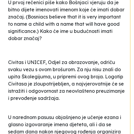
U prvoj rečenici piše kako Bošnjaci
vjeruju da je
bitno dijete imenovati imenom koje će imati dobar
značaj
. (Bosniacs believe that it is very important
to name a child with a name that will have good
significance.) Kako će ime u budućnosti imati
dobar značaj?
Civitas i UNICEF, Odjel za obrazovanje, odriču
svaku vezu s ovom brošurom. Za nju nisu znali do
upita Školegijuma, u pripremi ovog broja. Logotip
Civitasa je zloupotrijebljen, a najvjerovatnije će se
istražiti i odgovornost za neovlašteno preuzimanje
i prevođenje sadržaja.
U narednom pasusu objašnjeno je učenje ezana i
glasno izgovaranje imena djeteta, ali i da se
sedam dana nakon njegovog rođenja organizira