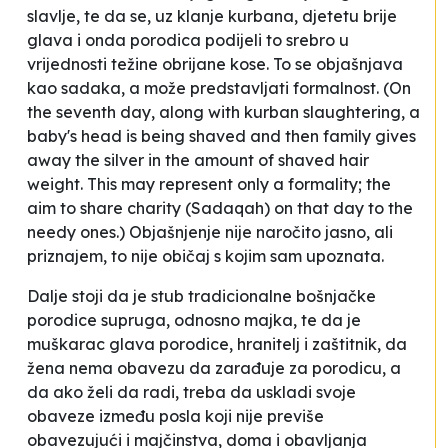
slavlje, te da se, uz klanje kurbana,
djetetu brije
glava i onda porodica podijeli to srebro u
vrijednosti težine obrijane kose.
To se objašnjava
kao sadaka, a
može predstavljati formalnost.
(On
the seventh day, along with kurban slaughtering, a
baby's head is being shaved and then family gives
away the silver in the amount of shaved hair
weight. This may represent only a formality; the
aim to share charity (Sadaqah) on that day to the
needy ones.) Objašnjenje nije naročito jasno, ali
priznajem, to nije običaj s kojim sam upoznata.
Dalje stoji da je
stub tradicionalne bošnjačke
porodice supruga, odnosno majka
, te da je
muškarac glava porodice, hranitelj i zaštitnik
, da
žena nema obavezu da zarađuje za porodicu
, a
da
ako želi da radi, treba da uskladi svoje
obaveze između posla koji nije previše
obavezujući i majčinstva, doma i obavljanja