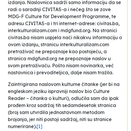
izdanja. Naslovnica sadrži samo informaciju da se
radi o saradnji CIVITAS-a i nečeg što se zove
MDG-F
Culture for Development Programme
, te
adresu CIVITAS-a i tri internet-adrese: civitas.ba,
interkulturalizam.com i mdgfund.org. Na stranici
civitas.ba nisam uspjela naći nikakvu informaciju o
ovom izdanju, stranicu interkulturalizam.com
pretraživač ne prepoznaje kao postojeću, a
stranica mdgfund.org ne prepoznaje naslov u
svom pretraživaču. Pošto nisam novinarka, već
nastavnica i prevoditeljica, dalje nisam tražila.
Zaintrigirana naslovom
kulturne čitanke
(jer bi na
engleskom jeziku ispravniji naslov bio
Culture
Reader
– čitanka o kulturi), odlučila sam da ipak
prođem kroz sadržaj tih sedamdesetak stranica
(broj sam utvrdila jednostavnom metodom
brojanja, jer niti postoji sadržaj, niti su stranice
numerirane).
[1]