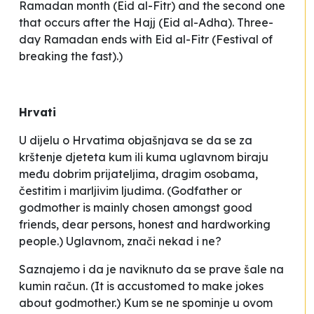
Ramadan month (Eid al-Fitr) and the second one
that occurs after the Hajj (Eid al-Adha). Three-
day Ramadan ends with Eid al-Fitr (Festival of
breaking the fast).)
Hrvati
U dijelu o Hrvatima objašnjava se da se za
krštenje djeteta
kum ili kuma uglavnom biraju
među dobrim prijateljima, dragim osobama,
čestitim i marljivim ljudima.
(Godfather or
godmother is mainly chosen amongst good
friends, dear persons, honest and hardworking
people.) Uglavnom, znači nekad i ne?
Saznajemo i da je
naviknuto da se prave šale na
kumin račun.
(It is accustomed to make jokes
about godmother.) Kum se ne spominje u ovom