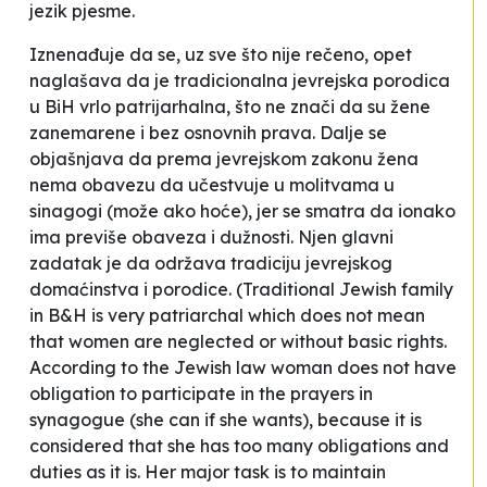
jezik pjesme.
Iznenađuje da se, uz sve što nije rečeno, opet
naglašava da je
tradicionalna jevrejska porodica
u BiH vrlo patrijarhalna, što ne znači da su žene
zanemarene i bez osnovnih prava.
Dalje se
objašnjava da
prema
jevrejskom zakonu žena
nema obavezu da učestvuje u molitvama u
sinagogi (može ako hoće), jer se smatra da ionako
ima previše obaveza i dužnosti. Njen glavni
zadatak je da održava tradiciju jevrejskog
domaćinstva i porodice.
(Traditional Jewish family
in B&H is very patriarchal which does not mean
that women are neglected or without basic rights.
According to the Jewish law woman does not have
obligation to participate in the prayers in
synagogue (she can if she wants), because it is
considered that she has too many obligations and
duties as it is. Her major task is to maintain