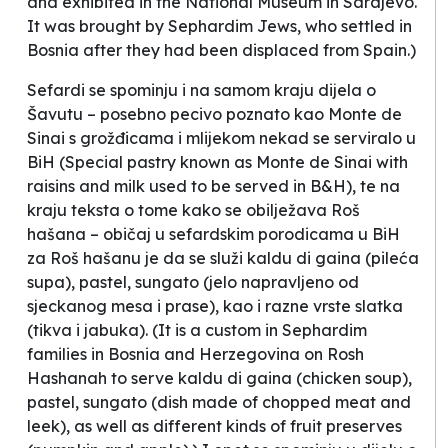
and exhibited in the National Museum in Sarajevo.
It was brought by Sephardim Jews, who settled in
Bosnia after they had been displaced from Spain.)
Sefardi se spominju i na samom kraju dijela o
Šavutu –
posebno pecivo poznato kao Monte de
Sinai s grožđicama i mlijekom nekad se serviralo u
BiH
(Special pastry known as Monte de Sinai with
raisins and milk used to be served in B&H), te na
kraju teksta o tome kako se obilježava Roš
hašana –
običaj u sefardskim porodicama u BiH
za Roš hašanu je da se služi kaldu di gaina (pileća
supa), pastel, sungato (jelo napravljeno od
sjeckanog mesa i prase), kao i razne vrste slatka
(tikva i jabuka)
. (It is a custom in Sephardim
families in Bosnia and Herzegovina on Rosh
Hashanah to serve kaldu di gaina (chicken soup),
pastel, sungato (dish made of chopped meat and
leek), as well as different kinds of fruit preserves