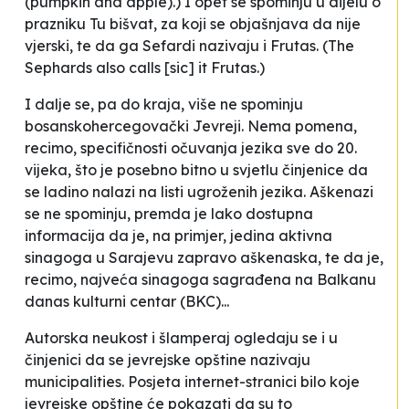
(pumpkin and apple).) I opet se spominju u dijelu o
prazniku Tu bišvat, za koji se objašnjava da nije
vjerski, te da ga
Sefardi nazivaju i Frutas.
(The
Sephards also calls [
sic
] it Frutas.)
I dalje se, pa do kraja, više ne spominju
bosanskohercegovački Jevreji. Nema pomena,
recimo, specifičnosti očuvanja jezika sve do 20.
vijeka, što je posebno bitno u svjetlu činjenice da
se ladino nalazi na listi ugroženih jezika. Aškenazi
se ne spominju, premda je lako dostupna
informacija da je, na primjer, jedina aktivna
sinagoga u Sarajevu zapravo aškenaska, te da je,
recimo, najveća sinagoga sagrađena na Balkanu
danas kulturni centar (BKC)...
Autorska neukost i šlamperaj ogledaju se i u
činjenici da se jevrejske opštine nazivaju
municipalities.
Posjeta internet-stranici bilo koje
jevrejske opštine će pokazati da su to