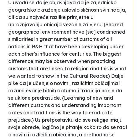
U uvodu se dalje objašnjava da je
zajedničko
geografsko okruženje uslovilo sličnosti svih nacija
,
ali da su
najveće razlike primjetne u
upražnjavanju običaja vezanih za vjeru
. (Shared
geographical environment have [
sic
] conditioned
similarities in great number of customs of all
nations in B&H that have been developing under
each other's influence for centuries. The biggest
difference may be observed when practicing
customs that are linked to religion and this is what
we wanted to show in the Cultural Reader.) Dalje
piše da je
učenje o novim i različitim običajima i
razumijevanje bitnih datuma i tradicija način da
se uklone predrasude
. (Learning of new and
different customs and understanding important
dates and traditions is the way to eradicate
prejudice.) Uz pretpostavku da sve religije imaju
svoje obrede, logično je pitanje kako to da se radi
o
novim i različitim običajima
, a prethodno se