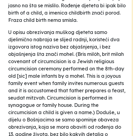
jasno na šta se mislilo. Rođenje djeteta bi ipak bilo
birth of a child,
a imenica
childbirth
znači porod.
Fraza
child birth
nema smisla.
U opisu obrezivanja muškog djeteta samo
djelimično nabraja se slijed radnji, koristeći dva
izgovora istog naziva bez objašnjenja, i bez
objašnjenja šta znači
mohel.
(Bris milôh, brit milah
covenant of circumcision
is a Jewish religious
circumcision ceremony performed on the 8th-day
old [
sic
] male infants by a mohel. This is a joyous
family event when family invites numerous guests
and it is accustomed that father prepares a feast,
seudat mitzvah. Circumcision is performed in
synagogue or family house. During the
circumcision a child is given a name.) Doduše, u
dijelu o Bošnjacima se samo spominje
obaveza
obrezivanja
, koja se mora obaviti od rođenja do
13. godine života, bez bilo kakvih detalja o