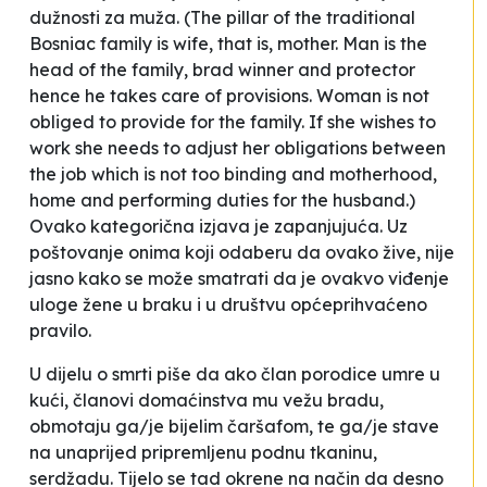
dužnosti za muža.
(The pillar of the traditional
Bosniac family is wife, that is, mother. Man is the
head of the family, brad winner and protector
hence he takes care of provisions. Woman is not
obliged to provide for the family. If she wishes to
work she needs to adjust her obligations between
the job which is not too binding and motherhood,
home and performing duties for the husband.)
Ovako kategorična izjava je zapanjujuća. Uz
poštovanje onima koji odaberu da ovako žive, nije
jasno kako se može smatrati da je ovakvo viđenje
uloge žene u braku i u društvu općeprihvaćeno
pravilo.
U dijelu o smrti piše da
ako član porodice umre u
kući, članovi domaćinstva mu vežu bradu,
obmotaju ga/je bijelim čaršafom, te ga/je stave
na unaprijed pripremljenu podnu tkaninu,
serdžadu. Tijelo se tad okrene na način da desno