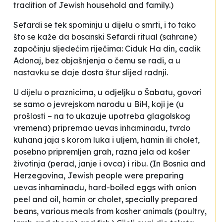
tradition of Jewish household and family.)
Sefardi se tek spominju u dijelu o smrti, i to tako
što se kaže da
bosanski Sefardi ritual
(sahrane)
započinju sljedećim riječima:
Ciduk Ha din, cadik
Adonaj, bez objašnjenja o čemu se radi, a u
nastavku se daje dosta štur slijed radnji.
U dijelu o praznicima, u odjeljku o Šabatu, govori
se samo o
jevrejskom narodu u BiH,
koji je (u
prošlosti – na to ukazuje upotreba glagolskog
vremena) pripremao
uevas inhaminadu, tvrdo
kuhana jaja s korom luka i uljem, hamin ili cholet,
posebno pripremljen grah, razna jela od košer
životinja (perad, janje i ovca) i ribu.
(In Bosnia and
Herzegovina, Jewish people were preparing
uevas inhaminadu, hard-boiled eggs with onion
peel and oil, hamin or cholet, specially prepared
beans, various meals from kosher animals (poultry,