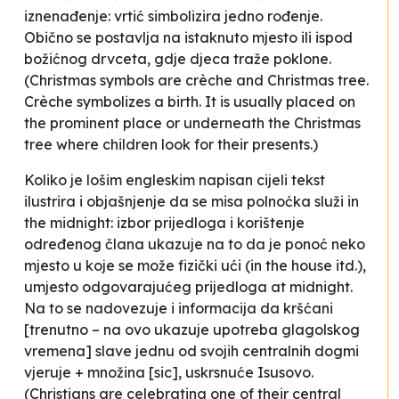
iznenađenje:
vrtić simbolizira jedno rođenje.
Obično se postavlja na istaknuto mjesto ili ispod
božićnog drvceta, gdje djeca traže poklone.
(Christmas symbols are crèche and Christmas tree.
Crèche symbolizes a birth. It is usually placed on
the prominent place or underneath the Christmas
tree where children look for their presents.)
Koliko je lošim engleskim napisan cijeli tekst
ilustrira i objašnjenje da se misa polnoćka služi
in
the midnight
: izbor prijedloga i korištenje
određenog člana ukazuje na to da je
ponoć
neko
mjesto u koje se može fizički ući (
in the house
itd.),
umjesto odgovarajućeg prijedloga
at midnight.
Na to se nadovezuje i informacija da
kršćani
[
trenutno –
na ovo ukazuje upotreba glagolskog
vremena]
slave jednu od svojih centralnih dogmi
vjeruje + množina
[
sic
]
, uskrsnuće Isusovo.
(Christians are celebrating one of their central