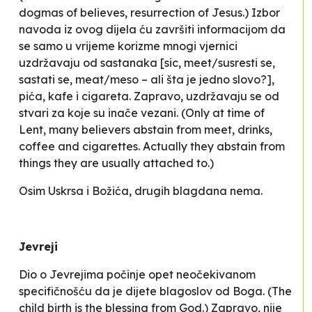
dogmas of believes, resurrection of Jesus.) Izbor
navoda iz ovog dijela ću završiti informacijom da
se
samo u vrijeme korizme mnogi vjernici
uzdržavaju od sastanaka
[
sic, meet/susresti se,
sastati se, meat/meso –
ali šta je jedno slovo?]
,
pića, kafe i cigareta. Zapravo, uzdržavaju se od
stvari za koje su inače vezani.
(Only at time of
Lent, many believers abstain from meet, drinks,
coffee and cigarettes. Actually they abstain from
things they are usually attached to.)
Osim Uskrsa i Božića, drugih blagdana nema.
Jevreji
Dio o Jevrejima počinje opet neočekivanom
specifičnošću da je
dijete blagoslov od Boga.
(The
child birth is the blessing from God.) Zapravo, nije