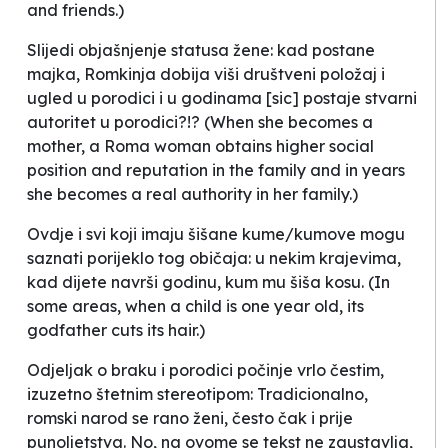
and friends.)
Slijedi objašnjenje statusa žene:
kad postane
majka, Romkinja dobija viši društveni položaj i
ugled u porodici i u godinama
[
sic
]
postaje stvarni
autoritet u porodici
?!? (When she becomes a
mother, a Roma woman obtains higher social
position and reputation in the family and in years
she becomes a real authority in her family.)
Ovdje i svi koji imaju
šišane kume/kumove
mogu
saznati porijeklo tog običaja:
u nekim krajevima,
kad dijete navrši godinu, kum mu šiša kosu.
(In
some areas, when a child is one year old, its
godfather cuts its hair.)
Odjeljak o braku i porodici počinje vrlo čestim,
izuzetno štetnim stereotipom:
Tradicionalno,
romski narod se rano ženi, često čak i prije
punoljetstva.
No, na ovome se tekst ne zaustavlja,