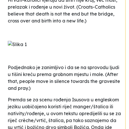
Hrvati-katolici vjeruju da smrt nije kraj, već most,
prelazak i rođenje u novi život.
(Croats-Catholics
believe that death is not the end but the bridge,
cross over and birth into a new life.)
Podjednako je zanimljivo i da se na sprovodu
ljudi
u tišini kreću prema grobnom mjestu i mole.
(After
that, people move in silence towards the gravesite
and pray.)
Premda se za scenu rođenja Isusova u engleskom
jeziku uobičajeno koristi riječ
manger
/
štalica
ili
nativity/rođenje
, u ovom tekstu opredijelili su se za
riječ
crèche/vrtić, štalica
, pa tako saznajemo da
su
vrtić i božićno drvo simboli Božića.
Onda ide