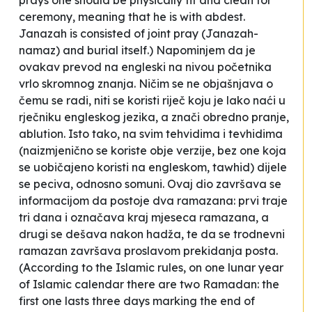
prays one should be physically fit and clean for
ceremony, meaning that he is with
abdest
.
Janazah is consisted of joint pray (
Janazah-
namaz
) and burial itself.) Napominjem da je
ovakav prevod na engleski na nivou početnika
vrlo skromnog znanja. Ničim se ne objašnjava o
čemu se radi, niti se koristi riječ koju je lako naći u
rječniku engleskog jezika, a znači obredno pranje,
ablution.
Isto tako, na svim
tehvidima
i
tevhidima
(naizmjenično se koriste obje verzije, bez one koja
se uobičajeno koristi na engleskom,
tawhid
) dijele
se
peciva, odnosno somuni.
Ovaj dio završava se
informacijom da postoje
dva ramazana: prvi traje
tri dana i označava kraj mjeseca ramazana, a
drugi se dešava nakon hadža
, te da se
trodnevni
ramazan završava proslavom prekidanja posta.
(According to the Islamic rules, on one lunar year
of Islamic calendar there are two Ramadan: the
first one lasts three days marking the end of