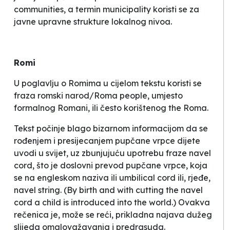
communities,
a termin
municipality
koristi se za
javne upravne strukture lokalnog nivoa.
Romi
U poglavlju o Romima u cijelom tekstu koristi se
fraza
romski narod/Roma people,
umjesto
formalnog
Romani,
ili često korištenog
the Roma.
Tekst počinje blago bizarnom informacijom da se
rođenjem i presijecanjem pupčane vrpce dijete
uvodi u svijet
, uz zbunjujuću upotrebu fraze
navel
cord,
što je doslovni prevod
pupčane vrpce,
koja
se na engleskom naziva ili
umbilical cord
ili, rjeđe,
navel string.
(By birth and with cutting the navel
cord a child is introduced into the world.) Ovakva
rečenica je, može se reći, prikladna najava dužeg
slijeda omalovažavanja i predrasuda.