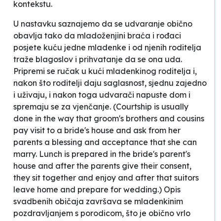
kontekstu.
U nastavku saznajemo da se
udvaranje obično
obavlja tako da mladoženjini braća i rođaci
posjete kuću jedne mladenke i od njenih roditelja
traže blagoslov i prihvatanje da se ona uda.
Pripremi se ručak u kući mladenkinog roditelja i,
nakon što roditelji daju saglasnost, sjednu zajedno
i uživaju, i nakon toga udvarači napuste dom i
spremaju se za vjenčanje.
(Courtship is usually
done in the way that groom's brothers and cousins
pay visit to a bride's house and ask from her
parents a blessing and acceptance that she can
marry. Lunch is prepared in the bride's parent's
house and after the parents give their consent,
they sit together and enjoy and after that suitors
leave home and prepare for wedding.) Opis
svadbenih običaja završava se mladenkinim
pozdravljanjem s porodicom, što je
obično vrlo