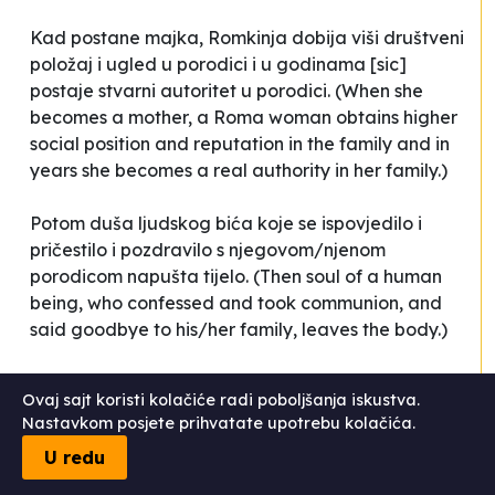
Kad postane majka, Romkinja dobija viši društveni
položaj i ugled u porodici i u godinama
[
sic
]
postaje stvarni autoritet u porodici.
(When she
becomes a mother, a Roma woman obtains higher
social position and reputation in the family and in
years she becomes a real authority in her family.)
Potom
duša ljudskog bića koje se ispovjedilo i
pričestilo i pozdravilo s njegovom/njenom
porodicom napušta tijelo.
(Then soul of a human
being, who confessed and took communion, and
said goodbye to his/her family, leaves the body.)
Na isti način se nastavlja:
Porodica
prodaje
Ovaj sajt koristi kolačiće radi poboljšanja iskustva.
Nastavkom posjete prihvatate upotrebu kolačića.
djevojku mladoženji i cijena zavisi od njene
ljepote, moralne čistote i bogatstva njene
U redu
porodice. Cijena se izražava u zlatu i novcu, kao