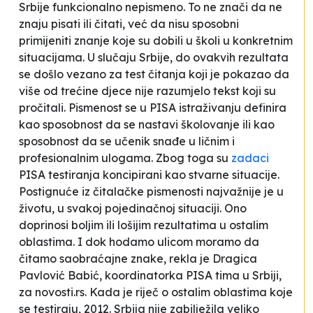
Srbije funkcionalno nepismeno. To ne znači da ne
znaju pisati ili čitati, već da nisu sposobni
primijeniti znanje koje su dobili u školi u konkretnim
situacijama. U slučaju Srbije, do ovakvih rezultata
se došlo vezano za test čitanja koji je pokazao da
više od trećine djece nije razumjelo tekst koji su
pročitali. Pismenost se u PISA istraživanju definira
kao sposobnost da se nastavi školovanje ili kao
sposobnost da se učenik snađe u ličnim i
profesionalnim ulogama. Zbog toga su
zadaci
PISA testiranja koncipirani kao stvarne situacije.
Postignuće iz čitalačke pismenosti najvažnije je u
životu, u svakoj pojedinačnoj situaciji. Ono
doprinosi boljim ili lošijim rezultatima u ostalim
oblastima. I dok hodamo ulicom moramo da
čitamo saobraćajne znake
, rekla je Dragica
Pavlović Babić, koordinatorka PISA tima u Srbiji,
za novosti.rs. Kada je riječ o ostalim oblastima koje
se testiraju, 2012. Srbija nije zabilježila veliko