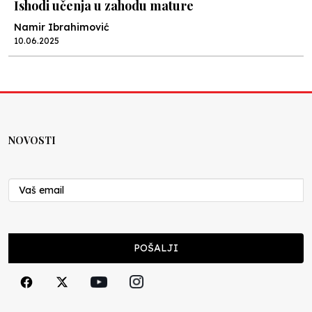
Ishodi učenja u zahodu mature
Namir Ibrahimović
10.06.2025
Kraj školske godine, fotofiniš
Anes Osmić
04.06.2025
NOVOSTI
Reformar’s Coming
Nenad Veličković
29.10.2024
Cuke i djeca
POŠALJI
Školegijum redakcija
06.12.2023