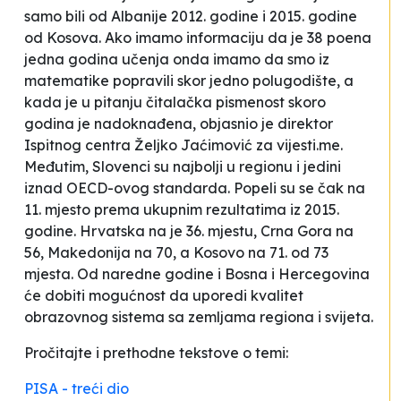
samo bili od Albanije 2012. godine i 2015. godine
od Kosova.
Ako imamo informaciju da je 38 poena
jedna godina učenja onda imamo da smo iz
matematike popravili skor jedno polugodište, a
kada je u pitanju čitalačka pismenost skoro
godina je nadoknađena
, objasnio je direktor
Ispitnog centra Željko Jaćimović za vijesti.me.
Međutim, Slovenci su najbolji u regionu i jedini
iznad OECD-ovog standarda. Popeli su se čak na
11. mjesto prema ukupnim rezultatima iz 2015.
godine. Hrvatska na je 36. mjestu, Crna Gora na
56, Makedonija na 70, a Kosovo na 71. od 73
mjesta. Od naredne godine i Bosna i Hercegovina
će dobiti mogućnost da uporedi kvalitet
obrazovnog sistema sa zemljama regiona i svijeta.
Pročitajte i prethodne tekstove o temi:
PISA - treći dio