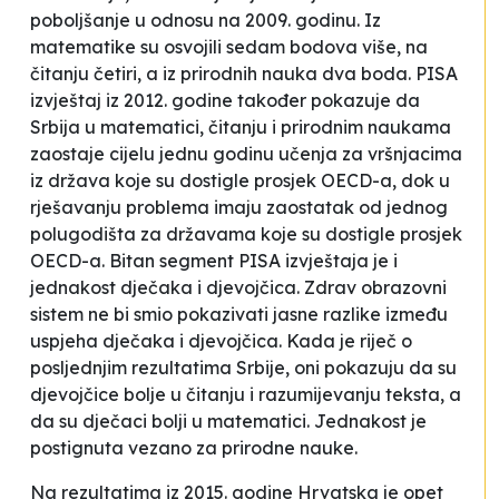
poboljšanje u odnosu na 2009. godinu. Iz
matematike su osvojili sedam bodova više, na
čitanju četiri, a iz prirodnih nauka dva boda. PISA
izvještaj iz 2012. godine također pokazuje da
Srbija u matematici, čitanju i prirodnim naukama
zaostaje cijelu jednu godinu učenja za vršnjacima
iz država koje su dostigle prosjek OECD-a, dok u
rješavanju problema imaju zaostatak od jednog
polugodišta za državama koje su dostigle prosjek
OECD-a. Bitan segment PISA izvještaja je i
jednakost dječaka i djevojčica. Zdrav obrazovni
sistem ne bi smio pokazivati jasne razlike između
uspjeha dječaka i djevojčica. Kada je riječ o
posljednjim rezultatima Srbije, oni pokazuju da su
djevojčice bolje u čitanju i razumijevanju teksta, a
da su dječaci bolji u matematici. Jednakost je
postignuta vezano za prirodne nauke.
Na rezultatima iz 2015. godine Hrvatska je opet