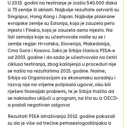
U 2015. godini na testiranje je izašlo 540.000 đaka
iz 73 zemlje ili oblasti. Najbolje rezultate ostvarili su
Singapur, Hong Kong i Japan. Najbolje plasirane
evropske zemlje su Estonija, koja je zauzela peto
mjesto i Finska, koja je zauzela osmo mjesto. Na
listi zemalja koje su učestvovale našle su se i
zemlje regije: Hrvatska, Slovenija, Makedonija,
Crna Gora i Kosovo. Iako je Srbija članica PISA-e
od 2003. godine i do sada je učestvovala na četiri
ciklusa testiranja, zbog kašnjenja u proceduri nije
se našla na rezultatima 2015. godine. Naime,
Srbija sa Organizacijom za ekonomsku suradnju i
razvoj nije na vrijeme potpisala ugovor, nisu bili
riješeni finansijski problemi, te je Srbija tražila da
se naknadno uključi u program, na šta su iz OECD-
a poslali negativan odgovor.
Rezultati PISA istraživanja 2012. godine pokazali
su da je više od trećine petnaestogodišnjaka iz