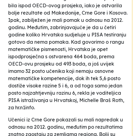
bila ispod OECD-ovog prosjeka, iako je ostvarila
bolje rezultate od Makedonije, Crne Gore i Kosova.
Ipak, zabilježen je mali pomak u odnosu na 2012.
godinu. Međutim, zabrinjavajuće je da u četiri
godine koliko Hrvatska sudjeluje u PISA testiranju
gotovo da nema pomaka.
Kad govorimo o rangu
matematičke pismenosti, Hrvatska je opet
ispodprosječna s ostvarena 464 boda, prema
OECD-ovu prosjeku od 493 boda, a još uvijek
imamo 32 posto učenika koji nemaju osnovne
matematičke kompetencije, dok ih tek 5,6 posto
dostiže visoke razine 5 i 6, a od toga samo jedan
posto najzahtjevniju razinu 6
, rekla je voditeljica
PISA istraživanja u Hrvatskoj, Michelle Braš Roth,
za hr.n1info.
Učenici iz Crne Gore pokazali su mali napredak u
odnosu na 2012. godinu, međutim po rezultatima
znatno zaostaju za zemljama regiona. Bolji su