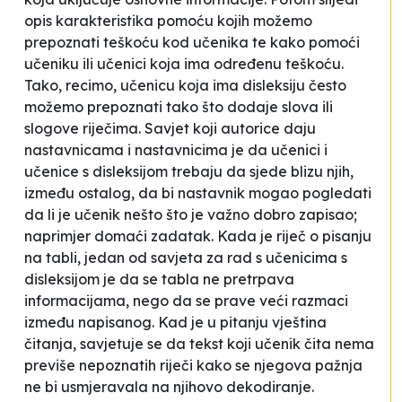
opis karakteristika pomoću kojih možemo
prepoznati teškoću kod učenika te kako pomoći
učeniku ili učenici koja ima određenu teškoću.
Tako, recimo, učenicu koja ima disleksiju često
možemo prepoznati tako što dodaje slova ili
slogove riječima. Savjet koji autorice daju
nastavnicama i nastavnicima je da učenici i
učenice s disleksijom trebaju da sjede blizu njih,
između ostalog, da bi nastavnik mogao pogledati
da li je učenik nešto što je važno dobro zapisao;
naprimjer domaći zadatak. Kada je riječ o pisanju
na tabli, jedan od savjeta za rad s učenicima s
disleksijom je da se tabla ne pretrpava
informacijama, nego da se prave veći razmaci
između napisanog. Kad je u pitanju vještina
čitanja, savjetuje se da tekst koji učenik čita nema
previše nepoznatih riječi kako se njegova pažnja
ne bi usmjeravala na njihovo dekodiranje.