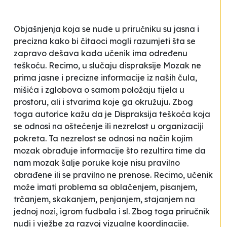
Objašnjenja koja se nude u priručniku su jasna i
precizna kako bi čitaoci mogli razumjeti šta se
zapravo dešava kada učenik ima određenu
teškoću. Recimo, u slučaju dispraksije
Mozak ne
prima jasne i precizne informacije iz naših čula,
mišića i zglobova o samom položaju tijela u
prostoru, ali i stvarima koje ga okružuju.
Zbog
toga autorice kažu da je
Dispraksija
teškoća koja
se odnosi na oštećenje ili nezrelost u organizaciji
pokreta. Ta nezrelost se odnosi na način kojim
mozak obrađuje informacije što rezultira time da
nam mozak šalje poruke koje nisu pravilno
obrađene ili se pravilno ne prenose.
Recimo, učenik
može imati problema sa oblačenjem, pisanjem,
trčanjem, skakanjem, penjanjem, stajanjem na
jednoj nozi, igrom fudbala i sl. Zbog toga priručnik
nudi i vježbe za razvoj vizualne koordinacije.