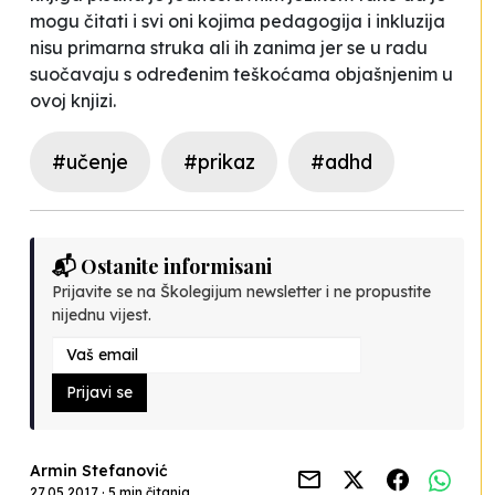
mogu čitati i svi oni kojima pedagogija i inkluzija
nisu primarna struka ali ih zanima jer se u radu
suočavaju s određenim teškoćama objašnjenim u
ovoj knjizi.
#učenje
#prikaz
#adhd
📬 Ostanite informisani
Prijavite se na Školegijum newsletter i ne propustite
nijednu vijest.
Prijavi se
Armin Stefanović
27.05.2017 · 5 min čitanja