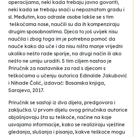
operacijama, neki kada trebaju javno govoriti,
neki kada se trebaju snaći u nepoznatom gradu i
sl. Međutim, kao odrasle osobe lakše se s tim
teškoćama nose, naučili su da ih kompenziraju
drugim sposobnostima. Djeca to još uvijek nisu
naučila i zbog toga im je potrebna pomoć da
nauče kako da uče i da nisu ništa manje vrijedni
ukoliko nešto rade sporije, na drugi način ili ako
nešto ne umiju uraditi. S tim ciljem nastao je
Priručnik za nastavnike za rad s djecom s
teškoćama u učenju
autorica Edinalde Jakubović
i Nihade Čolić, izdavač: Bosanska knjiga,
Sarajevo, 2017.
Priručnik se sastoji iz dva dijela, predgovora i
zaključka. U prvom dijelu ovog priručnika autorice
objašnjavaju šta su teškoće, načine na koje
usvajamo informacije, kako se realiziraju vještine
gledanja, slušanja i pisanja, kakve teškoće mogu