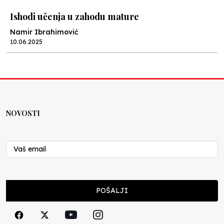
Ishodi učenja u zahodu mature
Namir Ibrahimović
10.06.2025
Kraj školske godine, fotofiniš
Anes Osmić
04.06.2025
NOVOSTI
Reformar’s Coming
Nenad Veličković
29.10.2024
Cuke i djeca
POŠALJI
Školegijum redakcija
06.12.2023