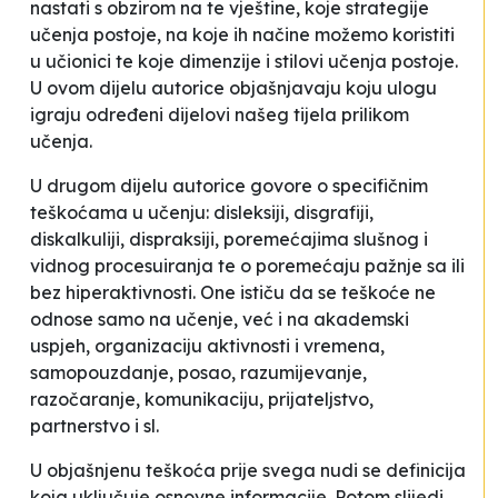
nastati s obzirom na te vještine, koje strategije
učenja postoje, na koje ih načine možemo koristiti
u učionici te koje dimenzije i stilovi učenja postoje.
U ovom dijelu autorice objašnjavaju koju ulogu
igraju određeni dijelovi našeg tijela prilikom
učenja.
U drugom dijelu autorice govore o specifičnim
teškoćama u učenju: disleksiji, disgrafiji,
diskalkuliji, dispraksiji, poremećajima slušnog i
vidnog procesuiranja te o poremećaju pažnje sa ili
bez hiperaktivnosti. One ističu da se teškoće ne
odnose samo na učenje, već i na akademski
uspjeh, organizaciju aktivnosti i vremena,
samopouzdanje, posao, razumijevanje,
razočaranje, komunikaciju, prijateljstvo,
partnerstvo i sl.
U objašnjenu teškoća prije svega nudi se definicija
koja uključuje osnovne informacije. Potom slijedi