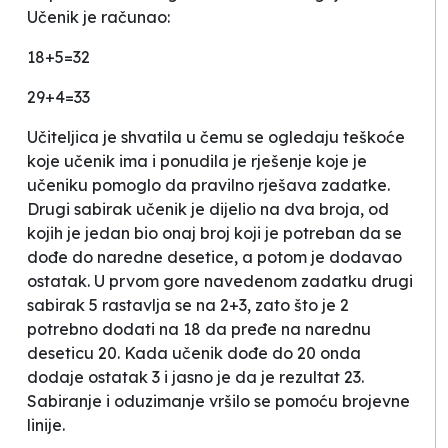
Učenik je računao:
18+5=32
29+4=33
Učiteljica je shvatila u čemu se ogledaju teškoće
koje učenik ima i ponudila je rješenje koje je
učeniku pomoglo da pravilno rješava zadatke.
Drugi sabirak učenik je dijelio na dva broja, od
kojih je jedan bio onaj broj koji je potreban da se
dođe do naredne desetice, a potom je dodavao
ostatak. U prvom gore navedenom zadatku drugi
sabirak 5 rastavlja se na 2+3, zato što je 2
potrebno dodati na 18 da pređe na narednu
deseticu 20. Kada učenik dođe do 20 onda
dodaje ostatak 3 i jasno je da je rezultat 23.
Sabiranje i oduzimanje vršilo se pomoću brojevne
linije.