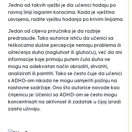
Jedna od takvih vježbi je da:
učenici hodaju po
ravnoj liniji laganim koracima. Kada je vještina
usvojena, radite vježbu hodanja po krivim linijama.
Jedan od ciljeva priručnika je da razbije
predrasude. Tako autorice ističu da učenici sa
teškoćama slušne percepcije nemaju problema ili
oštećenja sluha (nagluhost ili gluhoću), već da
oni
informacije koje primaju putem čula sluha ne
mogu na adekvatan način obraditi, shvatiti,
analizirati ili pamtiti.
Tako se često čuje da učenici
s ADHD-om nikada ne mogu usmjeriti pažnju na
nastavne sadržaje. Ono što autorice navode kao
činjenicu je:
Učenici sa ADHD-om se često mogu
koncentrisati na aktivnost ili zadatak u čijoj izradi
zaista uživaju.