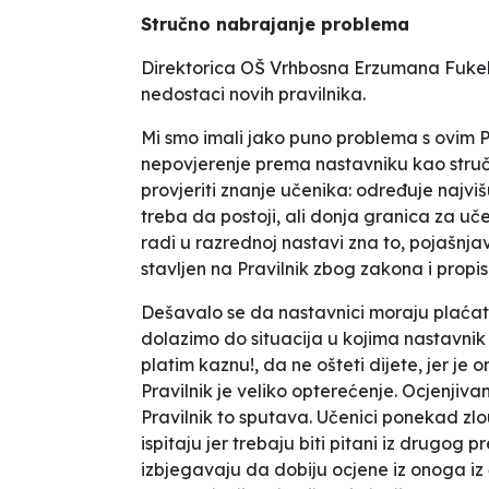
Stručno nabrajanje problema
Direktorica OŠ
Vrhbosna
Erzumana Fukel
nedostaci novih pravilnika.
Mi smo imali jako puno problema s ovim
nepovjerenje prema nastavniku kao stručno
provjeriti znanje učenika: određuje najvi
treba da postoji, ali donja granica za uč
radi u razrednoj nastavi zna to,
pojašnjav
stavljen na Pravilnik zbog zakona i prop
Dešavalo se da nastavnici moraju plaćat
dolazimo do situacija u kojima nastavnik
platim kaznu!,
da ne ošteti dijete, jer je
Pravilnik je veliko opterećenje. Ocjenjiva
Pravilnik to sputava. Učenici ponekad zlo
ispitaju jer trebaju biti pitani iz drugog
izbjegavaju da dobiju ocjene iz onoga iz