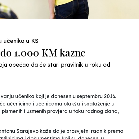
ju učenika u KS
u do 1.000 KM kazne
maja obećao da će stari pravilnik u roku od
jivanju učenika koji je donesen u septembru 2016.
 će učenicima i učenicama olakšati snalaženje u
ih pismenih i usmenih provjera u toku radnog dana,
Kantonu Sarajevo kaže da je
prosvjetni radnik prema
avilnicima i dokumentima koji su doneseni u