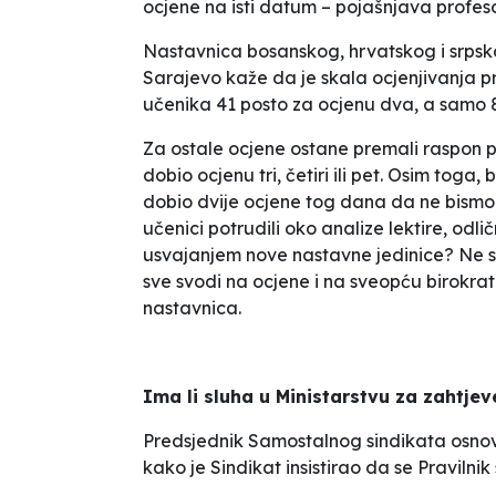
ocjene na isti datum –
pojašnjava profeso
Nastavnica bosanskog, hrvatskog i srpsko
Sarajevo kaže da je skala ocjenjivanja pro
učenika 41 posto za ocjenu dva, a samo 8
Za ostale ocjene ostane premali raspon po
dobio ocjenu tri, četiri ili pet. Osim toga,
b
dobio dvije ocjene tog dana da ne bismo upi
učenici potrudili oko analize lektire, odlič
usvajanjem nove nastavne jedinice? Ne smi
sve svodi na ocjene i na sveopću birokrati
nastavnica
.
Ima li sluha u Ministarstvu za zahtje
Predsjednik Samostalnog sindikata osno
kako je Sindikat
insistirao da se Pravilni