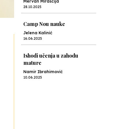
Mervan Miraščija
28.10.2025
Camp Nou nauke
Jelena Kalinić
16.06.2025
Ishodi učenja u zahodu
mature
Namir Ibrahimović
10.06.2025
Kraj školske godine, fotofiniš
Anes Osmić
04.06.2025
Reformar’s Coming