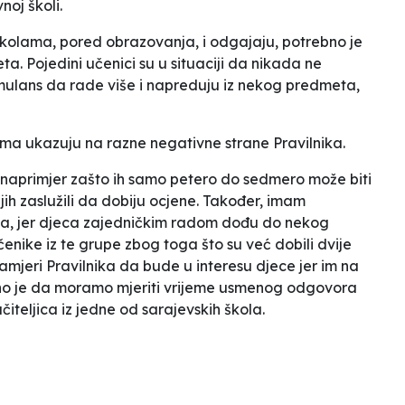
noj školi
.
školama, pored obrazovanja, i odgajaju, potrebno je
ta. Pojedini učenici su u situaciji da nikada ne
timulans da rade više i napreduju iz nekog predmeta,
lama ukazuju na razne negativne strane Pravilnika.
i naprimjer zašto ih samo petero do sedmero može biti
njih zaslužili da dobiju ocjene. Također, imam
da, jer djeca zajedničkim radom dođu do nekog
čenike iz te grupe zbog toga što su već dobili dvije
amjeri Pravilnika da bude u interesu djece jer im na
ešno je da moramo mjeriti vrijeme usmenog odgovora
čiteljica iz jedne od sarajevskih škola.