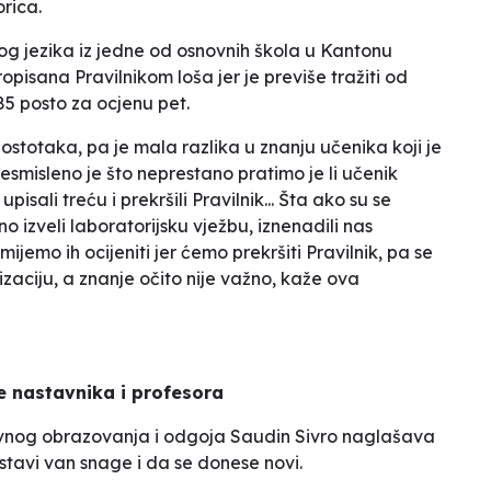
rica.
g jezika iz jedne od osnovnih škola u Kantonu
pisana Pravilnikom loša jer je previše tražiti od
5 posto za ocjenu pet.
stotaka, pa je mala razlika u znanju učenika koji je
esmisleno je što neprestano pratimo je li učenik
sali treću i prekršili Pravilnik... Šta ako su se
no izveli laboratorijsku vježbu, iznenadili nas
jemo ih ocijeniti jer ćemo prekršiti Pravilnik, pa se
zaciju, a znanje očito nije važno
, kaže ova
ve nastavnika i profesora
vnog obrazovanja i odgoja Saudin Sivro naglašava
k stavi van snage i da se donese novi.