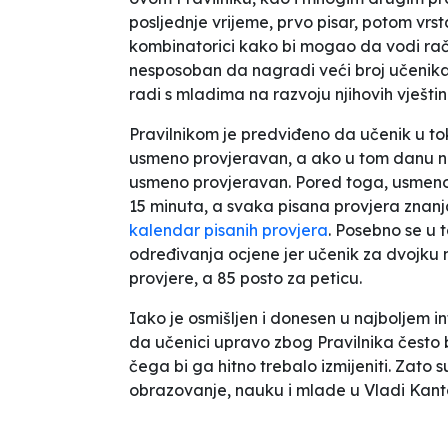
posljednje vrijeme, prvo pisar, potom vrs
kombinatorici kako bi mogao da vodi rač
nesposoban da nagradi veći broj učenika 
radi s mladima na razvoju njihovih vješti
Pravilnikom je predviđeno da učenik u t
usmeno provjeravan, a ako u tom danu nem
usmeno provjeravan. Pored toga, usmeno o
15 minuta, a svaka pisana provjera znanj
kalendar pisanih provjera
. Posebno se u 
određivanja ocjene jer učenik za dvojku
provjere, a 85 posto za peticu.
Iako je osmišljen i donesen u najboljem int
da učenici upravo zbog Pravilnika često 
čega bi ga hitno trebalo izmijeniti. Zato 
obrazovanje, nauku i mlade u Vladi Kanto