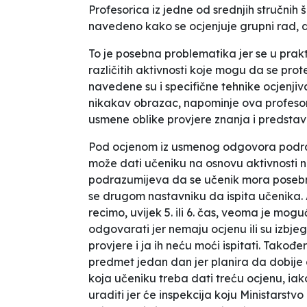
Profesorica iz jedne od srednjih stručnih š
navedeno kako se ocjenjuje grupni rad, 
To je posebna problematika jer se u prakt
različitih aktivnosti koje mogu da se pro
navedene su i specifične tehnike ocjenjiv
nikakav obrazac
, napominje ova profeso
usmene oblike provjere znanja i predstav
Pod ocjenom iz usmenog odgovora podraz
može dati učeniku na osnovu aktivnosti 
podrazumijeva da se učenik mora poseb
se drugom nastavniku da ispita učenika.
recimo, uvijek 5. ili 6. čas, veoma je mog
odgovarati jer nemaju ocjenu ili su izbjega
provjere i ja ih neću moći ispitati. Takođ
predmet jedan dan jer planira da dobije
koja učeniku treba dati treću ocjenu, iak
uraditi jer će inspekcija koju Ministarstvo