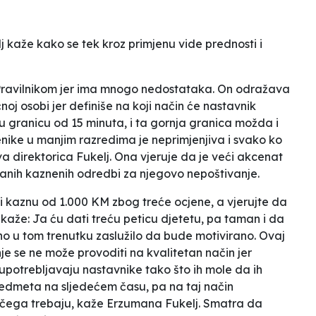
j kaže kako se
tek kroz primjenu vide prednosti i
 Pravilnikom jer ima mnogo nedostataka. On odražava
j osobi jer definiše na koji način će nastavnik
šu granicu od 15 minuta, i ta gornja granica možda i
enike u manjim razredima je neprimjenjiva i svako ko
a direktorica Fukelj
.
Ona vjeruje da je veći akcenat
isanih kaznenih odredbi za njegovo nepoštivanje.
i kaznu od 1.000 KM zbog treće ocjene, a vjerujte da
 kaže:
Ja ću dati treću peticu djetetu, pa taman i da
 ono u tom trenutku zaslužilo da bude motivirano. Ovaj
nje se ne može provoditi na kvalitetan način jer
upotrebljavaju nastavnike tako što ih mole da ih
 predmeta na sljedećem času, pa na taj način
 čega trebaju,
kaže Erzumana Fukelj
.
Smatra da