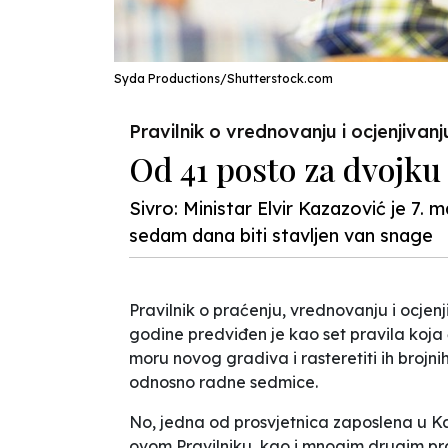
Syda Productions/Shutterstock.com
Pravilnik o vrednovanju i ocjenjivan
Od 41 posto za dvojk
Sivro: Ministar Elvir Kazazović je 7. 
sedam dana biti stavljen van snage
Pravilnik o praćenju, vrednovanju i ocjen
godine predviđen je kao set pravila koja
moru novog gradiva i rasteretiti ih brojn
odnosno radne sedmice.
No, jedna od prosvjetnica zaposlena u 
ovom Pravilniku, kao i mnogim drugim pr