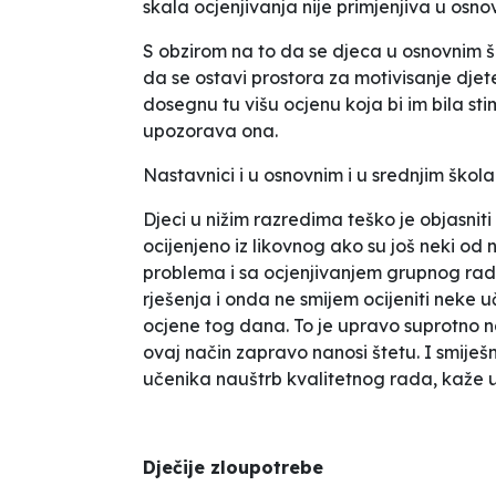
skala ocjenjivanja nije primjenjiva u osnov
S obzirom na to da se djeca u osnovnim 
da se ostavi prostora za motivisanje djete
dosegnu tu višu ocjenu koja bi im bila s
upozorava ona.
Nastavnici i u osnovnim i u srednjim ško
Djeci u nižim razredima teško je objasnit
ocijenjeno iz likovnog ako su još neki od 
problema i sa ocjenjivanjem grupnog ra
rješenja i onda ne smijem ocijeniti neke u
ocjene tog dana. To je upravo suprotno n
ovaj način zapravo nanosi štetu. I smij
učenika nauštrb kvalitetnog rada,
kaže u
Dječije zloupotrebe