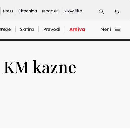
Press
Čitaonica
Magazin
Slik&Slika
mreže
Satira
Prevodi
Arhiva
Meni
0 KM kazne