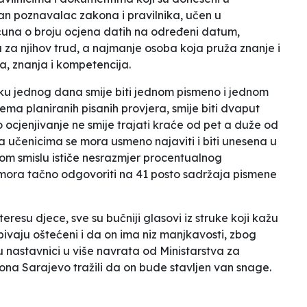
tan poznavalac zakona i pravilnika, učen u
una o broju ocjena datih na određeni datum,
za njihov trud, a najmanje osoba koja pruža znanje i
na, znanja i kompetencija.
oku jednog dana smije biti jednom pismeno i jednom
a planiranih pisanih provjera, smije biti dvaput
cjenjivanje ne smije trajati kraće od pet a duže od
a učenicima se mora usmeno najaviti i biti unesena u
tom smislu ističe nesrazmjer procentualnog
 mora tačno odgovoriti na 41 posto sadržaja pismene
eresu djece, sve su bučniji glasovi iz struke koji kažu
bivaju oštećeni i da on ima niz manjkavosti, zbog
su nastavnici u više navrata od Ministarstva za
na Sarajevo tražili da on bude stavljen van snage.