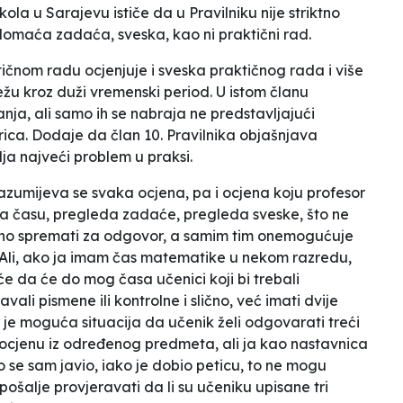
kola u Sarajevu ističe da u Pravilniku nije striktno
domaća zadaća, sveska, kao ni praktični rad
.
ičnom radu ocjenjuje i sveska praktičnog rada i više
težu kroz duži vremenski period. U istom članu
anja, ali samo ih se nabraja ne predstavljajući
rica. Dodaje da član 10. Pravilnika objašnjava
lja najveći problem u praksi
.
umijeva se svaka ocjena, pa i ocjena koju profesor
na času, pregleda zadaće, pregleda sveske, što ne
no spremati za odgovor, a samim tim onemogućuje
 Ali, ako ja imam čas matematike u nekom razredu,
uće da će do mog časa učenici koji bi trebali
vali pismene ili kontrolne i slično, već imati dvije
er je moguća situacija da učenik želi odgovarati treći
 ocjenu iz određenog predmeta, ali ja kao nastavnica
o se sam javio, iako je dobio peticu, to ne mogu
 pošalje provjeravati da li su učeniku upisane tri