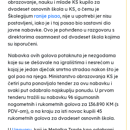
obrazovanje, nauku i mlade KS kupilo za
dvadeset osnovnih škola u KS, o čemu je
Školegijum
ranije pisao
, nije u upotrebi jer nisu
postavljeni, iako je i taj posao bio sastavni dio
javne nabavke. Ovo je potvrđeno u razgovoru s
direktorima osamnaest od dvadeset škola kojima
su isporučeni.
Nabavka ovih golova potaknuta je nezgodama
koje su se dešavale na igralištima i nesrećom u
kojoj je jedan dječak smrtno stradao nakon što je
gol pao na njega. Ministarstvo obrazovanja KS je
četiri puta ponavljalo tender za ovu nabavku i
svaki put odabralo najskuplju ponudu. U prvom
tenderu tražili su nabavku 96 sigurnosnih
nogometnih i rukometnih golova za 136.890 KM (s
PDV-om), a na kraju za isti novac kupili 45
rukometnih golova za dvadeset osnovnih škola.
U
Ugovoru
, koji je
Metalka Trade
kao odabrani