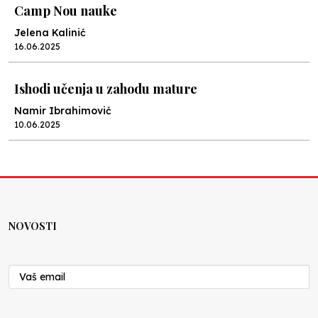
Camp Nou nauke
Jelena Kalinić
16.06.2025
Ishodi učenja u zahodu mature
Namir Ibrahimović
10.06.2025
Kraj školske godine, fotofiniš
Anes Osmić
04.06.2025
NOVOSTI
Reformar’s Coming
Nenad Veličković
29.10.2024