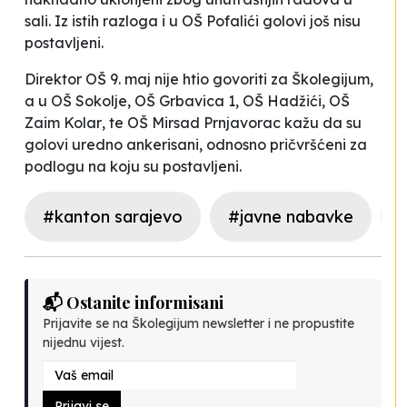
sali. Iz istih razloga i u OŠ
Pofalići
golovi još nisu
postavljeni.
Direktor OŠ
9. maj
nije htio govoriti za
Školegijum
,
a u OŠ
Sokolje
, OŠ
Grbavica 1
, OŠ
Hadžići
, OŠ
Zaim Kolar
, te OŠ
Mirsad Prnjavorac
kažu da su
golovi uredno ankerisani, odnosno pričvršćeni za
podlogu na koju su postavljeni.
#kanton sarajevo
#javne nabavke
📬 Ostanite informisani
Prijavite se na Školegijum newsletter i ne propustite
nijednu vijest.
Prijavi se