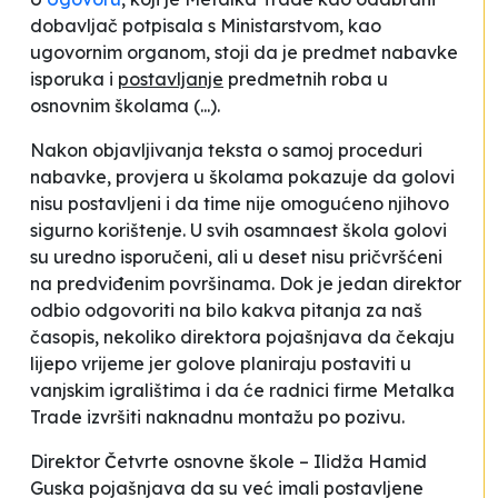
dobavljač potpisala s Ministarstvom, kao
ugovornim organom, stoji da je predmet nabavke
isporuka i
postavljanje
predmetnih roba u
osnovnim školama
(...).
Nakon objavljivanja teksta o samoj proceduri
nabavke, provjera u školama pokazuje da golovi
nisu postavljeni i da time nije omogućeno njihovo
sigurno korištenje. U svih osamnaest škola golovi
su uredno isporučeni, ali u deset nisu pričvršćeni
na predviđenim površinama. Dok je jedan direktor
odbio odgovoriti na bilo kakva pitanja za naš
časopis, nekoliko direktora pojašnjava da
čekaju
lijepo vrijeme jer golove planiraju postaviti u
vanjskim igralištima
i da će radnici firme
Metalka
Trade
izvršiti naknadnu montažu po pozivu
.
Direktor Četvrte osnovne škole – Ilidža Hamid
Guska pojašnjava da su već imali postavljene