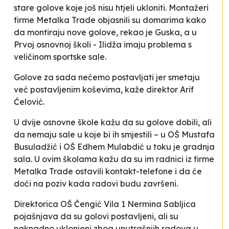
stare golove koje još nisu htjeli ukloniti.
Montažeri
firme
Metalka Trade
objasnili su domarima kako
da montiraju nove golove
, rekao je Guska, a u
Prvoj osnovnoj školi - Ilidža imaju problema s
veličinom sportske sale.
Golove za sada nećemo postavljati jer smetaju
već postavljenim koševima
, kaže direktor Arif
Ćelović.
U dvije osnovne škole kažu da su golove dobili, ali
da nemaju sale u koje bi ih smjestili – u OŠ
Mustafa
Busuladžić
i OŠ
Edhem Mulabdić
u toku je gradnja
sala. U ovim školama kažu da su im radnici iz firme
Metalka Trade
ostavili kontakt-telefone i da će
doći na poziv kada radovi budu završeni.
Direktorica OŠ
Čengić Vila 1
Nermina Sabljica
pojašnjava da su golovi postavljeni, ali su
naknadno uklonjeni zbog unutrašnjih radova u