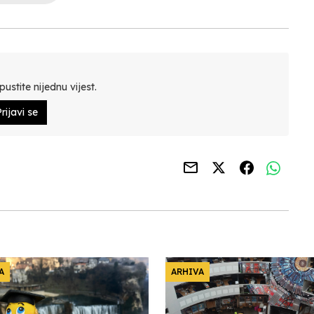
ustite nijednu vijest.
rijavi se
A
ARHIVA