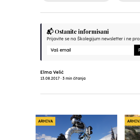
📬 Ostanite informisani
Prijavite se na Školegijum newsletter i ne prop
P
Elma Velić
13.08.2017 · 3 min čitanja
ARHIVA
ARHIV