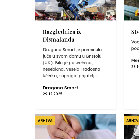
Razglednica iz
St
Dismalanda
Vod
pod
Dragana Smart je preminula
juče u svom domu u Bristolu
Mer
(UK). Bila je posvećena,
28.
nesebična, vesela i radosna
kćerka, supruga, prijatelj...
Dragana Smart
29.12.2025
ARHIVA
ARHIV