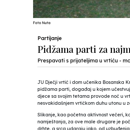
Foto Nuta
Partijanje
Pidžama parti za naj
Prespavati s prijateljima u vrtiću - 
JU Dječji vrtić i dom učenika Bosanska 
pidžama parti, događaj u kojem učestvuju
djece sa svojim tetama provode noć u vrtić
nesvakidašnjem vrtićkom duhu utonu u za
Slikanje, kao početna aktivnost večeri, k
namještanja, za ove male drugare je po
drhte, a srca udaraju jako, od uzbuđenja