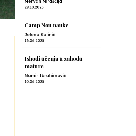
Mervan Miraščija
28.10.2025
Camp Nou nauke
Jelena Kalinić
16.06.2025
Ishodi učenja u zahodu
mature
Namir Ibrahimović
10.06.2025
Kraj školske godine, fotofiniš
Anes Osmić
04.06.2025
Reformar’s Coming