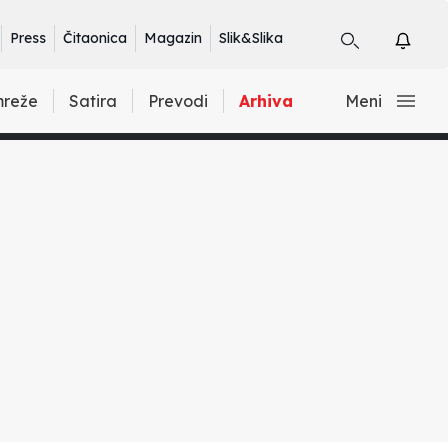
Press
Čitaonica
Magazin
Slik&Slika
mreže
Satira
Prevodi
Arhiva
Meni