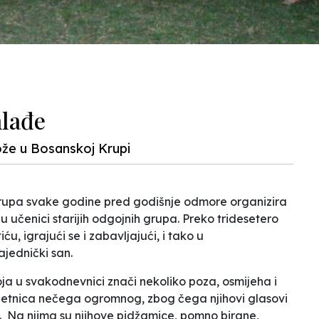
mlađe
može u Bosanskoj Krupi
Krupa svake godine pred godišnje odmore organizira
 učenici starijih odgojnih grupa. Preko tridesetero
u, igrajući se i zabavljajući, i tako u
jednički san.
oja u svakodnevnici znači nekoliko poza, osmijeha i
četnica nečega ogromnog, zbog čega njihovi glasovi
. Na njima su njihove pidžamice, pomno birane,