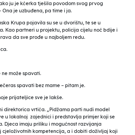
ko ju je kćerka tješila povodom svog prvog
–
Ona je uzbuđena, pa time i ja.
nska Krupa pojavila su se u dvorištu, te se u
. Kao partneri u projektu, policija cijelu noć bdije i
gurava da sve prođe u najboljem redu.
ica.
se ne može spavati
.
 večeras spavati bez mame
– pitam je.
oje prijateljice sve je lakše
.
ni direktorica vrtića. „Pidžama parti nudi model
u lokalnoj zajednici i predstavlja primjer koji se
. Djeca imaju priliku i mogućnost razvijanja
 cjeloživotnih kompetencija, a i dobiti doživljaj koji