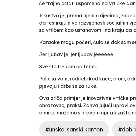
će trajno ostati uspomena na vrtićke dan
Iskustvo je, prema njenim riječima, znača
da testiraju nivo razvijenosti socijalnih 
sa vrtićem kao ustanovom i na kraju da 
Karaoke mogu početi, čulo se dok sam se
Jer ljubav je, jer ljubav jeeeeee,
Sve što trebam od tebe.....
Policija vani, roditelji kod kuće, a oni, 
pjevaju i drže se za ruke.
Ova priča primjer je inovativne vrtićke 
obrazovnoj praksi. Zahvaljujući upravi ov
a mi se možemo s pravom upitati zašto ne
#unsko-sanski kanton
#dobr