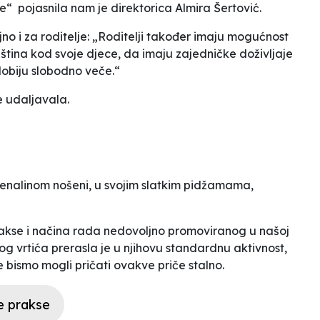
e“ pojasnila nam je direktorica Almira Šertović.
jno i za roditelje: „Roditelji također imaju mogućnost
vještina kod svoje djece, da imaju zajedničke doživljaje
dobiju slobodno veče.“
 udaljavala.
adrenalinom nošeni, u svojim slatkim pidžamama,
prakse i načina rada nedovoljno promoviranog u našoj
og vrtića prerasla je u njihovu standardnu aktivnost,
 bismo mogli pričati ovakve priče stalno.
e prakse