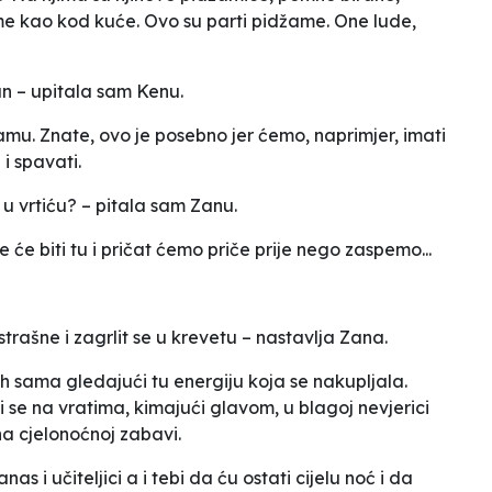
ame kao kod kuće. Ovo su parti pidžame. One lude,
an
– upitala sam Kenu.
ramu
.
Znate, ovo je posebno jer ćemo, naprimjer, imati
i spavati.
 u vrtiću?
– pitala sam Zanu.
ce će biti tu i pričat ćemo priče prije nego zaspemo...
strašne i zagrlit se u krevetu
– nastavlja Zana.
 sama gledajući tu energiju koja se nakupljala.
ti se na vratima, kimajući glavom, u blagoj nevjerici
na cjelonoćnoj zabavi.
 i učiteljici a i tebi da ću ostati cijelu noć i da