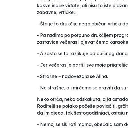
kakve inače viđate, ali nisu to iste pidž
zabavne, vrtićke...
- Šta je to drukčije nego običan vrtićki d
- Pa radimo po potpuno drukčijem prog
zastavice večeras i pjevat ćemo karaoke 
- A zašto se to razlikuje od običnog dana
- Jer večeras je parti i sve moje prijatelji
- Strašne
– nadovezala se Alina.
- Ne strašne, ali mi ćemo se praviti da su 
Neko otrča, neko odskakuta, a ja ostadoh
Roditelji se polako počeše povlačiti, grči
da im djeca, tek šestogodišnjaci, ostaju 
- Nemoj se sikirati mama, obećala sam danas