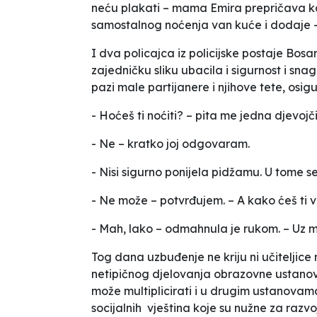
neću plakati
– mama Emira prepričava ka
samostalnog noćenja van kuće i dodaje 
I dva policajca iz policijske postaje Bosa
zajedničku sliku ubacila i sigurnost i snaga
pazi male partijanere i njihove tete, osi
- Hoćeš ti noćiti?
– pita me jedna djevojč
- Ne
– kratko joj odgovaram.
- Nisi sigurno ponijela pidžamu. U tome 
- Ne može
– potvrđujem. –
A kako ćeš ti
- Mah, lako
– odmahnula je rukom. –
Uz m
Tog dana uzbuđenje ne kriju ni učiteljice 
netipičnog djelovanja obrazovne ustanove 
može multiplicirati i u drugim ustanovama
socijalnih vještina koje su nužne za razvoj