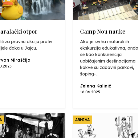
varalački otpor
Camp Nou nauke
ič za pravnu akciju protiv
Ako je svrha maturalnih
jele đaka u Jajcu.
ekskurzija edukativna, onda
se kao konkurencija
van Miraščija
uobičajenim destinacijama
10.2025
kakve su zabavni parkovi,
šoping-...
Jelena Kalinić
16.06.2025
A
ARHIVA