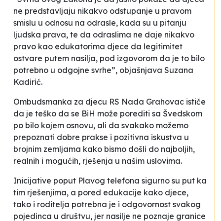
ne predstavljaju nikakvo odstupanje u pravom
smislu u odnosu na odrasle, kada su u pitanju
ljudska prava, te da odraslima ne daje nikakvo
pravo kao edukatorima djece da legitimitet
ostvare putem nasilja, pod izgovorom da je to bilo
potrebno u odgojne svrhe”, objašnjava Suzana
Kadirić.
Ombudsmanka za djecu RS Nada Grahovac ističe
da je teško da se BiH može porediti sa Švedskom
po bilo kojem osnovu, ali da svakako možemo
prepoznati dobre prakse i pozitivna iskustva u
brojnim zemljama kako bismo došli do najboljih,
realnih i mogućih, rješenja u našim uslovima.
Inicijative poput Plavog telefona sigurno su put ka
tim rješenjima, a pored edukacije kako djece,
tako i roditelja potrebna je i odgovornost svakog
pojedinca u društvu, jer nasilje ne poznaje granice