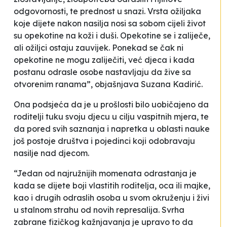
odgovornosti, te prednost u snazi. Vrsta ožiljaka
koje dijete nakon nasilja nosi sa sobom cijeli život
su opekotine na koži i duši. Opekotine se i zaliječe,
ali ožiljci ostaju zauvijek. Ponekad se čak ni
opekotine ne mogu zaliječiti, već djeca i kada
postanu odrasle osobe nastavljaju da žive sa
otvorenim ranama”, objašnjava Suzana Kadirić.
Ona podsjeća da je u prošlosti bilo uobičajeno da
roditelji tuku svoju djecu u cilju vaspitnih mjera, te
da pored svih saznanja i napretka u oblasti nauke
još postoje društva i pojedinci koji odobravaju
nasilje nad djecom.
“Jedan od najružnijih momenata odrastanja je
kada se dijete boji vlastitih roditelja, oca ili majke,
kao i drugih odraslih osoba u svom okruženju i živi
u stalnom strahu od novih represalija. Svrha
zabrane fizičkog kažnjavanja je upravo to da