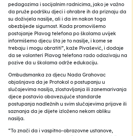
pedagozima i socijalnim radnicima, jako je važno
da pruže podršku djeci i ohrabre ih da priznaju da
su doživjela nasilje, ali i da im nakon toga
obezbijede sigurnost. Kada promovišemo
postojanje Plavog telefona po školama uvijek
informišemo djecu šta je to nasilje, i kome se
trebaju i mogu obratiti”, kaže Pivašević, i dodaje
da se volonteri Plavog telefona rado odazivaju na
pozive da u školama održe edukaciju.
Ombudsmanka za djecu Nada Grahovac
objašnjava da je Protokol o postupanju u
slučajevima nasilja, zlostavljanja ili zanemarivanja
djece postavio obavezujuće standarde
postupanja nadležnih u svim slučajevima prijave ili
saznanja da je dijete izloženo nekom obliku
nasilja.
“To znači da i vaspitno-obrazovne ustanove,