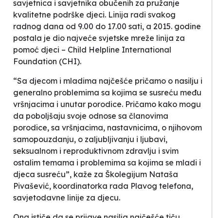
savjetnica i savjetnika obučenih za pružanje
kvalitetne podrške djeci. Linija radi svakog
radnog dana od 9.00 do 17.00 sati, a 2015. godine
postala je dio najveće svjetske mreže linija za
pomoć djeci – Child Helpline International
Foundation (CHI).
“Sa djecom i mladima najčešće pričamo o nasilju i
generalno problemima sa kojima se susreću među
vršnjacima i unutar porodice. Pričamo kako mogu
da poboljšaju svoje odnose sa članovima
porodice, sa vršnjacima, nastavnicima, o njihovom
samopouzdanju, o zaljubljivanju i ljubavi,
seksualnom i reproduktivnom zdravlju i svim
ostalim temama i problemima sa kojima se mladi i
djeca susreću”, kaže za Školegijum Nataša
Pivašević, koordinatorka rada Plavog telefona,
savjetodavne linije za djecu.
Ona ističe da se prijave nasilja najčešće tiču