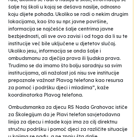
šalje toj školi u kojoj se dešava nasilje, odnosno
koju dijete pohađa. Ukoliko se radi o nekim drugim
lokacijama, kao što su npr. javne površine,
informacija se najčešće šalje centrima javne
bezbjednosti, ali sve ovo zavisi i od toga da li su te
institucije već bile uključene u djetetov slučaj.
Ukoliko jesu, informacija se onda šalje i
ombudsmanu za dječija prava ili ljudska prava.
Trudimo se da imamo što bolju saradnju sa svim
institucijama, ali nažalost još nisu sve institucije
prepoznale važnost Plavog telefona kao resursa
za pomoć i podršku djeci i mladima”, kaže
koordinatorka Plavog telefona.
Ombudsmanka za djecu RS Nada Grahovac ističe
za Školegijum da je Plavi telefon savjetodavna
linija za djecu i mlade koja ima za cilj direktnu
stručnu podršku i pomoć djeci za različite situacije
u kojima se nađu, a ne znaju šta dalje.