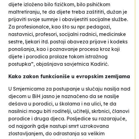
dijete izloženo bilo fizičkom, bilo psihičkom
maltretiranju, te da dijete treba zaštititi, dužan je
prijaviti svoje sumnje i obavijestiti socijalne službe.
Za profesionalce, kao što su npr. pedagozi,
nastavnici, profesori, socijalni radnici, medicinske
sestre, ljekari itd. postoji obaveza prijave i kodeks
ponašanja, kao i poznavanje procesa kroz koji
dijete i porodica prolaze tokom istražnog
postupka”, objašnjava savjetnica Kadirić.
Kako zakon funkcioniše u evropskim zemljama
U Smjernicama za postupanje u slučaju nasilja nad
djecom u BiH jasno je naznačeno da se nasilje
dešava u porodici, u školama i na ulici, te da
nasilnici mogu biti roditelji, učitelji, skrbnici, članovi
porodice i druga djeca. Posljedice su razarajuće,
od najgorih gdje nastupi smrt uzrokovana
zlostavljanjem, do odrastanja sa velikim