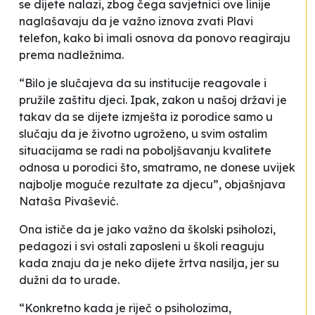
se dijete nalazi, zbog čega savjetnici ove linije
naglašavaju da je važno iznova zvati Plavi
telefon, kako bi imali osnova da ponovo reagiraju
prema nadležnima.
“Bilo je slučajeva da su institucije reagovale i
pružile zaštitu djeci. Ipak, zakon u našoj državi je
takav da se dijete izmješta iz porodice samo u
slučaju da je životno ugroženo, u svim ostalim
situacijama se radi na poboljšavanju kvalitete
odnosa u porodici što, smatramo, ne donese uvijek
najbolje moguće rezultate za djecu”, objašnjava
Nataša Pivašević.
Ona ističe da je jako važno da školski psiholozi,
pedagozi i svi ostali zaposleni u školi reaguju
kada znaju da je neko dijete žrtva nasilja, jer su
dužni da to urade.
“Konkretno kada je riječ o psiholozima,