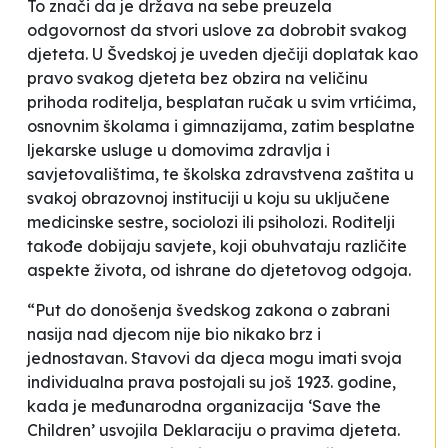
To znači da je država na sebe preuzela
odgovornost da stvori uslove za dobrobit svakog
djeteta. U Švedskoj je uveden dječiji doplatak kao
pravo svakog djeteta bez obzira na veličinu
prihoda roditelja, besplatan ručak u svim vrtićima,
osnovnim školama i gimnazijama, zatim besplatne
ljekarske usluge u domovima zdravlja i
savjetovalištima, te školska zdravstvena zaštita u
svakoj obrazovnoj instituciji u koju su uključene
medicinske sestre, sociolozi ili psiholozi. Roditelji
takođe dobijaju savjete, koji obuhvataju različite
aspekte života, od ishrane do djetetovog odgoja.
“Put do donošenja švedskog zakona o zabrani
nasija nad djecom nije bio nikako brz i
jednostavan. Stavovi da djeca mogu imati svoja
individualna prava postojali su još 1923. godine,
kada je međunarodna organizacija ‘Save the
Children’ usvojila Deklaraciju o pravima djeteta.