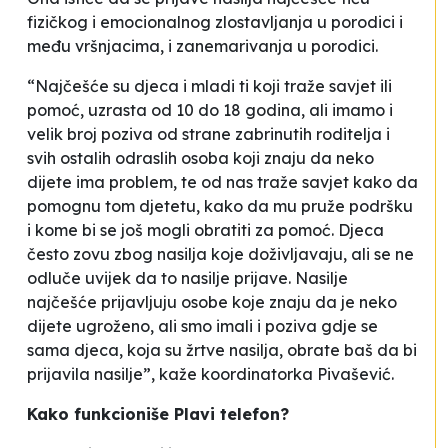
fizičkog i emocionalnog zlostavljanja u porodici i
među vršnjacima, i zanemarivanja u porodici.
“Najčešće su djeca i mladi ti koji traže savjet ili
pomoć, uzrasta od 10 do 18 godina, ali imamo i
velik broj poziva od strane zabrinutih roditelja i
svih ostalih odraslih osoba koji znaju da neko
dijete ima problem, te od nas traže savjet kako da
pomognu tom djetetu, kako da mu pruže podršku
i kome bi se još mogli obratiti za pomoć. Djeca
često zovu zbog nasilja koje doživljavaju, ali se ne
odluče uvijek da to nasilje prijave. Nasilje
najčešće prijavljuju osobe koje znaju da je neko
dijete ugroženo, ali smo imali i poziva gdje se
sama djeca, koja su žrtve nasilja, obrate baš da bi
prijavila nasilje”, kaže koordinatorka Pivašević.
Kako funkcioniše Plavi telefon?