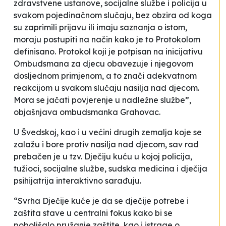
zdravstvene ustanove, socijalne službe i policija u
svakom pojedinačnom slučaju, bez obzira od koga
su zaprimili prijavu ili imaju saznanja o istom,
moraju postupiti na način kako je to Protokolom
definisano. Protokol koji je potpisan na inicijativu
Ombudsmana za djecu obavezuje i njegovom
dosljednom primjenom, a to znači adekvatnom
reakcijom u svakom slučaju nasilja nad djecom.
Mora se jačati povjerenje u nadležne službe”,
objašnjava ombudsmanka Grahovac.
U Švedskoj, kao i u većini drugih zemalja koje se
zalažu i bore protiv nasilja nad djecom, sav rad
prebačen je u tzv. Dječiju kuću u kojoj policija,
tužioci, socijalne službe, sudska medicina i dječija
psihijatrija interaktivno sarađuju.
“Svrha Dječije kuće je da se dječije potrebe i
zaštita stave u centralni fokus kako bi se
poboljšalo pružanje zaštite, kao i istrage o