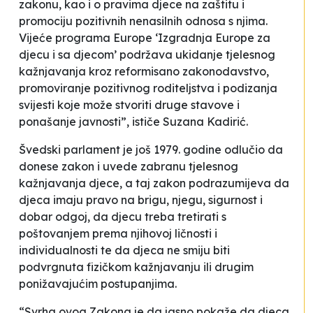
zakonu, kao i o pravima djece na zaštitu i
promociju pozitivnih nenasilnih odnosa s njima.
Vijeće programa Europe ‘Izgradnja Europe za
djecu i sa djecom’ podržava ukidanje tjelesnog
kažnjavanja kroz reformisano zakonodavstvo,
promoviranje pozitivnog roditeljstva i podizanja
svijesti koje može stvoriti druge stavove i
ponašanje javnosti”, ističe Suzana Kadirić.
Švedski parlament je još 1979. godine odlučio da
donese zakon i uvede zabranu tjelesnog
kažnjavanja djece, a taj zakon podrazumijeva da
djeca imaju pravo na brigu, njegu, sigurnost i
dobar odgoj, da djecu treba tretirati s
poštovanjem prema njihovoj ličnosti i
individualnosti te da djeca ne smiju biti
podvrgnuta fizičkom kažnjavanju ili drugim
ponižavajućim postupanjima.
“Svrha ovog Zakona je da jasno pokaže da djeca