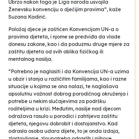
Ubrzo nakon toga je Liga naroda usvojila
Ženevsku konvenciju o dječijim pravima”, kaže
Suzana Kadirić.
Položaj djece je zaštićen Konvencijom UN-a o
pravima djeteta, i njome se predviđa da vlade
donesu zakone, kao i da poduzmu druge mjere za
zaštitu djeteta od svih oblika fizičkog ili
mentalnog nasilja.
“Potrebno je naglasiti i da Konvencija UN-a uzima
u obzir i stanja u različitim familijama, kao i razne
situacije u kojima se ona nalazi, te naglašava
apsolutnu važnost dobrog porodičnog okruženja i
potrebe u nekim slučajevima za podršku
roditeljima u krizi. Međutim, nasilje nad djecom
odražava rasulo u porodici i zahtijeva zaštitu
djeteta, njegovu dobrobit i dostojanstvo. Kad
odrasla osoba udara dijete, to je onda izdaja,
zlostavljanje, zloupotreba odraslih i njihove