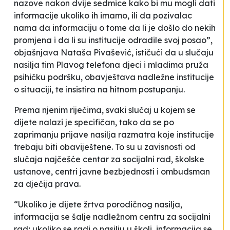
nazove nakon dvije sedmice kako bi mu mogli dati
informacije ukoliko ih imamo, ili da pozivalac
nama da informaciju o tome da li je došlo do nekih
promjena i da li su institucije odradile svoj posao”,
objašnjava Nataša Pivašević, ističući da u slučaju
nasilja tim Plavog telefona djeci i mladima pruža
psihičku podršku, obavještava nadležne institucije
o situaciji, te insistira na hitnom postupanju.
Prema njenim riječima, svaki slučaj u kojem se
dijete nalazi je specifičan, tako da se po
zaprimanju prijave nasilja razmatra koje institucije
trebaju biti obaviještene. To su u zavisnosti od
slučaja najčešće centar za socijalni rad, školske
ustanove, centri javne bezbjednosti i ombudsman
za dječija prava.
“Ukoliko je dijete žrtva porodičnog nasilja,
informacija se šalje nadležnom centru za socijalni
rad; ukoliko se radi o nasilju u školi, informacija se