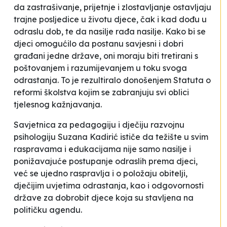
da zastrašivanje, prijetnje i zlostavljanje ostavljaju
trajne posljedice u životu djece, čak i kad dođu u
odraslu dob, te da nasilje rađa nasilje. Kako bi se
djeci omogućilo da postanu savjesni i dobri
građani jedne države, oni moraju biti tretirani s
poštovanjem i razumijevanjem u toku svoga
odrastanja. To je rezultiralo donošenjem Statuta o
reformi školstva kojim se zabranjuju svi oblici
tjelesnog kažnjavanja.
Savjetnica za pedagogiju i dječiju razvojnu
psihologiju Suzana Kadirić ističe da težište u svim
raspravama i edukacijama nije samo nasilje i
ponižavajuće postupanje odraslih prema djeci,
već se ujedno raspravlja i o položaju obitelji,
dječijim uvjetima odrastanja, kao i odgovornosti
države za dobrobit djece koja su stavljena na
političku agendu.