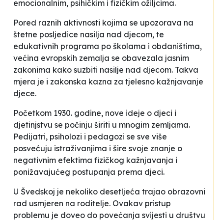
emocionalnim, psihičkim i fizičkim ožiljcima.
Pored raznih aktivnosti kojima se upozorava na
štetne posljedice nasilja nad djecom, te
edukativnih programa po školama i obdaništima,
većina evropskih zemalja se obavezala jasnim
zakonima kako suzbiti nasilje nad djecom. Takva
mjera je i zakonska kazna za tjelesno kažnjavanje
djece.
Početkom 1930. godine, nove ideje o djeci i
djetinjstvu se počinju širiti u mnogim zemljama.
Pedijatri, psiholozi i pedagozi se sve više
posvećuju istraživanjima i šire svoje znanje o
negativnim efektima fizičkog kažnjavanja i
ponižavajućeg postupanja prema djeci.
U Švedskoj je nekoliko desetljeća trajao obrazovni
rad usmjeren na roditelje. Ovakav pristup
problemu je doveo do povećanja svijesti u društvu