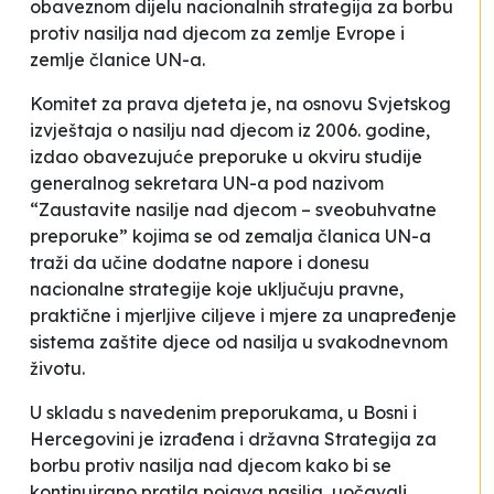
obaveznom dijelu nacionalnih strategija za borbu
protiv nasilja nad djecom za zemlje Evrope i
zemlje članice UN-a.
Komitet za prava djeteta je, na osnovu Svjetskog
izvještaja o nasilju nad djecom iz 2006. godine,
izdao obavezujuće preporuke u okviru studije
generalnog sekretara UN-a pod nazivom
“Zaustavite nasilje nad djecom – sveobuhvatne
preporuke” kojima se od zemalja članica UN-a
traži da učine dodatne napore i donesu
nacionalne strategije koje uključuju pravne,
praktične i mjerljive ciljeve i mjere za unapređenje
sistema zaštite djece od nasilja u svakodnevnom
životu.
U skladu s navedenim preporukama, u Bosni i
Hercegovini je izrađena i državna Strategija za
borbu protiv nasilja nad djecom kako bi se
kontinuirano pratila pojava nasilja, uočavali