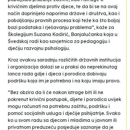
krivičnim djelima protiv djece, te da bi se na ovaj
način doprinijelo naporima države i društva, kao i
poboljšanju pravnih procesa koji teže ka što boljoj
bazi podataka i rješavanju problema”, kaže za
Školegijum Suzana Kadirić, Banjalučanka koja u
Švedskoj radi kao savjetnica za pedagogiju i
dječiju razvojnu psihologiju.
Kroz ovakvu saradnju različitih državnih institucija
i organizacija dolazi se u praksi do neprekinutog
lanca rada gdje i djeca i porodica dobivaju
podršku koja im je potrebna i na koju imaju pravo.
“Bez obzira da li će nakon istrage biti ili ne
pokrenut krivični postupak, dijete i porodica uvijek
mogu računati na potrebnu zaštitu, podršku i
pomoć socijalnih usluga i dječije psihijatrije. Svako
ko u svom radu sa djecom i mladima u javnom ili
privatnom preduzeću posjeduje saznanje da je