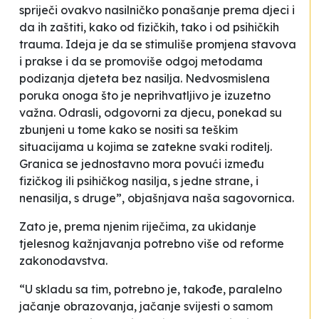
spriječi ovakvo nasilničko ponašanje prema djeci i
da ih zaštiti, kako od fizičkih, tako i od psihičkih
trauma. Ideja je da se stimuliše promjena stavova
i prakse i da se promoviše odgoj metodama
podizanja djeteta bez nasilja. Nedvosmislena
poruka onoga što je neprihvatljivo je izuzetno
važna. Odrasli, odgovorni za djecu, ponekad su
zbunjeni u tome kako se nositi sa teškim
situacijama u kojima se zatekne svaki roditelj.
Granica se jednostavno mora povući između
fizičkog ili psihičkog nasilja, s jedne strane, i
nenasilja, s druge”, objašnjava naša sagovornica.
Zato je, prema njenim riječima, za ukidanje
tjelesnog kažnjavanja potrebno više od reforme
zakonodavstva.
“U skladu sa tim, potrebno je, takođe, paralelno
jačanje obrazovanja, jačanje svijesti o samom