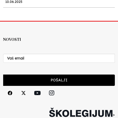
10.06.2025
Kraj školske godine, fotofiniš
Anes Osmić
04.06.2025
NOVOSTI
Reformar’s Coming
Nenad Veličković
29.10.2024
Cuke i djeca
POŠALJI
Školegijum redakcija
06.12.2023
Francuski i može i ne može, ali turski može
svakako
>