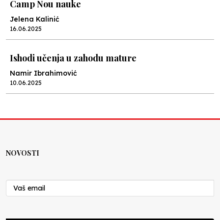
Camp Nou nauke
Jelena Kalinić
16.06.2025
Ishodi učenja u zahodu mature
Namir Ibrahimović
10.06.2025
Kraj školske godine, fotofiniš
Anes Osmić
04.06.2025
NOVOSTI
Reformar’s Coming
Nenad Veličković
29.10.2024