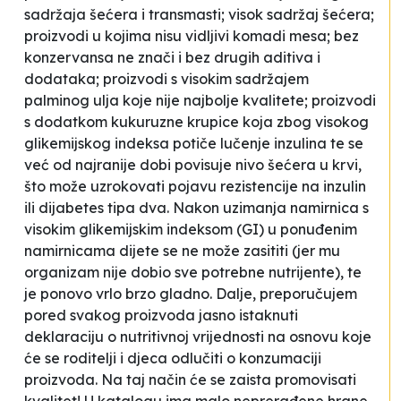
sadržaja šećera i transmasti; visok sadržaj šećera;
proizvodi u kojima nisu vidljivi komadi mesa; bez
konzervansa ne znači i bez drugih aditiva i
dodataka; proizvodi s visokim sadržajem
palminog ulja koje nije najbolje kvalitete; proizvodi
s dodatkom kukuruzne krupice koja zbog visokog
glikemijskog indeksa potiče lučenje inzulina te se
već od najranije dobi povisuje nivo šećera u krvi,
što može uzrokovati pojavu rezistencije na inzulin
ili dijabetes tipa dva. Nakon uzimanja namirnica s
visokim glikemijskim indeksom (GI) u ponuđenim
namirnicama dijete se ne može zasititi (jer mu
organizam nije dobio sve potrebne nutrijente), te
je ponovo vrlo brzo gladno. Dalje, preporučujem
pored svakog proizvoda jasno istaknuti
deklaraciju o nutritivnoj vrijednosti na osnovu koje
će se roditelji i djeca odlučiti o konzumaciji
proizvoda. Na taj način će se zaista promovisati