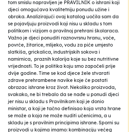
tom smislu napravljen je PRAVILNIK o ishrani koji
djeci omogućava kvalitetniju ponudu užine i
obroka. Analizirajući ovaj katalog uočila sam da
se pojavljuju proizvodi koji nisu u skladu s tom
politikom i vizijom o pravilnoj prehrani školaraca.
Važno je djeci ponuditi raznovrsnu hranu, voće,
povrće, žitarice, mlijeko, vodu za piće umjesto
slatkiša, grickalica, industrijskih sokova i
namirnica,
praznih kalorija
koje su bez nutritivne
vrijednosti. To je politika koju smo započeli prije
dvije godine. Time se kod djece žele stvarati
zdrave prehrambene navike koje će postati
obrazac ishrane kroz život.
Nekoliko proizvoda,
svakako, ne bi trebalo da se nađe u ponudi djeci
jer nisu u skladu s Pravilnikom koji je donio
ministar, a koji je tačno definisao koja vrsta hrane
se može a koja ne može nuditi učenicima, a u
skladu je s pravilnim principima ishrane.
Sporni su
proizvodi u kojima imamo: kombinaciju većeg