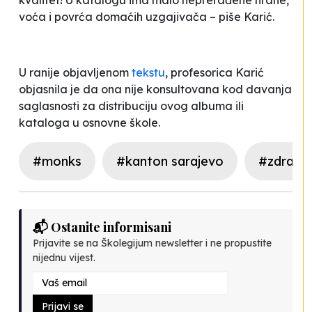
kvalitet! U katalogu ima malo neprerađene hrane,
voća i povrća domaćih uzgajivača
– piše Karić.
U ranije objavljenom
tekstu
, profesorica Karić
objasnila je da ona nije konsultovana kod davanja
saglasnosti za distribuciju ovog albuma ili
kataloga u osnovne škole.
#monks
#kanton sarajevo
#zdravlj
📬 Ostanite informisani
Prijavite se na Školegijum newsletter i ne propustite
nijednu vijest.
Prijavi se