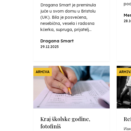
pod
Dragana Smart je preminula
juče u svom domu u Bristolu
Mer
(UK). Bila je posvećena,
28.
nesebična, vesela i radosna
kćerka, supruga, prijatelj...
Dragana Smart
29.12.2025
ARHIVA
ARHIV
Kraj školske godine,
Re
fotofiniš
Иак