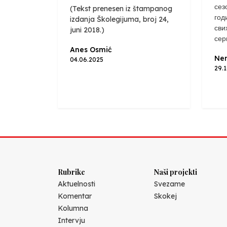
сез
(Tekst prenesen iz štampanog
год
izdanja Školegijuma, broj 24,
сви
juni 2018.)
сер
Anes Osmić
Nen
04.06.2025
29.
Rubrike
Naši projekti
Aktuelnosti
Svezame
Komentar
Skokej
Kolumna
Intervju