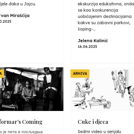
jele đaka u Jajcu.
ekskurzija edukativna, onda
se kao konkurencija
van Miraščija
uobičajenim destinacijama
10.2025
kakve su zabavni parkovi,
šoping-...
Jelena Kalinić
16.06.2025
A
ARHIVA
formar’s Coming
Cuke i djeca
о је пета и посљедња
Sedmi video u serijalu