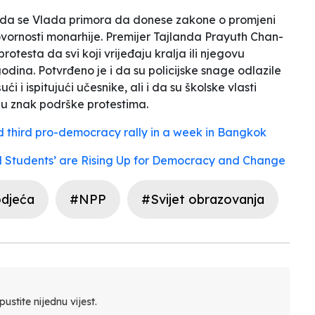
jem da se Vlada primora da donese zakone o promjeni
govornosti monarhije. Premijer Tajlanda Prayuth Chan-
otesta da svi koji vrijeđaju kralja ili njegovu
odina. Potvrđeno je i da su policijske snage odlazile
i i ispitujući učesnike, ali i da su školske vlasti
e u znak podrške protestima.
d third pro-democracy rally in a week in Bangkok
d Students’ are Rising Up for Democracy and Change
djeća
#NPP
#Svijet obrazovanja
ustite nijednu vijest.