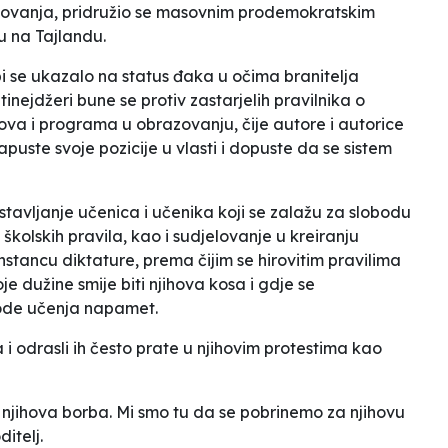
zovanja, pridružio se masovnim prodemokratskim
u na Tajlandu.
bi se ukazalo na status đaka u očima branitelja
 tinejdžeri bune se protiv zastarjelih pravilnika o
ova i programa u obrazovanju, čije autore i autorice
puste svoje pozicije u vlasti i dopuste da se sistem
ostavljanje učenica i učenika koji se zalažu za slobodu
 školskih pravila, kao i sudjelovanje u kreiranju
nstancu diktature, prema čijim se hirovitim pravilima
e dužine smije biti njihova kosa i gdje se
tode učenja napamet.
i odrasli ih često prate u njihovim protestima kao
njihova borba. Mi smo tu da se pobrinemo za njihovu
ditelj.