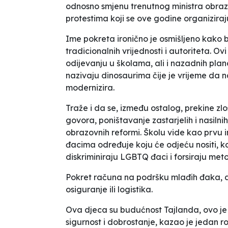
odnosno smjenu trenutnog ministra obra
protestima koji se ove godine organiziraj
Ime pokreta ironično je osmišljeno kako 
tradicionalnih vrijednosti i autoriteta. Ovi
odijevanju u školama, ali i nazadnih plan
nazivaju
dinosaurima čije je vrijeme da na
modernizira
.
Traže i da se, između ostalog, prekine zl
govora, poništavanje zastarjelih i nasilnih
obrazovnih reformi. Školu vide kao prvu i
đacima određuje koju će odjeću nositi, koj
diskriminiraju LGBTQ đaci i forsiraju me
Pokret računa na podršku mlađih đaka, a 
osiguranje ili logistika.
Ova djeca su budućnost Tajlanda, ovo je 
sigurnost i dobrostanje
, kazao je jedan ro