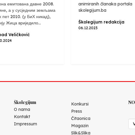
она емитована давне 2008.
animiranih članaka portala
ине, а у сусједним земљама
skolegijum.ba
х пет 2010. (у БиХ никад),
Školegijum redakcija
ију Жица вриједило...
06.12.2023
ad Veličković
10.2024
Školegijum
NO
Konkursi
O nama
Press
Kontakt
Čitaonica
Impressum
Magazin
Slik&Slika