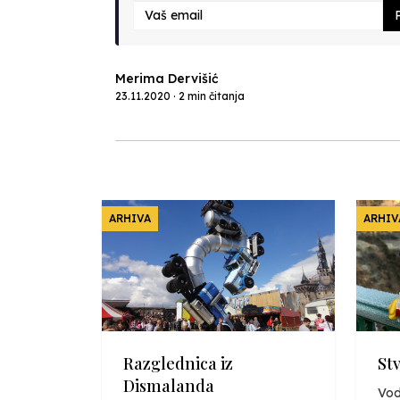
P
Merima Dervišić
23.11.2020 · 2 min čitanja
ARHIVA
ARHIV
Razglednica iz
St
Dismalanda
Vod