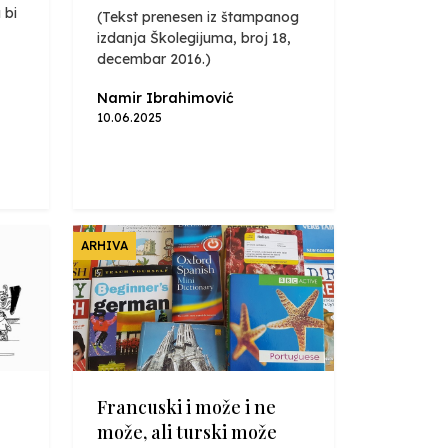
 bi
(Tekst prenesen iz štampanog
izdanja Školegijuma, broj 18,
decembar 2016.)
Namir Ibrahimović
10.06.2025
ARHIVA
Francuski i može i ne
može, ali turski može