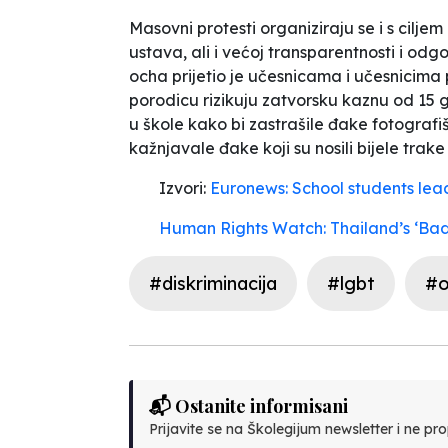
Masovni protesti organiziraju se i s cil
ustava, ali i većoj transparentnosti i od
ocha prijetio je učesnicama i učesnicima pr
porodicu rizikuju zatvorsku kaznu od 15 g
u škole kako bi zastrašile đake fotografišuć
kažnjavale đake koji su nosili bijele trak
Izvori:
Euronews: School students lea
Human Rights Watch: Thailand’s ‘Ba
#diskriminacija
#lgbt
#o
📬 Ostanite informisani
Prijavite se na Školegijum newsletter i ne prop