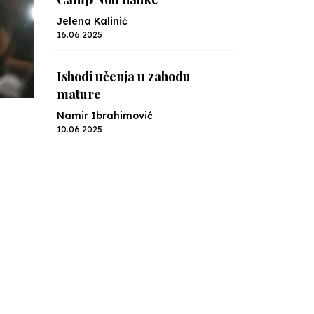
Jelena Kalinić
16.06.2025
Ishodi učenja u zahodu
mature
Namir Ibrahimović
10.06.2025
Kraj školske godine, fotofiniš
Anes Osmić
04.06.2025
Reformar’s Coming
Nenad Veličković
29.10.2024