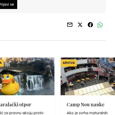
rijavi se
A
ARHIVA
varalački otpor
Camp Nou nauke
ič za pravnu akciju protiv
Ako je svrha maturalnih