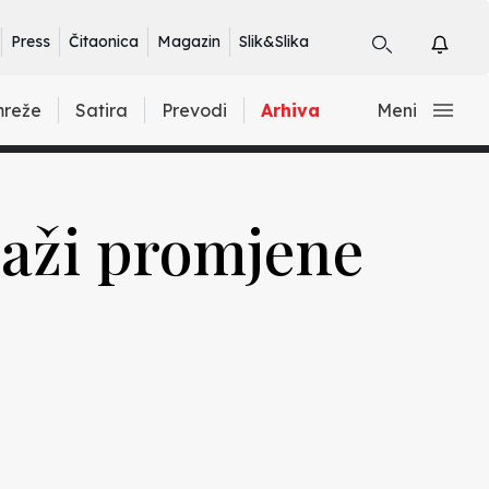
Press
Čitaonica
Magazin
Slik&Slika
mreže
Satira
Prevodi
Arhiva
Meni
raži promjene