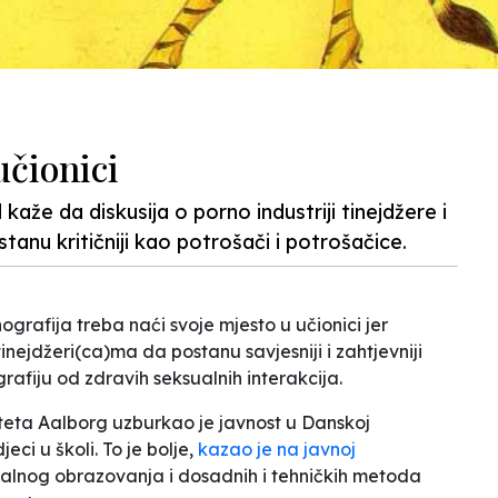
učionici
aže da diskusija o porno industriji tinejdžere i
anu kritičniji kao potrošači i potrošačice.
rafija treba naći svoje mjesto u učionici jer
inejdžeri(ca)ma da postanu savjesniji i zahtjevniji
rafiju od zdravih seksualnih interakcija.
teta Aalborg uzburkao je javnost u Danskoj
jeci u školi.
To je bolje
,
kazao je na javnoj
alnog obrazovanja i dosadnih i tehničkih metoda