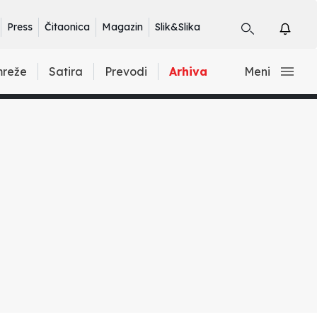
Press
Čitaonica
Magazin
Slik&Slika
mreže
Satira
Prevodi
Arhiva
Meni