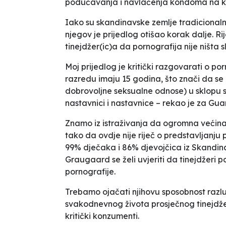
podučavanja i navlačenja kondoma na 
Iako su skandinavske zemlje tradicional
njegov je prijedlog otišao korak dalje. Ri
tinejdžer(ic)a da pornografija nije ništa 
Moj prijedlog je kritički razgovarati o por
razredu imaju 15 godina, što znači da se
dobrovoljne seksualne odnose)
u sklopu s
nastavnici i nastavnice
– rekao je za Gua
Znamo iz istraživanja da ogromna većina t
tako da ovdje nije riječ o predstavljanju
99% dječaka i 86% djevojčica iz Skandina
Graugaard se želi uvjeriti da
tinejdžeri 
pornografije
.
Trebamo ojačati njihovu sposobnost razluč
svakodnevnog života prosječnog tinejdže
kritički konzumenti.