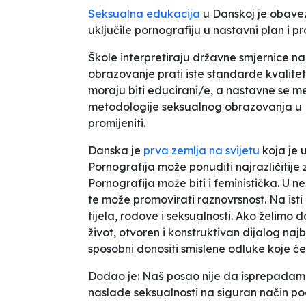
Seksualna edukacija
u Danskoj je obavez
uključile pornografiju u nastavni plan i p
Škole interpretiraju državne smjernice na 
obrazovanje prati iste standarde kvalitet
moraju biti educirani/e, a nastavne se m
metodologije seksualnog obrazovanja u 
promijeniti.
Danska je
prva zemlja na svijetu
koja je 
Pornografija može ponuditi najrazličitij
Pornografija može biti i feministička. U 
te može promovirati raznovrsnost. Na isti
tijela, rodove i seksualnosti.
Ako
želimo d
život, otvoren i konstruktivan dijalog naj
sposobni donositi smislene odluke koje će 
Dodao je
: Naš posao nije da isprepadamo
naslade seksualnosti na siguran način po