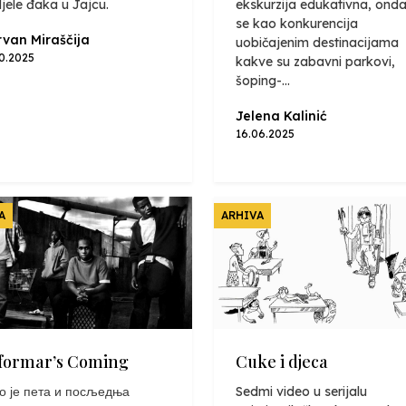
jele đaka u Jajcu.
ekskurzija edukativna, onda
se kao konkurencija
van Miraščija
uobičajenim destinacijama
10.2025
kakve su zabavni parkovi,
šoping-...
Jelena Kalinić
16.06.2025
A
ARHIVA
formar’s Coming
Cuke i djeca
о је пета и посљедња
Sedmi video u serijalu