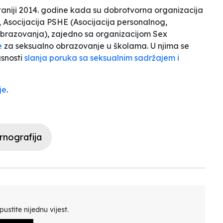
ritaniji 2014. godine kada su dobrotvorna organizacija
, Asocijacija PSHE (Asocijacija personalnog,
obrazovanja), zajedno sa organizacijom Sex
e
za seksualno obrazovanje u školama. U njima se
asnosti
slanja poruka sa seksualnim sadržajem i
je
.
rnografija
ustite nijednu vijest.