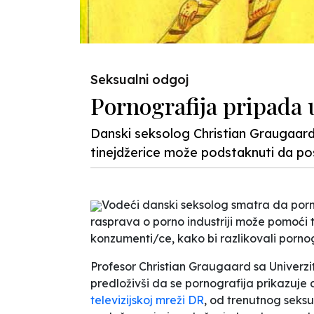
Seksualni odgoj
Pornografija pripada 
Danski seksolog Christian Graugaard k
tinejdžerice može podstaknuti da post
Vodeći danski seksolog smatra da pornog
rasprava o porno industriji može pomoći t
konzumenti/ce, kako bi razlikovali pornog
Profesor Christian Graugaard sa Univerzi
predloživši da se pornografija prikazuje d
televizijskoj mreži DR
,
od trenutnog seksu