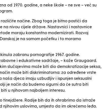
na od 1970. godine, a neke škole – ne sve – već su
rogram.
različite načine. Zbog toga je bitno postići da
e na nivou cijele države. Nastavnici i nastavnice
etode moraju konstantno modernizirati. Razvoj
Danskoj je na samom početku i to moramo
ukinula zabranu pornografije 1967. godine.
e zabavne i edukativne sadržaje,
– kaže Graugaard.
nekim slučajevima može biti dio demokratizacije seksa,
 način može biti diskriminatorna: za određene vrste
a naša djeca imaju uzbudljiv i ispunjen seksualni
bolji je način da budemo sigurni da će sutra biti
biti u njihovom najboljem interesu.
 tinejdžere. Radije bih da ih ohrabrimo da istraže
d njihovim uslovima, umjesto da im okrećemo leđa.