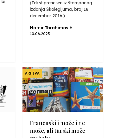
 bi
(Tekst prenesen iz štampanog
izdanja Školegijuma, broj 18,
decembar 2016.)
Namir Ibrahimović
10.06.2025
ARHIVA
Francuski i može i ne
može, ali turski može