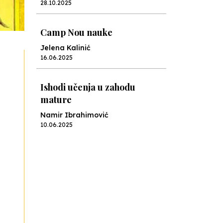
28.10.2025
Camp Nou nauke
Jelena Kalinić
16.06.2025
Ishodi učenja u zahodu
mature
Namir Ibrahimović
10.06.2025
Kraj školske godine, fotofiniš
Anes Osmić
04.06.2025
Reformar’s Coming