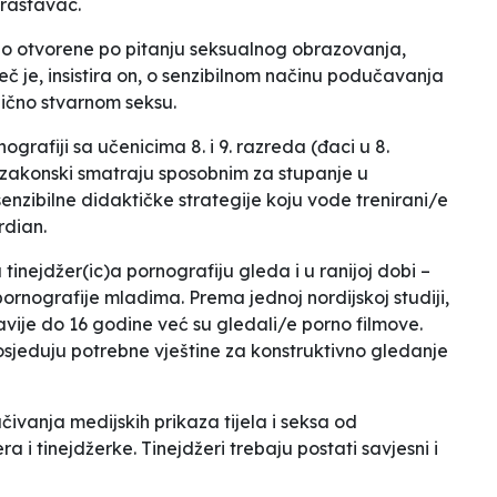
krastavac
.
no otvorene po pitanju seksualnog obrazovanja,
ječ je, insistira on, o senzibilnom načinu podučavanja
slično stvarnom seksu.
nografiji sa učenicima 8. i 9. razreda
(đaci u 8.
 zakonski smatraju sposobnim za stupanje u
enzibilne didaktičke strategije koju vode trenirani/e
rdian.
inejdžer(ic)a pornografiju gleda i u ranijoj dobi –
 pornografije mladima.
Prema jednoj nordijskoj studiji,
vije do 16 godine već su gledali/e porno filmove.
posjeduju potrebne vještine za konstruktivno gledanje
ivanja medijskih prikaza tijela i seksa od
ra i tinejdžerke
.
Tinejdžeri trebaju postati savjesni i