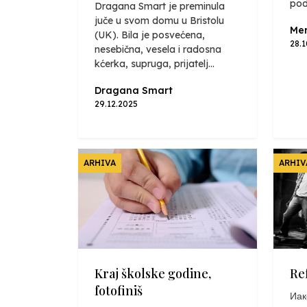
pod
Dragana Smart je preminula
juče u svom domu u Bristolu
Mer
(UK). Bila je posvećena,
28.
nesebična, vesela i radosna
kćerka, supruga, prijatelj...
Dragana Smart
29.12.2025
ARHIVA
ARHIV
Kraj školske godine,
Re
fotofiniš
Иак