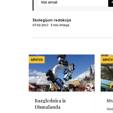
P
Školegijum redakcija
07.02.2017 · 3 min čitanja
ARHIVA
ARHIV
Razglednica iz
St
Dismalanda
Vod