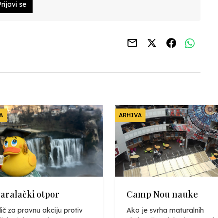
rijavi se
A
ARHIVA
varalački otpor
Camp Nou nauke
ič za pravnu akciju protiv
Ako je svrha maturalnih