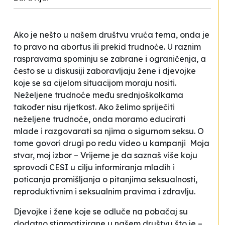
Ako je nešto u našem društvu vruća tema, onda je
to pravo na abortus ili prekid trudnoće. U raznim
raspravama spominju se zabrane i ograničenja, a
često se u diskusiji zaboravljaju žene i djevojke
koje se sa cijelom situacijom moraju nositi.
Neželjene trudnoće među srednjoškolkama
također nisu rijetkost. Ako želimo spriječiti
neželjene trudnoće, onda moramo educirati
mlade i razgovarati sa njima o sigurnom seksu. O
tome govori drugi po redu video u kampanji
Moja
stvar, moj izbor – Vrijeme je da saznaš više
koju
sprovodi CESI u cilju informiranja mladih i
poticanja promišljanja o pitanjima seksualnosti,
reproduktivnim i seksualnim pravima i zdravlju.
Djevojke i žene koje se odluče na pobačaj su
dodatno stigmatizirane u našem društvu što je –