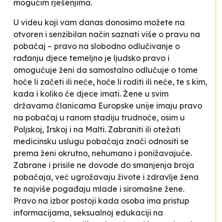
mogućim rješenjima.
U videu koji vam danas donosimo možete na
otvoren i senzibilan način saznati više o pravu na
pobačaj – pravo na slobodno odlučivanje o
rađanju djece temeljno je ljudsko pravo i
omogućuje ženi da samostalno odlučuje o tome
hoće li začeti ili neće, hoće li roditi ili neće, te s kim,
kada i koliko će djece imati. Žene u svim
državama članicama Europske unije imaju pravo
na pobačaj u ranom stadiju trudnoće, osim u
Poljskoj, Irskoj i na Malti. Zabraniti ili otežati
medicinsku uslugu pobačaja znači odnositi se
prema ženi okrutno, nehumano i ponižavajuće.
Zabrane i prisile ne dovode do smanjenja broja
pobačaja, već ugrožavaju živote i zdravlje žena
te najviše pogađaju mlade i siromašne žene.
Pravo na izbor postoji kada osoba ima pristup
informacijama, seksualnoj edukaciji na