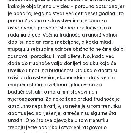
kako je objašnjeno u videu – potpuno apsurdno jer
je pobačaj legalna stvar već četrdeset godina i to
prema
Zakonu o zdravstvenim mjerama za
ostvarivanje prava na slobodu odlučivanja o
rađanju djece
. Većina trudnoća u ranoj životnoj
dobi su neplanirane i neželjene, a kada mladi
stupaju u seksualne odnose obično to ne čine da bi
zasnovali porodicu i imali dijete. No, kada već
dođe do trudnoće valja donijeti odluku koja će
uveliko uticati na budućnost. Odluka o abortusu
ovisi o zdravstvenim, ekonomskim i društvenim
mogućnostima, o željama i planovima za
budućnost, ali i o moralnim stavovima i
svjetonazorima. Za neke žene prekid trudnoće je
apsolutno neprihvatljiv, za neke je u tom trenutku
abortus jedino rješenje, a treće nisu sigurne šta
uraditi. Ono što sve djevojke u tom trenutku
trebaju jeste podrška i otvoreni razgovor o