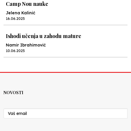
Camp Nou nauke
Jelena Kalinić
16.06.2025
Ishodi učenja u zahodu mature
Namir Ibrahimović
10.06.2025
Kraj školske godine, fotofiniš
Anes Osmić
04.06.2025
NOVOSTI
Reformar’s Coming
Nenad Veličković
29.10.2024