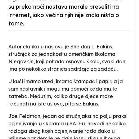
su preko noći nastavu morale preseliti na
internet, iako većina njih nije znala ništa o
tome.
Autor članka u naslovu je Sheldon L. Eakins,
stručnjak za jednakost u američkim školama.
Njegov sin, koji pohađa osnovnu školu, svaki dan
ima po nekoliko stranica sadržaja za zadaću.
U kući imamo ured, imamo štampač i papir, a ja
sam nastavnik i mogu mu pomoći kada mu to
zatreba. Međutim, koliko druge djece može
računati na iste uslove
, pita se Eakins.
Joe Feldman, jedan od stručnjaka na polju praksi
ocjenjivanja u školama u SAD-u, navodi nekoliko
razloga zbog kojih ocjenjivanje rada đaka u
vrijeme pandemije ne daje jasnu sliku njihovog