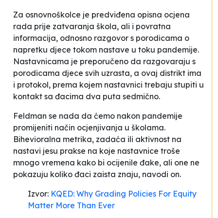
Za osnovnoškolce je predviđena opisna ocjena
rada prije zatvaranja škola, ali i povratna
informacija, odnosno razgovor s porodicama o
napretku djece tokom nastave u toku pandemije.
Nastavnicama je preporučeno da razgovaraju s
porodicama djece svih uzrasta, a ovaj distrikt ima
i protokol, prema kojem nastavnici trebaju stupiti u
kontakt sa đacima dva puta sedmično.
Feldman se nada da ćemo nakon pandemije
promijeniti način ocjenjivanja u školama.
Bihevioralna metrika, zadaća ili aktivnost na
nastavi jesu prakse na koje nastavnice troše
mnogo vremena kako bi ocijenile đake, ali one ne
pokazuju koliko đaci zaista znaju
, navodi on.
Izvor:
KQED: Why Grading Policies For Equity
Matter More Than Ever