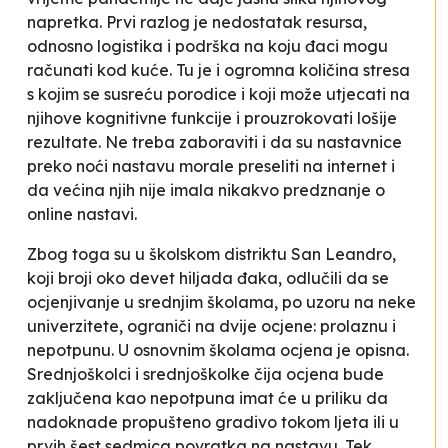
napretka. Prvi razlog je nedostatak resursa,
odnosno logistika i podrška na koju đaci mogu
računati kod kuće. Tu je i ogromna količina stresa
s kojim se susreću porodice i koji može utjecati na
njihove kognitivne funkcije i prouzrokovati lošije
rezultate. Ne treba zaboraviti i da su nastavnice
preko noći nastavu morale
preseliti
na internet i
da većina njih nije imala nikakvo predznanje o
online nastavi.
Zbog toga su u školskom distriktu San Leandro,
koji broji oko devet hiljada đaka, odlučili da se
ocjenjivanje u srednjim školama, po uzoru na neke
univerzitete, ograniči na dvije ocjene: prolaznu i
nepotpunu. U osnovnim školama ocjena je opisna.
Srednjoškolci i srednjoškolke čija ocjena bude
zaključena kao
nepotpuna
imat će u priliku da
nadoknade propušteno gradivo tokom ljeta ili u
prvih šest sedmica povratka na nastavu. Tek