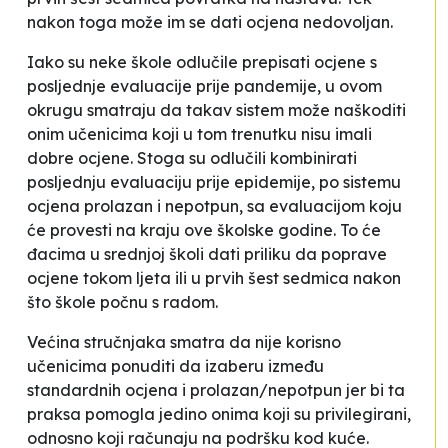
nakon toga može im se dati ocjena
nedovoljan
.
Iako su neke škole odlučile prepisati ocjene s
posljednje evaluacije prije pandemije, u ovom
okrugu smatraju da takav sistem može naškoditi
onim učenicima koji u tom trenutku nisu imali
dobre ocjene. Stoga su odlučili kombinirati
posljednju evaluaciju prije epidemije, po sistemu
ocjena
prolazan
i
nepotpun
, sa evaluacijom koju
će provesti na kraju ove školske godine. To će
đacima u srednjoj školi dati priliku da poprave
ocjene tokom ljeta ili u prvih šest sedmica nakon
što škole počnu s radom.
Većina stručnjaka smatra da nije korisno
učenicima ponuditi da izaberu između
standardnih ocjena i
prolazan/nepotpun
jer bi ta
praksa pomogla jedino onima koji su privilegirani,
odnosno koji računaju na podršku kod kuće.