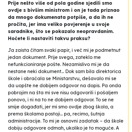
Prije nešto više od pola godine sjedili smo
ovdje s bivšim ministrom i on je tada priznao
da mnogo dokumenata potpiše, a da ih ne
pročita, jer ima veliko povjerenje u svoje
saradnike, što se pokazalo neopravdanim.
Hoćete li nastaviti takvu praksu?
Ja zaista čitam svaki papir, i već mi je podmetnut
jedan dokument. Prije svega, zateklo me
nefunkcioniranje pošte. Nezamislivo mi je da
nestane neki dokument... Dok sam bila direktorica
škole i obraćala se Ministarstvu, dešavalo mi se
da uopšte ne dobijem odgovor na dopis. Pa onda
pobrojim na šta mi sve nisu odgovorili i pošaljem
ponovo, i ni na to ne dobijem odgovor. To se ne
smije događati, jer mi smo ovdje zbog škola, a
prema školama postoji... pa, recimo, šutnja
administracije. To mi je osnovni zadatak – da škole
dobiju odgovore odmah, ukoliko je to moguće. A