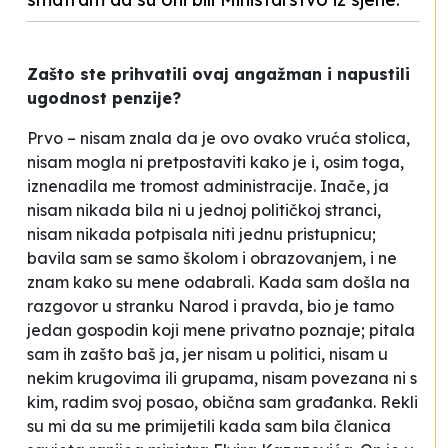
Zašto ste prihvatili ovaj angažman i napustili
ugodnost penzije?
Prvo – nisam znala da je ovo ovako vruća stolica,
nisam mogla ni pretpostaviti kako je i, osim toga,
iznenadila me tromost administracije. Inače, ja
nisam nikada bila ni u jednoj političkoj stranci,
nisam nikada potpisala niti jednu pristupnicu;
bavila sam se samo školom i obrazovanjem, i ne
znam kako su mene odabrali. Kada sam došla na
razgovor u stranku Narod i pravda, bio je tamo
jedan gospodin koji mene privatno poznaje; pitala
sam ih zašto baš ja, jer nisam u politici, nisam u
nekim
krugovima
ili grupama, nisam povezana ni s
kim, radim svoj posao, obična sam građanka. Rekli
su mi da su me primijetili kada sam bila članica