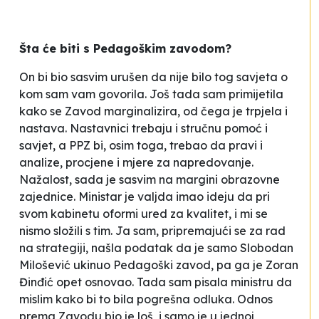
Šta će biti s Pedagoškim zavodom?
On bi bio sasvim urušen da nije bilo tog savjeta o
kom sam vam govorila. Još tada sam primijetila
kako se Zavod marginalizira, od čega je trpjela i
nastava. Nastavnici trebaju i stručnu pomoć i
savjet, a PPZ bi, osim toga, trebao da pravi i
analize, procjene i mjere za napredovanje.
Nažalost, sada je sasvim na margini obrazovne
zajednice. Ministar je valjda imao ideju da pri
svom kabinetu oformi ured za kvalitet, i mi se
nismo složili s tim. Ja sam, pripremajući se za rad
na strategiji, našla podatak da je samo Slobodan
Milošević ukinuo Pedagoški zavod, pa ga je Zoran
Đinđić opet osnovao. Tada sam pisala ministru da
mislim kako bi to bila pogrešna odluka. Odnos
prema Zavodu bio je loš, i samo je u jednoj