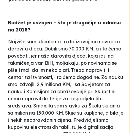
Budžet je usvojen – šta je drugačije u odnosu
na 2018?
Najviše sam uticala na to da izdvojimo novac za
darovitu djecu. Dobili smo 70.000 KM, a i to ćemo
povećati, jer naša darovita djeca, koja idu na
takmičenja van BiH, moljakaju, po novinama se
piše i moli da im neko plati. Treba napraviti i
centar za izvrsnosti, i to ćemo dogodine. Za nauku
smo izdvojili 2,9 miliona KM, i sa Savjetom za
nauku i Komisijom za obrazovanje pri Skupštini
ćemo napraviti kriterije za raspodjelu tih
sredstava. Smanjila sam stavku za Školu skijanja
sa milion na 150.000 KM. Skije su kupljene, a bilo je
i nekih neopravdanih cijena. Predvidjeli smo
kupovinu elektronskih tabli, tu je digitalizacija