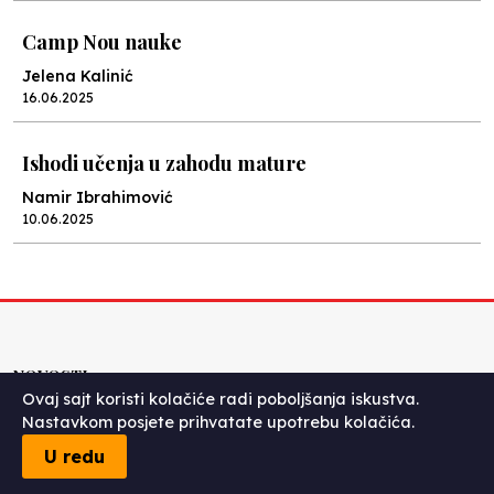
Camp Nou nauke
Jelena Kalinić
16.06.2025
Ishodi učenja u zahodu mature
Namir Ibrahimović
10.06.2025
Kraj školske godine, fotofiniš
Anes Osmić
04.06.2025
NOVOSTI
Ovaj sajt koristi kolačiće radi poboljšanja iskustva.
Reformar’s Coming
Nastavkom posjete prihvatate upotrebu kolačića.
Nenad Veličković
U redu
29.10.2024