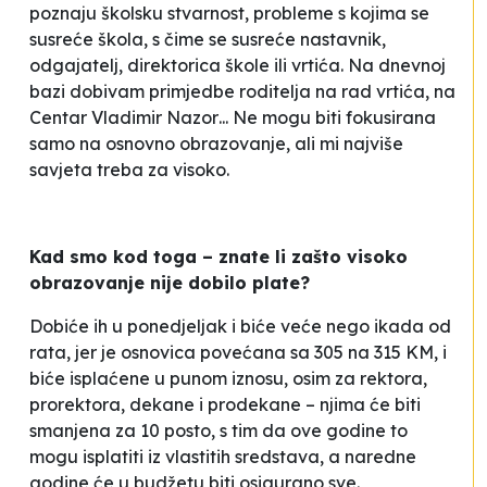
poznaju školsku stvarnost, probleme s kojima se
susreće škola, s čime se susreće nastavnik,
odgajatelj, direktorica škole ili vrtića. Na dnevnoj
bazi dobivam primjedbe roditelja na rad vrtića, na
Centar
Vladimir Nazor
... Ne mogu biti fokusirana
samo na osnovno obrazovanje, ali mi najviše
savjeta treba za visoko.
Kad smo kod toga – znate li zašto visoko
obrazovanje nije dobilo plate?
Dobiće ih u ponedjeljak i biće veće nego ikada od
rata, jer je osnovica povećana sa 305 na 315 KM, i
biće isplaćene u punom iznosu, osim za rektora,
prorektora, dekane i prodekane – njima će biti
smanjena za 10 posto, s tim da ove godine to
mogu isplatiti iz vlastitih sredstava, a naredne
godine će u budžetu biti osigurano sve.