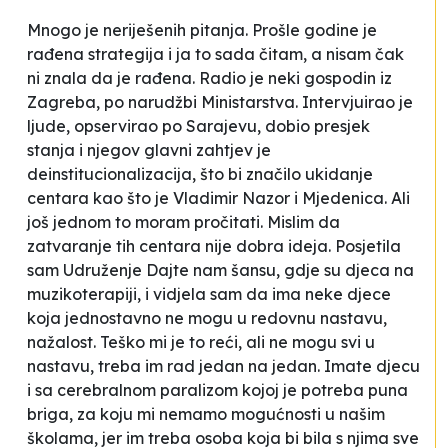
Mnogo je neriješenih pitanja. Prošle godine je
rađena strategija i ja to sada čitam, a nisam čak
ni znala da je rađena. Radio je neki gospodin iz
Zagreba, po narudžbi Ministarstva. Intervjuirao je
ljude, opservirao po Sarajevu, dobio presjek
stanja i njegov glavni zahtjev je
deinstitucionalizacija, što bi značilo ukidanje
centara kao što je
Vladimir Nazor
i
Mjedenica
. Ali
još jednom to moram pročitati. Mislim da
zatvaranje tih centara nije dobra ideja. Posjetila
sam Udruženje
Dajte nam šansu
, gdje su djeca na
muzikoterapiji, i vidjela sam da ima neke djece
koja jednostavno ne mogu u redovnu nastavu,
nažalost. Teško mi je to reći, ali ne mogu svi u
nastavu, treba im rad jedan na jedan. Imate djecu
i sa cerebralnom paralizom kojoj je potreba puna
briga, za koju mi nemamo mogućnosti u našim
školama, jer im treba osoba koja bi bila s njima sve