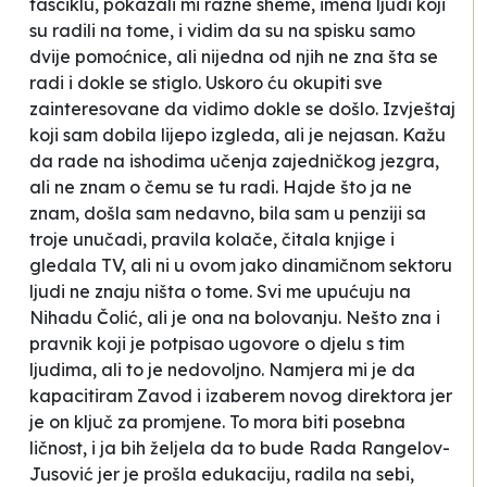
fasciklu, pokazali mi razne sheme, imena ljudi koji
su radili na tome, i vidim da su na spisku samo
dvije pomoćnice, ali nijedna od njih ne zna šta se
radi i dokle se stiglo. Uskoro ću okupiti sve
zainteresovane da vidimo dokle se došlo. Izvještaj
koji sam dobila lijepo izgleda, ali je nejasan. Kažu
da rade na ishodima učenja zajedničkog jezgra,
ali ne znam o čemu se tu radi. Hajde što ja ne
znam, došla sam nedavno, bila sam u penziji sa
troje unučadi, pravila kolače, čitala knjige i
gledala TV, ali ni u ovom jako dinamičnom sektoru
ljudi ne znaju ništa o tome. Svi me upućuju na
Nihadu Čolić, ali je ona na bolovanju. Nešto zna i
pravnik koji je potpisao ugovore o djelu s tim
ljudima, ali to je nedovoljno. Namjera mi je da
kapacitiram Zavod i izaberem novog direktora jer
je on ključ za promjene. To mora biti posebna
ličnost, i ja bih željela da to bude Rada Rangelov-
Jusović jer je prošla edukaciju, radila na sebi,