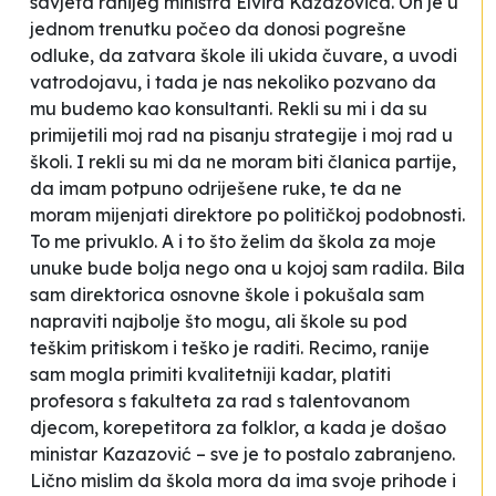
savjeta ranijeg ministra Elvira Kazazovića. On je u
jednom trenutku počeo da donosi pogrešne
odluke, da zatvara škole ili ukida čuvare, a uvodi
vatrodojavu, i tada je nas nekoliko pozvano da
mu budemo kao konsultanti. Rekli su mi i da su
primijetili moj rad na pisanju strategije i moj rad u
školi. I rekli su mi da ne moram biti članica partije,
da imam potpuno odriješene ruke, te da ne
moram mijenjati direktore po političkoj podobnosti.
To me privuklo. A i to što želim da škola za moje
unuke bude bolja nego ona u kojoj sam radila. Bila
sam direktorica osnovne škole i pokušala sam
napraviti najbolje što mogu, ali škole su pod
teškim pritiskom i teško je raditi. Recimo, ranije
sam mogla primiti kvalitetniji kadar, platiti
profesora s fakulteta za rad s talentovanom
djecom, korepetitora za folklor, a kada je došao
ministar Kazazović – sve je to postalo zabranjeno.
Lično mislim da škola mora da ima svoje prihode i