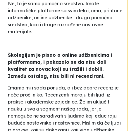
Ne, to je samo pomoćno sredstvo. Imate
informatičke platforme sa svim lekcijama, printane
udžbenike, online udžbenike i druga pomoćna
sredstva, kao i druge razrađene nastavne
materijale.
Školegijum je pisao o online udžbenicima i
platformama, i pokazalo se da nisu dali
kvalitet za novac koji su tražili i dobili.
Između ostalog, nisu bili ni recenzirani.
Imamo mi i sada ponuda, ali bez dobre recenzije
neće proći niko. Recenzenti moraju biti ljudi iz
prakse i akademske zajednice. Želim uključiti
nauku u svaki segment našeg rada, jer je
nemoguće ne sarađivati s ljudima koji educiraju
buduće nastavnike i nastavnice. Mislim da će ljudi
iz prakse, koji su dokazani i koji vide udžbenike,