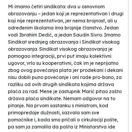
Mi imamo četiri sindikata: dva u osnovnom
obrazovanju – jedan koji je reprezentativan i drugi
koji nije reprezentativan, jer nema brojnost, ali u
određenim školama ima brojnije članstvo. Jedan
vodi Ibrahim Dedić, a jedan Saudin Sivro. Imamo
Sindikat srednjeg obrazovanja i Sindikat visokog
obrazovanja. Sindikat visokog obrazovanja je
pomogao integraciji, prvi put imaju kolektivni
ugovor, vrlo su kooperativni, čak im je neprijatno
zbog ovog povećanja plata jer prodekani i dekani
nisu dobili puno povećanje i oni rade pro-bono, za
razliku od ovih drugih sindikata kojima država
plaća za rad. Mene je zastupnik Marić pitao zašto
država plaća sindikate. Nemam odgovor na to
pitanje. Na prvom sastanku s ministrom, kod
primopredaje dužnosti, sazvala sam sve
pomoćnike i, kada smo pričali o cirkulaciji pošte,
pa sam ja zamolila da pošta iz Ministarstva ide