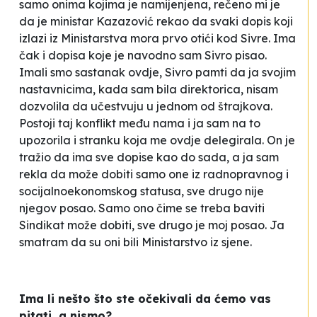
samo onima kojima je namijenjena, rečeno mi je
da je ministar Kazazović rekao da svaki dopis koji
izlazi iz Ministarstva mora prvo otići kod Sivre. Ima
čak i dopisa koje je navodno sam Sivro pisao.
Imali smo sastanak ovdje, Sivro pamti da ja svojim
nastavnicima, kada sam bila direktorica, nisam
dozvolila da učestvuju u jednom od štrajkova.
Postoji taj konflikt među nama i ja sam na to
upozorila i stranku koja me ovdje delegirala. On je
tražio da ima sve dopise kao do sada, a ja sam
rekla da može dobiti samo one iz radnopravnog i
socijalnoekonomskog statusa, sve drugo nije
njegov posao. Samo ono čime se treba baviti
Sindikat može dobiti, sve drugo je moj posao. Ja
smatram da su oni bili Ministarstvo iz sjene.
Ima li nešto što ste očekivali da ćemo vas
pitati, a nismo?