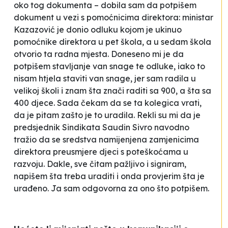
oko tog dokumenta – dobila sam da potpišem
dokument u vezi s pomoćnicima direktora: ministar
Kazazović je donio odluku kojom je ukinuo
pomoćnike direktora u pet škola, a u sedam škola
otvorio ta radna mjesta. Doneseno mi je da
potpišem stavljanje van snage te odluke, iako to
nisam htjela staviti van snage, jer sam radila u
velikoj školi i znam šta znači raditi sa 900, a šta sa
400 djece. Sada čekam da se ta kolegica vrati,
da je pitam zašto je to uradila. Rekli su mi da je
predsjednik Sindikata Saudin Sivro navodno
tražio da se sredstva namijenjena zamjenicima
direktora preusmjere djeci s poteškoćama u
razvoju. Dakle, sve čitam pažljivo i signiram,
napišem šta treba uraditi i onda provjerim šta je
urađeno. Ja sam odgovorna za ono što potpišem.