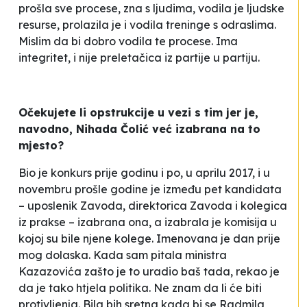
prošla sve procese, zna s ljudima, vodila je ljudske
resurse, prolazila je i vodila treninge s odraslima.
Mislim da bi dobro vodila te procese. Ima
integritet, i nije
preletačica
iz partije u partiju.
Očekujete li opstrukcije u vezi s tim jer je,
navodno, Nihada Čolić već izabrana na to
mjesto?
Bio je konkurs prije godinu i po, u aprilu 2017, i u
novembru prošle godine je između pet kandidata
– uposlenik Zavoda, direktorica Zavoda i kolegica
iz prakse – izabrana ona, a izabrala je komisija u
kojoj su bile njene kolege. Imenovana je dan prije
mog dolaska. Kada sam pitala ministra
Kazazovića zašto je to uradio baš tada, rekao je
da je tako htjela politika. Ne znam da li će biti
protivljenja. Bila bih sretna kada bi se Radmila