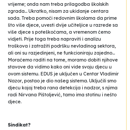
vrijeme; onda nam treba prilagodba školskih
zgrada... Ukratko, nisam za ukidanje centara
sada. Treba pomoći redovnim školama da prime
što više djece, uvesti dvije učiteljice u razrede sa
više djece s poteškoćama, a vremenom ćemo
vidjeti. Prije toga treba napraviti i analizu
troškova i zatražiti podršku nevladinog sektora,
ali oni su razjedinjeni, ne funkcioniraju zajedno...
Moraćemo raditi na tome, moramo dobiti njihove
stavove da vidimo kako oni vide svoju djecu u
ovom sistemu. EDUS je uključen u Centar
Vladimir
Nazor
, postao je dio našeg sistema. Uključili smo
djecu kojoj treba rana detekcija i nadzor, s njima
radi Nirvana Pištoljević, tamo ima stotinu i nešto
djece.
Sindikat?