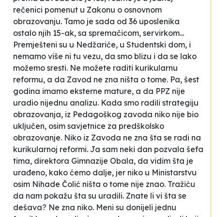
rečenici pomenut u Zakonu o osnovnom
obrazovanju. Tamo je sada od 36 uposlenika
ostalo njih 15-ak, sa spremačicom, servirkom...
Premješteni su u Nedžariće, u Studentski dom, i
nemamo više ni tu vezu, da smo blizu i da se lako
možemo sresti. Ne možete raditi kurikularnu
reformu, a da Zavod ne zna ništa o tome. Pa, šest
godina imamo eksterne mature, a da PPZ nije
uradio nijednu analizu. Kada smo radili strategiju
obrazovanja, iz Pedagoškog zavoda niko nije bio
uključen, osim savjetnice za predškolsko
obrazovanje. Niko iz Zavoda ne zna šta se radi na
kurikularnoj reformi. Ja sam neki dan pozvala šefa
tima, direktora Gimnazije Obala, da vidim šta je
urađeno, kako ćemo dalje, jer niko u Ministarstvu
osim Nihade Čolić ništa o tome nije znao. Tražiću
da nam pokažu šta su uradili. Znate li vi šta se
dešava? Ne zna niko. Meni su donijeli jednu