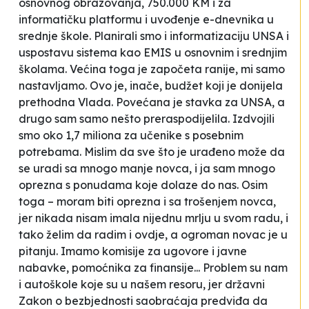
osnovnog obrazovanja, 750.000 KM i za
informatičku platformu i uvođenje e-dnevnika u
srednje škole. Planirali smo i informatizaciju UNSA i
uspostavu sistema kao EMIS u osnovnim i srednjim
školama. Većina toga je započeta ranije, mi samo
nastavljamo. Ovo je, inače, budžet koji je donijela
prethodna Vlada. Povećana je stavka za UNSA, a
drugo sam samo nešto preraspodijelila. Izdvojili
smo oko 1,7 miliona za učenike s posebnim
potrebama. Mislim da sve što je urađeno može da
se uradi sa mnogo manje novca, i ja sam mnogo
oprezna s ponudama koje dolaze do nas. Osim
toga – moram biti oprezna i sa trošenjem novca,
jer nikada nisam imala nijednu mrlju u svom radu, i
tako želim da radim i ovdje, a ogroman novac je u
pitanju. Imamo komisije za ugovore i javne
nabavke, pomoćnika za finansije... Problem su nam
i autoškole koje su u našem resoru, jer državni
Zakon o bezbjednosti saobraćaja predviđa da