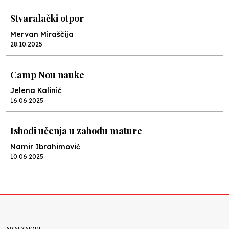
Stvaralački otpor
Mervan Miraščija
28.10.2025
Camp Nou nauke
Jelena Kalinić
16.06.2025
Ishodi učenja u zahodu mature
Namir Ibrahimović
10.06.2025
Kraj školske godine, fotofiniš
Anes Osmić
04.06.2025