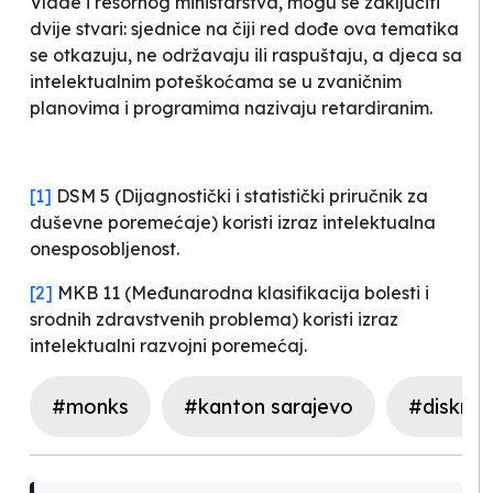
Vlade i resornog ministarstva, mogu se zaključiti
dvije stvari: sjednice na čiji red dođe ova tematika
se otkazuju, ne održavaju ili raspuštaju, a djeca sa
intelektualnim poteškoćama se u zvaničnim
planovima i programima nazivaju retardiranim.
[1]
DSM 5 (Dijagnostički i statistički priručnik za
duševne poremećaje) koristi izraz
intelektualna
onesposobljenost
.
[2]
MKB 11 (Međunarodna klasifikacija bolesti i
srodnih zdravstvenih problema) koristi izraz
intelektualni razvojni poremećaj
.
#monks
#kanton sarajevo
#diskrimi