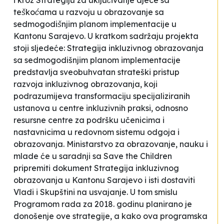
i kroz
Strategiju za uključivanje djece sa
teškoćama u razvoju u obrazovanje sa
sedmogodišnjim planom implementacije u
Kantonu Sarajevo.
U kratkom sadržaju projekta
stoji sljedeće:
Strategija inkluzivnog obrazovanja
sa sedmogodišnjim planom implementacije
predstavlja sveobuhvatan strateški pristup
razvoja inkluzivnog obrazovanja, koji
podrazumijeva transformaciju specijaliziranih
ustanova u centre inkluzivnih praksi, odnosno
resursne centre za podršku učenicima i
nastavnicima u redovnom sistemu odgoja i
obrazovanja. Ministarstvo za obrazovanje, nauku i
mlade će u saradnji sa
Save the Children
pripremiti dokument Strategija inkluzivnog
obrazovanja u Kantonu Sarajevo i isti dostaviti
Vladi i Skupštini na usvajanje. U tom smislu
Programom rada za 2018. godinu planirano je
donošenje ove strategije, a kako ova programska