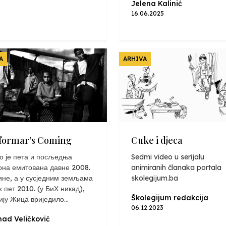
Jelena Kalinić
16.06.2025
A
ARHIVA
formar’s Coming
Cuke i djeca
о је пета и посљедња
Sedmi video u serijalu
она емитована давне 2008.
animiranih članaka portala
ине, а у сусједним земљама
skolegijum.ba
х пет 2010. (у БиХ никад),
Školegijum redakcija
ију Жица вриједило...
06.12.2023
ad Veličković