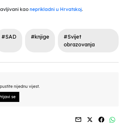
javljivani kao
neprikladni u Hrvatskoj
.
#SAD
#knjige
#Svijet
obrazovanja
ustite nijednu vijest.
rijavi se