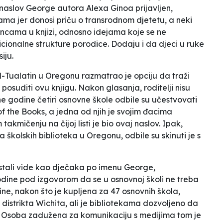
 naslov
George
autora Alexa Ginoa prijavljen,
lama jer donosi priču o transrodnom djetetu, a neki
encama u knjizi, odnosno idejama koje se ne
dicionalne strukture porodice. Dodaju i da
djeci u ruke
siju
.
d-Tualatin u Oregonu razmatrao je opciju da traži
posuditi ovu knjigu. Nakon glasanja, roditelji nisu
ne godine četiri osnovne škole odbile su učestvovati
of the Books
, a jedna od njih je svojim đacima
kmičenju na čijoj listi je bio ovaj naslov. Ipak,
a školskih biblioteka u Oregonu, odbile su skinuti je s
 ostali vide kao dječaka po imenu George,
 godine pod izgovorom da se
u osnovnoj školi ne treba
ne, nakon što je kupljena za 47 osnovnih škola,
 distrikta Wichita, ali je bibliotekama dozvoljeno da
. Osoba zadužena za komunikaciju s medijima tom je