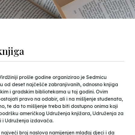
knjiga
irdžiniji prošle godine organizirao je Sedmicu
istu od deset najčešće zabranjivanih, odnosno knjiga
lskim i gradskim bibliotekama u toj godini. Ovim
ostojati pravo na odabir, ali i na mišljenje studenata,
o, te da to mišljenje treba biti dostupno onima koji
a podršku američkog Udruženja knjižara, Udruženja za
li i Udruženja izdavača.
ga najveći broj naslova namijenjen mlađoj djeci i da