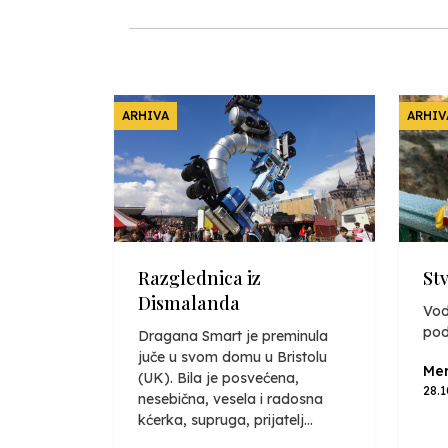
ARHIVA
ARHIV
Razglednica iz
St
Dismalanda
Vod
pod
Dragana Smart je preminula
juče u svom domu u Bristolu
Mer
(UK). Bila je posvećena,
28.
nesebična, vesela i radosna
kćerka, supruga, prijatelj...