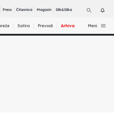
Press
Čitaonica
Magazin
Slik&Slika
mreže
Satira
Prevodi
Arhiva
Meni