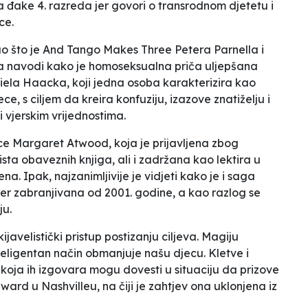
a đake 4. razreda jer govori o transrodnom djetetu i
vce
.
o što je
And Tango Makes Three
Petera Parnella i
ma navodi kako je
homoseksualna priča uljepšana
ela Haacka, koji jedna osoba karakterizira kao
e, s ciljem da kreira konfuziju, izazove znatiželju i
i vjerskim vrijednostima.
ce Margaret Atwood, koja je prijavljena zbog
 lista obaveznih knjiga, ali i zadržana kao lektira u
a. Ipak, najzanimljivije je vidjeti kako je i saga
er zabranjivana od 2001. godine, a kao razlog se
ju
.
avelistički pristup postizanju ciljeva. Magiju
nteligentan način obmanjuje našu djecu. Kletve i
bu koja ih izgovara mogu dovesti u situaciju da prizove
dward u Nashvilleu, na čiji je zahtjev ona uklonjena iz