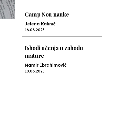
Camp Nou nauke
Jelena Kalinić
16.06.2025
Ishodi učenja u zahodu
mature
Namir Ibrahimović
10.06.2025
Kraj školske godine, fotofiniš
Anes Osmić
04.06.2025
Reformar’s Coming
Nenad Veličković