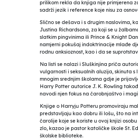
prilikom rekla da
knjiga nije primjerena z
sadrži jezik i reference koje nisu za osno
Slično se dešava i s drugim naslovima, ka
Justina Richardsona, za koji se u žalba
slatkim pingvinima
ili
Prince & Knight
Dani
namjerni pokušaj indoktrinacije mlađe djec
rodnu anksioznost, kao i da se suprotstav
Na listi se nalazi i
Sluškinjina priča
autori
vulgarnosti i seksualnih aluzija
, skinuta s
mnogim srednjim školama gdje je prijavljen
Harry Potter
autorice J. K. Rowling takođ
navodi
njen fokus na čarobnjaštvo i magi
Knjige o Harryju Potteru promoviraju makij
predstavljaju kao dobru ili lošu, što na i
čarolije koje se koriste u ovoj knjizi oso
zlo
, kazao je pastor katoličke škole St. E
školske biblioteke.