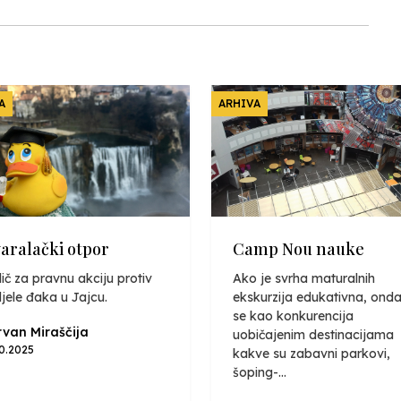
A
ARHIVA
varalački otpor
Camp Nou nauke
ič za pravnu akciju protiv
Ako je svrha maturalnih
jele đaka u Jajcu.
ekskurzija edukativna, onda
se kao konkurencija
van Miraščija
uobičajenim destinacijama
10.2025
kakve su zabavni parkovi,
šoping-...