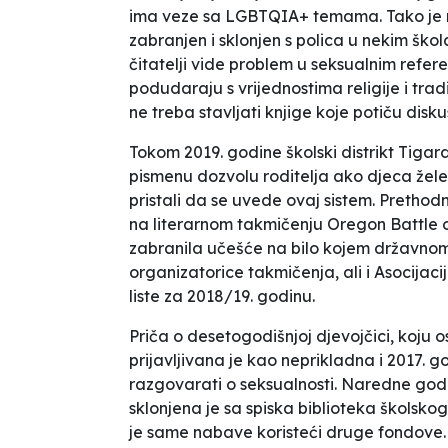
ima veze sa LGBTQIA+ temama. Tako je
zabranjen i sklonjen s polica u nekim ško
čitatelji vide problem u seksualnim refer
podudaraju s vrijednostima religije i tra
ne treba stavljati knjige koje potiču disku
Tokom 2019. godine školski distrikt Tigar
pismenu dozvolu roditelja ako djeca žele 
pristali da se uvede ovaj sistem. Prethod
na literarnom takmičenju
Oregon Battle 
zabranila učešće na bilo kojem državnom ta
organizatorice takmičenja, ali i Asocijacij
liste za 2018/19. godinu.
Priča o desetogodišnjoj djevojčici, koju
prijavljivana je kao neprikladna i 2017.
razgovarati o seksualnosti
. Naredne godi
sklonjena je sa spiska biblioteka školskog
je same nabave koristeći druge fondove