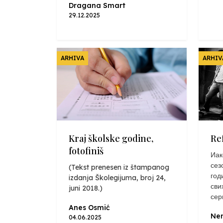
Dragana Smart
29.12.2025
ARHIVA
ARHIV
Kraj školske godine,
Re
fotofiniš
Иак
сез
(Tekst prenesen iz štampanog
год
izdanja Školegijuma, broj 24,
сви
juni 2018.)
сер
Anes Osmić
Nen
04.06.2025