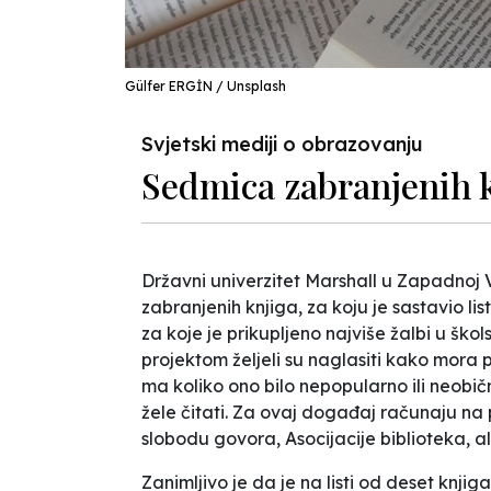
Gülfer ERGİN / Unsplash
Svjetski mediji o obrazovanju
Sedmica zabranjenih 
Državni univerzitet Marshall u Zapadnoj V
zabranjenih knjiga, za koju je sastavio l
za koje je prikupljeno najviše žalbi u ško
projektom željeli su naglasiti kako mora p
ma koliko ono bilo nepopularno ili neobičn
žele čitati. Za ovaj događaj računaju n
slobodu govora, Asocijacije biblioteka, a
Zanimljivo je da je na listi od deset knji