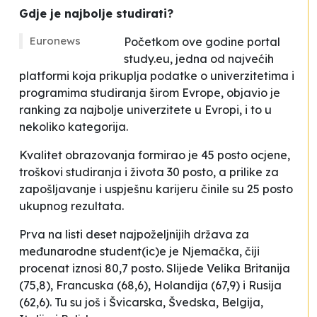
Gdje je najbolje studirati?
Euronews
Početkom ove godine portal
study.eu, jedna od najvećih
platformi koja prikuplja podatke o univerzitetima i
programima studiranja širom Evrope, objavio je
ranking za najbolje univerzitete u Evropi, i to u
nekoliko kategorija.
Kvalitet obrazovanja formirao je 45 posto ocjene,
troškovi studiranja i života 30 posto, a prilike za
zapošljavanje i uspješnu karijeru činile su 25 posto
ukupnog rezultata.
Prva na listi deset najpoželjnijih država za
međunarodne student(ic)e je Njemačka, čiji
procenat iznosi 80,7 posto. Slijede Velika Britanija
(75,8), Francuska (68,6), Holandija (67,9) i Rusija
(62,6). Tu su još i Švicarska, Švedska, Belgija,