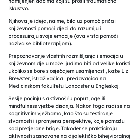
namijenjen đacima koji su prošli traumatično
iskustvo.
Njihova je ideja, naime, bila uz pomoć priča i
književnosti pomoći djeci da razumiju i
procesuiraju svoje emocije (ova vrsta pomoći
naziva se biblioterapijom).
Prepoznavanje vlastitih razmišljanja i emocija u
književnom djelu može ljudima biti od velike koristi
ukoliko se bore s osjećajem usamljenosti
, kaže Liz
Brewster, istraživačica i predavačica na
Medicinskom fakultetu Lancaster u Engleskoj.
Sesije počinju s aktivnošću poput joge ili
mindfulness
vježbe disanja. Nakon toga radi se na
kognitivnim vježbama, kao što su testiranje
stvarnosti ili promjena perspektive, koje pomažu
kod pretjerane brige. Također se prakticiraju
aktivnosti zasnovane na dijalektičko bihejvioralnoj