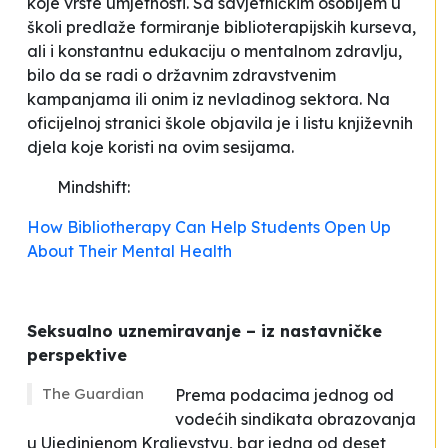
koje vrste umjetnosti. Sa savjetničkim osobljem u
školi predlaže formiranje biblioterapijskih kurseva,
ali i konstantnu edukaciju o mentalnom zdravlju,
bilo da se radi o državnim zdravstvenim
kampanjama ili onim iz nevladinog sektora. Na
oficijelnoj stranici škole objavila je i listu književnih
djela koje koristi na ovim sesijama.
Mindshift:
How Bibliotherapy Can Help Students Open Up
About Their Mental Health
Seksualno uznemiravanje – iz nastavničke
perspektive
The Guardian
Prema podacima jednog od
vodećih sindikata obrazovanja
u Ujedinjenom Kraljevstvu, bar jedna od deset