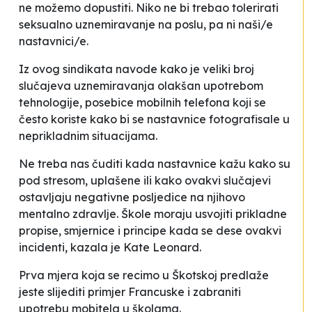
ne možemo dopustiti. Niko ne bi trebao tolerirati
seksualno uznemiravanje na poslu, pa ni naši/e
nastavnici/e.
Iz ovog sindikata navode kako je veliki broj
slučajeva uznemiravanja olakšan upotrebom
tehnologije, posebice mobilnih telefona koji se
često koriste kako bi se nastavnice fotografisale u
neprikladnim situacijama.
Ne treba nas čuditi kada nastavnice kažu kako su
pod stresom, uplašene ili kako ovakvi slučajevi
ostavljaju negativne posljedice na njihovo
mentalno zdravlje. Škole moraju usvojiti prikladne
propise, smjernice i principe kada se dese ovakvi
incidenti,
kazala je Kate Leonard.
Prva mjera koja se recimo u Škotskoj predlaže
jeste slijediti primjer Francuske i zabraniti
upotrebu mobitela u školama.