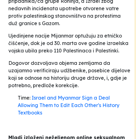
pripadnika/ca grupe Rohinja, a Izrael zbog
nedavnih incidenata upotrebe otvorene vatre
protiv palestinskog stanovništva na protestima
duž granice s Gazom.
Ujedinjene nacije Mijanmar optužuju za etničko
čišćenje, dok je od 30. marta ove godine izraelska
vojska ubila preko 110 Palestinaca i Palestinki.
Dogovor dozvoljava objema zemljama da
uzajamno verificiraju udžbenike, posebice dijelove
koji se odnose na historiju druge države, i, gdje je
potrebno, predlože korekcije
.
Time:
Israel and Myanmar Sign a Deal
Allowing Them to Edit Each Other's History
Textbooks
Mladi izloženi neželjenom online seksualnom