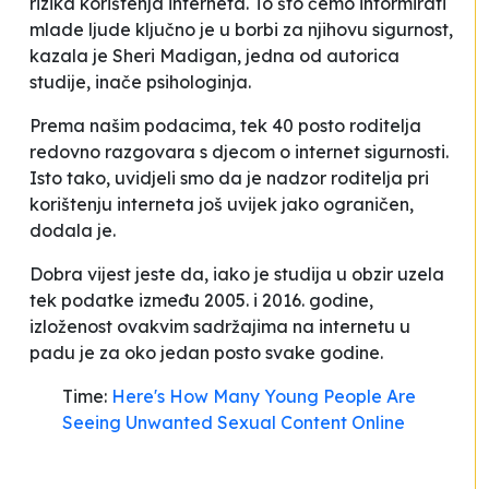
rizika korištenja interneta. To što ćemo informirati
mlade ljude ključno je u borbi za njihovu sigurnost
,
kazala je Sheri Madigan, jedna od autorica
studije, inače psihologinja.
Prema našim podacima, tek 40 posto roditelja
redovno razgovara s djecom o internet sigurnosti.
Isto tako, uvidjeli smo da je nadzor roditelja pri
korištenju interneta još uvijek jako ograničen
,
dodala je.
Dobra vijest jeste da, iako je studija u obzir uzela
tek podatke između 2005. i 2016. godine,
izloženost ovakvim sadržajima na internetu u
padu je za oko jedan posto svake godine.
Time:
Here's How Many Young People Are
Seeing Unwanted Sexual Content Online