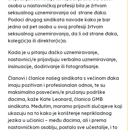
osoba u nastavničkoj profesiji bila je žrtvom
seksualnog uznemiravanja od strane đaka.
Podaci drugog sindikata navode kako je bar
jedna od pet osoba u ovoj profesiji žrtvom
seksualnog uznemiravanja, da li od strane đaka,
koleg(ic)a ili direktor(ic)a.
Kada je u pitanju đačko uznemiravanje,
nastavnici/e prijavljuju verbalno uznemiravanje,
insinuacije, dodirivanje ili fotografisanje.
Članovi i članice našeg sindikata s većinom đaka
imaju pozitivan i profesionalan odnos, te su
maksimalno posvećeni/e pružanju podrške
đacima
, kaže Kate Leonard, članica GMB
sindikata.
Međutim, moramo prijaviti slučajeve koji
ukazuju na to kako je korištenje neprikladnog
jezika u učionici – među đacima, ali i prema
nastavničkom osoblju, postalo sve učestalije, i to