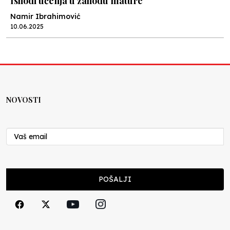
Ishodi učenja u zahodu mature
Namir Ibrahimović
10.06.2025
Kraj školske godine, fotofiniš
Anes Osmić
04.06.2025
NOVOSTI
Reformar’s Coming
Nenad Veličković
29.10.2024
Cuke i djeca
POŠALJI
Školegijum redakcija
06.12.2023
Francuski i može i ne može, ali turski može