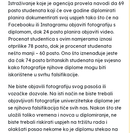
Istraživanje koje je agencija provela navodi da 69
posto studenata koji će ove godine diplomirati
planira dokumentirati svoj uspjeh tako što će na
Facebooku ili Instagramu objaviti fotografiju s
diplomom, dok 24 posto planira objaviti video.
Procenat studentica s ovim namjerama iznosi
otprilike 78 posto, dok je procenat studenata
nešto manji – 60 posto. Ono što iznenađuje jeste
da čak 74 posto britanskih studenata nije svjesno
kako fotografije njihove diplome mogu biti
iskorištene u svrhu falsifikacije.
Ne biste objavili fotografiju svog pasoša ili
vozačke dozvole. Na isti način ne biste trebali
objavljivati fotografije univerzitetske diplome jer
se njihova falsifikacija tiče svih nas. Nakon što ste
uložili toliko vremena i novca u diplomiranje, ne
biste trebali riskirati uspjeh na tržištu rada i
olakšati posao nekome ko je diplomu stekao na