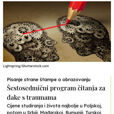
Lightspring/Shutterstock.com
Pisanje strane štampe o obrazovanju
Šestosedmični program čitanja za
đake s traumama
Cijene studiranja i života najbolje u Poljskoj,
potom u Srbiji, Mađarskoj, Rumuniji, Turskoj,