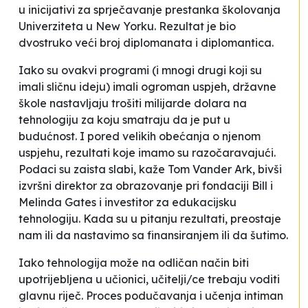
u inicijativi za sprječavanje prestanka školovanja
Univerziteta u New Yorku. Rezultat je bio
dvostruko veći broj diplomanata i diplomantica.
Iako su ovakvi programi (i mnogi drugi koji su
imali sličnu ideju) imali ogroman uspjeh, državne
škole nastavljaju trošiti milijarde dolara na
tehnologiju za koju smatraju da je put u
budućnost. I pored velikih obećanja o njenom
uspjehu, rezultati koje imamo su razočaravajući.
Podaci su zaista slabi
, kaže Tom Vander Ark, bivši
izvršni direktor za obrazovanje pri fondaciji Bill i
Melinda Gates i investitor za edukacijsku
tehnologiju.
Kada su u pitanju rezultati, preostaje
nam ili da nastavimo sa finansiranjem ili da šutimo
.
Iako tehnologija može na odličan način biti
upotrijebljena u učionici, učitelji/ce trebaju voditi
glavnu riječ. Proces podučavanja i učenja intiman