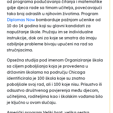
od programa podučavanja čitanja i matematike
gdje djeca rade sa timom učitelja, povećavajući
tako broj odraslih u njihovim životima. Program
Diplomas Now
bombarduje pažnjom učenike od
10 do 14 godina koji su glavni kandidati za
napuštanje škole. Pružaju im se individualne
instrukcije, dok oni za koje se smatra da imaju
ozbiljnije probleme bivaju upućeni na rad sa
stručnjacima.
Opsežna studija pod imenom
Organiziranje škola
sa ciljem poboljšanja
koja je provedena u
državnim školama na području Chicaga
identificirala je 100 škola koje su znatno
poboljšale svoj rad, ali i 100 koje nisu. Prisustvo ili
odsustvo društvenog povjerenja među djecom,
učiteljima, roditeljima kao i školskim vođama bilo
je ključno u ovom slučaju.
Američki program
Veliki brat, velika sestra
,