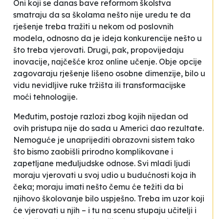
Oni koji se danas bave reformom školstva
smatraju da sa školama nešto nije uredu te da
rješenje treba tražiti u nekom od poslovnih
modela, odnosno da je ideja konkurencije nešto u
što treba vjerovati. Drugi, pak, propovijedaju
inovacije, najčešće kroz online učenje. Obje opcije
zagovaraju rješenje lišeno osobne dimenzije, bilo u
vidu nevidljive ruke tržišta ili transformacijske
moći tehnologije.
Međutim, postoje razlozi zbog kojih nijedan od
ovih pristupa nije do sada u Americi dao rezultate.
Nemoguće je unaprijediti obrazovni sistem tako
što bismo zaobišli prirodno komplikovane i
zapetljane međuljudske odnose. Svi mladi ljudi
moraju vjerovati u svoj udio u budućnosti koja ih
čeka; moraju imati nešto čemu će težiti da bi
njihovo školovanje bilo uspješno. Treba im uzor koji
će vjerovati u njih – i tu na scenu stupaju učitelji i