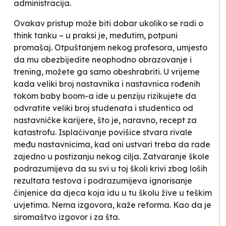
administracija.
Ovakav pristup može biti dobar ukoliko se radi o
think tanku
– u praksi je, međutim, potpuni
promašaj. Otpuštanjem nekog profesora, umjesto
da mu obezbijedite neophodno obrazovanje i
trening, možete ga samo obeshrabriti. U vrijeme
kada veliki broj nastavnika i nastavnica rođenih
tokom
baby boom
-a ide u penziju rizikujete da
odvratite veliki broj studenata i studentica od
nastavničke karijere, što je, naravno, recept za
katastrofu. Isplaćivanje povišice stvara rivale
među nastavnicima, kad oni ustvari treba da rade
zajedno u postizanju nekog cilja. Zatvaranje škole
podrazumijeva da su svi u toj školi krivi zbog loših
rezultata testova i podrazumijeva ignorisanje
činjenice da djeca koja idu u tu školu žive u teškim
uvjetima.
Nema izgovora
, kaže reforma. Kao da je
siromaštvo izgovor i za šta.