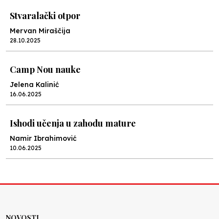
Stvaralački otpor
Mervan Miraščija
28.10.2025
Camp Nou nauke
Jelena Kalinić
16.06.2025
Ishodi učenja u zahodu mature
Namir Ibrahimović
10.06.2025
Kraj školske godine, fotofiniš
Anes Osmić
04.06.2025
NOVOSTI