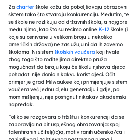
Za
charter
škole kažu da poboljšavaju obrazovni
sistem tako što stvaraju konkurenciju. Međutim, te
se škole ne razlikuju od državnih škola, a najgore
među njima, kao što su recimo online
K-12
škole (i
koje su osnivane u velikom broju u nekoliko
američkih država) ne zaslužuju ni da ih zovemo
školama. Ni sistem
školskih vaučera
koji hvale
zbog toga što roditeljima direktno pruža
mogućnost da biraju koju će školu njihova djeca
pohađati nije donio nikakvu korist djeci. Očit
primjer je grad Milwaukee koji primijenjuje sistem
vaučera već jednu cijelu generaciju i gdje, po
mom mišljenju, nije postignut nikakav akademski
napredak.
Toliko se razgovara o tržištu i konkurenciji da se
zaboravlja na bit uspješnog obrazovanja: spoj
talentiranih učitelj(ic)a, motiviranih učenika/ca i
zanimljivog i zahtjevnog nastavnog plana i