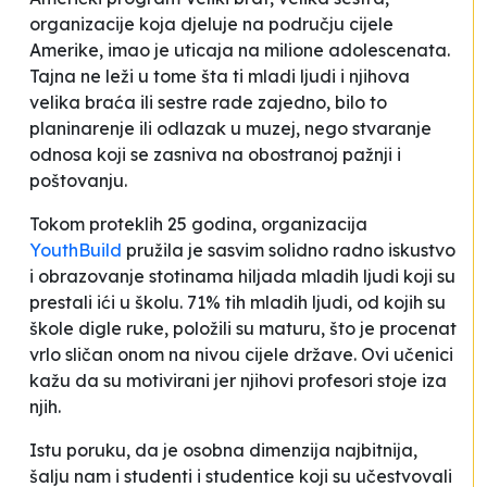
organizacije koja djeluje na području cijele
Amerike, imao je uticaja na milione adolescenata.
Tajna ne leži u tome šta ti mladi ljudi i njihova
velika braća ili sestre rade zajedno, bilo to
planinarenje ili odlazak u muzej, nego stvaranje
odnosa koji se zasniva na obostranoj pažnji i
poštovanju.
Tokom proteklih 25 godina, organizacija
YouthBuild
pružila je sasvim solidno radno iskustvo
i obrazovanje stotinama hiljada mladih ljudi koji su
prestali ići u školu. 71% tih mladih ljudi, od kojih su
škole digle ruke, položili su maturu, što je procenat
vrlo sličan onom na nivou cijele države. Ovi učenici
kažu da su motivirani jer njihovi profesori stoje iza
njih.
Istu poruku, da je osobna dimenzija najbitnija,
šalju nam i studenti i studentice koji su učestvovali