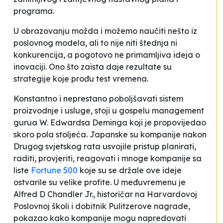
programa.
U obrazovanju možda i možemo naučiti nešto iz
poslovnog modela, ali to nije niti štednja ni
konkurencija, a pogotovo ne primamljiva ideja o
inovaciji. Ono što zaista daje rezultate su
strategije koje prođu test vremena.
Konstantno i neprestano poboljšavati sistem
proizvodnje i usluge
, stoji u gospelu
management
gurua W. Edwardsa Deminga koji je propovijedao
skoro pola stoljeća. Japanske su kompanije nakon
Drugog svjetskog rata usvojile pristup
planirati,
raditi, provjeriti, reagovati
i mnoge kompanije sa
liste
Fortune 500
koje su se držale ove ideje
ostvarile su velike profite. U međuvremenu je
Alfred D Chandler Jr., historičar na Harvardovoj
Poslovnoj školi i dobitnik Pulitzerove nagrade,
pokazao kako kompanije mogu napredovati