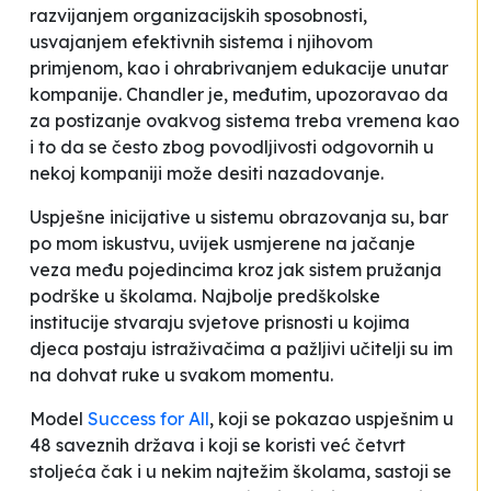
razvijanjem
organizacijskih sposobnosti
,
usvajanjem efektivnih sistema i njihovom
primjenom, kao i ohrabrivanjem edukacije unutar
kompanije. Chandler je, međutim, upozoravao da
za postizanje ovakvog sistema treba vremena kao
i to da se često zbog povodljivosti odgovornih u
nekoj kompaniji može desiti nazadovanje.
Uspješne inicijative u sistemu obrazovanja su, bar
po mom iskustvu, uvijek usmjerene na jačanje
veza među pojedincima kroz jak sistem pružanja
podrške u školama. Najbolje predškolske
institucije stvaraju svjetove prisnosti u kojima
djeca postaju istraživačima a pažljivi učitelji su im
na dohvat ruke u svakom momentu.
Model
Success for All
, koji se pokazao uspješnim u
48 saveznih država i koji se koristi već četvrt
stoljeća čak i u nekim najtežim školama, sastoji se