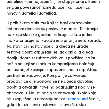
učiteljice – jer najuspješniji pristup je onaj u kojem
se gaji povezanost između učenika i učenica i
njihovih učitelja i učiteljica.
U političkom diskursu koji se bavi obrazovnim
sistemom dominiraju poslovne mantre. Testiranja
na kraju školske godine tretiraju se kao jedini
indikator uspjeha, kao da je u pitanju neto zarada.
Nastavnici i nastavnice čija djeca ne urade
testove dobro otpuštaju se, dok oni čija djeca
dobiju dobre rezultate dobivaju povišice, na isti
način na koji se u nekim kompanijama isplaćuju
bonusi najefikasnijim zaposlenicima, a otpuštaju
oni koji ne zadovolje. Kompanije zatvaraju
prodavnice čije poslovanje ne donosi dovoljno
dobiti a otvaraju nove na područjima koja više
obećavaju. Na isti način se zatvaraju škole koje
nisu uspješne, a otvaraju se tzv.
turnaround
škole,
gdje dolaze novi nastavnici i nova školska