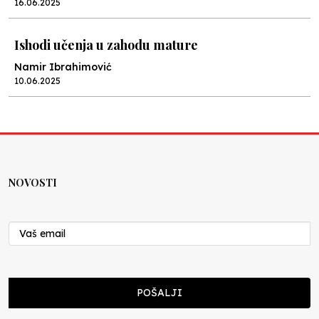
16.06.2025
Ishodi učenja u zahodu mature
Namir Ibrahimović
10.06.2025
Kraj školske godine, fotofiniš
Anes Osmić
04.06.2025
NOVOSTI
Reformar’s Coming
Nenad Veličković
29.10.2024
Cuke i djeca
POŠALJI
Školegijum redakcija
06.12.2023