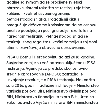
godine sa svrhom da se procijene svjetski
obrazovni sistemi tako što se testiraju vještine,
količina i kvalitet usvojenog znanja
petnaestogodišnjaka. Trogodišnji ciklus
omogućuje državama korisnicama da na osnovu
analize poboljšaju i postignu bolje rezultate na
narednom testiranju. Petnaestogodišnjaci se
testiraju zbog toga što u većini zemalja u toj dobi
učenici završavaju obavezno obrazovanje.
PISA u Bosnu i Hercegovinu dolazi 2018. godine.
Susjedne zemlje su već odavno uključene u PISA
testiranja. Agencija za predškolsko, osnovno i
srednje obrazovanje (APOSO) zatražila je
usvajanje rezolucije o PISA testiranju. Nakon što
su u 2016. godini nadležne institucije – Ministarstvo
vanjskih poslova BiH, Ministarstvo civilnih poslova
BiH, Ministarstvo financija i trezora BiH, Ured za
zakonodavstvo Vijeća ministara BiH i ministarstva