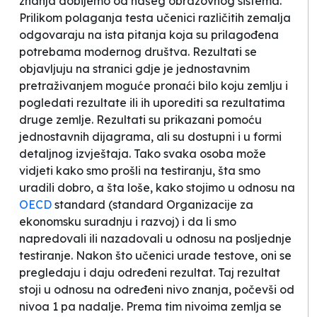
znanja dobijemo od našeg obrazovnog sistema.
Prilikom polaganja testa učenici različitih zemalja
odgovaraju na ista pitanja koja su prilagođena
potrebama modernog društva. Rezultati se
objavljuju na stranici gdje je jednostavnim
pretraživanjem moguće pronaći bilo koju zemlju i
pogledati rezultate ili ih uporediti sa rezultatima
druge zemlje. Rezultati su prikazani pomoću
jednostavnih dijagrama, ali su dostupni i u formi
detaljnog izvještaja. Tako svaka osoba može
vidjeti kako smo prošli na testiranju, šta smo
uradili dobro, a šta loše, kako stojimo u odnosu na
OECD
standard (standard Organizacije za
ekonomsku suradnju i razvoj) i da li smo
napredovali ili nazadovali u odnosu na posljednje
testiranje. Nakon što učenici urade testove, oni se
pregledaju i daju određeni rezultat. Taj rezultat
stoji u odnosu na određeni nivo znanja, počevši od
nivoa 1 pa nadalje. Prema tim nivoima zemlja se