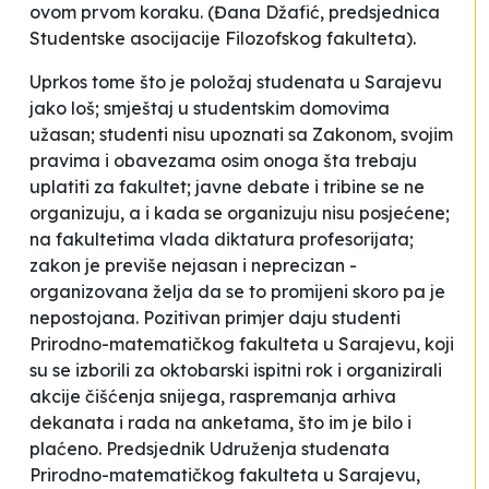
ovom prvom koraku.
(Đana Džafić, predsjednica
Studentske asocijacije Filozofskog fakulteta).
Uprkos tome što je položaj studenata u Sarajevu
jako loš; smještaj u studentskim domovima
užasan; studenti nisu upoznati sa Zakonom, svojim
pravima i obavezama osim onoga šta trebaju
uplatiti za fakultet; javne debate i tribine se ne
organizuju, a i kada se organizuju nisu posjećene;
na fakultetima vlada diktatura profesorijata;
zakon je previše nejasan i neprecizan -
organizovana želja da se to promijeni skoro pa je
nepostojana. Pozitivan primjer daju studenti
Prirodno-matematičkog fakulteta u Sarajevu, koji
su se izborili za oktobarski ispitni rok i organizirali
akcije čišćenja snijega, raspremanja arhiva
dekanata i rada na anketama, što im je bilo i
plaćeno. Predsjednik Udruženja studenata
Prirodno-matematičkog fakulteta u Sarajevu,