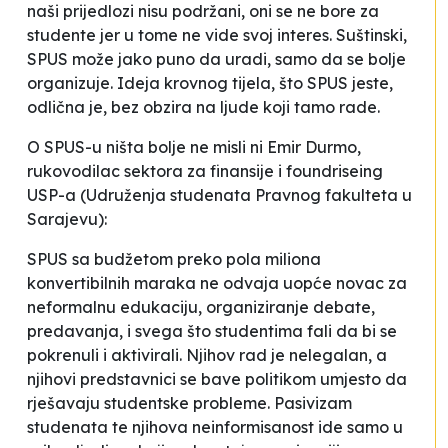
naši prijedlozi nisu podržani, oni se ne bore za
studente jer u tome ne vide svoj interes. Suštinski,
SPUS može jako puno da uradi, samo da se bolje
organizuje. Ideja krovnog tijela, što SPUS jeste,
odlična je, bez obzira na ljude koji tamo rade.
O SPUS-u ništa bolje ne misli ni Emir Durmo,
rukovodilac sektora za finansije i foundriseing
USP-a (Udruženja studenata Pravnog fakulteta u
Sarajevu):
SPUS sa budžetom preko pola miliona
konvertibilnih maraka ne odvaja uopće novac za
neformalnu edukaciju, organiziranje debate,
predavanja, i svega što studentima fali da bi se
pokrenuli i aktivirali. Njihov rad je nelegalan, a
njihovi predstavnici se bave politikom umjesto da
rješavaju studentske probleme. Pasivizam
studenata te njihova neinformisanost ide samo u