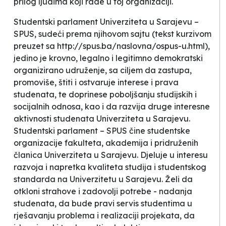
prilog ljudima koji rade u toj organizaciji.
Studentski parlament Univerziteta u Sarajevu –
SPUS, sudeći prema njihovom sajtu (tekst kurzivom
preuzet sa http://spus.ba/naslovna/ospus-u.html)
,
jedino je krovno, legalno i legitimno demokratski
organizirano udruženje, sa ciljem da zastupa,
promoviše, štiti i ostvaruje interese i prava
studenata, te doprinese poboljšanju studijskih i
socijalnih odnosa, kao i da razvija druge interesne
aktivnosti studenata Univerziteta u Sarajevu.
Studentski parlament – SPUS čine studentske
organizacije fakulteta, akademija i pridruženih
članica Univerziteta u Sarajevu. Djeluje u interesu
razvoja i napretka kvaliteta studija i studentskog
standarda na Univerzitetu u Sarajevu. Želi da
otkloni strahove i zadovolji potrebe - nadanja
studenata, da bude pravi servis studentima u
rješavanju problema i realizaciji projekata, da