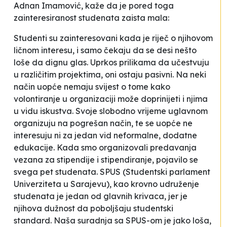
Adnan Imamović, kaže da je pored toga
zainteresiranost studenata zaista mala:
Studenti su zainteresovani kada je riječ o njihovom
ličnom interesu, i samo čekaju da se desi nešto
loše da dignu glas. Uprkos prilikama da učestvuju
u različitim projektima, oni ostaju pasivni. Na neki
način uopće nemaju svijest o tome kako
volontiranje u organizaciji može doprinijeti i njima
u vidu iskustva. Svoje slobodno vrijeme uglavnom
organizuju na pogrešan način, te se uopće ne
interesuju ni za jedan vid neformalne, dodatne
edukacije. Kada smo organizovali predavanja
vezana za stipendije i stipendiranje, pojavilo se
svega pet studenata. SPUS (Studentski parlament
Univerziteta u Sarajevu), kao krovno udruženje
studenata je jedan od glavnih krivaca, jer je
njihova dužnost da poboljšaju studentski
standard. Naša suradnja sa SPUS-om je jako loša,