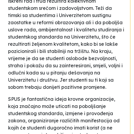
iskreni rad i trud rezultira kolektivnom
studentskom srećom i zadovoljstvom. Teži da
timski sa studentima i Univerzitetom sustignu
zaostatke u reformi obrazovanja ali i da poboljša
uslove rada, ambijentalnost i kvalitetu studiranja i
studentskog standarda na Univerzitetu, što će
rezultirati željenom kvalitetom, kako bi se lakše
pozicionirali i bili stabilniji na tržištu. Na kraju,
vrijeme je da se studenti oslobode bezvoljnosti,
straha i pokažu da su zainteresirani, smjeli, voljni i
odlučni kada su u pitanju dešavanja na
Univerzitetu i društvu. Jer studenti su ti koji sa
sobom trebaju donijeti pozitivne promjene.
SPUS je fantastična ideja krovne organizacije,
koja značajno može uticati na poboljšanje
studentskog standarda, izmjene i provođenja
zakona, organiziranje različitih manifestacija od
kojih će studenti dugoročno imati korist (a ne