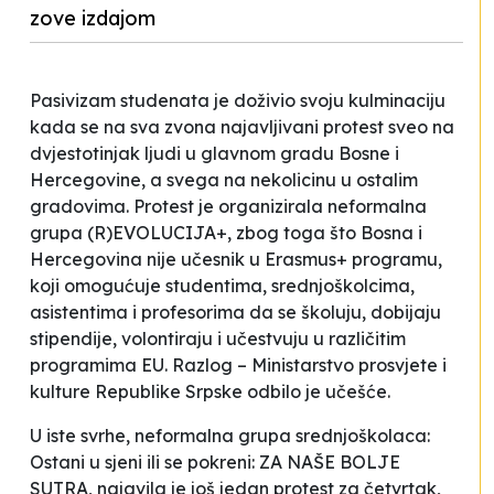
zove izdajom
Pasivizam studenata je doživio svoju kulminaciju
kada se na sva zvona najavljivani protest sveo na
dvjestotinjak ljudi u glavnom gradu Bosne i
Hercegovine, a svega na nekolicinu u ostalim
gradovima. Protest je organizirala neformalna
grupa
(R)EVOLUCIJA+
, zbog toga što Bosna i
Hercegovina nije učesnik u Erasmus+ programu,
koji omogućuje studentima, srednjoškolcima,
asistentima i profesorima da se školuju, dobijaju
stipendije, volontiraju i učestvuju u različitim
programima EU. Razlog – Ministarstvo prosvjete i
kulture Republike Srpske odbilo je učešće.
U iste svrhe, neformalna grupa srednjoškolaca:
Ostani u sjeni ili se pokreni: ZA NAŠE BOLJE
SUTRA
, najavila je još jedan protest za četvrtak,