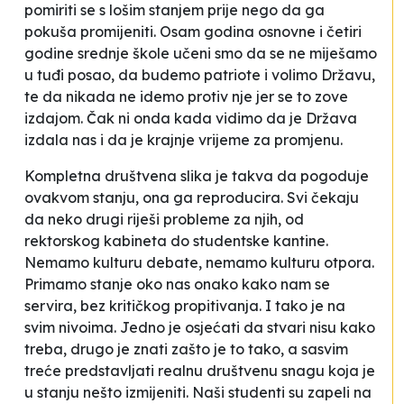
pomiriti se s lošim stanjem prije nego da ga
pokuša promijeniti. Osam godina osnovne i četiri
godine srednje škole učeni smo da se ne miješamo
u tuđi posao, da budemo patriote i volimo Državu,
te da nikada ne idemo protiv nje jer se to zove
izdajom. Čak ni onda kada vidimo da je Država
izdala nas i da je krajnje vrijeme za promjenu.
Kompletna društvena slika je takva da pogoduje
ovakvom stanju, ona ga reproducira. Svi čekaju
da neko drugi riješi probleme za njih, od
rektorskog kabineta do studentske kantine.
Nemamo kulturu debate, nemamo kulturu otpora.
Primamo stanje oko nas onako kako nam se
servira, bez kritičkog propitivanja. I tako je na
svim nivoima. Jedno je osjećati da stvari nisu kako
treba, drugo je znati zašto je to tako, a sasvim
treće predstavljati realnu društvenu snagu koja je
u stanju nešto izmijeniti. Naši studenti su zapeli na