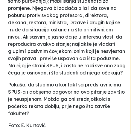
samo putovanja); mobilisanja studenata za
promjene. Njegova bi zadaća bila i da zove na
pobunu protiv svakog profesora, direktora,
dekana, rektora, ministra, Države i drugih koji se
trude da situacija ostane na što primitivnijem
nivou. Ali sasvim je jasno da je u interesu vlasti da
reproducira ovakvo stanje; najlakše je vladati
glupim i pasivnim čovjekom: onim koji je nesvjestan
svojih prava i previše uspavan da išta poduzme.
Na čijoj je strani SPUS, i zašto ne radi sve ono zbog
čega je osnovan, i što studenti od njega očekuju?
Pokušaj da stupimo u kontakt sa predstavnicima
SPUS-a i dobijemo odgovor na ovo pitanje završio
je neuspjehom. Možda ga oni srednjoškolci s
početka teksta dobiju, prije nego što završe
fakultet?
Foto: E. Kurtović