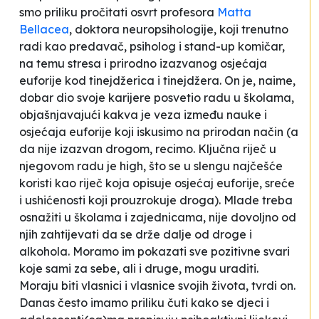
smo priliku pročitati osvrt profesora
Matta
Bellacea
, doktora neuropsihologije, koji trenutno
radi kao predavač, psiholog i stand-up komičar,
na temu stresa i prirodno izazvanog osjećaja
euforije kod tinejdžerica i tinejdžera. On je, naime,
dobar dio svoje karijere posvetio radu u školama,
objašnjavajući kakva je veza između nauke i
osjećaja euforije koji iskusimo na prirodan način (a
da nije izazvan drogom, recimo. Ključna riječ u
njegovom radu je
high,
što se u slengu najčešće
koristi kao riječ koja opisuje osjećaj euforije, sreće
i ushićenosti koji prouzrokuje droga).
Mlade treba
osnažiti u školama i zajednicama, nije dovoljno od
njih zahtijevati da se drže dalje od droge i
alkohola. Moramo im pokazati sve pozitivne svari
koje sami za sebe, ali i druge, mogu uraditi.
Moraju biti vlasnici i vlasnice svojih života
, tvrdi on.
Danas često imamo priliku čuti kako se djeci i