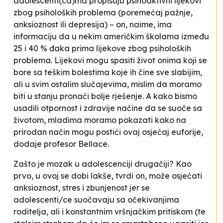
adolescenti(ca)ma propisuju psihoaktivni lijekovi
zbog psiholoških problema (poremećaj pažnje,
anksioznost ili depresija) – on, naime, ima
informaciju da u nekim američkim školama između
25 i 40 % đaka prima lijekove zbog psiholoških
problema.
Lijekovi mogu spasiti život onima koji se
bore sa teškim bolestima koje ih čine sve slabijim,
ali u svim ostalim slučajevima, mislim da moramo
biti u stanju pronaći bolje rješenje
.
A kako bismo
usadili otpornost i zdravije načine da se suoče sa
životom, mladima moramo pokazati kako na
prirodan način mogu postići ovaj osjećaj euforije
,
dodaje profesor Bellace.
Zašto je mozak u adolescenciji drugačiji? Kao
prvo, u ovoj se dobi lakše, tvrdi on, može osjećati
anksioznost, stres i zbunjenost jer se
adolescenti/ce suočavaju sa očekivanjima
roditelja, ali i konstantnim vršnjačkim pritiskom (
te