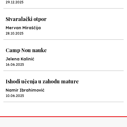
29.12.2025
Stvaralački otpor
Mervan Miraščija
28.10.2025
Camp Nou nauke
Jelena Kalinić
16.06.2025
Ishodi učenja u zahodu mature
Namir Ibrahimović
10.06.2025
Kraj školske godine, fotofiniš
Anes Osmić
04.06.2025