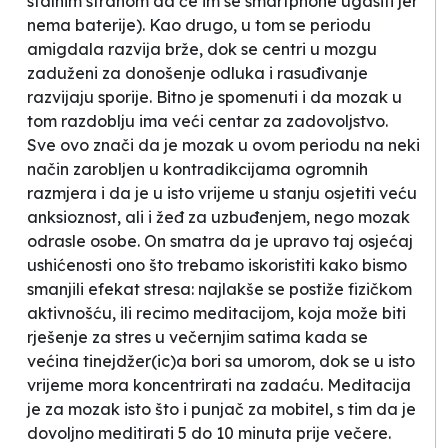
stalnim strahom da će im se smartphone ugasiti jer
nema baterij
e). Kao drugo, u tom se periodu
amigdala razvija brže, dok se centri u mozgu
zaduženi za donošenje odluka i rasuđivanje
razvijaju sporije. Bitno je spomenuti i da mozak u
tom razdoblju ima veći centar za zadovoljstvo.
Sve ovo znači da je mozak u ovom periodu na neki
način zarobljen u kontradikcijama ogromnih
razmjera i da je u isto vrijeme u stanju osjetiti veću
anksioznost, ali i žeđ za uzbuđenjem, nego mozak
odrasle osobe. On smatra da je upravo taj osjećaj
ushićenosti ono što trebamo iskoristiti kako bismo
smanjili efekat stresa: najlakše se postiže fizičkom
aktivnošću, ili recimo meditacijom, koja može biti
rješenje za stres u večernjim satima kada se
većina tinejdžer(ic)a bori sa umorom, dok se u isto
vrijeme mora koncentrirati na zadaću.
Meditacija
je za mozak isto što i punjač za mobitel, s tim da je
dovoljno meditirati 5 do 10 minuta prije večere.