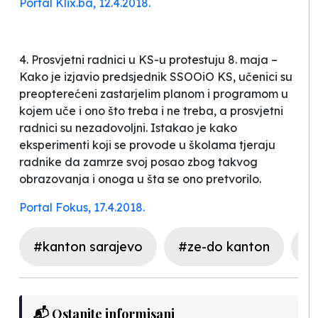
Portal Klix.ba, 12.4.2018.
4. Prosvjetni radnici u KS-u protestuju 8. maja –
Kako je izjavio predsjednik SSOOiO KS, učenici su
preopterećeni zastarjelim planom i programom u
kojem uče i ono što treba i ne treba, a prosvjetni
radnici su nezadovoljni. Istakao je kako
eksperimenti koji se provode u školama tjeraju
radnike da zamrze svoj posao zbog takvog
obrazovanja i onoga u šta se ono pretvorilo.
Portal Fokus, 17.4.2018.
#kanton sarajevo
#ze-do kanton
#
📬 Ostanite informisani