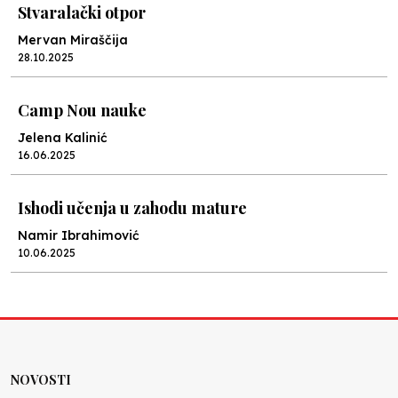
Stvaralački otpor
Mervan Miraščija
28.10.2025
Camp Nou nauke
Jelena Kalinić
16.06.2025
Ishodi učenja u zahodu mature
Namir Ibrahimović
10.06.2025
Kraj školske godine, fotofiniš
Anes Osmić
04.06.2025
NOVOSTI