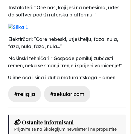
Instalateri: "Oče naš, koji jesi na nebesima, udesi
da softver podrži rutersku platformu!"
Elektirčari: "Care nebeski, utješitelju, faza, nula,
faza, nula, faza, nula..."
Mašinski tehničari: "Gospode pomiluj zubčasti
remen, neka se smanji trenje i spriječi varničenje!"
U ime oca i sina i duha maturantskoga – amen!
#religija
#sekularizam
📬 Ostanite informisani
Prijavite se na Školegijum newsletter i ne propustite