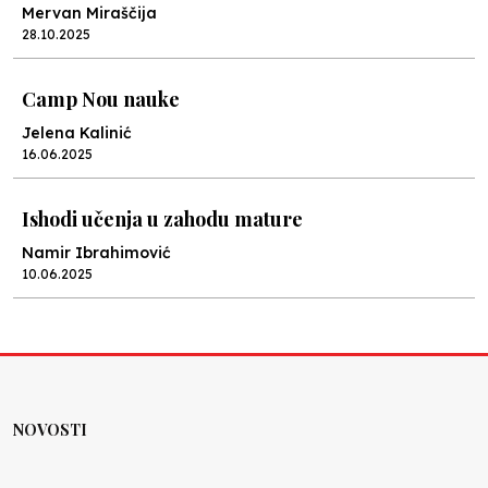
Mervan Miraščija
28.10.2025
Camp Nou nauke
Jelena Kalinić
16.06.2025
Ishodi učenja u zahodu mature
Namir Ibrahimović
10.06.2025
Kraj školske godine, fotofiniš
Anes Osmić
04.06.2025
NOVOSTI
Reformar’s Coming