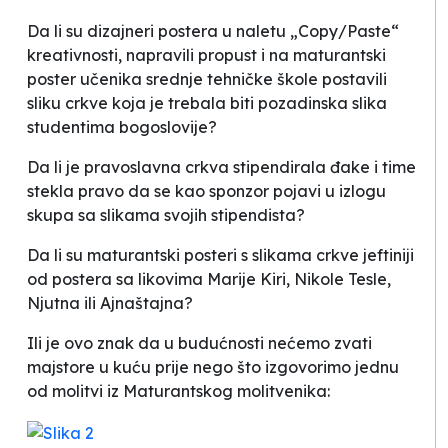
Da li su dizajneri postera u naletu „Copy/Paste“
kreativnosti, napravili propust i na maturantski
poster učenika srednje tehničke škole postavili
sliku crkve koja je trebala biti pozadinska slika
studentima bogoslovije?
Da li je pravoslavna crkva stipendirala đake i time
stekla pravo da se kao sponzor pojavi u izlogu
skupa sa slikama svojih stipendista?
Da li su maturantski posteri s slikama crkve jeftiniji
od postera sa likovima Marije Kiri, Nikole Tesle,
Njutna ili Ajnaštajna?
Ili je ovo znak da u budućnosti nećemo zvati
majstore u kuću prije nego što izgovorimo jednu
od molitvi iz Maturantskog molitvenika: