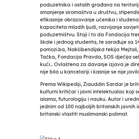
poduzetnika i ostalih građana na teritori
smanjenje siromaštva u društvu, stipendir
efikasnije obrazovanje učenika i studena
kapaciteta mladih ljudi, razvijanje savje
poduzetništvu.
Stoji i to da Fondacija
tre
škole i jednog studenta
, te sarađuje sa 
pomozi.ba, Nakšibendijska tekija Mejtaš,
Tačka, Fondacija Pravda, SOS dječija se
kući... Ovlaštena za davanje izjava je dir
nije bila u kancelariji i kasnije se nije javil
Prema Wikipediji, Ziauddin Sardar je
bri
kulturni kritičar i javni intelektualac koj
islama, futurologiju i nauku. Autor i ure
jednim od 100 najboljih britanskih javnih
britanski vlastiti muslimanski polimat.