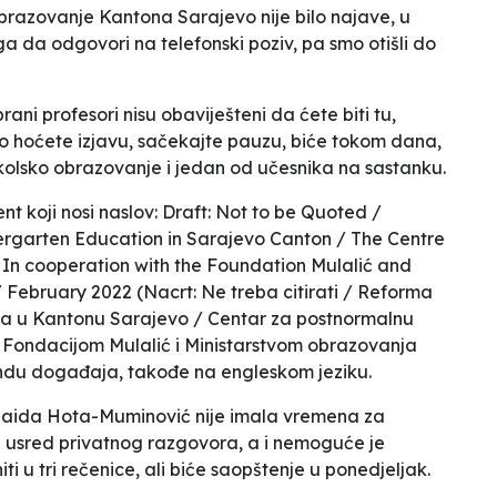
 obrazovanje Kantona Sarajevo nije bilo najave, u
oga da odgovori na telefonski poziv, pa smo otišli do
brani profesori nisu obaviješteni da ćete biti tu,
Ako hoćete izjavu, sačekajte pauzu, biće tokom
dana,
kolsko obrazovanje i jedan od učesnika na sastanku.
t koji nosi naslov:
Draft: Not to be Quoted /
rgarten Education in Sarajevo Canton / The Centre
/ In cooperation with the Foundation Mulalić and
/ February 2022
(Nacrt: Ne treba citirati / Reforma
ja u Kantonu Sarajevo / Centar za postnormalnu
i s Fondacijom Mulalić i Ministarstvom obrazovanja
ndu događaja, takođe na engleskom jeziku.
Naida Hota-Muminović nije imala vremena za
e
usred privatnog razgovora, a i nemoguće je
i u tri rečenice
, ali
biće saopštenje u ponedjeljak.