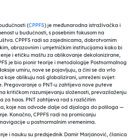
 budućnosti (
CPPFS
)
je
međunarodna istraživačka i
menost u budućnosti, s posebnim fokusom na
uštva. CPPFS radi sa zajednicama, dobrotvornim
kim, obrazovnim i umjetničkim institucijama kako bi
čenje i etičku maštu za oblikovanje dekolonizirane,
PFS je bio pionir teorije i metodologije Postnormalnog
sije umiru, nove se pojavljuju, a čini se da vrlo
a koje oblikuju naš globalizirani, umreženi svijet:
je. Pregovaranje o PNT-u zahtijeva nove puteve
 kritičkom razumijevanju složenosti, prevazilaženju
la za haos. PNT zahtijeva rad s različitim
ma, koje nas odvode dalje od dijaloga do poliloga —
anje. Konačno, CPPFS radi na promicanju
a navigacije u postnormalnim vremenima.
nje i nauku su predsjednik Damir Marjanović, članica