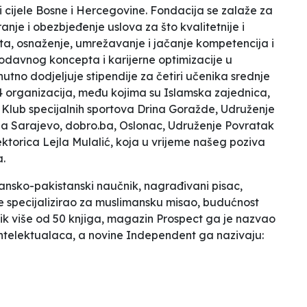
ji cijele Bosne i Hercegovine. Fondacija se zalaže za
anje i obezbjeđenje uslova za što kvalitetnije i
ta, osnaženje, umrežavanje i jačanje kompetencija i
todavnog koncepta i karijerne optimizacije u
nutno dodjeljuje stipendije za četiri učenika srednje
14 organizacija, među kojima su Islamska zajednica,
 Klub specijalnih sportova
Drina
Goražde, Udruženje
la Sarajevo, dobro.ba, Oslonac, Udruženje Povratak
ektorica Lejla Mulalić, koja u vrijeme našeg poziva
a.
tansko-pakistanski naučnik, nagrađivani pisac,
i se specijalizirao za muslimansku misao, budućnost
dnik više od 50 knjiga, magazin Prospect ga je nazvao
 intelektualaca, a novine Independent ga nazivaju: