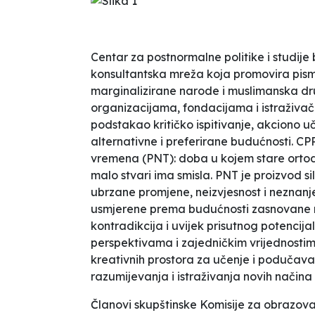
Centar za postnormalne politike i studije
konsultantska mreža koja promovira pis
marginalizirane narode i muslimanska dr
organizacijama, fondacijama i istraživač
podstakao kritičko ispitivanje, akciono u
alternativne i preferirane budućnosti. CP
vremena (PNT): doba u kojem stare ortodok
malo stvari ima smisla. PNT je proizvod sil
ubrzane promjene, neizvjesnost i neznan
usmjerene prema budućnosti zasnovane na
kontradikcija i uvijek prisutnog potencija
perspektivama i zajedničkim vrijednosti
kreativnih prostora za učenje i podučav
razumijevanja i istraživanja novih način
Članovi skupštinske Komisije za obrazova