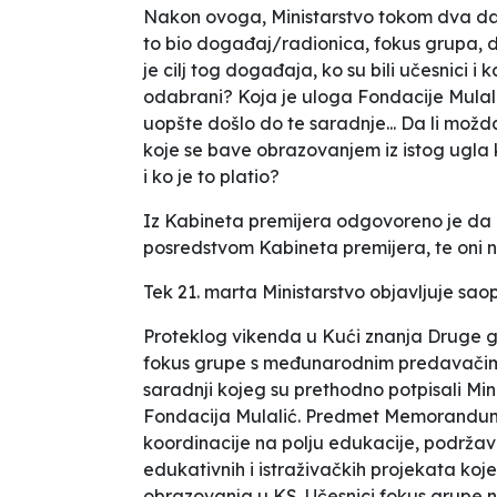
Nakon ovoga, Ministarstvo tokom dva da
to bio događaj/radionica, fokus grupa, 
je cilj tog događaja, ko su bili učesnici i
odabrani? Koja je uloga Fondacije Mulalić
uopšte došlo do te saradnje... Da li možda
koje se bave obrazovanjem iz istog ugla 
i ko je to platio?
Iz Kabineta premijera odgovoreno je
da
posredstvom Kabineta premijera
, te
oni 
Tek 21. marta Ministarstvo objavljuje sao
Proteklog vikenda u Kući znanja Druge gi
fokus grupe s međunarodnim predavačim
saradnji kojeg su prethodno potpisali Mi
Fondacija Mulalić. Predmet Memorandum
koordinacije na polju edukacije, podržava
edukativnih i istraživačkih projekata koje
obrazovanja u KS. Učesnici fokus grupe na