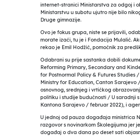
internet-stranici Ministarstva za odgoj i
Ministarstvu u subotu ujutro nije bilo nik
Druge gimnazije.
Ovo je fokus grupa, niste se prijavili, oda
morate izaći, tu je i Fondacija Mulalić. 
rekao je Emil Hodžić, pomoćnik za predš
Odabrani su prije sastanka dobili dokumen
Reforming Primary, Secondary and Kinde
for Postnormal Policy & Futures Studies 
Ministry for Education, Canton Sarajevo 
osnovnog, srednjeg i vrtićkog obrazovan
politiku i studije budućnosti / U saradnj
Kantona Sarajevo / februar 2022), i age
U jednoj od pauza događaja ministrica 
razgovor s novinarkom Školegijuma jer j
događaj o dva dana po deset sati objasnit