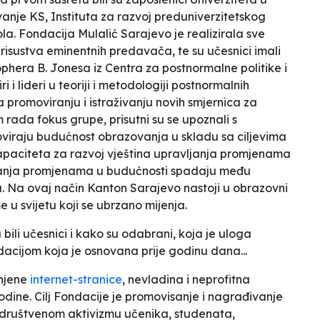
anje KS, Instituta za razvoj preduniverzitetskog
la. Fondacija Mulalić Sarajevo je realizirala sve
risustva eminentnih predavača, te su učesnici imali
ophera B. Jonesa iz Centra za postnormalne politike i
i i lideri u teoriji i metodologiji postnormalnih
a promoviranju i istraživanju novih smjernica za
 rada fokus grupe, prisutni su se upoznali s
viraju budućnost obrazovanja u skladu sa ciljevima
apaciteta za razvoj vještina upravljanja promjenama
ljanja promjenama u budućnosti spadaju među
 Na ovaj način Kanton Sarajevo nastoji u obrazovni
e u svijetu koji se ubrzano mijenja.
 bili učesnici i kako su odabrani, koja je uloga
dacijom koja je osnovana prije godinu dana...
 njene
internet-stranice
,
nevladina i neprofitna
dine. Cilj Fondacije je promovisanje i nagrađivanje
i društvenom aktivizmu učenika, studenata,