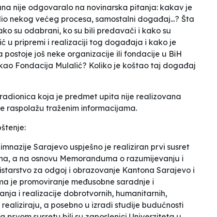
na nije odgovaralo na novinarska pitanja:
kakav je
dio nekog većeg procesa, samostalni događaj...? Šta
 kako su odabrani, ko su bili predavači i kako su
 u pripremi i realizaciji tog događaja i kako je
 postoje još neke organizacije ili fondacije u BiH
kao Fondacija Mulalić? Koliko je koštao taj događaj
radionica koja je predmet upita nije realizovana
ne raspolažu traženim informacijama.
pštenje:
mnazije Sarajevo uspješno je realiziran prvi susret
a, a na osnovu Memoranduma o razumijevanju i
nistarstvo za odgoj i obrazovanje Kantona Sarajevo i
a je promoviranje međusobne saradnje i
nja i realizacije dobrotvornih, humanitarnih,
 realiziraju, a posebno u izradi studije budućnosti
 prvom susretu bili su zaposlenici Univerziteta u