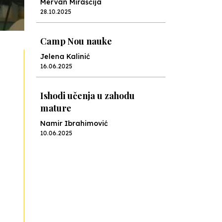
Mervan Miraščija
28.10.2025
Camp Nou nauke
Jelena Kalinić
16.06.2025
Ishodi učenja u zahodu
mature
Namir Ibrahimović
10.06.2025
Kraj školske godine, fotofiniš
Anes Osmić
04.06.2025
Reformar’s Coming