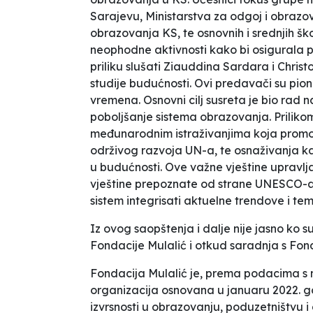
Sarajevu, Ministarstva za odgoj i obrazov
obrazovanja KS, te osnovnih i srednjih ško
neophodne aktivnosti kako bi osigurala p
priliku slušati Ziauddina Sardara i Christ
studije budućnosti. Ovi predavači su pionir
vremena. Osnovni cilj susreta je bio rad n
poboljšanje sistema obrazovanja. Prilikom
međunarodnim istraživanjima koja promo
održivog razvoja UN-a, te osnaživanja k
u budućnosti. Ove važne vještine uprav
vještine prepoznate od strane UNESCO-a.
sistem integrisati aktuelne trendove i tem
Iz ovog saopštenja i dalje nije jasno ko su
Fondacije Mulalić i otkud saradnja s Fon
Fondacija Mulalić je, prema podacima s
organizacija osnovana u januaru 2022. go
izvrsnosti u obrazovanju, poduzetništvu 