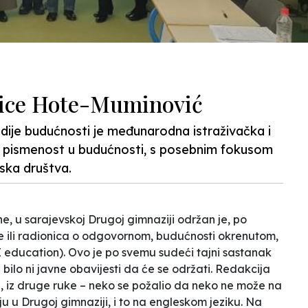
trice Hote-Muminović
udije budućnosti je međunarodna istraživačka i
 pismenost u budućnosti, s posebnim fokusom
ska društva.
ne, u sarajevskoj Drugoj gimnaziji održan je, po
e
ili radionica o
odgovornom, budućnosti okrenutom,
education). Ovo je po svemu sudeći
tajni
sastanak
je bilo ni javne obavijesti da će se održati. Redakcija
, iz druge ruke – neko se požalio da neko ne može na
u u Drugoj gimnaziji, i to na engleskom jeziku. Na