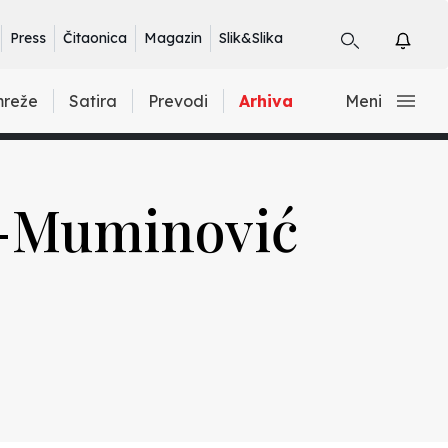
Press
Čitaonica
Magazin
Slik&Slika
mreže
Satira
Prevodi
Arhiva
Meni
te-Muminović