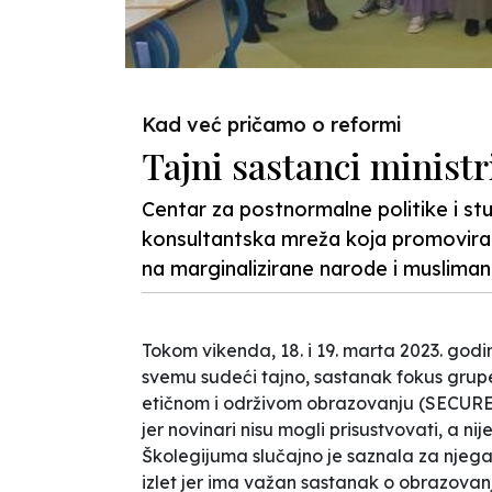
Kad već pričamo o reformi
Tajni sastanci minis
Centar za postnormalne politike i st
konsultantska mreža koja promovira
na marginalizirane narode i musliman
Tokom vikenda, 18. i 19. marta 2023. godi
svemu sudeći tajno, sastanak
fokus grup
etičnom i održivom obrazovanju
(SECURE 
jer novinari nisu mogli prisustvovati, a ni
Školegijuma slučajno je saznala za njega
izlet jer ima važan sastanak o obrazovanj