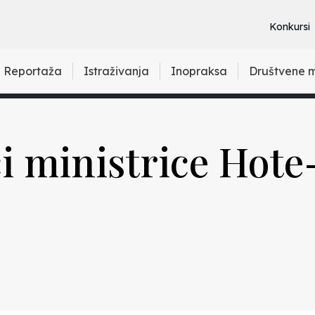
Konkursi
Reportaža
Istraživanja
Inopraksa
Društvene 
ci ministrice Ho