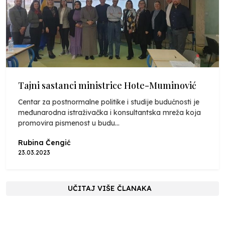
Tajni sastanci ministrice Hote-Muminović
Centar za postnormalne politike i studije budućnosti je
međunarodna istraživačka i konsultantska mreža koja
promovira pismenost u budu...
Rubina Čengić
23.03.2023
UČITAJ VIŠE ČLANAKA