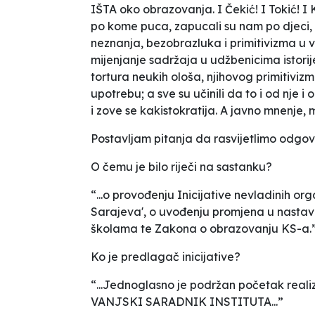
IŠTA oko obrazovanja. I Čekić! I Tokić! I
po kome puca, zapucali su nam po djeci,
neznanja, bezobrazluka i primitivizma u vla
mijenjanje sadržaja u udžbenicima istorije,
tortura neukih ološa, njihovog primitiviz
upotrebu; a sve su učinili da to i od nje 
i zove se kakistokratija. A javno mnenje, m
Postavljam pitanja da rasvijetlimo odgov
O čemu je bilo riječi na sastanku?
“...o provođenju Inicijative nevladinih or
Sarajeva', o uvođenju promjena u nastav
školama te Zakona o obrazovanju KS-a.
Ko je predlagač inicijative?
“...Jednoglasno je podržan početak realiza
VANJSKI SARADNIK INSTITUTA...”