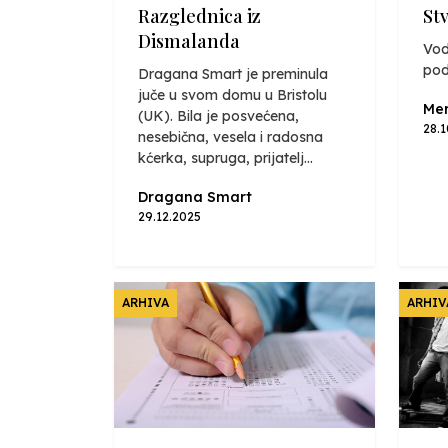
Razglednica iz
St
Dismalanda
Vod
pod
Dragana Smart je preminula
juče u svom domu u Bristolu
Mer
(UK). Bila je posvećena,
28.
nesebična, vesela i radosna
kćerka, supruga, prijatelj...
Dragana Smart
29.12.2025
ARHIVA
ARHIV