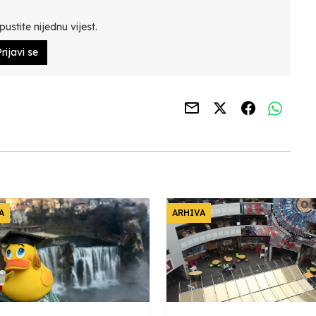
ustite nijednu vijest.
rijavi se
A
ARHIVA