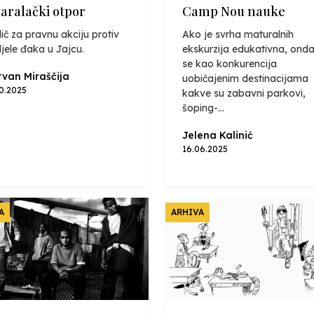
varalački otpor
Camp Nou nauke
ič za pravnu akciju protiv
Ako je svrha maturalnih
jele đaka u Jajcu.
ekskurzija edukativna, onda
se kao konkurencija
van Miraščija
uobičajenim destinacijama
10.2025
kakve su zabavni parkovi,
šoping-...
Jelena Kalinić
16.06.2025
A
ARHIVA