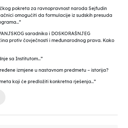
njačkog pokreta za ravnopravnost naroda Sejfudin
onačnici omogućiti da formulacije iz sudskih presuda
ograma...”
iva VANJSKOG saradnika i DOSKORAŠNJEG
ločina protiv čovječnosti i međunarodnog prava. Kako
nje sa Institutom...”
dređene izmjene u nastavnom predmetu – istorija?
eta koji će predložiti konkretna rješenja...”