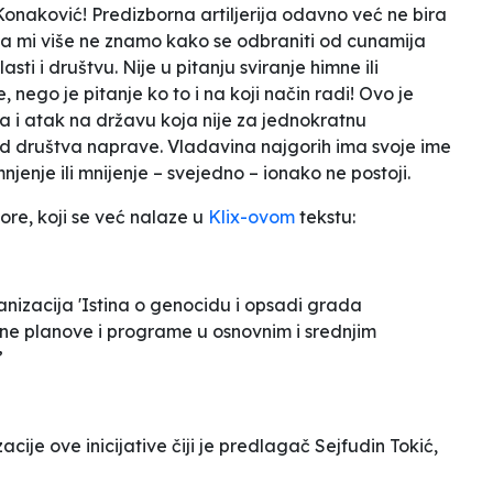
 Konaković! Predizborna artiljerija odavno već ne bira
 a mi više ne znamo kako se odbraniti od cunamija
sti i društvu. Nije u pitanju sviranje himne ili
 nego je pitanje ko to i na koji način radi! Ovo je
ma i atak na državu koja nije za jednokratnu
i od društva naprave. Vladavina najgorih ima svoje ime
njenje ili mnijenje – svejedno – ionako ne postoji.
ore, koji se već nalaze u
Klix-ovom
tekstu:
ganizacija 'Istina o genocidu i opsadi grada
ne planove i programe u osnovnim i srednjim
”
cije ove inicijative čiji je predlagač Sejfudin Tokić,