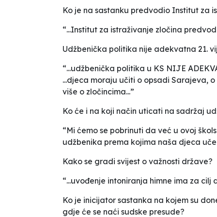
Ko je na sastanku predvodio Institut za i
“...Institut za istraživanje zločina pre
Udžbenička politika nije adekvatna 21. v
“...udžbenička politika u KS NIJE AD
...djeca moraju učiti o opsadi Sarajeva,
više o zločincima...”
Ko će i na koji način uticati na sadržaj 
“Mi ćemo se pobrinuti da već u ovoj šk
udžbenika prema kojima naša djeca uče
Kako se gradi svijest o važnosti države?
“...uvođenje intoniranja himne ima za cilj
Ko je inicijator sastanka na kojem su d
gdje će se naći sudske presude?