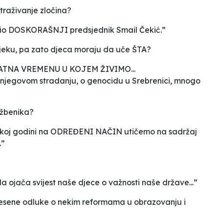
straživanje zločina?
dvodio DOSKORAŠNJI predsjednik Smail Čekić.”
ijeku, pa zato djeca moraju da uče ŠTA?
EKVATNA VREMENU U KOJEM ŽIVIMO...
 o njegovom stradanju, o genocidu u Srebrenici, mnogo
udžbenika?
olskoj godini na ODREĐENI NAČIN utičemo na sadržaj
.”
 da ojača svijest naše djece o važnosti naše države...”
onesene odluke o nekim reformama u obrazovanju i