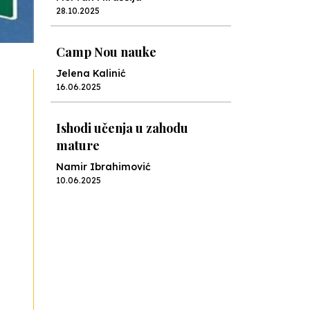
28.10.2025
Camp Nou nauke
Jelena Kalinić
16.06.2025
Ishodi učenja u zahodu
mature
Namir Ibrahimović
10.06.2025
Kraj školske godine, fotofiniš
Anes Osmić
04.06.2025
Reformar’s Coming