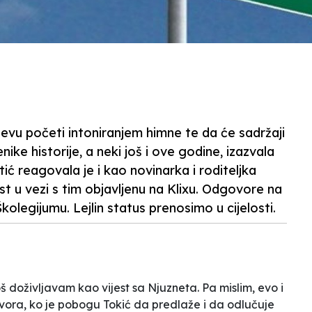
evu početi intoniranjem himne te da će sadržaji
nike historije, a neki još i ove godine, izazvala
ić reagovala je i kao novinarka i roditeljka
t u vezi s tim objavljenu na Klixu. Odgovore na
kolegijumu. Lejlin status prenosimo u cijelosti.
š doživljavam kao vijest sa Njuzneta. Pa mislim, evo i
ora, ko je pobogu Tokić da predlaže i da odlučuje