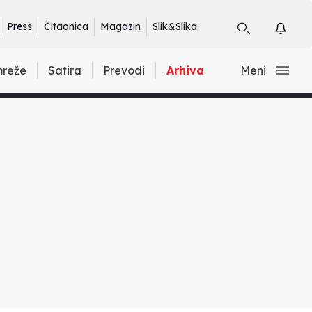
Press
Čitaonica
Magazin
Slik&Slika
mreže
Satira
Prevodi
Arhiva
Meni