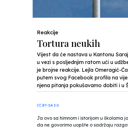
Reakcije
Tortura neukih
Vijest da će nastava u Kantonu Saraj
u vezi s posljednjim ratom ući u udžbe
je brojne reakcije. Lejla Omeragić-Ćat
putem svog Facebook profila na vijes
njena pitanja pokušavamo dobiti i u Š
CC BY-SA 3.0
Ja ovo sa himnom i istorijom u školama jo
da ne govorimo uopšte o sadržaju razgov