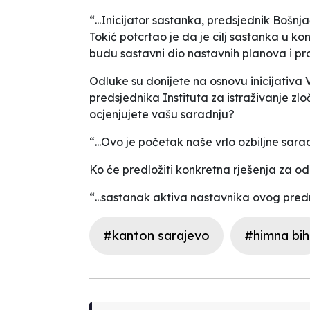
“...Inicijator sastanka, predsjednik Boš
Tokić potcrtao je da je cilj sastanka u k
budu sastavni dio nastavnih planova i pr
Odluke su donijete na osnovu inicijat
predsjednika Instituta za istraživanje z
ocjenjujete vašu saradnju?
“...Ovo je početak naše vrlo ozbiljne sarad
Ko će predložiti konkretna rješenja za o
“...sastanak aktiva nastavnika ovog predm
#kanton sarajevo
#himna bih