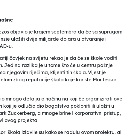
mašne
ezos objavio je krajem septembra da će sa suprugom
ie uložiti dvije milijarde dolara u otvaranje i
SAD-u.
tiji čovjek na svijetu rekao je da će se škole voditi
. Jedina razlika je u tome što će u centru pažnje
rema njegovim riječima,
klijenti
tih škola. Vijest je
jelom zbog reputacije škola koje koriste Montessori
io mnogo detalja o načinu na koji će organizirati ove
en koji je odlučio dio bogatstva
pokloniti
ili uložiti u
 Mark Zuckerberg, a mnoge brine i korporativni pristup,
avi ovog projekta.
ri škola izjavile su kako se raduju ovom projektu, ali