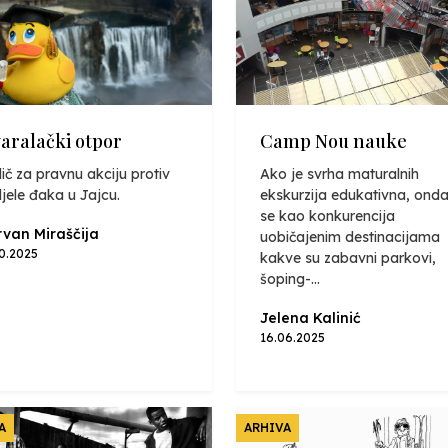
varalački otpor
Camp Nou nauke
ič za pravnu akciju protiv
Ako je svrha maturalnih
jele đaka u Jajcu.
ekskurzija edukativna, onda
se kao konkurencija
van Miraščija
uobičajenim destinacijama
10.2025
kakve su zabavni parkovi,
šoping-...
Jelena Kalinić
16.06.2025
A
ARHIVA