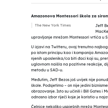
Amazonova Montessori škola za siro
The New York Times
Jeff B
MacKenz
upravljanje mrežom Montessori vrtića u 
U izjavi na Twitteru, ovaj trenutno najboga
po istom principu kao i kompanija Amazon
njenih uposlenika/ca biti đaci koji su, p
uglavnom naišla na pozitivne reakcije, di
metodu u SAD-u.
Međutim, Jeff Bezos još uvijek nije ponud
škole. Podsjetimo – on nije jedini biznism
obrazovanje. Isto su učinili i Bill Gates i
odnosno izbor riječi koje je koristio u naj
Čelnice nekoliko uspješnih mreža Montesso