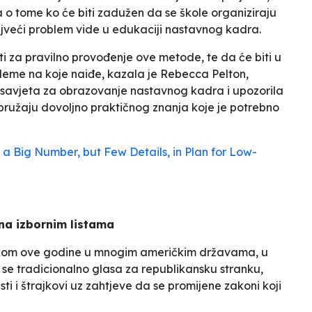
a o tome ko će biti zadužen da se škole organiziraju
ajveći problem vide u edukaciji nastavnog kadra.
i za pravilno provođenje ove metode, te da će biti u
bleme na koje naiđe,
kazala je Rebecca Pelton,
 savjeta za obrazovanje nastavnog kadra i upozorila
 pružaju dovoljno praktičnog znanja koje je potrebno
 a Big Number, but Few Details, in Plan for Low-
 na izbornim listama
om ove godine u mnogim američkim državama, u
 se tradicionalno glasa za republikansku stranku,
ti i štrajkovi uz zahtjeve da se promijene zakoni koji