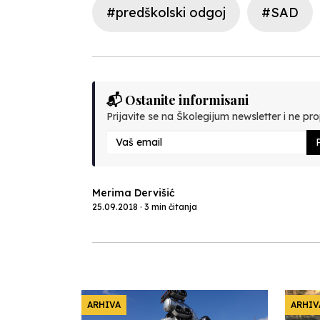
#predškolski odgoj
#SAD
📬 Ostanite informisani
Prijavite se na Školegijum newsletter i ne prop
P
Merima Dervišić
25.09.2018 · 3 min čitanja
ARHIVA
ARHIV