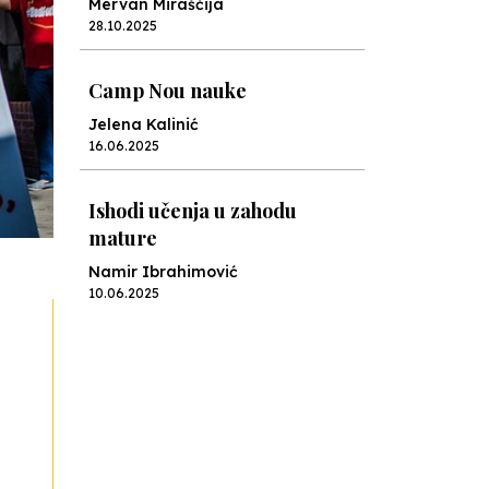
Mervan Miraščija
28.10.2025
Camp Nou nauke
Jelena Kalinić
16.06.2025
Ishodi učenja u zahodu
mature
Namir Ibrahimović
10.06.2025
Kraj školske godine, fotofiniš
Anes Osmić
04.06.2025
Reformar’s Coming