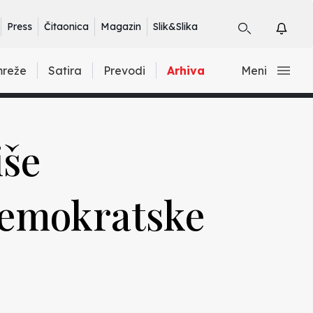
Press
Čitaonica
Magazin
Slik&Slika
mreže
Satira
Prevodi
Arhiva
Meni
iše
Demokratske