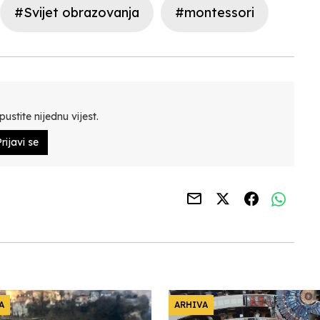
#Svijet obrazovanja
#montessori
ustite nijednu vijest.
rijavi se
A
ARHIVA