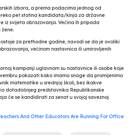
barskih izbora, a prema podacima jednog od
 preko pet stotina kandidata/kinja za državne
e iz svijeta obrazovanja. Većina ih pripada
 žene.
postoje za prethodne godine, navodi se da je ovoliki
 obrazovanja, većinom nastavnica ili umirovljenih
ornoj kampanji uglavnom su nastavnice ili osobe koje
novembru pokazati kako imamo snage da promijenimo
avnik matematike u srednjoj školi, bez ikakve
edio dotadašnjeg predstavnika Republikanske
koja će se kandidirati za senat u svojoj saveznoj
eachers And Other Educators Are Running For Office