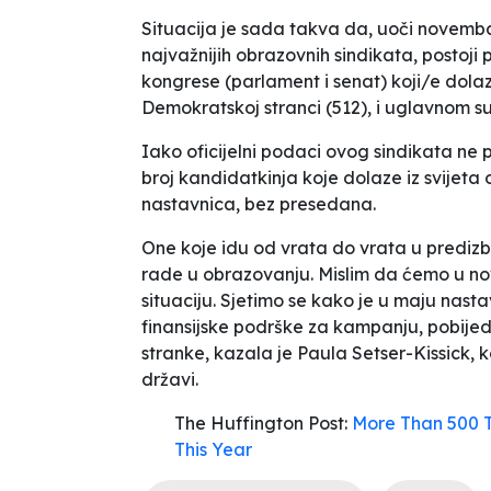
Situacija je sada takva da, uoči novem
najvažnijih obrazovnih sindikata, postoji
kongrese (parlament i senat) koji/e dolaz
Demokratskoj stranci (512), i uglavnom su
Iako oficijelni podaci ovog sindikata ne 
broj kandidatkinja koje dolaze iz svijeta
nastavnica, bez presedana.
One koje idu od vrata do vrata u predizb
rade u obrazovanju. Mislim da ćemo u 
situaciju. Sjetimo se kako je u maju nast
finansijske podrške za kampanju, pobij
stranke
, kazala je Paula Setser-Kissick, 
državi.
The Huffington Post:
More Than 500 T
This Year