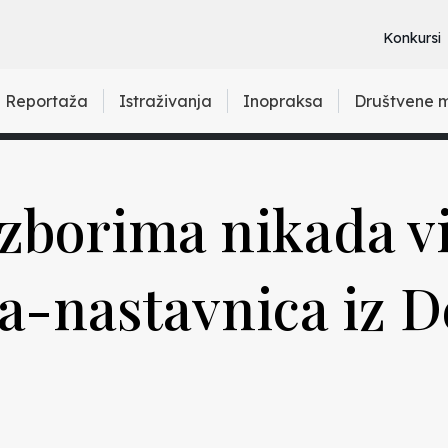
Konkursi
Reportaža
Istraživanja
Inopraksa
Društvene 
zborima nikada v
a-nastavnica iz 