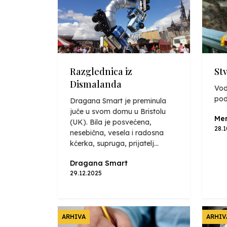
Razglednica iz
St
Dismalanda
Vod
pod
Dragana Smart je preminula
juče u svom domu u Bristolu
Mer
(UK). Bila je posvećena,
28.
nesebična, vesela i radosna
kćerka, supruga, prijatelj...
Dragana Smart
29.12.2025
ARHIVA
ARHIV