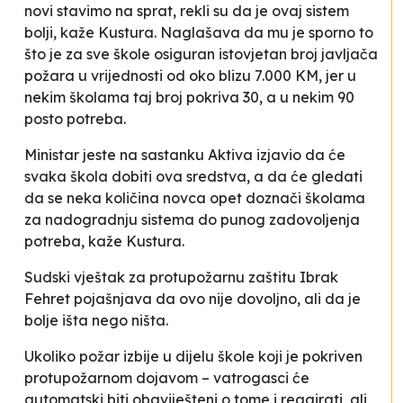
novi stavimo na sprat, rekli su da je ovaj sistem
bolji
, kaže Kustura. Naglašava da mu je sporno to
što je za sve škole osiguran istovjetan broj javljača
požara u vrijednosti od oko blizu 7.000 KM, jer u
nekim školama taj broj pokriva 30, a u nekim 90
posto potreba.
Ministar jeste na sastanku Aktiva izjavio
da će
svaka škola dobiti ova sredstva, a da će gledati
da se neka količina novca opet doznači školama
za nadogradnju sistema do punog zadovoljenja
potreba
, kaže Kustura.
Sudski vještak za protupožarnu zaštitu Ibrak
Fehret pojašnjava da ovo nije dovoljno, ali da je
bolje išta nego ništa.
Ukoliko požar izbije u dijelu škole koji je pokriven
protupožarnom dojavom – vatrogasci će
automatski biti obaviješteni o tome i reagirati, ali