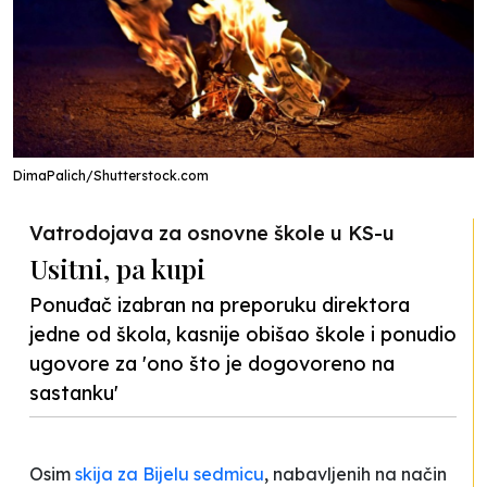
DimaPalich/Shutterstock.com
Vatrodojava za osnovne škole u KS-u
Usitni, pa kupi
Ponuđač izabran na preporuku direktora
jedne od škola, kasnije obišao škole i ponudio
ugovore za 'ono što je dogovoreno na
sastanku'
Osim
skija za
Bijelu sedmicu
, nabavljenih na način