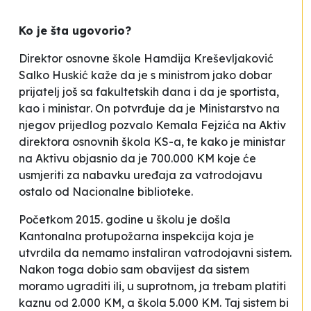
Ko je šta ugovorio?
Direktor osnovne škole
Hamdija Kreševljaković
Salko Huskić kaže da je s ministrom
jako dobar
prijatelj još sa fakultetskih dana i da je sportista
,
kao i ministar
. On potvrđuje da je Ministarstvo na
njegov prijedlog pozvalo Kemala Fejzića na Aktiv
direktora osnovnih škola KS-a, te kako je ministar
na Aktivu objasnio da je 700.000 KM koje će
usmjeriti za nabavku uređaja za vatrodojavu
ostalo od Nacionalne biblioteke
.
Početkom 2015. godine u školu je došla
Kantonalna protupožarna inspekcija koja je
utvrdila da nemamo instaliran vatrodojavni sistem.
Nakon toga dobio sam obavijest da sistem
moramo ugraditi ili, u suprotnom, ja trebam platiti
kaznu od 2.000 KM, a škola 5.000 KM. Taj sistem bi