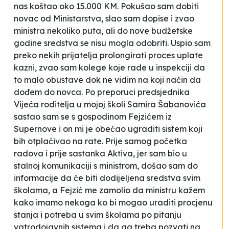
nas koštao oko 15.000 KM. Pokušao sam dobiti
novac od Ministarstva, slao sam dopise i zvao
ministra nekoliko puta, ali do nove budžetske
godine sredstva se nisu mogla odobriti. Uspio sam
preko nekih prijatelja prolongirati proces uplate
kazni, zvao sam kolege koje rade u inspekciji da
to malo obustave dok ne vidim na koji način da
dođem do novca. Po preporuci predsjednika
Vijeća roditelja u mojoj školi Samira Šabanovića
sastao sam se s gospodinom Fejzićem iz
Supernove
i on mi je obećao ugraditi sistem koji
bih otplaćivao na rate. Prije samog početka
radova i prije sastanka Aktiva, jer sam bio u
stalnoj komunikaciji s ministrom, došao sam do
informacije da će biti dodijeljena sredstva svim
školama, a Fejzić me zamolio da ministru kažem
kako imamo nekoga ko bi mogao uraditi procjenu
stanja i potreba u svim školama po pitanju
vatrodojavnih sistema i da ga treba pozvati na