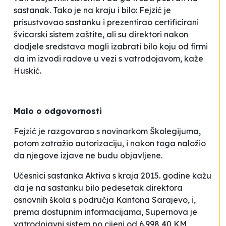
sastanak. Tako je na kraju i bilo: Fejzić je
prisustvovao sastanku i prezentirao certificirani
švicarski sistem zaštite, ali su direktori nakon
dodjele sredstava mogli izabrati bilo koju od firmi
da im izvodi radove u vezi s vatrodojavom
, kaže
Huskić.
Malo o odgovornosti
Fejzić je razgovarao s novinarkom Školegijuma,
potom zatražio autorizaciju, i nakon toga naložio
da njegove izjave ne budu objavljene.
Učesnici sastanka Aktiva s kraja 2015. godine kažu
da je na sastanku bilo pedesetak direktora
osnovnih škola s područja Kantona Sarajevo, i,
prema dostupnim informacijama,
Supernova
je
vatrodojavni sistem po cijeni od 6.998,40 KM