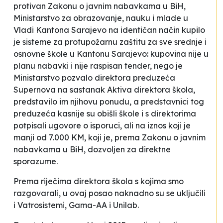
protivan Zakonu o javnim nabavkama u BiH,
Ministarstvo za obrazovanje, nauku i mlade u
Vladi Kantona Sarajevo na identičan način kupilo
je sisteme za protupožarnu zaštitu za sve srednje i
osnovne škole u Kantonu Sarajevo: kupovina nije u
planu nabavki i nije raspisan tender, nego je
Ministarstvo pozvalo direktora preduzeća
Supernova
na sastanak Aktiva direktora škola,
predstavilo im njihovu ponudu, a predstavnici tog
preduzeća kasnije su obišli škole i s direktorima
potpisali ugovore o isporuci, ali na iznos koji je
manji od 7.000 KM, koji je, prema Zakonu o javnim
nabavkama u BiH, dozvoljen za direktne
sporazume.
Prema riječima direktora škola s kojima smo
razgovarali, u ovaj posao naknadno su se uključili
i
Vatrosistemi
,
Gama-AA
i
Unilab
.