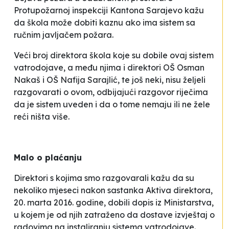
Protupožarnoj inspekciji Kantona Sarajevo kažu
da
škola može dobiti kaznu ako ima sistem sa
ručnim javljačem požara
.
Veći broj direktora škola koje su dobile ovaj sistem
vatrodojave, a među njima i direktori OŠ
Osman
Nakaš
i OŠ
Nafija Sarajlić
, te još neki, nisu željeli
razgovarati o ovom, odbijajući razgovor riječima
da je sistem uveden i da o tome nemaju ili ne žele
reći ništa više.
Malo o plaćanju
Direktori s kojima smo razgovarali kažu da su
nekoliko mjeseci nakon sastanka Aktiva direktora,
20. marta 2016. godine, dobili dopis iz Ministarstva,
u kojem je od njih zatraženo da dostave izvještaj o
radovima na instaliranju sistema vatrodojave.