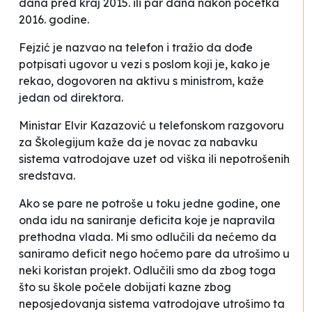
dana pred kraj 2015. ili par dana nakon početka
2016. godine.
Fejzić je nazvao na telefon i tražio da dođe
potpisati ugovor u vezi s poslom koji je, kako je
rekao, dogovoren na aktivu s ministrom
, kaže
jedan od direktora.
Ministar Elvir Kazazović u telefonskom razgovoru
za Školegijum kaže da je novac za nabavku
sistema vatrodojave
uzet od viška ili nepotrošenih
sredstava
.
Ako se pare ne potroše u toku jedne godine, one
onda idu na saniranje deficita koje je napravila
prethodna vlada. Mi smo odlučili da nećemo da
saniramo deficit nego hoćemo pare da utrošimo u
neki koristan projekt. Odlučili smo da zbog toga
što su škole počele dobijati kazne zbog
neposjedovanja sistema vatrodojave utrošimo ta