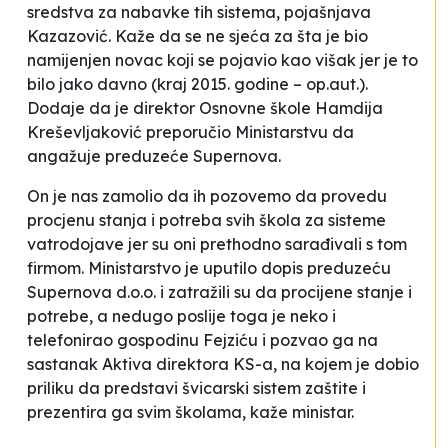
sredstva za nabavke tih sistema
, pojašnjava
Kazazović. Kaže da se ne sjeća za šta je bio
namijenjen novac koji se pojavio kao višak jer je to
bilo jako davno (kraj 2015. godine – op.aut.).
Dodaje da je direktor Osnovne škole
Hamdija
Kreševljaković
preporučio Ministarstvu da
angažuje preduzeće
Supernova
.
On je nas zamolio da ih pozovemo da provedu
procjenu stanja i potreba svih škola za sisteme
vatrodojave jer su oni prethodno sarađivali s tom
firmom. Ministarstvo je uputilo dopis preduzeću
Supernova d.o.o.
i zatražili su da procijene stanje i
potrebe, a nedugo poslije toga je neko i
telefonirao gospodinu Fejziću i pozvao ga na
sastanak Aktiva direktora KS-a, na kojem je dobio
priliku da predstavi švicarski sistem zaštite i
prezentira ga svim školama
, kaže ministar.