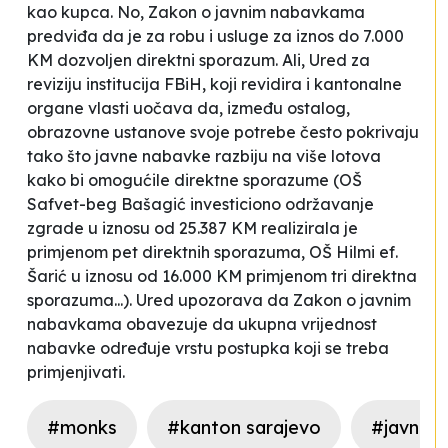
kao kupca. No, Zakon o javnim nabavkama
predviđa da je za robu i usluge za iznos do 7.000
KM dozvoljen direktni sporazum. Ali, Ured za
reviziju institucija FBiH, koji revidira i kantonalne
organe vlasti uočava da, između ostalog,
obrazovne ustanove svoje potrebe često pokrivaju
tako što javne nabavke
razbiju
na više lotova
kako bi omogućile direktne sporazume (OŠ
Safvet-beg Bašagić
investiciono održavanje
zgrade u iznosu od 25.387 KM realizirala je
primjenom pet direktnih sporazuma, OŠ
Hilmi ef.
Šarić
u iznosu od 16.000 KM primjenom tri direktna
sporazuma...). Ured upozorava da Zakon o javnim
nabavkama obavezuje da ukupna vrijednost
nabavke određuje vrstu postupka koji se treba
primjenjivati.
#monks
#kanton sarajevo
#javne 