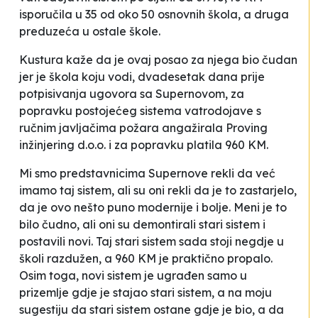
isporučila u 35 od oko 50 osnovnih škola, a druga
preduzeća u ostale škole.
Kustura kaže da je ovaj posao za njega bio čudan
jer je škola koju vodi, dvadesetak dana prije
potpisivanja ugovora sa
Supernovom
, za
popravku postojećeg sistema vatrodojave s
ručnim javljačima požara angažirala
Proving
inžinjering d.o.o.
i za popravku platila 960 KM.
Mi smo predstavnicima
Supernove
rekli da već
imamo taj sistem, ali su oni rekli da je to zastarjelo,
da je ovo nešto puno modernije i bolje. Meni je to
bilo čudno, ali oni su demontirali stari sistem i
postavili novi. Taj stari sistem sada stoji negdje u
školi razdužen, a 960 KM je praktično propalo.
Osim toga, novi sistem je ugrađen samo u
prizemlje gdje je stajao stari sistem, a na moju
sugestiju da stari sistem ostane gdje je bio, a da