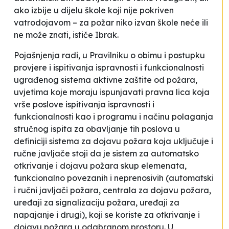
ako izbije u dijelu škole koji nije pokriven
vatrodojavom – za požar niko izvan škole neće ili
ne može znati
, ističe Ibrak.
Pojašnjenja radi, u
Pravilniku o obimu i postupku
provjere i ispitivanja ispravnosti i funkcionalnosti
ugrađenog sistema aktivne zaštite od požara,
uvjetima koje moraju ispunjavati pravna lica koja
vrše poslove ispitivanja ispravnosti i
funkcionalnosti kao i programu i načinu polaganja
stručnog ispita za obavljanje tih poslova
u
definiciji sistema za dojavu požara koja uključuje i
ručne javljače stoji da je
sistem za automatsko
otkrivanje i dojavu požara skup elemenata,
funkcionalno povezanih i neprenosivih (automatski
i ručni javljači požara, centrala za dojavu požara,
uređaji za signalizaciju požara, uređaji za
napajanje i drugi), koji se koriste za otkrivanje i
dojavu požara u odabranom prostoru
. U