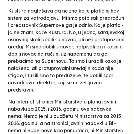
Kustura naglašava da ne zna ko je platio njihov
sistem za vatrodojavu.
Mi smo potpisali predračun
i predstavnik
Supernove
ga je odnio. Ko je platio -
ja ne znam
, kaže Kustura. No, u jednoj sarajevskoj
osnovnoj školi dobili su novac, ali ne i protupožarni
uređaj.
Mi smo dobili ugovor, potpisali ga i kasnije
dobili novac na račun, uz napomenu da ga
prebacimo na
Supernovu
. To smo i uradili kako je
naloženo, ali protuprovalni uređaj nikada nije
stigao, i tužili smo to preduzeće, te dobili spor
,
navodi ovaj direktor, koji se ne želi javno
predstaviti.
Na internet-stranici Ministarstva u planu javnih
nabavki za 2015. i 2016. godinu ove nabavke
nema. Nema je ni u budžetu Ministarstva za 2015 i
2016. godinu, a na stranici javnih nabavki u BiH
nema ni
Supernove
kao ponuđača, ni Ministarstva