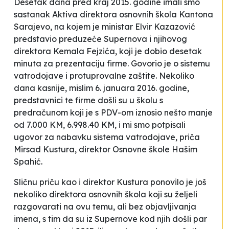
Desetak dana pred kraj 2015. godine imali smo
sastanak Aktiva direktora osnovnih škola Kantona
Sarajevo, na kojem je ministar Elvir Kazazović
predstavio preduzeće
Supernova
i njihovog
direktora Kemala Fejzića, koji je dobio desetak
minuta za prezentaciju firme. Govorio je o sistemu
vatrodojave i protuprovalne zaštite. Nekoliko
dana kasnije, mislim 6. januara 2016. godine,
predstavnici te firme došli su u školu s
predračunom koji je s PDV-om iznosio nešto manje
od 7.000 KM, 6.998.40 KM, i mi smo potpisali
ugovor za nabavku sistema vatrodojave
, priča
Mirsad Kustura, direktor Osnovne škole
Hašim
Spahić
.
Sličnu priču kao i direktor Kustura ponovilo je još
nekoliko direktora osnovnih škola koji su željeli
razgovarati na ovu temu, ali bez objavljivanja
imena, s tim da su iz
Supernove
kod njih došli par