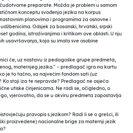
je čudotvorne preparate. Možda je problem u samom
stičnom konceptu svođenja jezika na korpus
 nastavnim planovima i programima za osnovne i
udžbenicima. Odsjek za bosanski, hrvatski, srpski
eset godina, istraživanjima i kritikom ove oblasti. U nju
ih usavršavanja, koja su imala sve osobine
avnici će, uz nastavu iz pedagoške grupe predmeta,
jenog, maternjeg jezika." – predlagač igra na kartu
 je to tačno, sa najvećim fondom sati (uz
? Ko stoji iza te
nepravde
? Predlagač ne osjeća
lične utiske činjenicama. Ne radi se, očigledno, o
nego, vjerovatno, da se u okviru predmeta zapostavlja
stovjećuju pravopis s jezikom? Radi li se o grešci, ili
oški proizvedene) nacionalne brige za maternji jezik
ja?