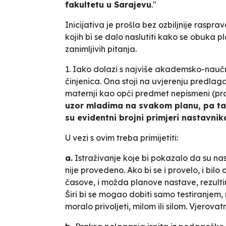
fakultetu u Sarajevu
."
Inicijativa je
prošla
bez ozbiljnije rasprav
kojih bi se dalo naslutiti kako se obuka p
zanimljivih pitanja.
1. Iako dolazi s najviše akademsko-naučne
činjenica. Ona stoji na uvjerenju predlaga
maternji kao opći predmet nepismeni (pra
uzor mladima na svakom planu, pa tak
su evidentni brojni primjeri nastavni
U vezi s ovim treba primijetiti:
a.
Istraživanje koje bi pokazalo da su na
nije provedeno. Ako bi se i provelo, i bil
časove, i možda planove nastave, rezult
Širi bi se mogao dobiti samo testiranjem, 
moralo privoljeti, milom ili silom. Vjerovatn