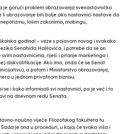
a je gorući problem obrazovanja svenastavničko
li obrazovanje biti bolje ako nastavnici nastave da
, nepotizmu, lošim zakonima, mobingu,
a školska godina! – veze s pojavom novog i svakako
jezika
Senahida Halilovića, i potrebe da se on
o
svim nastavnicima
, riješi i pitanje marketinga i
ne) diskvalifikacije. Ako ima, onda će se Senat
nicijativu), a potom i Ministarstvo obrazovanja,
rtnera u jednom privatnom biznisu.
i se i kako informisali
svi nastavnici
, pa je već i to
ojavi na dnevnom redu Senata.
tavno-naučno vijeće Filozofskog fakulteta tu
e. Sada je ona u proceduri, u kojoj će svaka viša i