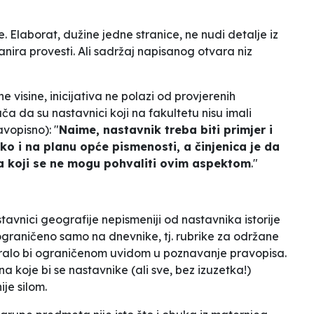
e.
Elaborat
, dužine jedne stranice, ne nudi detalje iz
lanira provesti. Ali sadržaj napisanog otvara niz
 visine, inicijativa ne polazi od provjerenih
ča da su nastavnici koji na fakultetu nisu imali
vopisno): "
Naime, nastavnik treba biti primjer i
o i na planu opće pismenosti, a činjenica je da
ka koji se ne mogu pohvaliti ovim aspektom
."
stavnici geografije
nepismeniji
od nastavnika istorije
o ograničeno samo na dnevnike, tj. rubrike za održane
iralo bi ograničenom uvidom u poznavanje pravopisa.
na koje bi se nastavnike (ali sve, bez izuzetka!)
ije silom.