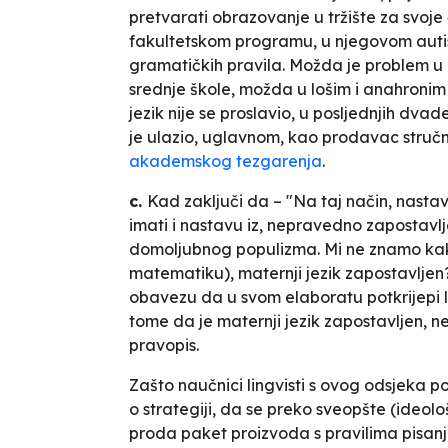
pretvarati obrazovanje u tržište za svo
fakultetskom programu, u njegovom auti
gramatičkih pravila. Možda je problem u
srednje škole, možda u lošim i anahronim 
jezik nije se proslavio, u posljednjih dvad
je ulazio, uglavnom, kao prodavac stručn
akademskog tezgarenja
.
c.
Kad zaključi da – "Na taj način, nast
imati i nastavu iz, nepravedno zapostavl
domoljubnog populizma. Mi ne znamo kako
matematiku), maternji jezik
zapostavljen
obavezu da u svom
elaboratu
potkrijepi 
tome da je maternji jezik zapostavljen, 
pravopis.
Zašto naučnici lingvisti s ovog odsjeka poi
o strategiji, da se preko sveopšte (ideol
proda paket proizvoda s pravilima pisan