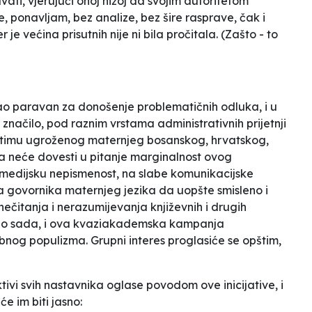
ti, vjerujući onoj nižoj da svojim autoritetom
e, ponavljam, bez analize, bez šire rasprave, čak i
r je većina prisutnih nije ni bila pročitala. (Zašto - to
kao paravan za donošenje problematičnih odluka, i u
značilo, pod raznim vrstama administrativnih prijetnji
m timu ugroženog maternjeg bosanskog, hrvatskog,
a neće dovesti u pitanje marginalnost ovog
medijsku nepismenost, na slabe komunikacijske
ja govornika
maternjeg jezika
da uopšte smisleno i
čitanja i nerazumijevanja književnih i drugih
a do sada, i ova kvaziakademska kampanja
og populizma. Grupni interes proglasiće se opštim,
ktivi
svih nastavnika
oglase povodom ove inicijative, i
će im biti jasno: