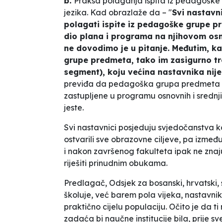
b.
Praksa polaganja ispita iz pedagoške 
jezika. Kad obrazlaže da – "
Svi nastavn
polagati ispite iz pedagoške grupe pr
dio plana i programa na njihovom os
ne dovodimo je u pitanje. Međutim, 
grupe predmeta, tako im zasigurno tr
segment), koju većina nastavnika nije
previđa da pedagoška grupa predmeta pod
zastupljene u programu osnovnih i srednji
jeste.
Svi nastavnici
posjeduju svjedočanstva 
ostvarili sve obrazovne ciljeve, pa između
i nakon završenog fakulteta ipak ne znaju
riješiti prinudnim obukama.
Predlagač, Odsjek za bosanski, hrvatski, 
školuje, već barem pola vijeka, nastavni
praktično cijelu populaciju. Očito je da 
zadaća bi naučne institucije bila, prije 