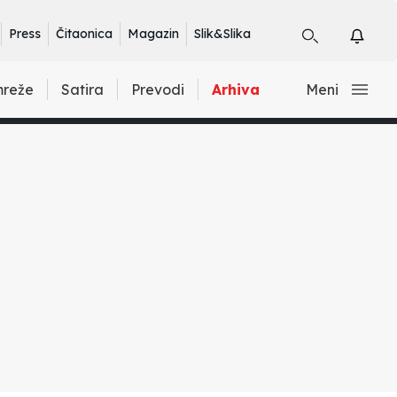
Press
Čitaonica
Magazin
Slik&Slika
mreže
Satira
Prevodi
Arhiva
Meni