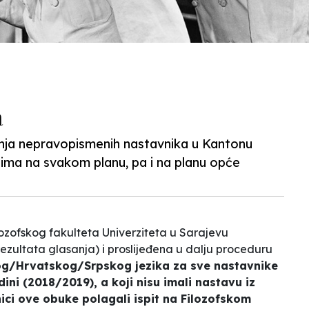
a
vanja nepravopismenih nastavnika u Kantonu
dima na svakom planu, pa i na planu opće
ozofskog fakulteta Univerziteta u Sarajevu
 rezultata glasanja) i proslijeđena u dalju proceduru
og/Hrvatskog/Srpskog jezika za sve nastavnike
dini (2018/2019), a koji nisu imali nastavu iz
ci ove obuke polagali ispit na Filozofskom