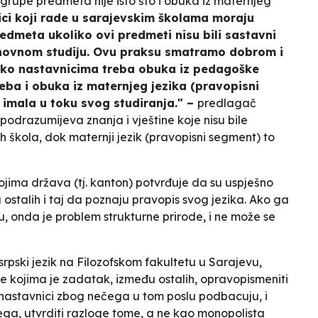
grupe predmeta nije isto što i obuka iz maternjeg
ici koji rade u sarajevskim školama moraju
edmeta ukoliko ovi predmeti nisu bili sastavni
novnom studiju. Ovu praksu smatramo dobrom i
kako nastavnicima treba obuka iz pedagoške
eba i obuka iz maternjeg jezika (pravopisni
 imala u toku svog studiranja." –
predlagač
razumijeva znanja i vještine koje nisu bile
h škola, dok maternji jezik (pravopisni segment) to
kojima
država
(tj. kanton) potvrđuje da su uspješno
 ostalih i taj da poznaju pravopis svog jezika. Ako ga
, onda je problem strukturne prirode, i ne može se
srpski jezik na Filozofskom fakultetu u Sarajevu,
ke kojima je zadatak, između ostalih,
opravopismeniti
ti nastavnici zbog nečega u tom poslu podbacuju, i
svega, utvrditi razloge tome, a ne kao monopolista