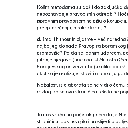
Kojim metodama su došli do zaključka d
nepoznavanje pravopisnih odredbi? Hoće 
ispravnim pravopisom ne pišu o korupciji
preopterećenju, birokratizaciji?
d.
Ima li hitnost inicijative – već naredn
najboljeg do sada
Pravopisa bosanskog 
promoviše? Pa da se jednim udarcem, p
pitanje njegove (nacionalistički ostrašće
Sarajevskog univerziteta (ukoliko podrži i
ukoliko je realizuje, staviti u funkciju pa
Nažalost, iz
elaborata
se ne vidi o čemu b
razlog da se ova straničica teksta ne p
To nas vraća na početak priče: da je Nas
straničicu ipak usvojilo i proslijedilo dalj