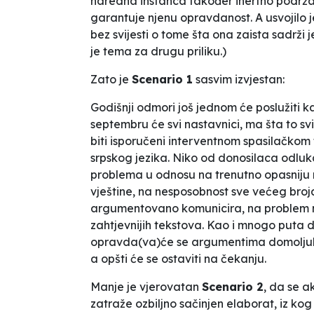
naredna instanca također inertno podržava
garantuje njenu opravdanost. A usvojilo j
bez svijesti o tome šta ona zaista sadrži je
je tema za drugu priliku.)
Zato je
Scenario 1
sasvim izvjestan:
Godišnji odmori još jednom će poslužiti 
septembru će svi nastavnici, ma šta to
svi
biti isporučeni interventnom spasilačko
srpskog jezika. Niko od donosilaca odluk
problema u odnosu na trenutno opasniju 
vještine, na nesposobnost sve većeg bro
argumentovano komunicira, na problem ne
zahtjevnijih tekstova. Kao i mnogo put
opravda(va)će se argumentima domoljubn
a opšti će se ostaviti na čekanju.
Manje je vjerovatan
Scenario 2
, da se a
zatraže ozbiljno sačinjen elaborat, iz kog 