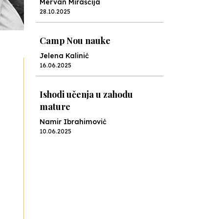
Mervan Miraščija
28.10.2025
Camp Nou nauke
Jelena Kalinić
16.06.2025
Ishodi učenja u zahodu
mature
Namir Ibrahimović
10.06.2025
Kraj školske godine, fotofiniš
Anes Osmić
04.06.2025
Reformar’s Coming