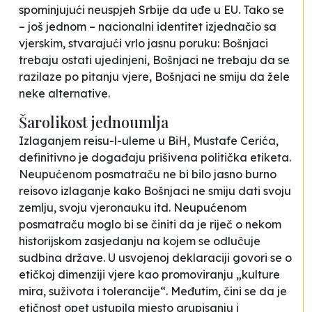
spominjujući neuspjeh Srbije da uđe u EU. Tako se
– još jednom – nacionalni identitet izjednačio sa
vjerskim, stvarajući vrlo jasnu poruku: Bošnjaci
trebaju ostati ujedinjeni, Bošnjaci ne trebaju da se
razilaze po pitanju vjere, Bošnjaci ne smiju da žele
neke alternative.
Šarolikost jednoumlja
Izlaganjem reisu-l-uleme u BiH, Mustafe Cerića,
definitivno je događaju prišivena politička etiketa.
Neupućenom posmatraču ne bi bilo jasno burno
reisovo izlaganje kako Bošnjaci ne smiju dati svoju
zemlju, svoju vjeronauku itd. Neupućenom
posmatraču moglo bi se činiti da je riječ o nekom
historijskom zasjedanju na kojem se odlučuje
sudbina države. U usvojenoj deklaraciji govori se o
etičkoj dimenziji vjere kao promoviranju „kulture
mira, suživota i tolerancije“. Međutim, čini se da je
etičnost opet ustupila mjesto grupisanju i