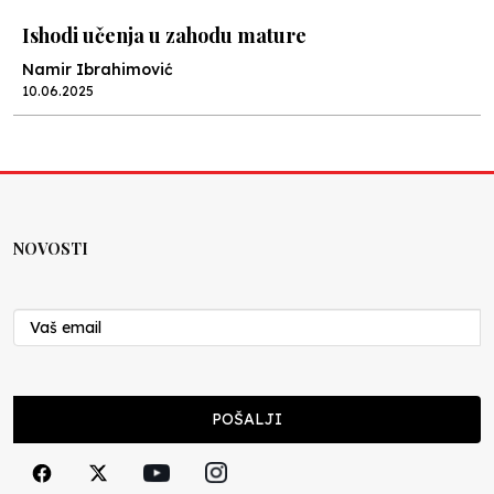
Ishodi učenja u zahodu mature
Namir Ibrahimović
10.06.2025
Kraj školske godine, fotofiniš
Anes Osmić
04.06.2025
NOVOSTI
Reformar’s Coming
Nenad Veličković
29.10.2024
Cuke i djeca
POŠALJI
Školegijum redakcija
06.12.2023