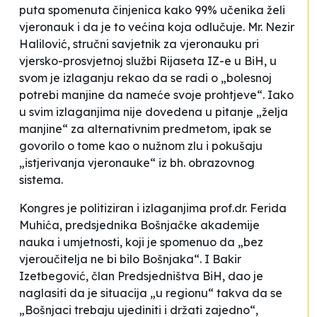
puta spomenuta činjenica kako 99% učenika želi
vjeronauk i da je to većina koja odlučuje. Mr. Nezir
Halilović, stručni savjetnik za vjeronauku pri
vjersko-prosvjetnoj službi Rijaseta IZ-e u BiH, u
svom je izlaganju rekao da se radi o „bolesnoj
potrebi manjine da nameće svoje prohtjeve“. Iako
u svim izlaganjima nije dovedena u pitanje „želja
manjine“ za alternativnim predmetom, ipak se
govorilo o tome kao o nužnom zlu i pokušaju
„istjerivanja vjeronauke“ iz bh. obrazovnog
sistema.
Kongres je politiziran i izlaganjima prof.dr. Ferida
Muhića, predsjednika Bošnjačke akademije
nauka i umjetnosti, koji je spomenuo da „bez
vjeroučitelja ne bi bilo Bošnjaka“. I Bakir
Izetbegović, član Predsjedništva BiH, dao je
naglasiti da je situacija „u regionu“ takva da se
„Bošnjaci trebaju ujediniti i držati zajedno“,