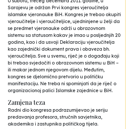
U subotu, trećeg decembra 2011. godine, u
Sarajevu je održan Prvi kongres vjeroučitelja
islamske vjeronauke BiH. Kongres je trebao okupiti
vjeroučitelje i vjeroučiteljice, ujedninjene u želji da
se predmet vjeronauke održi u obrazovnom
sistemu sa statusom kakav je imao u posljednjih 20
godina, kao i da usvoji Deklaraciju vjeroučitelja
kao zajednički dokument prava i obaveza bh.
vjeroučitelja. Sve u svemu, riječ je o događaju koji
bi trebao svjedočiti o obrazovnom sistemu u BiH –
ili makar jednom njegovom dijelu. Međutim,
kongres se djelomično pretvorio u političku
manifestaciju. Ne treba ni spominjati da je riječ o
organizacionoj palici Islamske zajednice u BiH.
Zamjena teza
Radni dio kongresa podrazumijevao je seriju
predavanja profesora, stručnih savjetnika,
akademika i zastupnika političkog tijela.