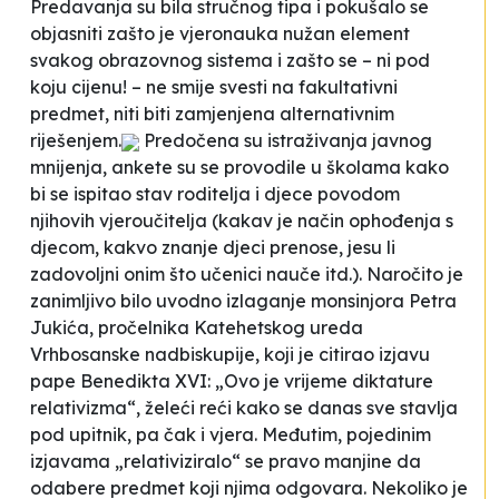
Predavanja su bila stručnog tipa i pokušalo se
objasniti zašto je vjeronauka nužan element
svakog obrazovnog sistema i zašto se – ni pod
koju cijenu! – ne smije svesti na fakultativni
predmet, niti biti zamjenjena alternativnim
riješenjem.
Predočena su istraživanja javnog
mnijenja, ankete su se provodile u školama kako
bi se ispitao stav roditelja i djece povodom
njihovih vjeroučitelja (kakav je način ophođenja s
djecom, kakvo znanje djeci prenose, jesu li
zadovoljni onim što učenici nauče itd.). Naročito je
zanimljivo bilo uvodno izlaganje monsinjora Petra
Jukića, pročelnika Katehetskog ureda
Vrhbosanske nadbiskupije, koji je citirao izjavu
pape Benedikta XVI: „Ovo je vrijeme diktature
relativizma“, želeći reći kako se danas sve stavlja
pod upitnik, pa čak i vjera. Međutim, pojedinim
izjavama „relativiziralo“ se pravo manjine da
odabere predmet koji njima odgovara. Nekoliko je