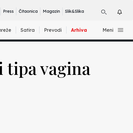
Press
Čitaonica
Magazin
Slik&Slika
mreže
Satira
Prevodi
Arhiva
Meni
i tipa vagina