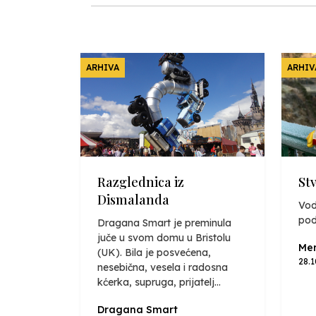
ARHIVA
ARHIV
Razglednica iz
St
Dismalanda
Vod
pod
Dragana Smart je preminula
juče u svom domu u Bristolu
Mer
(UK). Bila je posvećena,
28.
nesebična, vesela i radosna
kćerka, supruga, prijatelj...
Dragana Smart