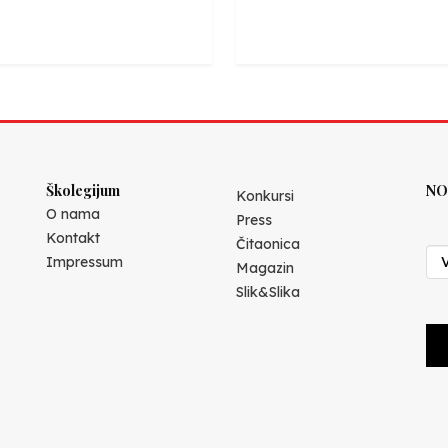
Školegijum
NO
Konkursi
O nama
Press
Kontakt
Čitaonica
Impressum
Magazin
Slik&Slika