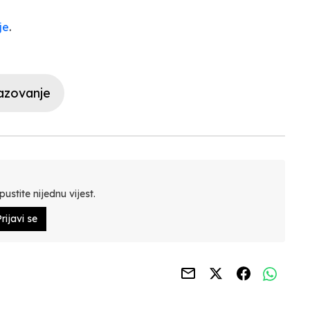
je
.
azovanje
ustite nijednu vijest.
rijavi se