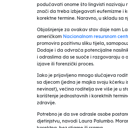
podučavati onome što lingvisti nazivaju r
znači da treba izbjegavati eufemizme i k
korektne termine. Naravno, u skladu sa n
Objašnjenje za ovakav stav daje nam Laur
američkom
Nacionalnom resursnom centru
promovira pozitivnu sliku tijela, samopouz
Dodaje i da
odvraća potencijalne nasilnik
i odraslima da se suoče i razgovaraju o o
izjave ili forenzički proces
.
Iako je prijavljeno mnogo slučajeva rodit
sa djecom (jedna je majka svoju kćerku is
nevinost
), većina roditelja sve više je u s
korištenje jednostavnih i korektnih termin
zdravije.
Potrebno je da sve odrasle osobe posta
djetinjstvu
, navodi Laura Palumbo.
Moram
korektna, bez stigme ili srama
.