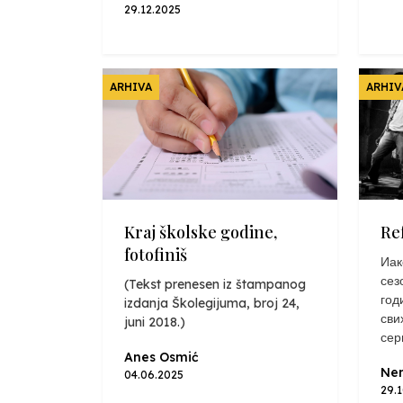
29.12.2025
ARHIVA
ARHIV
Kraj školske godine,
Re
fotofiniš
Иак
сез
(Tekst prenesen iz štampanog
год
izdanja Školegijuma, broj 24,
сви
juni 2018.)
сер
Anes Osmić
Nen
04.06.2025
29.