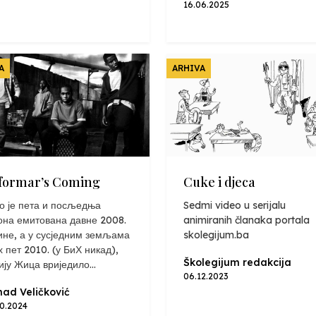
16.06.2025
A
ARHIVA
formar’s Coming
Cuke i djeca
о је пета и посљедња
Sedmi video u serijalu
она емитована давне 2008.
animiranih članaka portala
ине, а у сусједним земљама
skolegijum.ba
х пет 2010. (у БиХ никад),
Školegijum redakcija
ију Жица вриједило...
06.12.2023
ad Veličković
10.2024