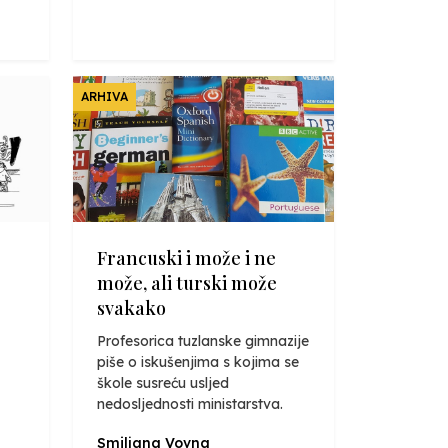
ARHIVA
Francuski i može i ne
može, ali turski može
svakako
Profesorica tuzlanske gimnazije
piše o iskušenjima s kojima se
škole susreću usljed
nedosljednosti ministarstva.
Smiljana Vovna