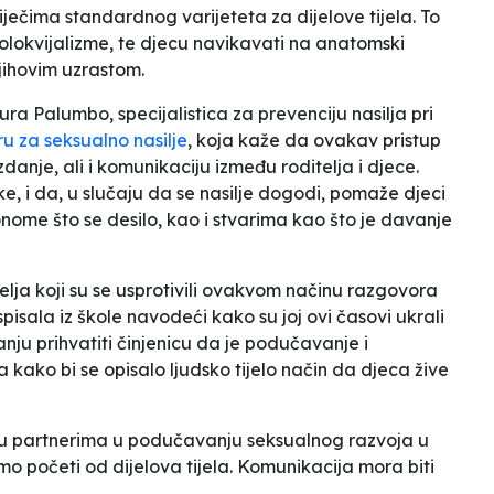
iječima standardnog varijeteta za dijelove tijela. To
olokvijalizme, te djecu navikavati na anatomski
jihovim uzrastom.
a Palumbo, specijalistica za prevenciju nasilja pri
 za seksualno nasilje
, koja kaže da
ovakav pristup
danje, ali i komunikaciju između roditelja i djece
.
e, i da, u slučaju da se nasilje dogodi, pomaže djeci
nome što se desilo, kao i stvarima kao što je davanje
elja koji su se usprotivili ovakvom načinu razgovora
pisala iz škole navodeći kako su joj ovi časovi
ukrali
tanju prihvatiti činjenicu da je podučavanje i
a kako bi se opisalo ljudsko tijelo način da djeca žive
nu partnerima u podučavanju seksualnog razvoja u
o početi od dijelova tijela. Komunikacija mora biti