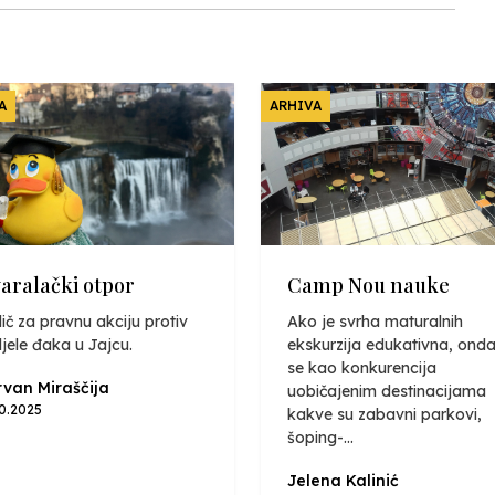
A
ARHIVA
varalački otpor
Camp Nou nauke
ič za pravnu akciju protiv
Ako je svrha maturalnih
jele đaka u Jajcu.
ekskurzija edukativna, onda
se kao konkurencija
van Miraščija
uobičajenim destinacijama
10.2025
kakve su zabavni parkovi,
šoping-...
Jelena Kalinić