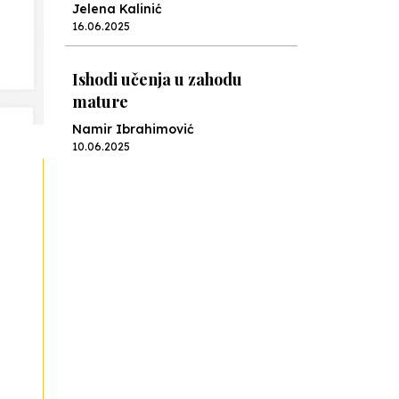
Jelena Kalinić
16.06.2025
Ishodi učenja u zahodu
mature
Namir Ibrahimović
10.06.2025
Kraj školske godine, fotofiniš
Anes Osmić
04.06.2025
Reformar’s Coming
Nenad Veličković
29.10.2024
Cuke i djeca