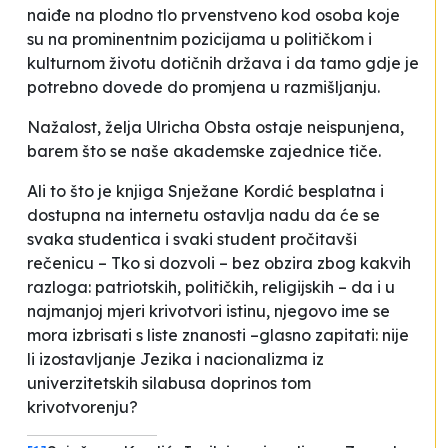
naiđe na plodno tlo prvenstveno kod osoba koje
su na prominentnim pozicijama u političkom i
kulturnom životu dotičnih država i da tamo gdje je
potrebno dovede do promjena u razmišljanju.
Nažalost, želja Ulricha Obsta ostaje neispunjena,
barem što se naše akademske zajednice tiče.
Ali to što je knjiga Snježane Kordić besplatna i
dostupna na internetu ostavlja nadu da će se
svaka studentica i svaki student pročitavši
rečenicu –
Tko si dozvoli – bez obzira zbog kakvih
razloga: patriotskih, političkih, religijskih – da i u
najmanjoj mjeri krivotvori istinu, njegovo ime se
mora izbrisati s liste znanosti
–glasno zapitati: nije
li izostavljanje
Jezika i nacionalizma
iz
univerzitetskih silabusa doprinos tom
krivotvorenju?