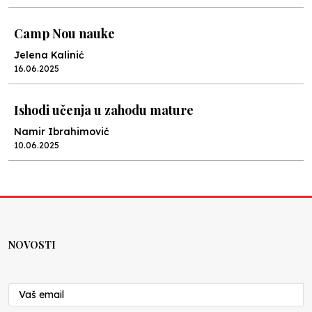
Camp Nou nauke
Jelena Kalinić
16.06.2025
Ishodi učenja u zahodu mature
Namir Ibrahimović
10.06.2025
Kraj školske godine, fotofiniš
Anes Osmić
04.06.2025
NOVOSTI
Reformar’s Coming
Nenad Veličković
29.10.2024