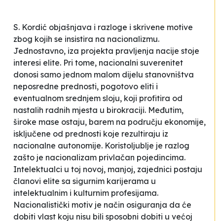
S. Kordić objašnjava i razloge i skrivene motive
zbog kojih se insistira na nacionalizmu.
Jednostavno, iza projekta
pravljenja nacije
stoje
interesi elite
. Pri tome,
nacionalni suverenitet
donosi samo jednom malom dijelu stanovništva
neposredne prednosti, pogotovo eliti i
eventualnom srednjem sloju, koji profitira od
nastalih radnih mjesta u birokraciji. Međutim,
široke mase ostaju, barem na području ekonomije,
isključene od prednosti koje rezultiraju iz
nacionalne autonomije.
Koristoljublje je razlog
zašto je nacionalizam privlačan pojedincima.
Intelektualci u toj novoj, manjoj, zajednici postaju
članovi elite sa sigurnim karijerama u
intelektualnim i kulturnim profesijama.
Nacionalistički motiv je način osiguranja da će
dobiti vlast koju nisu bili sposobni dobiti u većoj