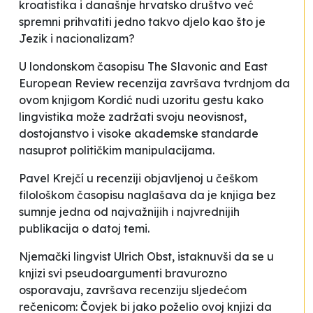
kroatistika i današnje hrvatsko društvo već
spremni prihvatiti jedno takvo djelo kao što je
Jezik i nacionalizam?
U londonskom časopisu
The Slavonic and East
European Review
recenzija završava tvrdnjom da
ovom knjigom Kordić nudi uzoritu gestu kako
lingvistika može zadržati svoju neovisnost,
dostojanstvo i visoke akademske standarde
nasuprot političkim manipulacijama.
Pavel Krejčí u recenziji objavljenoj u češkom
filološkom časopisu naglašava da je
knjiga bez
sumnje jedna od najvažnijih i najvrednijih
publikacija o datoj temi.
Njemački lingvist Ulrich Obst, istaknuvši da se u
knjizi
svi pseudoargumenti bravurozno
osporavaju
, završava recenziju sljedećom
rečenicom:
Čovjek bi jako poželio ovoj knjizi da