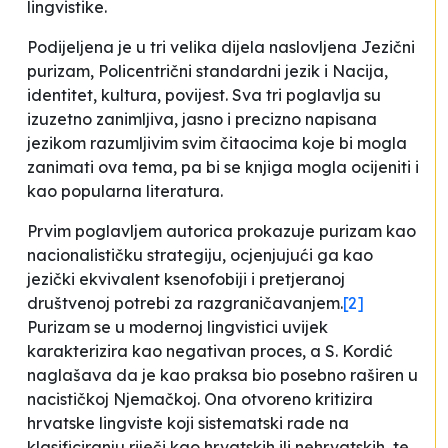
lingvistike.
Podijeljena je u tri velika dijela naslovljena
Jezični
purizam
,
Policentrični standardni jezik
i
Nacija,
identitet, kultura, povijest
. Sva tri poglavlja su
izuzetno zanimljiva, jasno i precizno napisana
jezikom razumljivim svim čitaocima koje bi mogla
zanimati ova tema, pa bi se knjiga mogla ocijeniti i
kao popularna literatura.
Prvim poglavljem autorica prokazuje purizam kao
nacionalističku strategiju, ocjenjujući ga kao
jezički ekvivalent ksenofobiji i pretjeranoj
društvenoj potrebi za razgraničavanjem
.
[2]
Purizam se u modernoj lingvistici uvijek
karakterizira kao negativan proces, a S. Kordić
naglašava da je kao praksa bio posebno raširen u
nacističkoj Njemačkoj. Ona otvoreno kritizira
hrvatske lingviste koji sistematski rade na
klasificiranju riječi kao
hrvatskih
ili
nehrvatskih
, te