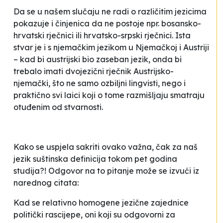
Da se u našem slučaju ne radi o različitim jezicima
pokazuje i činjenica da ne postoje npr. bosansko-
hrvatski rječnici ili hrvatsko-srpski rječnici. Ista
stvar je i s njemačkim jezikom u Njemačkoj i Austriji
–
kad bi austrijski bio zaseban jezik, onda bi
trebalo imati dvojezični rječnik
Austrijsko-
njemački
, što ne samo ozbiljni lingvisti, nego i
praktično svi laici koji o tome razmišljaju smatraju
otuđenim od stvarnosti
.
Kako se uspjela sakriti ovako važna, čak za naš
jezik suštinska definicija tokom pet godina
studija?! Odgovor na to pitanje može se izvući iz
narednog citata:
Kad se relativno homogene jezične zajednice
politički rascijepe, oni koji su odgovorni za