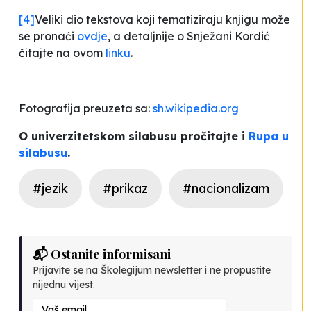
[4]
Veliki dio tekstova koji tematiziraju knjigu može
se pronaći
ovdje
, a detaljnije o Snježani Kordić
čitajte na ovom
linku
.
Fotografija preuzeta sa:
sh.wikipedia.org
O univerzitetskom silabusu pročitajte i
Rupa u
silabusu
.
#jezik
#prikaz
#nacionalizam
📬 Ostanite informisani
Prijavite se na Školegijum newsletter i ne propustite
nijednu vijest.