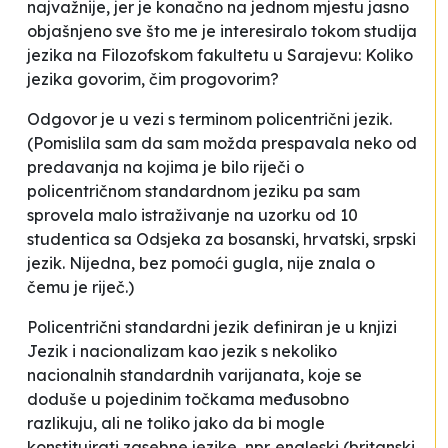
najvažnije, jer je konačno na jednom mjestu jasno
objašnjeno sve što me je interesiralo tokom studija
jezika na Filozofskom fakultetu u Sarajevu: Koliko
jezika govorim, čim progovorim?
Odgovor je u vezi s terminom
policentrični jezik
.
(Pomislila sam da sam možda prespavala neko od
predavanja na kojima je bilo riječi o
policentričnom standardnom jeziku
pa sam
sprovela malo istraživanje na uzorku od 10
studentica sa Odsjeka za bosanski, hrvatski, srpski
jezik. Nijedna, bez pomoći gugla, nije znala o
čemu je riječ.)
Poli
centrični standardni jezik
definiran je u knjizi
Jezik i nacionalizam kao
jezik s nekoliko
nacionalnih standardnih varijanata, koje se
doduše u pojedinim točkama međusobno
razlikuju, ali ne toliko jako da bi mogle
konstituirati zasebne jezike, npr. engleski (britanski,