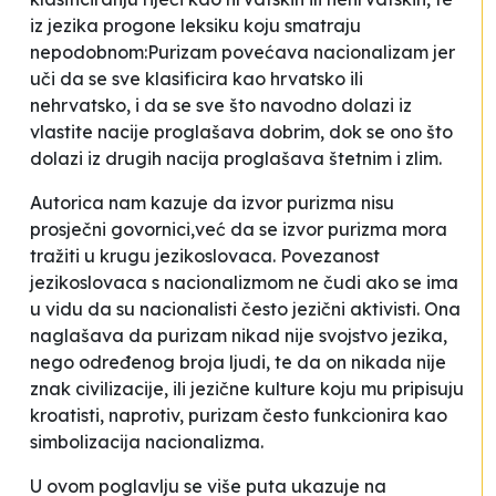
iz jezika progone leksiku koju smatraju
nepodobnom:
Purizam povećava nacionalizam jer
uči da se sve klasificira kao hrvatsko ili
nehrvatsko, i da se sve što navodno dolazi iz
vlastite nacije proglašava dobrim, dok se ono što
dolazi iz drugih nacija proglašava štetnim i zlim
.
Autorica nam kazuje da
izvor purizma nisu
prosječni govornici,
već da se
izvor purizma mora
tražiti u krugu jezikoslovaca. Povezanost
jezikoslovaca s nacionalizmom ne čudi ako se ima
u vidu da su nacionalisti često jezični aktivisti.
Ona
naglašava da
purizam nikad nije svojstvo jezika,
nego određenog broja ljudi
, te da on
nikada nije
znak civilizacije, ili jezične kulture koju mu pripisuju
kroatisti, naprotiv, purizam često funkcionira kao
simbolizacija nacionalizma.
U ovom poglavlju se više puta ukazuje na