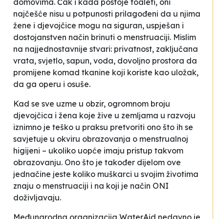
domovima. Čak i kada postoje toaleti, oni
najčešće nisu u potpunosti
prilagođeni
da u njima
žene i djevojčice mogu na siguran, uspješan i
dostojanstven način brinuti o menstruaciji. Mislim
na najjednostavnije stvari: privatnost, zaključana
vrata, svjetlo, sapun, voda, dovoljno prostora da
promijene komad tkanine koji koriste kao uložak,
da ga operu i osuše.
Kad se sve uzme u obzir, ogromnom broju
djevojčica i žena koje žive u zemljama u razvoju
iznimno je teško u praksu pretvoriti ono što ih se
savjetuje u okviru obrazovanja o menstrualnoj
higijeni – ukoliko uopće imaju pristup takvom
obrazovanju. Ono što je također dijelom ove
jednačine jeste koliko muškarci u svojim životima
znaju o menstruaciji i na koji je način ONI
doživljavaju.
Međunarodna organizacija WaterAid nedavno je