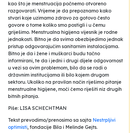
kao što je menstruacija počnemo otvoreno
razgovarati. Vrijeme je da prepoznamo kako
stvari koje uzimamo zdravo za gotovo često
govore o tome koliko smo postigli i u čemu
griješimo. Menstrualna higijena vijesnik je rodne
jednakosti. Bitno je da svima obezbijedimo jednak
pristup odgovarajućim sanitarnim instalacijama.
Bitno je da i žene i muškarci budu tačno
informirani, te da i jedni i drugi dijele odgovornost
u vezi sa ovim problemom, bilo da se radi o
državnim institucijama ili bilo kojem drugom
sektoru. Ukoliko na pravilan način riješimo pitanje
menstrualne higijene, moći ćemo riješiti niz drugih
bitnih pitanja.
Piše: LISA SCHECHTMAN
Tekst prevodimo/prenosimo sa sajta
Nestrpljivi
optimisti
, fondacije Bila i Melinde Gejts.