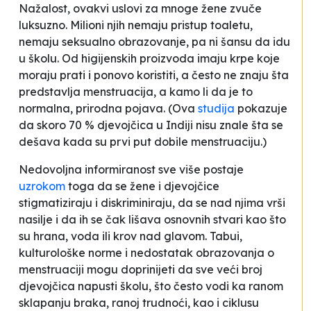
Nažalost, ovakvi uslovi za mnoge žene zvuče
luksuzno. Milioni njih nemaju pristup toaletu,
nemaju seksualno obrazovanje, pa ni šansu da idu
u školu. Od higijenskih proizvoda imaju krpe koje
moraju prati i ponovo koristiti, a često ne znaju šta
predstavlja menstruacija, a kamo li da je to
normalna, prirodna pojava. (Ova
studija
pokazuje
da skoro 70 % djevojčica u Indiji nisu znale šta se
dešava kada su prvi put dobile menstruaciju.)
Nedovoljna informiranost sve više postaje
uzrokom
toga da se žene i djevojčice
stigmatiziraju i diskriminiraju, da se nad njima vrši
nasilje i da ih se čak lišava osnovnih stvari kao što
su hrana, voda ili krov nad glavom. Tabui,
kulturološke norme i nedostatak obrazovanja o
menstruaciji mogu doprinijeti da sve veći broj
djevojčica napusti školu, što često vodi ka ranom
sklapanju braka, ranoj trudnoći, kao i ciklusu