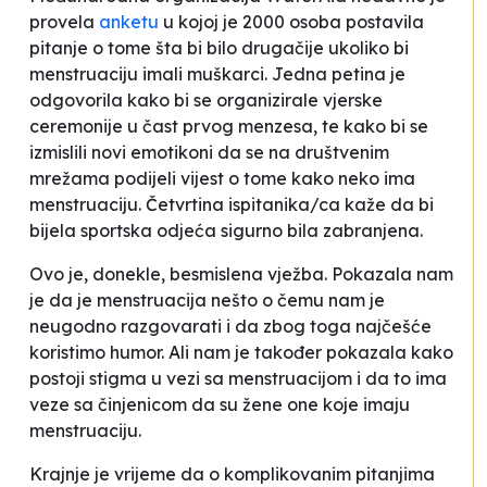
provela
anketu
u kojoj je 2000 osoba postavila
pitanje o tome šta bi bilo drugačije ukoliko bi
menstruaciju imali muškarci. Jedna petina je
odgovorila kako bi se organizirale vjerske
ceremonije u čast prvog menzesa, te kako bi se
izmislili novi emotikoni da se na društvenim
mrežama podijeli vijest o tome kako neko ima
menstruaciju. Četvrtina ispitanika/ca kaže da bi
bijela sportska odjeća sigurno bila zabranjena.
Ovo je, donekle, besmislena vježba. Pokazala nam
je da je menstruacija nešto o čemu nam je
neugodno razgovarati i da zbog toga najčešće
koristimo humor. Ali nam je također pokazala kako
postoji stigma u vezi sa menstruacijom i da to ima
veze sa činjenicom da su žene one koje imaju
menstruaciju.
Krajnje je vrijeme da o komplikovanim pitanjima