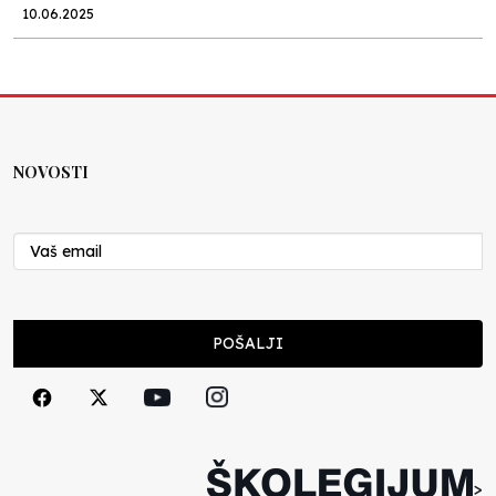
10.06.2025
Kraj školske godine, fotofiniš
Anes Osmić
04.06.2025
NOVOSTI
Reformar’s Coming
Nenad Veličković
29.10.2024
Cuke i djeca
POŠALJI
Školegijum redakcija
06.12.2023
Francuski i može i ne može, ali turski može
svakako
>