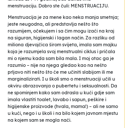
menstruaciju. Dobro ste čuli: MENSTRUACIJU.
Menstruacija je za mene kao neka manja smetnja;
jeste neugodna, ali predstavlja nešto što
razumijem, očekujem i sa čim mogu izaći na kraj
na siguran, higijenski i lagan način. Za razliku od
miliona djevojčica širom svijeta, imala sam majku
koja je razumjela svoj menstrualni ciklus i pričala
mi o njemu kada sam bila mala. I moj otac ga je
razumio – nije na njega gledao kao na nešto
prljavo niti nešto što će me učiniti slabijom ili me
marginalizirati. I u školi smo o menstruaciji učili u
okviru obrazovanja o pubertetu i seksualnosti. Da
ne spominjem kako sam odrasla u kući gdje sam
imala vlastiti toalet, lavabo i sapun, peškire i
higijenske proizvode (hvala, mama!) – ali ne samo
u kući, nego i u školi i na bilo kojem javnom mjestu
na kojem sam se mogla naći.