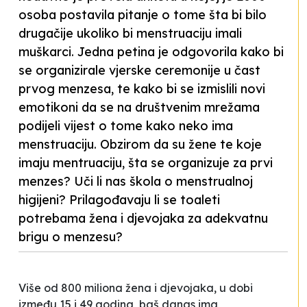
osoba postavila pitanje o tome šta bi bilo
drugačije ukoliko bi menstruaciju imali
muškarci. Jedna petina je odgovorila kako bi
se organizirale vjerske ceremonije u čast
prvog menzesa, te kako bi se izmislili novi
emotikoni da se na društvenim mrežama
podijeli vijest o tome kako neko ima
menstruaciju. Obzirom da su žene te koje
imaju mentruaciju, šta se organizuje za prvi
menzes? Uči li nas škola o menstrualnoj
higijeni? Prilagođavaju li se toaleti
potrebama žena i djevojaka za adekvatnu
brigu o menzesu?
Više od 800 miliona žena i djevojaka, u dobi
između 15 i 49 godina, baš danas ima