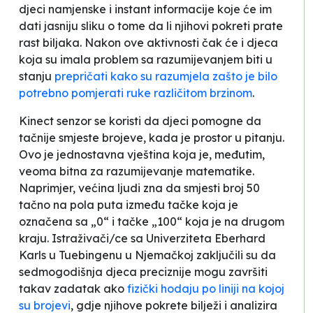
djeci namjenske i instant informacije koje će im
dati jasniju sliku o tome da li njihovi pokreti prate
rast biljaka. Nakon ove aktivnosti čak će i djeca
koja su imala problem sa razumijevanjem biti u
stanju
prepričati kako su razumjela zašto je bilo
potrebno pomjerati ruke različitom brzinom
.
Kinect senzor se koristi da djeci pomogne da
tačnije smjeste brojeve, kada je prostor u pitanju.
Ovo je jednostavna vještina koja je, međutim,
veoma bitna za razumijevanje matematike.
Naprimjer, većina ljudi zna da smjesti broj 50
tačno na pola puta između tačke koja je
označena sa „0“ i tačke „100“ koja je na drugom
kraju. Istraživači/ce sa Univerziteta Eberhard
Karls u Tuebingenu u Njemačkoj zaključili su da
sedmogodišnja djeca preciznije mogu završiti
takav zadatak ako
fizički hodaju po liniji na kojoj
su brojevi
, gdje njihove pokrete bilježi i analizira