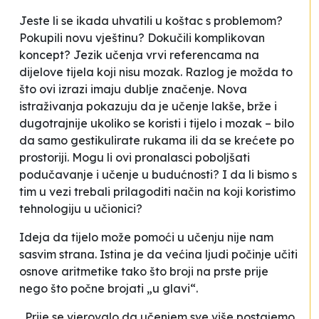
Jeste li se ikada
uhvatili
u koštac s problemom?
Pokupili
novu vještinu?
Dokučili
komplikovan
koncept? Jezik učenja vrvi referencama na
dijelove tijela koji nisu mozak. Razlog je možda to
što ovi izrazi imaju dublje značenje. Nova
istraživanja pokazuju da je učenje lakše, brže i
dugotrajnije ukoliko se koristi i tijelo i mozak – bilo
da samo gestikulirate rukama ili da se krećete po
prostoriji. Mogu li ovi pronalasci poboljšati
podučavanje i učenje u budućnosti? I da li bismo s
tim u vezi trebali prilagoditi način na koji koristimo
tehnologiju u učionici?
Ideja da tijelo može pomoći u učenju nije nam
sasvim strana. Istina je da većina ljudi počinje učiti
osnove aritmetike tako što broji na prste prije
nego što počne brojati „u glavi“.
„Prije se vjerovalo da učenjem sve više postajemo