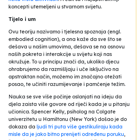
koncepti utemeljeni u stvarnom svijetu.
Tijelo i um
Ovu teoriju nazivamo i tjelesna spoznaja (engl.
embodied cognition
), a ona kaže da sve što se
dešava u našim umovima, dešava se na osnovu
naših pokreta i interakcije u svijetu koji nas
okružuje. To u principu znači da, ukoliko djecu
ohrabrujemo da razmišljaju i uče isključivo na
apstraktan način, možemo im značajno otežati
posao, te učiniti razumijevanje i pamćenje težim.
Nauka se sve više počinje oslanjati na ideju da
djela zaista više govore od riječi kada je u pitanju
učionica. Spencer Kelly, psiholog na Colgate
univerzitetu u Hamiltonu (New York) došao je do
dokaza da
ljudi tri puta više gestikuliraju kada
misle da je jako bitno prenijeti određenu poruku
,