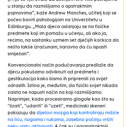
u stanju da razmišljamo o apstraktnim
pojmovima“, kaže Andrew Manches, učitelj koji se
počeo baviti psihologijom na Univerzitetu u
Edinburgu. „Mala djeca oslanjaju se na fizičke
predmete koji im pomažu u učenju, ali ako ja,
recimo, na sastanku uzmem set dječijih kockica da
nešto lakše izračunam, naravno da ću ispasti
smiješan“.
Konvencionalni način podučavanja predlaže da
djecu pokušamo odviknuti od predmeta i
gestikulacija kako bismo ih pripremili za svijet
odraslih. Istina je, međutim, da fizički svijet nikada
zaista ne napusti način na koji razmišljamo.
Naprimjer, kada procesiramo glagole kao što su
"lizati", "udariti" ili "uzeti", medicinski skeneri
pokazuju da
dijelovi mozga koji kontroliraju mišiće
na licu, nogama i rukama, zasebno počinju vršiti
neku vrstu aktivnosti
. A čak su i najapstraktniji