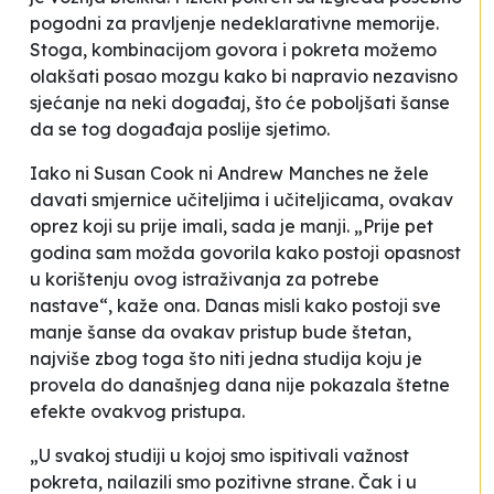
pogodni za pravljenje nedeklarativne memorije.
Stoga, kombinacijom govora i pokreta možemo
olakšati posao mozgu kako bi napravio nezavisno
sjećanje na neki događaj, što će poboljšati šanse
da se tog događaja poslije sjetimo.
Iako ni Susan Cook ni Andrew Manches ne žele
davati smjernice učiteljima i učiteljicama, ovakav
oprez koji su prije imali, sada je manji. „Prije pet
godina sam možda govorila kako postoji opasnost
u korištenju ovog istraživanja za potrebe
nastave“, kaže ona. Danas misli kako postoji sve
manje šanse da ovakav pristup bude štetan,
najviše zbog toga što niti jedna studija koju je
provela do današnjeg dana nije pokazala štetne
efekte ovakvog pristupa.
„U svakoj studiji u kojoj smo ispitivali važnost
pokreta, nailazili smo pozitivne strane. Čak i u