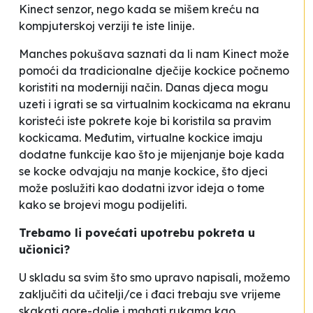
Kinect senzor, nego kada se mišem kreću na
kompjuterskoj verziji te iste linije.
Manches pokušava saznati da li nam Kinect može
pomoći da tradicionalne dječije kockice počnemo
koristiti na moderniji način. Danas djeca mogu
uzeti i igrati se sa virtualnim kockicama na ekranu
koristeći iste pokrete koje bi koristila sa pravim
kockicama. Međutim, virtualne kockice imaju
dodatne funkcije kao što je mijenjanje boje kada
se kocke odvajaju na manje kockice, što djeci
može poslužiti kao dodatni izvor ideja o tome
kako se brojevi mogu podijeliti.
Trebamo li povećati upotrebu pokreta u
učionici?
U skladu sa svim što smo upravo napisali, možemo
zaključiti da učitelji/ce i đaci trebaju sve vrijeme
skakati gore-dolje i mahati rukama kao