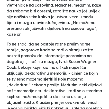
vjetrenjače na časovima. Manches, međutim, kaže
da trebamo biti oprezni, zato što nauka još uvijek
nije načisto s tim kakva je ustvari veza između
tijela i mozga u ovim slučajevima. „Ne možemo
prerano zaključivati i djelovati na osnovu toga“,
kaže on.
To ne znači da ne postoje razne preliminarne
teorije, pogotovo kada se radi o pitanju zašto
pokreti pomažu da informacije pohranimo na
dugotrajniji način u mozgu, tvrdi Susan Wagner
Cook. Lekcije koje radimo u školi najčešće
uključuju deklarativnu memoriju – činjenice kojih
se svjesno možemo sjetiti ili koje možemo
„deklarirati“ nekada poslije. Međutim, neki dijelovi
naše memorije nisu deklarativni; radi se o stvarima
kojih se možemo sjetiti a da nismo u stanju
objasniti zašto. Klasični primjer ovakve aktivnosti
je vožnja bicikla. Fizički pokreti su izgleda posebno