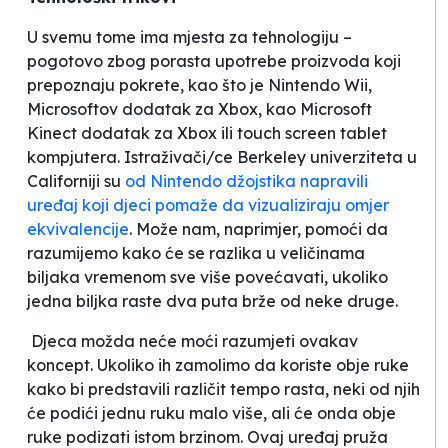
U svemu tome ima mjesta za tehnologiju –
pogotovo zbog porasta upotrebe proizvoda koji
prepoznaju pokrete, kao što je Nintendo Wii,
Microsoftov dodatak za Xbox, kao Microsoft
Kinect dodatak za Xbox ili
touch screen
tablet
kompjutera. Istraživači/ce Berkeley univerziteta u
Californiji su
od Nintendo džojstika napravili
uređaj koji djeci pomaže da vizualiziraju omjer
ekvivalencije
. Može nam, naprimjer, pomoći da
razumijemo kako će se razlika u veličinama
biljaka vremenom sve više povećavati, ukoliko
jedna biljka raste dva puta brže od neke druge.
Djeca možda neće moći razumjeti ovakav
koncept. Ukoliko ih zamolimo da koriste obje ruke
kako bi predstavili različit tempo rasta, neki od njih
će podići jednu ruku malo više, ali će onda obje
ruke podizati istom brzinom. Ovaj uređaj pruža