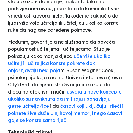
što pokazuje da nam je, makar to bilo i na
podsvjesnom nivou, jako stalo do komunikativne
vrijednosti govora tijela. Također je zaključio da
ljudi više vole učitelja ili učiteljicu ukoliko koriste
ruke da naglase određene pojmove.
Međutim, govor tijela ne služi samo da poveća
popularnost učiteljima i učiteljicama. Studije
pokazuju kako manja djeca
uče više ukoliko
učitelj ili učiteljica koriste pokrete dok
objašnjavaju neki poja
m. Susan Wagner Cook,
psihologinja koja radi na Univerzitetu Iowa (Iowa
City) tvrdi da njena istraživanja pokazuju da
djeca na efektivniji način
usvajaju nove koncepte
ukoliko su naviknuta da imitiraju i ponavljaju
geste učitelja/ice
i da
časovi koji uključuju i riječi i
pokrete žive duže u njihovoj memoriji nego časovi
gdje se koriste samo riječi
.
Tehnološki trikovi