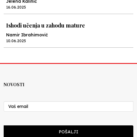
Jelena Kalinić
16.06.2025
Ishodi učenja u zahodu mature
Namir Ibrahimović
10.06.2025
Kraj školske godine, fotofiniš
Anes Osmić
04.06.2025
NOVOSTI
Reformar’s Coming
Nenad Veličković
29.10.2024
Cuke i djeca
POŠALJI
Školegijum redakcija