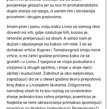
povjerenje glasača jer su s
va tri protukandidata
duplo starija od njega,
a samim tim i istrošenija
privatnim i drugim poslovima.
Imam plan i jasnu viziju kako Livno sa samog dna
dovesti na vrh, gdje zaslužuje biti
, kazao je,
retorički pretjerujući sa
dnom
. A ostao nam je
dužan i objašnjenje na kakav
vrh
misli. I on se
dotakao vrtića:
Kupres i Tomislavgrad imaju nove
vrtiće, a mi četiri godine pričamo kako će se
graditi i u Livnu
.
I njegova se
vizija
podudara s
vizijama iz drugih opština, i staje u dvije riječi:
obitelj i budućnost.
Zabrinut je oko iseljavanja,
zapažajući da se u
deset godina skoro prepolovio
broj đaka u Livanjskim školama.
Odgovornoj
narodnoj vlasti bi to bio razlog za izvanredno
stanje jednako kao ratna prijetnja
, poentirao je.
Najbliže se temi obrazovanja primakao spominjući
proračun za školstvo
(zahvaljujući Školegijumu?),