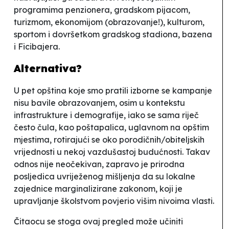
programima penzionera, gradskom pijacom,
turizmom, ekonomijom (
obrazovanje
!), kulturom,
sportom i dovršetkom gradskog stadiona, bazena
i
Ficibajera.
Alternativa?
U pet opština koje smo pratili izborne se kampanje
nisu bavile obrazovanjem, osim u kontekstu
infrastrukture i demografije, iako se sama riječ
često čula, kao poštapalica, uglavnom na opštim
mjestima,
rotirajući
se oko porodičnih/obiteljskih
vrijednosti u nekoj vazdušastoj budućnosti. Takav
odnos nije neočekivan, zapravo je prirodna
posljedica uvriježenog mišljenja da su lokalne
zajednice marginalizirane zakonom, koji je
upravljanje školstvom povjerio višim nivoima vlasti.
Čitaocu se stoga ovaj pregled može učiniti