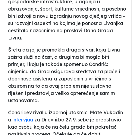
gospodarske infrastrukture, ulaganja u
obrazovanje, šport, kulturne vrijednosti, a posebno
bih izdvojila novu izgradnju novog dječjeg vrtića
–
su
razvojni aspekti
na kojima je ponosna Livanjka
čestitala nazočnima na proslavi Dana Grada
Livna.
Šteta da joj je promakla druga stvar, koja Livnu
zaista služi na čast, a drugima bi mogla biti
primjer, i koju je takođe spomenuo Čondrić:
činjenicu da Grad osigurava sredstva za plaće i
doprinose asistenata zaposlenih u vrtićima s
obzirom na to da ovaj problem nije sustavno
riješen i predstavlja veliko opterećenje samim
ustanovama.
Čondrićev rival u izbornoj utakmici
Mate Vukadin
u
intervjuu
za Dnevni.ba 27. 9. sebe je predstavio
kao osobu koja će na čelu grada
biti pokretač
pozitivnih procesa
. Očekuje da će dobiti