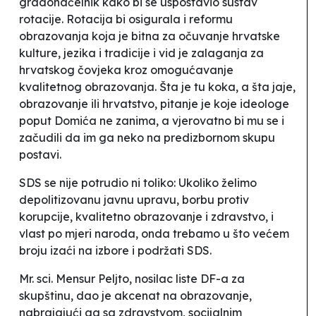
gradonačelnik kako bi se uspostavio sustav
rotacije.
Rotacija bi osigurala i
reformu
obrazovanja
koja je bitna za
očuvanje hrvatske
kulture, jezika i tradicije
i vid je zalaganja
za
hrvatskog čovjeka kroz omogućavanje
kvalitetnog obrazovanja
. Šta je tu koka, a šta jaje,
obrazovanje ili hrvatstvo, pitanje je koje ideologe
poput Domića ne zanima, a vjerovatno bi mu se i
začudili da im ga neko na predizbornom skupu
postavi.
SDS se nije potrudio ni toliko:
Ukoliko želimo
depolitizovanu javnu upravu, borbu protiv
korupcije, kvalitetno obrazovanje i zdravstvo, i
vlast po mjeri naroda, onda trebamo u što većem
broju izaći na izbore i podržati SDS.
Mr. sci. Mensur Peljto, nosilac liste DF-a za
skupštinu, dao je akcenat na obrazovanje,
nabrajajući ga sa zdravstvom, socijalnim