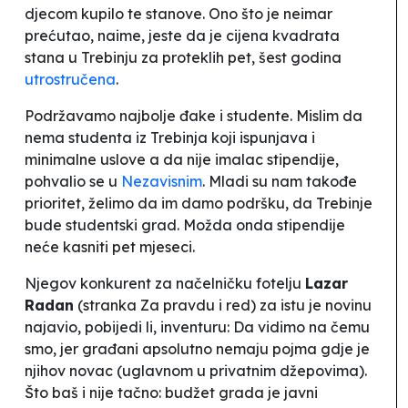
djecom kupilo te stanove. Ono što je neimar
prećutao, naime, jeste da je cijena kvadrata
stana u Trebinju za proteklih pet, šest godina
utrostručena
.
Podržavamo najbolje đake i studente. Mislim da
nema studenta iz Trebinja koji ispunjava i
minimalne uslove a da nije imalac stipendije
,
pohvalio se u
Nezavisnim
.
Mladi su nam takođe
prioritet, želimo da im damo podršku, da Trebinje
bude studentski grad.
Možda onda stipendije
neće kasniti pet mjeseci.
Njegov konkurent za načelničku fotelju
Lazar
Radan
(stranka Za pravdu i red) za istu je novinu
najavio, pobijedi li,
inventuru
:
Da vidimo na čemu
smo, jer građani apsolutno nemaju pojma gdje je
njihov novac (uglavnom u privatnim džepovima)
.
Što baš i nije tačno: budžet grada je javni