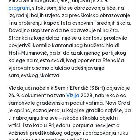
Mirza Selimbegović (NiP), objavio je 21. 9.
program
, s fokusom, što se obrazovanja tiče, na
izgradnji boljih uvjeta za predškolsko obrazovanje
i na proširenju kapaciteta osnovnih i srednjih škola.
Dovoljno uopšteno da ne obavezuje ni na šta.
Stranka iz koje dolazi nije se u kantonu proslavila
povjerivši kormilo kantonalnog budžeta Naidi
Hoti-Muminović, pa bi dolazak njenog partijskog
kolege na mjesto svadljivog oponenta Efendića
vjerovatno samo olakšao udešnjavanje
sarajevskog školstva.
Vladajući načelnik Semir Efendić (SBiH) objavio je
26. 9. dokument nazvan
Vizija
2028, nabrekao od
samohvale građevinskim poduhvatima. Novi Grad
je općina, saznajemo, u kojoj se gradilo najviše, pa
u nabrajanju šta sve – iskoče i
školski objekti i
vrtići
. Isto kao u Prijedoru: potpuna nesvijest o
važnosti predškolskog odgoja i obrazovanja ruku