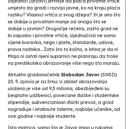
zajednici (
državi
) jeftinije da plaća privatne vrtiće
umjesto da gradi i razvija javne, ko na kraju plaća
razliku? Vlasnici vrtića iz svog džepa? Ili je ono što
se dobije u privatnim manje od onoga što se
dobije u javnim? Drugačije rečeno, zašto grad ne
bi
zaposlio
i privatne vrtiće, izjednačivši ne samo
cijene boravka, nego i plate, standarde, uslove,
prava radnika... Zato što to košta, a istina je da ni
Maja ni ostali njeni suparnici ne planiraju da troše
na predškolsko obrazovanje više nego što moraju.
Aktuelni gradonačelnik
Slobodan Javor
(SNSD)
20. 9. izjavio je za Srnu:
U oblast obrazovanja
uloženo je više od 9,5 miliona, obezbijeđeni su
besplatni udžbenici, povećane đačke i studentske
stipendije, subvencionisan đački prevoz, a grad
nagrađuje i istaknute talente, najbolje učenike, od
ove godine i najbolje studente.
Ista matrica, samo što je Javor imao u rukama