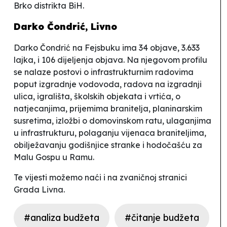
Brko distrikta BiH.
Darko Čondrić, Livno
Darko Čondrić na Fejsbuku ima 34 objave, 3.633
lajka, i 106 dijeljenja objava. Na njegovom profilu
se nalaze postovi o infrastrukturnim radovima
poput izgradnje vodovoda, radova na izgradnji
ulica, igrališta, školskih objekata i vrtića, o
natjecanjima, prijemima branitelja, planinarskim
susretima, izložbi o domovinskom ratu, ulaganjima
u infrastrukturu, polaganju vijenaca braniteljima,
obilježavanju godišnjice stranke i hodočašću za
Malu Gospu u Ramu.
Te vijesti možemo naći i na zvaničnoj stranici
Grada Livna.
#analiza budžeta
#čitanje budžeta