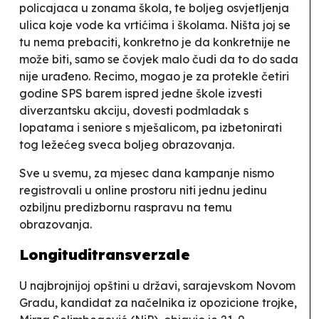
policajaca u zonama škola, te boljeg osvjetljenja
ulica koje vode ka vrtićima i školama.
Ništa joj se
tu nema prebaciti, konkretno je da konkretnije ne
može biti, samo se čovjek malo čudi da to do sada
nije urađeno. Recimo, mogao je za protekle četiri
godine SPS barem ispred jedne škole izvesti
diverzantsku akciju, dovesti podmladak s
lopatama i seniore s mješalicom, pa izbetonirati
tog ležećeg sveca boljeg obrazovanja.
Sve u svemu, za mjesec dana kampanje nismo
registrovali u online prostoru niti jednu jedinu
ozbiljnu predizbornu raspravu na temu
obrazovanja.
Longituditransverzale
U najbrojnijoj opštini u državi, sarajevskom Novom
Gradu, kandidat za načelnika iz opozicione
trojke
,