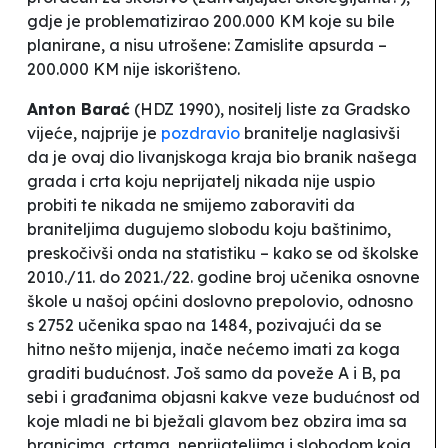
gdje je problematizirao 200.000 KM koje su bile
planirane, a nisu utrošene: Zamislite apsurda –
200.000 KM nije iskorišteno.
Anton Barać
(HDZ 1990),
nositelj liste za Gradsko
vijeće, najprije je
pozdravio
branitelje naglasivši
da je
ovaj dio livanjskoga kraja bio branik našega
grada i crta koju neprijatelj nikada nije uspio
probiti te nikada ne smijemo zaboraviti da
braniteljima dugujemo slobodu koju baštinimo
,
preskočivši onda na statistiku –
kako se od školske
2010./11. do 2021./22. godine broj učenika osnovne
škole u našoj općini doslovno prepolovio, odnosno
s 2752 učenika spao na 1484
, pozivajući da se
hitno nešto mijenja,
inače nećemo imati za koga
graditi budućnost
. Još samo da poveže A i B, pa
sebi i građanima objasni kakve veze
budućnost
od
koje mladi ne bi bježali glavom bez obzira ima sa
branicima, crtama, neprijateljima i slobodom koja