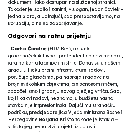
dokument i lako dostupan na službenoj stranici.
Također je ispalio i zanimljiv slogan,
jedan čovjek –
jedna plata
, aludirajući, sad pretpostavljamo, na
korupciju, a ne na zapošljavanje.
Odgovori na ratnu prijetnju
I
Darko Čondrić
(HDZ BiH), aktuelni
gradonačelnik Livna i pretendent na novi mandat,
igra na kartu krampe i mistrije:
Danas su u našem
gradu u tijeku brojni infrastrukturni radovi
,
poručuje glasačima, pa nabraja i radove
na
brojnim školskim objektima, a s ponosom ističem,
započeli smo i gradnju novog dječjeg vrtića.
Sad,
koji i kakvi radovi, ne znamo, u budžetu nas ta
stavka nije impresionirala. Dajući mu stranačku
podršku,
predsjedateljica Vijeća ministara Bosne i
Hercegovine
Borjana Krišto
takođe je
istakla –
vrtić kojeg nema:
Svi projekti iz oblasti