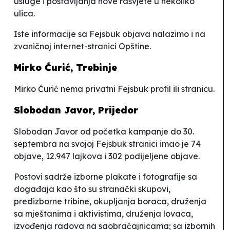
usluge i postavljanja nove rasvjete u nekoliko
ulica.
Iste informacije sa Fejsbuk objava nalazimo i na
zvaničnoj internet-stranici Opštine.
Mirko Ćurić, Trebinje
Mirko Ćurić nema privatni Fejsbuk profil ili stranicu.
Slobodan Javor, Prijedor
Slobodan Javor od početka kampanje do 30.
septembra na svojoj Fejsbuk
stranici imao je 74
objave, 12.947 lajkova i 302 podijeljene objave.
Postovi sadrže izborne plakate i fotografije sa
događaja kao što su stranački skupovi,
predizborne tribine, okupljanja boraca, druženja
sa mještanima i aktivistima, druženja lovaca,
izvođenja radova na saobraćajnicama; sa izbornih