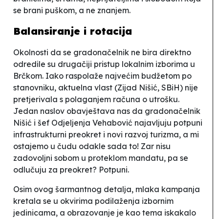
se brani puškom, a ne znanjem.
Balansiranje i rotacija
Okolnosti da se gradonačelnik ne bira direktno
odredile su drugačiji pristup lokalnim izborima u
Brčkom. Iako raspolaže najvećim budžetom po
stanovniku, aktuelna vlast (
Zijad Nišić, SBiH) nije
pretjerivala s polaganjem računa o utrošku.
Jedan naslov obavještava nas da
gradonačelnik
Nišić i šef Odjeljenja Vehabović najavljuju potpuni
infrastrukturni preokret i novi razvoj turizma
, a mi
ostajemo u čudu odakle sada to! Zar nisu
zadovoljni sobom u proteklom mandatu, pa se
odlučuju za preokret? Potpuni.
Osim ovog šarmantnog detalja,
mlaka kampanja
kretala se u okvirima podilaženja izbornim
jedinicama, a obrazovanje je kao tema iskakalo