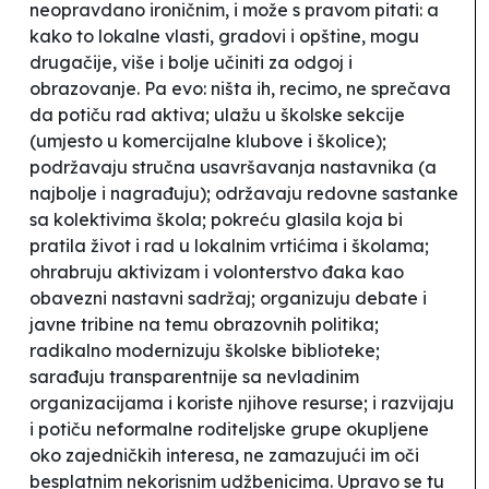
neopravdano ironičnim, i može s pravom pitati: a
kako to
lokalne vlasti
, gradovi i opštine, mogu
drugačije, više i bolje učiniti za odgoj i
obrazovanje. Pa evo: ništa ih, recimo, ne sprečava
da potiču rad aktiva; ulažu u školske sekcije
(umjesto u komercijalne
klubove
i
školice
);
podržavaju stručna usavršavanja nastavnika (a
najbolje i nagrađuju); održavaju redovne sastanke
sa kolektivima škola; pokreću glasila koja bi
pratila život i rad u lokalnim vrtićima i školama;
ohrabruju aktivizam i volonterstvo đaka kao
obavezni nastavni sadržaj; organizuju debate i
javne tribine na temu obrazovnih politika;
radikalno modernizuju školske biblioteke;
sarađuju transparentnije sa nevladinim
organizacijama i koriste njihove resurse; i razvijaju
i potiču neformalne roditeljske grupe okupljene
oko zajedničkih interesa, ne zamazujući im oči
besplatnim nekorisnim udžbenicima. Upravo se tu