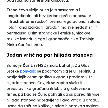
pod ruku sa šalterskom drskošću.
Efendićeva vizija puna je transverzala i
longitudinala, ali bez ijedne riječi o odnosu te
infrastrukturne raskoši prema regulacionom planu
i planiranoj izgradnji građanima sve nedostižnijih
penthausa. Osim stranačke i etničke, nikakve
razlike između njega i gradonačelnika Trebinja
Mirka Ćurića nema.
Jedan vrtić na par hiljada stanova
Samo je
Ćurić
(SNSD) malo bahatiji. Za Glas
Srpske
pohvalio
se podatkom da je u Trebinju u
posljednjih osam godina u gradu prodato više
hiljada stanova. Čovjek se zapita sluša li
predstavnika građana ili lobistu građevinske
firme, pa kad se Ćurić pohvali da su pored tih više
hiljada stanova napravljena i dva vrtića u gradu,
uzme da računa koliko je mladih parova s malom