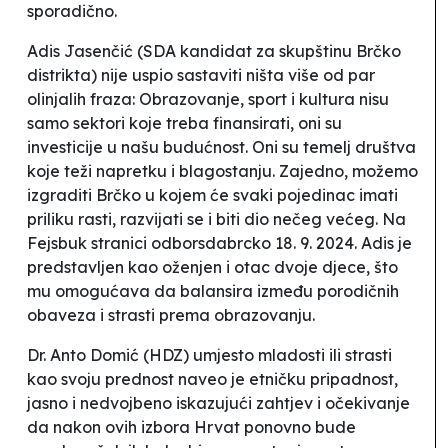
sporadično.
Adis Jasenčić (SDA kandidat za skupštinu Brčko
distrikta) nije uspio sastaviti ništa više od par
olinjalih fraza:
Obrazovanje, sport i kultura nisu
samo sektori koje treba finansirati, oni su
investicije u našu budućnost. Oni su temelj društva
koje teži napretku i blagostanju. Zajedno, možemo
izgraditi Brčko u kojem će svaki pojedinac imati
priliku rasti, razvijati se i biti dio nečeg većeg. Na
Fejsbuk stranici odborsdabrcko 18. 9. 2024. Adis je
predstavljen kao oženjen i otac dvoje djece, što
mu omogućava da balansira između porodičnih
obaveza i strasti prema obrazovanju.
Dr. Anto Domić (HDZ) umjesto mladosti ili strasti
kao svoju prednost naveo je etničku pripadnost,
jasno i nedvojbeno
iskazujući
zahtjev i očekivanje
da nakon ovih izbora Hrvat ponovno bude