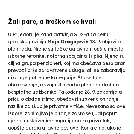
Žali pare, a troškom se hvali
U Prijedoru je kandidatkinja SDS-a za čelnu
gradsku poziciju
Maja Dragojević
18. 9. objavila
plan rada. Njene su tačke uglavnom opšte mjesto
izborne retorike, notorna
socijalna šuplja
. Njena su
ciljna grupa penzioneri, kojima obećava besplatan
prevoz i brže zdravstvene usluge, ali ne zaboravlja
ni druge potrebne kategorije. Što se tiče
obrazovanja, u svoju klin čorbu planira udrobiti i
besplatne udžbenike. Također je 28. 9. zakotrljala
priču o obdaništima, obećavši subvencioniranje
razlike za skuplje privatne vrtiće. Nevezano sa ove
izbore, zanimljivo je pitanje zašto se ljudi poput
nje, sa neskrivenim simpatijama za privatluk,
uopšte guraju u javne poslove. Konkretno, ako je