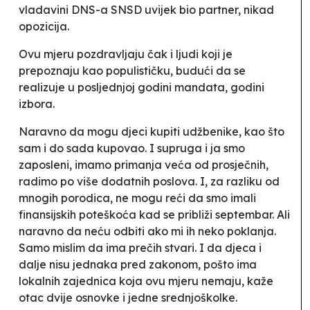
vladavini DNS-a SNSD uvijek bio partner, nikad
opozicija.
Ovu mjeru pozdravljaju čak i ljudi koji je
prepoznaju kao populističku, budući da se
realizuje u posljednjoj godini mandata, godini
izbora.
Naravno da mogu djeci kupiti udžbenike, kao što
sam i do sada kupovao. I supruga i ja smo
zaposleni, imamo primanja veća od prosječnih,
radimo po više dodatnih poslova. I, za razliku od
mnogih porodica, ne mogu reći da smo imali
finansijskih poteškoća kad se približi septembar. Ali
naravno da neću odbiti ako mi ih neko poklanja.
Samo mislim da ima prečih stvari. I da djeca i
dalje nisu jednaka pred zakonom, pošto ima
lokalnih zajednica koja ovu mjeru nemaju
, kaže
otac dvije osnovke i jedne srednjoškolke.