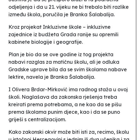
odjeljenja i da u 21. vijeku ne bi trebalo biti razlike
između škola
, poručila je Branka Šalabalija.
Kroz projekat
Inkluzivne škole – inkluzivne
zajednice
iz budžeta Grada ranije su opremili
kabinete biologije i geografije.
Plan je bio da se ove godine iz tog projekta
nabavi razglas za matičnu školu, ali je odluka
Gradske uprave bila da se svim školama nabave
lektire
, navela je Branka Šalabalija.
I Olivera Brdar-Mirković ima radnog staža u ovoj
školi. Naglašava da zakonska rješenja treba
kreirati prema potrebama,
a ne kao da se pišu
prema školama punim djece
, kao
i da se puno
griješi s centralizacijom.
Kako zakonski okvir može biti isti za, recimo, školu
u istočnoj Hercegovini s jednim ili dva učenika i za