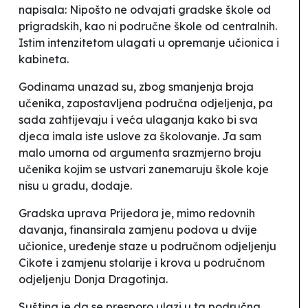
napisala:
Nipošto ne odvajati gradske škole od
prigradskih, kao ni područne škole od centralnih.
Istim intenzitetom ulagati u opremanje učionica i
kabineta.
Godinama unazad su, zbog smanjenja broja
učenika, zapostavljena područna odjeljenja, pa
sada zahtijevaju i veća ulaganja kako bi sva
djeca imala iste uslove za školovanje. Ja sam
malo umorna od argumenta
srazmjerno broju
učenika kojim se ustvari zanemaruju škole koje
nisu u gradu
, dodaje.
Gradska uprava Prijedora je, mimo redovnih
davanja, finansirala zamjenu podova u dvije
učionice, uređenje staze u područnom odjeljenju
Cikote i zamjenu stolarije i krova u područnom
odjeljenju Donja Dragotinja.
Suština je da se presporo ulazi u ta područna