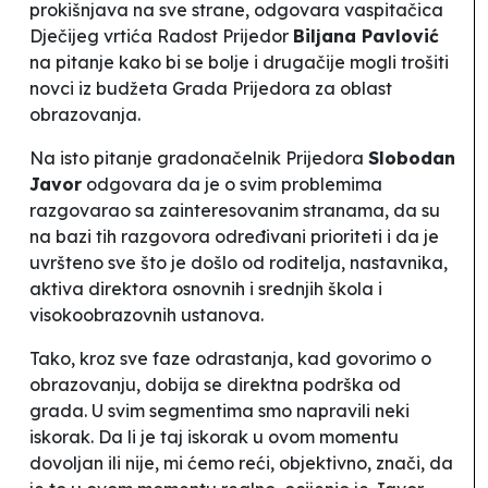
prokišnjava na sve strane
, odgovara vaspitačica
Dječijeg vrtića
Radost
Prijedor
Biljana Pavlović
na pitanje kako bi se bolje i drugačije mogli trošiti
novci iz budžeta Grada Prijedora za oblast
obrazovanja.
Na isto pitanje gradonačelnik Prijedora
Slobodan
Javor
odgovara da je o svim problemima
razgovarao sa zainteresovanim stranama, da su
na bazi tih razgovora određivani prioriteti i da je
uvršteno sve što je došlo od roditelja, nastavnika,
aktiva direktora osnovnih i srednjih škola i
visokoobrazovnih ustanova.
Tako, kroz sve faze odrastanja, kad govorimo o
obrazovanju, dobija se direktna podrška od
grada. U svim segmentima smo napravili neki
iskorak. Da li je taj iskorak u ovom momentu
dovoljan ili nije, mi ćemo reći, objektivno, znači, da