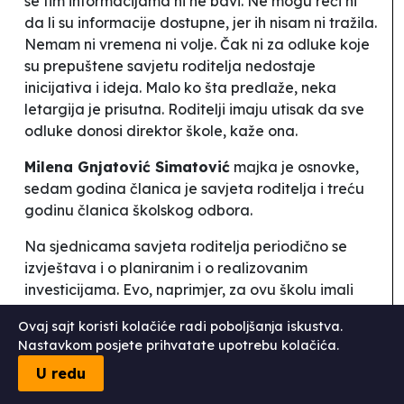
se tim informacijama ni ne bavi. Ne mogu reći ni
da li su informacije dostupne, jer ih nisam ni tražila.
Nemam ni vremena ni volje. Čak ni za odluke koje
su prepuštene savjetu roditelja nedostaje
inicijativa i ideja. Malo ko šta predlaže, neka
letargija je prisutna. Roditelji imaju utisak da sve
odluke donosi direktor škole
, kaže ona.
Milena Gnjatović Simatović
majka je osnovke,
sedam godina članica je savjeta roditelja i treću
godinu članica školskog odbora.
Na sjednicama savjeta roditelja periodično se
izvještava i o planiranim i o realizovanim
investicijama. Evo, naprimjer, za ovu školu imali
smo izvještaj o izgradnji trotoara koji je godinama
Ovaj sajt koristi kolačiće radi poboljšanja iskustva.
unazad traženo da se uradi, onda da škola ide u
Nastavkom posjete prihvatate upotrebu kolačića.
nabavku televizora, pa onda i inicijative roditelja
U redu
da se ide u prikupljanje para za neke potrebe
škole ili za neke humanitarne akcije, i tako. Onda