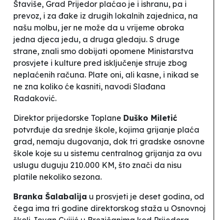
Štaviše, Grad Prijedor plaćao je i ishranu, pa i
prevoz, i za đake iz drugih lokalnih zajednica, na
našu molbu, jer ne može da u vrijeme obroka
jedna djeca jedu, a druga gledaju. S druge
strane, znali smo dobijati opomene Ministarstva
prosvjete i kulture pred isključenje struje zbog
neplaćenih računa. Plate oni, ali kasne, i nikad se
ne zna koliko će kasniti
, navodi Slađana
Radaković.
Direktor prijedorske
Toplane
Duško Miletić
potvrđuje da srednje škole, kojima grijanje plaća
grad, nemaju dugovanja, dok tri gradske osnovne
škole koje su u sistemu centralnog grijanja za ovu
uslugu duguju 210.000 KM, što znači da nisu
platile nekoliko sezona.
Branka Šalabalija
u prosvjeti je deset godina, od
čega ima tri godine direktorskog staža u Osnovnoj