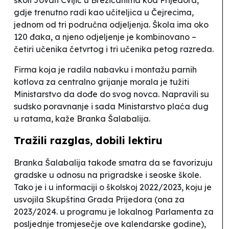
školi
Jovan Cvijić
u Brezičanima kod Prijedora,
gdje trenutno radi kao učiteljica u Čejrecima,
jednom od tri područna odjeljenja. Škola ima oko
120 đaka, a njeno odjeljenje je kombinovano –
četiri učenika četvrtog i tri učenika petog razreda.
Firma koja je radila nabavku i montažu parnih
kotlova za centralno grijanje morala je tužiti
Ministarstvo da dođe do svog novca. Napravili su
sudsko poravnanje i sada Ministarstvo plaća dug
u ratama
, kaže Branka Šalabalija.
Tražili razglas, dobili lektiru
Branka Šalabalija takođe smatra da se favorizuju
gradske u odnosu na prigradske i seoske škole.
Tako je i u informaciji o školskoj 2022/2023, koju je
usvojila Skupština Grada Prijedora (ona za
2023/2024. u programu je lokalnog Parlamenta za
posljednje tromjesečje ove kalendarske godine),