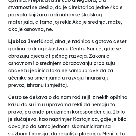
opština. Prepričava se kao anegdota, a u
stvarnosti se desilo, da je direktorica jedne škole
pozvala knjižaru radi nabavke školskog
materijala, a tamo joj rekli:
Ako je srednja, može,
ako je osnovna, ne
.
Ljubica Ivetić
socijalna je radnica s gotovo deset
godina radnog iskustva u Centru
Sunce
, gdje se
obrazuju djeca atipičnog razvoja. Zakoni o
osnovnom i o srednjem obrazovanju propisuju
obavezu jedinica lokalne samouprave da za
učenike sa smetnjama u razvoju finansiraju
prevoz, ishranu i smještaj.
Često se dešavalo da nam roditelji iz nekih opština
kažu da su im u upravama rekli da nemaju to
pravo, pa onda preuzmem korespondenciju. I bilo
je slučajeva, kao naprimjer Kostajnica, gdje je bilo
dovoljno da samo jednom iskomuniciram sa
službom finansija, da regulišu plaćanja. Meni je to