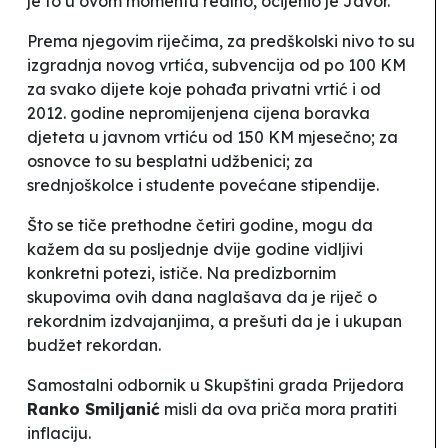
je to u ovom momentu realno
, ocijenio je Javor.
Prema njegovim riječima, za predškolski nivo to su
izgradnja novog vrtića, subvencija od po 100 KM
za svako dijete koje pohađa privatni vrtić i od
2012. godine nepromijenjena cijena boravka
djeteta u javnom vrtiću od 150 KM mjesečno; za
osnovce to su besplatni udžbenici; za
srednjoškolce i studente povećane stipendije.
Što se tiče prethodne četiri godine, mogu da
kažem da su posljednje dvije godine vidljivi
konkretni potezi
, ističe.
Na predizbornim
skupovima ovih dana naglašava da je riječ o
rekordnim izdvajanjima, a prešuti da je i ukupan
budžet rekordan.
Samostalni odbornik u Skupštini grada Prijedora
Ranko Smiljanić
misli da ova priča mora pratiti
inflaciju.