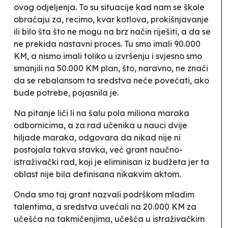
ovog odjeljenja. To su situacije kad nam se škole
obraćaju za, recimo, kvar kotlova, prokišnjavanje
ili bilo šta što ne mogu na brz način riješiti, a da se
ne prekida nastavni proces. Tu smo imali 90.000
KM, a nismo imali toliko u izvršenju i svjesno smo
smanjili na 50.000 KM plan, što, naravno, ne znači
da se rebalansom ta sredstva neće povećati, ako
bude potrebe
, pojasnila je.
Na pitanje liči li na šalu pola miliona maraka
odbornicima, a za rad učenika u nauci dvije
hiljade maraka, odgovara da nikad nije ni
postojala takva stavka, već grant naučno-
istraživački rad, koji je eliminisan iz budžeta jer ta
oblast nije bila definisana nikakvim aktom.
Onda smo taj grant nazvali podrškom mladim
talentima, a sredstva uvećali na 20.000 KM za
učešća na takmičenjima, učešća u istraživačkim