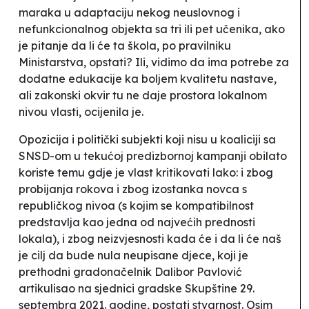
maraka u adaptaciju nekog neuslovnog i
nefunkcionalnog objekta sa tri ili pet učenika, ako
je pitanje da li će ta škola, po pravilniku
Ministarstva, opstati? Ili, vidimo da ima potrebe za
dodatne edukacije ka boljem kvalitetu nastave,
ali zakonski okvir tu ne daje prostora lokalnom
nivou vlasti
, ocijenila je.
Opozicija i politički subjekti koji nisu u koaliciji sa
SNSD-om u tekućoj predizbornoj kampanji obilato
koriste temu gdje je vlast kritikovati lako: i zbog
probijanja rokova i zbog izostanka novca s
republičkog nivoa (s kojim se kompatibilnost
predstavlja kao jedna od najvećih prednosti
lokala), i zbog neizvjesnosti kada će i da li će
naš
je cilj da bude nula neupisane djece
, koji je
prethodni gradonačelnik Dalibor Pavlović
artikulisao na sjednici gradske Skupštine 29.
septembra 2021. godine, postati stvarnost. Osim