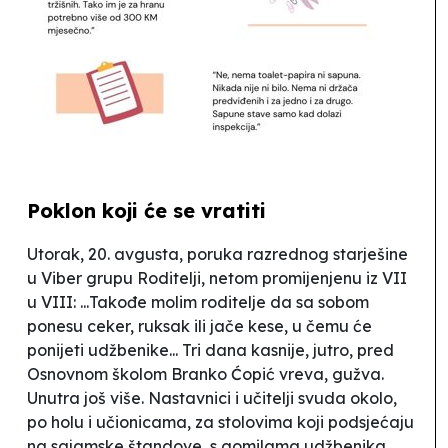
Poklon koji će se vratiti
Utorak, 20. avgusta, poruka razrednog starješine
u Viber grupu Roditelji, netom promijenjenu iz VII
u VIII: ...
Takođe molim roditelje da sa sobom
ponesu ceker, ruksak ili jače kese, u čemu će
ponijeti udžbenike
... Tri dana kasnije, jutro, pred
Osnovnom školom
Branko Ćopić
vreva, gužva.
Unutra još više. Nastavnici i učitelji svuda okolo,
po holu i učionicama, za stolovima koji podsjećaju
na sajamske štandove, s gomilama udžbenika,