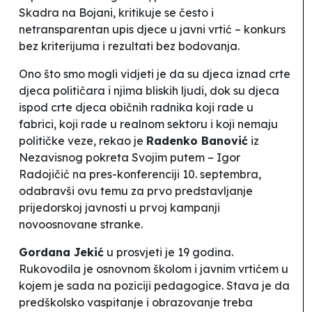
Skadra na Bojani
,
kritikuje se često i
netransparentan upis djece u javni vrtić – konkurs
bez kriterijuma i rezultati bez bodovanja.
Ono što smo mogli vidjeti je da su djeca iznad crte
djeca političara i njima bliskih ljudi, dok su djeca
ispod crte djeca običnih radnika koji rade u
fabrici, koji rade u realnom sektoru i koji nemaju
političke veze
, rekao je
Radenko Banović
iz
Nezavisnog pokreta
Svojim putem
– Igor
Radojičić na pres-konferenciji 10. septembra,
odabravši ovu temu za prvo predstavljanje
prijedorskoj javnosti u prvoj kampanji
novoosnovane stranke.
Gordana Jekić
u prosvjeti je 19 godina.
Rukovodila je osnovnom školom i javnim vrtićem u
kojem je sada na poziciji pedagogice. Stava je da
predškolsko vaspitanje i obrazovanje treba