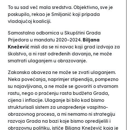
To su sad već mala sredstva. Objektivno, sve je
poskupilo
, rekao je Smiljanić koji pripada
vladajućoj koaliciji.
Samostalna odbornica u Skupštini Grada
Prijedora u mandatu 2020–2024.
Biljana
Knežević
misli da se ni novac koji grad izdvaja za
školstvo, a ni rast određenih davanja, ne može
smatrati ulaganjem u obrazovanje.
Zakonska obaveza ne može se zvati ulaganjem.
Neka povećanja, naprimjer stipendija, pompezno
su najavljivana, a ne može se govoriti o stvarnom
rastu, nego o praćenju rasta budžeta Grada,
cijena i inflacije. Ulaganje bi bilo kad bismo
strukturisali sistem za unapređenje vaspitno-
obrazovnog procesa, a mi nemamo ni strategiju
razvoja Grada na bazi koje bismo opredijelili i
obrazovnu politiku
, ističe Biljana Knežević koja je