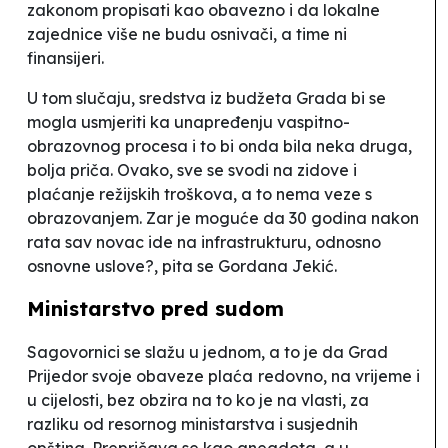
zakonom propisati kao obavezno i da lokalne
zajednice više ne budu osnivači, a time ni
finansijeri.
U tom slučaju, sredstva iz budžeta Grada bi se
mogla usmjeriti ka unapređenju vaspitno-
obrazovnog procesa i to bi onda bila neka druga,
bolja priča. Ovako, sve se svodi na zidove i
plaćanje režijskih troškova, a to nema veze s
obrazovanjem. Zar je moguće da 30 godina nakon
rata sav novac ide na infrastrukturu, odnosno
osnovne uslove?
, pita se Gordana Jekić.
Ministarstvo pred sudom
Sagovornici se slažu u jednom, a to je da Grad
Prijedor svoje obaveze plaća
redovno, na vrijeme i
u cijelosti, bez obzira na to ko je na vlasti, za
razliku od resornog ministarstva i susjednih