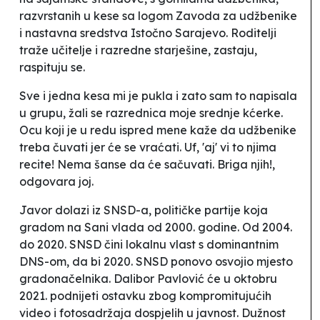
razvrstanih u kese sa logom Zavoda za udžbenike
i nastavna sredstva Istočno Sarajevo. Roditelji
traže učitelje i razredne starješine, zastaju,
raspituju se.
Sve i jedna kesa mi je pukla i zato sam to napisala
u grupu
, žali se razrednica moje srednje kćerke.
Ocu koji je u redu ispred mene kaže da udžbenike
treba čuvati jer će se vraćati.
Uf, 'aj' vi to njima
recite! Nema šanse da će sačuvati. Briga njih!
,
odgovara joj.
Javor dolazi iz SNSD-a, političke partije koja
gradom na Sani vlada od 2000. godine. Od 2004.
do 2020. SNSD čini lokalnu vlast s dominantnim
DNS-om, da bi 2020. SNSD ponovo osvojio mjesto
gradonačelnika. Dalibor Pavlović će u oktobru
2021. podnijeti ostavku zbog kompromitujućih
video i fotosadržaja dospjelih u javnost. Dužnost