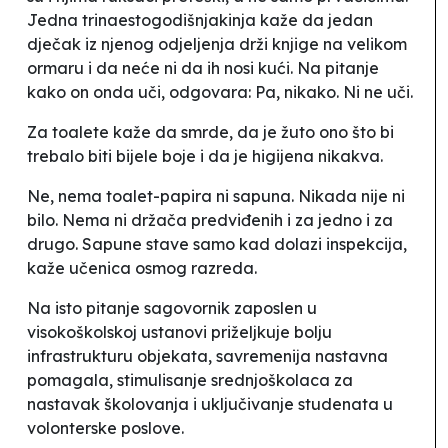
Jedna trinaestogodišnjakinja kaže da jedan
dječak iz njenog odjeljenja drži knjige na velikom
ormaru i da neće ni da ih nosi kući. Na pitanje
kako on onda uči, odgovara:
Pa, nikako. Ni ne uči
.
Za toalete kaže da smrde, da je žuto ono što bi
trebalo biti bijele boje i da je higijena nikakva.
Ne, nema toalet-papira ni sapuna. Nikada nije ni
bilo. Nema ni držača predviđenih i za jedno i za
drugo. Sapune stave samo kad dolazi inspekcija
,
kaže učenica osmog razreda.
Na isto pitanje sagovornik zaposlen u
visokoškolskoj ustanovi priželjkuje bolju
infrastrukturu objekata, savremenija nastavna
pomagala, stimulisanje srednjoškolaca za
nastavak školovanja i uključivanje studenata u
volonterske poslove.