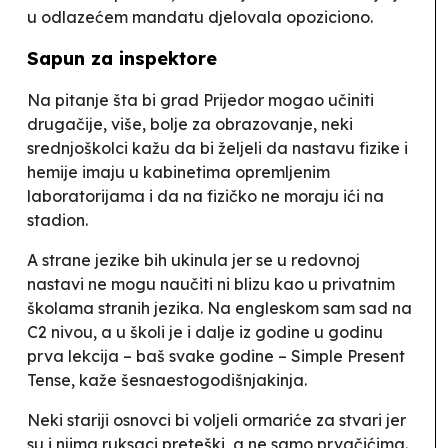
u odlazećem mandatu djelovala opoziciono.
Sapun za inspektore
Na pitanje šta bi grad Prijedor mogao učiniti
drugačije, više, bolje za obrazovanje, neki
srednjoškolci kažu da bi željeli da nastavu fizike i
hemije imaju u kabinetima opremljenim
laboratorijama i da na fizičko ne moraju ići na
stadion.
A strane jezike bih ukinula jer se u redovnoj
nastavi ne mogu naučiti ni blizu kao u privatnim
školama stranih jezika. Na engleskom sam sad na
C2 nivou, a u školi je i dalje iz godine u godinu
prva lekcija – baš svake godine
–
Simple Present
Tense
, kaže šesnaestogodišnjakinja.
Neki stariji osnovci bi voljeli ormariće za stvari jer
su i njima ruksaci preteški, a ne samo prvačićima.