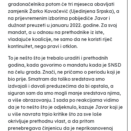
gradonačelnika potom će tri mjeseca obavljati
zamjenik Žarko Kovačević (Ujedinjena Srpska), a
na prijevremenim izborima pobijediće Javor i
dužnost preuzeti u januaru 2022. godine. Za svoj
mandat, a u odnosu na prethodnike iz iste,
vladajuće koalicije, ne samo da ne koristi riječ
kontinuitet, nego pravi i otklon.
To je nešto što je trebalo uraditi i prethodnih
godina, kada govorimo o mandatu kada je SNSD
na čelu grada. Znači, ne pričamo o periodu koji je
bio prije. Smatram da toliko sredstava smo
izdvajali i davali preduzećima da bi opstala, a
siguran sam da smo mogli manje sredstava njima,
a više obrazovanju. I sada po reakcijama vidimo
da je to nešto što je odjeknulo
, kazuje Javor koji je
u više navrata trpio kritike što za sve loše
okrivljuje prethodnu vlast, a da pritom
prenebregava činjenicu da je neprikosnovenoj