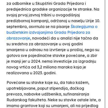
za odbornike u Skupštini Grada Prijedora i
predsjednica gradske organizacije te stranke. Na
svojoj prvoj javnoj tribini u ovogodišnjoj
predizbornoj kampanji, održanoj u naselju Urije 10.
septembra, osvrnula se na pisanje
Školegijuma
o
budžetskim izdvajanjima Grada Prijedora za
obrazovanje
, navodeći da u analizi nije tačno da
su sredstva za obrazovanje u ovoj godini
smanjena u odnosu na izvršenje u prošloj, nego su
gotovo sve pojedinačne stavke povećane, a zbir
je manji jer u 2024. nema investicije za izgradnju
novog vrtića od 3,2 miliona maraka koja je
realizovana u 2023. godini.
Povećane su stavke koje su, da tako kažem,
upotrebljavane, poput stipendija, đačkog
prevoza, nabavke udžbenika, sufinansiranja
Rudarskog fakulteta. Neke su stavke ostale iste, a
imamo grantove koji su umanjeni, ali na prijedlog