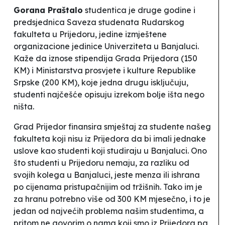
Gorana Praštalo
studentica je druge godine i
predsjednica Saveza studenata Rudarskog
fakulteta u Prijedoru, jedine izmještene
organizacione jedinice Univerziteta u Banjaluci.
Kaže da iznose stipendija Grada Prijedora (150
KM) i Ministarstva prosvjete i kulture Republike
Srpske (200 KM), koje jedna drugu isključuju,
studenti najčešće opisuju izrekom
bolje išta nego
ništa
.
Grad Prijedor finansira smještaj za studente našeg
fakulteta koji nisu iz Prijedora da bi imali jednake
uslove kao studenti koji studiraju u Banjaluci. Ono
što studenti u Prijedoru nemaju, za razliku od
svojih kolega u Banjaluci, jeste menza ili ishrana
po cijenama pristupačnijim od tržišnih. Tako im je
za hranu potrebno više od 300 KM mjesečno, i to je
jedan od najvećih problema našim studentima, a
pritom ne govorim o nama koji smo iz Prijedora pa