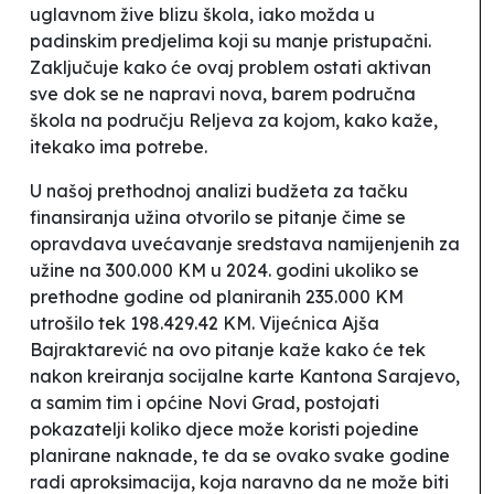
uglavnom žive blizu škola, iako možda u
padinskim predjelima koji su manje pristupačni.
Zaključuje kako će ovaj problem ostati aktivan
sve dok se ne napravi nova, barem područna
škola na području Reljeva za kojom, kako kaže,
itekako ima potrebe.
U našoj prethodnoj analizi budžeta za tačku
finansiranja užina otvorilo se pitanje čime se
opravdava uvećavanje sredstava namijenjenih za
užine na 300.000 KM u 2024. godini ukoliko se
prethodne godine od planiranih 235.000 KM
utrošilo tek 198.429.42 KM. Vijećnica Ajša
Bajraktarević na ovo pitanje kaže kako će tek
nakon kreiranja socijalne karte Kantona Sarajevo,
a samim tim i općine Novi Grad,
postojati
pokazatelji koliko djece može koristi pojedine
planirane naknade, te da se ovako svake godine
radi aproksimacija, koja naravno da ne može biti