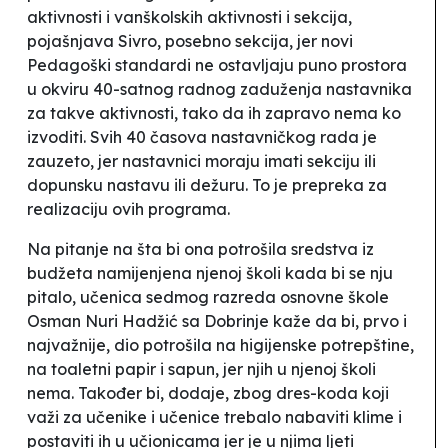
aktivnosti i vanškolskih aktivnosti i sekcija,
pojašnjava Sivro, posebno sekcija, jer novi
Pedagoški standardi ne ostavljaju puno prostora
u okviru 40-satnog radnog zaduženja nastavnika
za takve aktivnosti, tako da ih zapravo nema ko
izvoditi. Svih 40 časova nastavničkog rada je
zauzeto, jer nastavnici moraju imati sekciju ili
dopunsku nastavu ili dežuru. To je prepreka za
realizaciju ovih programa.
Na pitanje na šta bi ona potrošila sredstva iz
budžeta namijenjena njenoj školi kada bi se nju
pitalo, učenica sedmog razreda osnovne škole
Osman Nuri Hadžić
sa Dobrinje kaže da bi, prvo i
najvažnije, dio potrošila na higijenske potrepštine,
na toaletni papir i sapun, jer njih u njenoj školi
nema. Također bi, dodaje, zbog dres-koda koji
važi za učenike i učenice trebalo nabaviti klime i
postaviti ih u učionicama jer je u njima ljeti