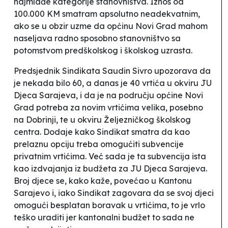
najmlađe kategorije stanovništva. Iznos od
100.000 KM smatram apsolutno neadekvatnim,
ako se u obzir uzme da općinu Novi Grad mahom
naseljava radno sposobno stanovništvo sa
potomstvom predškolskog i školskog uzrasta.
Predsjednik Sindikata Saudin Sivro upozorava da
je nekada bilo 60, a danas je 40 vrtića u okviru JU
Djeca Sarajeva
, i da je na području općine Novi
Grad potreba za novim vrtićima velika, posebno
na Dobrinji, te u okviru Željezničkog školskog
centra. Dodaje kako Sindikat smatra da kao
prelaznu opciju treba omogućiti subvencije
privatnim vrtićima. Već sada je ta subvencija ista
kao izdvajanja iz budžeta za JU
Djeca Sarajeva
.
Broj djece se, kako kaže, povećao u Kantonu
Sarajevo i, iako Sindikat zagovara da se svoj djeci
omogući besplatan boravak u vrtićima, to je vrlo
teško uraditi jer kantonalni budžet to sada ne