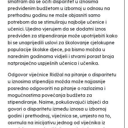
smatram da se očiti disparitet u iznosima
predviđenim budžetom u izbornoj u odnosu na
prethodnu godinu ne može objasniti samo
potrebom da se stimuliraju najbolje učenice i
učenici. Ujedno vjerujem da se dodatni iznos
predviđen za stipendiranje može upotrijebiti kako
bi se unaprijedili uslovi za školovanje cjelokupne
populacije školske djece, pa bismo možda u
narednim godinama vidjeli i stvarni porast broja
natprosječno uspješnih učenica i učenika.
Odgovor vijećnice Ridžal na pitanje o disparitetu
u iznosima stipendija možda može najjasnije
posredno odgovoriti na pitanje o razlozima i
mogućnostima povećanja budžeta za
stipendiranje. Naime, pokušavajući izbjeći da
govori o disparitetu između iznosa u izbornoj
godini i prethodnoj, vijećnica se, umjesto na to,
osvrnula na inicijativu jednog od vijećnika iz