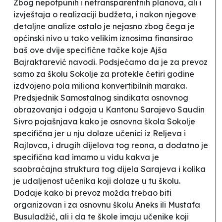
Zbog nepotpunih i netransparentnih planova, ali i
izvještaja o realizaciji budžeta, i nakon njegove
detaljne analize ostalo je nejasno zbog čega je
općinski nivo u tako velikim iznosima finansirao
baš ove dvije specifične tačke koje Ajša
Bajraktarević navodi. Podsjećamo da je za prevoz
samo za školu
Sokolje
za protekle četiri godine
izdvojeno pola miliona konvertibilnih maraka.
Predsjednik Samostalnog sindikata osnovnog
obrazovanja i odgoja u Kantonu Sarajevo Saudin
Sivro pojašnjava kako je
o
snovna škola
Sokolje
specifična jer u nju dolaze učenici iz Reljeva i
Rajlovca, i drugih dijelova tog reona, a dodatno je
specifična kad imamo u vidu kakva je
saobraćajna struktura tog dijela Sarajeva i kolika
je udaljenost učenika koji dolaze u tu školu.
Dodaje kako bi prevoz možda trebao biti
organizovan i za osnovnu školu
Aneks
ili
Mustafa
Busuladžić
, ali i da te škole imaju učenike koji