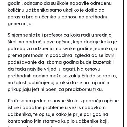
godini, odnosno da su škole nabavile određenu
količinu udžbenika samo ukoliko je došlo do
porasta broja učenika u odnosu na prethodnu
generaciju.
S njom se slaže i profesorica koja radi u srednjoj
školi na području ove općine, koja dodaje kako je
potreba za udžbenicima
svake godine jednaka, a
prema prethodnim podacima izgleda da se izvrši
podešavanje da izborna godina bude izuzetak i
da tada najviše vrijedi ulagati. Na osnovu
prethodnih godina može se zaključiti da se radi o,
nažalost, uobičajenoj praksi da se na taj način
prikupljaju jeftini poeni za predizbornu trku.
Profesorica jedne osnovne škole s područja općine
ističe i dodatne probleme u vezi s nabavkom
udžbenika, te opisuje kako je
prije par godina
kantonalno Ministarstvo kupilo udžbenike koji,