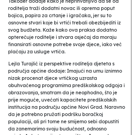
Također dodaje kako je neprihvatljivo da se od
roditelja traži dodatni novac ili oprema poput
bojica, papira za crtanje i igračaka, jer su to
osnovne stvari koje bi vrtići trebali obezbijediti iz
svog budžeta. Kaže kako ova praksa dodatno
opterećuje roditelje i stvara osjećaj da moraju
finansirati osnovne potrebe svoje djece, iako već
plaćaju za usluge vrtića.
Lejla Turajlić iz perspektive roditelja djeteta s
područja općine dodaje:
Imajući na umu iznimno
nizak procenat djece vrtićkog uzrasta
obuhvaćenog programima predškolskog odgoja i
obrazovanja, smatram da je neophodno, što je
prije moguće, uvećati kapacitete predškolskih
institucija na području općine Novi Grad. Naravno
da je potrebno pružati podršku boračkoj
populaciji, ali pri tome ne smijemo sebi dopustiti
da zanemarimo svoju budućnost, odnosno