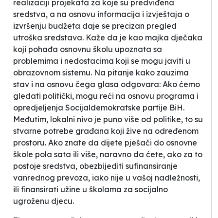
realizaciji projekata za koje su predviđena
sredstva, a na osnovu informacija i izvještaja o
izvršenju budžeta daje se precizan pregled
utroška sredstava. Kaže da je kao majka dječaka
koji pohađa osnovnu školu upoznata sa
problemima i nedostacima koji se mogu javiti u
obrazovnom sistemu. Na pitanje kako zauzima
stav i na osnovu čega glasa odgovara:
Ako ćemo
gledati politički, mogu reći na osnovu programa i
opredjeljenja Socijaldemokratske partije BiH.
Međutim, lokalni nivo je puno više od politike, to su
stvarne potrebe građana koji žive na određenom
prostoru. Ako znate da dijete pješači do osnovne
škole pola sata ili više, naravno da ćete, ako za to
postoje sredstva, obezbijediti sufinansiranje
vanrednog prevoza, iako nije u vašoj nadležnosti,
ili finansirati užine u školama za socijalno
ugroženu djecu.