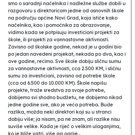
smo o saradnji načelnika i nadležne službe dobili u
razgovoru s direktoricom jedne od osnovnih škole
na području općine Novi Grad, koja ističe kako
načelnika, kao i pomoćnika za obrazovanje,
vidimo kada se potpisuju investicioni projekti za
škole, ili projekti za vannastavne aktivnosti.
Zavisno od školske godine, nekad je u godini bio
po jedan navedeni projekat, nekada po dva, kao i
ove godine, recimo. Sve škole dobiju sličnu sumu
za vannastavne aktivnosti, cca 2.500 KM, i sličnu
sumu za investicioni, zavisno od potrebe škole
(cca od 6.500 do 10.000 KM). Škole napišu
projekte, traže sredstva za svoje potrebe,
dobijemo svi shodno budžetu, ne dobijemo nikad
jedne godine sve, ako je veća potreba. Bude
razlika, možda neki direktori koji su u stranci
dobiju više; ja nisam, pa ne znam, ali razlike nisu
suviše velike. Kada je riječ o velikim ulaganjima,
ko je bliže vatri, više ga ogrije…