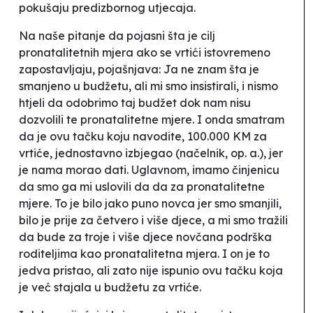
pokušaju predizbornog utjecaja
.
Na naše pitanje da pojasni šta je cilj
pronatalitetnih mjera ako se vrtići istovremeno
zapostavljaju, pojašnjava:
Ja ne znam šta je
smanjeno u budžetu, ali mi smo insistirali, i nismo
htjeli da odobrimo taj budžet dok nam nisu
dozvolili te pronatalitetne mjere. I onda smatram
da je ovu tačku koju navodite, 100.000 KM za
vrtiće, jednostavno izbjegao (
načelnik, op. a.
), jer
je nama morao dati. Uglavnom, imamo činjenicu
da smo ga mi uslovili da da za pronatalitetne
mjere. To je bilo jako puno novca jer smo smanjili,
bilo je prije za četvero i više djece, a mi smo tražili
da bude za troje i više djece novčana podrška
roditeljima kao pronatalitetna mjera. I on je to
jedva pristao, ali zato nije ispunio ovu tačku koja
je već stajala u budžetu za vrtiće.