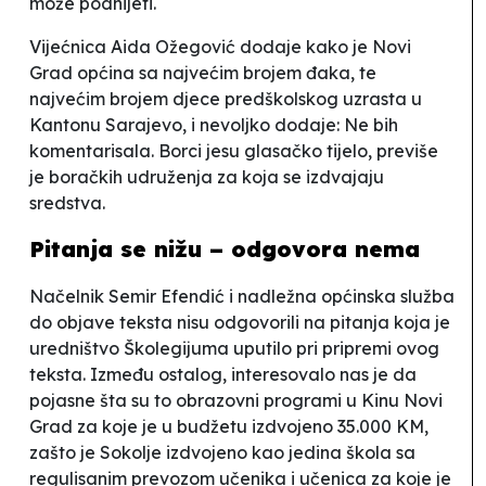
može podnijeti.
Vijećnica Aida Ožegović dodaje kako je Novi
Grad općina sa najvećim brojem đaka, te
najvećim brojem djece predškolskog uzrasta u
Kantonu Sarajevo, i nevoljko dodaje:
Ne bih
komentarisala. Borci jesu glasačko tijelo, previše
je boračkih udruženja za koja se izdvajaju
sredstva.
Pitanja se nižu – odgovora nema
Načelnik Semir Efendić i nadležna općinska služba
do objave teksta nisu odgovorili na pitanja koja je
uredništvo Školegijuma uputilo pri pripremi ovog
teksta. Između ostalog, interesovalo nas je da
pojasne šta su to obrazovni programi u Kinu
Novi
Grad
za koje je u budžetu izdvojeno 35.000 KM,
zašto
je
Sokolje
izdvojeno kao jedina škola sa
regulisanim prevozom učenika i učenica za koje je