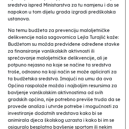
sredstva ispred Ministarstva za tu namjenu i da se
napokon u tom dijelu grada izgradi predškolska
ustanova.
Na temu budžeta za prevenciju maloljetničke
delikvencije naša sagovornica Lejla Turajlić kaže:
Budžetom su možda predviđene određene stavke
za finansiranje vanškolskih aktivnosti ili
sprečavanje maloljetničke delikvencije, ali je
potpuno nejasno na koje se načine ta sredstva
troše, odnosno na koji način se može aplicirati za
ta budžetska sredstva. Imajući na umu da ova
Općina raspolaže možda i najboljim resursima za
bavljenje vanškolskim aktivnostima od svih
gradskih općina, nije potrebno previše truda da se
provede analiza i utvrde potrebe i mogućnosti za
investiranje dodatnih sredstava kako bi se
animirala djeca školskog uzrasta i kako bi im se
osiguralo besplatno bavljenje sportom ili nekim