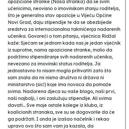
opozicione stranke (Naša stranka) da se svim
učenicima, neovisno o imovinskom stanju roditelja,
što je generalno stav opozicije u Vijeću Općine
Novi Grad, daju stipendije te da se obezbijede
sredstva za internacionalna takmičenja nadarenih
učenika. Govoreći o tom pitanju, vijećnica Ridžal
kaže:
Sjećam se jednom kada nas je jedan vijećnik
iz suprotne, nama opozicione stranke, molio da
podržimo stipendiranje svih nadarenih učenika,
nevezano za imovinski status roditelja. Ja
jednostavno to nisam mogla prihvatiti zato što
sam znala da mi nismo društva ni država ni
ministarstvo (sic!) koje ima novaca da pomaže
svima. Nadarena djeca su naše blago, naši prvi,
naši najbolji, i oni zaslužuju stipendije. Ali svima
davati... Sve moje ostale kolege iz kluba, iz
koalicionih stranaka, sve su se dogovorile da će
ga podržati. I onda je izašao načelnik i rekao
upravo ovo što sam vam ja kazala, da