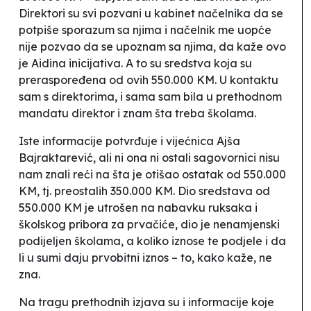
Direktori su svi pozvani u kabinet načelnika da se
potpiše sporazum sa njima i načelnik me uopće
nije pozvao da se upoznam sa njima, da kaže ovo
je Aidina inicijativa. A to su sredstva koja su
preraspoređena od ovih 550.000 KM. U kontaktu
sam s direktorima, i sama sam bila u prethodnom
mandatu direktor i znam šta treba školama.
Iste informacije potvrđuje i vijećnica Ajša
Bajraktarević, ali ni ona ni ostali sagovornici nisu
nam znali reći na šta je otišao ostatak od 550.000
KM, tj. preostalih 350.000 KM. Dio sredstava od
550.000 KM je utrošen na nabavku ruksaka i
školskog pribora za prvačiće, dio je nenamjenski
podijeljen školama, a koliko iznose te podjele i da
li u sumi daju prvobitni iznos – to, kako kaže, ne
zna.
Na tragu prethodnih izjava su i informacije koje