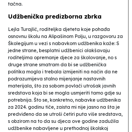
tačna.
Udžbenička predizborna zbrka
Lejla Turajlić, roditeljka djeteta koje pohađa
osnovnu školu na Alipašinom Polju, u razgovoru za
Školegijum u vezi s nabavkom udžbenika kaže:
S
jedne strane, besplatni udžbenici olakšavaju
roditeljima opremanje djece za školovanje, no s
druge strane smatram da bi se udžbenička
politika mogla i trebala izmijeniti na način da ne
podrazumijeva stalno mijenjanje nastavnih
materijala, što za sobom povlači utrošak javnih
sredstava koja bi se mogla usmjeriti tamo gdje su
potrebnija. Što se, konkretno, nabavke udžbenika
za 2024. godinu tiče, zaista mi nije jasno na šta je
predviđeno da se utroši četiri puta više sredstava,
s obzirom na to da su djeca ove godine zadužila
udžbenike nabavljene u prethodnoj školskoj