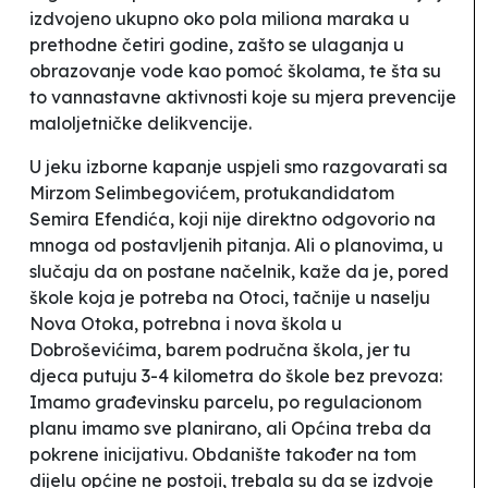
izdvojeno ukupno oko pola miliona maraka u
prethodne četiri godine, zašto se ulaganja u
obrazovanje vode
kao pomoć školama, te šta su
to vannastavne aktivnosti koje su mjera prevencije
maloljetničke delikvencije.
U jeku izborne kapanje uspjeli smo razgovarati sa
Mirzom Selimbegovićem, protukandidatom
Semira Efendića, koji nije direktno odgovorio na
mnoga od postavljenih pitanja. Ali o planovima, u
slučaju da on postane načelnik, kaže da je, pored
škole koja je potreba na Otoci, tačnije u naselju
Nova Otoka, potrebna i nova škola u
Dobroševićima, barem područna škola, jer tu
djeca putuju 3-4 kilometra do škole bez prevoza:
Imamo građevinsku parcelu, po regulacionom
planu imamo sve planirano, ali Općina treba da
pokrene inicijativu. Obdanište također na tom
dijelu općine ne postoji, trebala su da se izdvoje