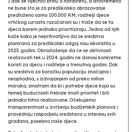
I dok se vijećnici brinu o natalitetu, a istovremeno
ne bune što je za predškolsko obrazovanje
predloženo samo 100.000 KM
, roditelji djece
vrtićkog uzrasta razočarani su i traže da se ta
djeca barem jednako prioritiziraju. Jedna od njih
kaže kako je
neprihvatljivo da se sredstva
planirana za predškolski odgoj nisu iskoristila u
2023. godini. Obrazloženje da će se aktivnosti
realizovati tek u 2024. godini ne donosi konkretne
koristi za djecu i roditelje u trenutnoj godini. Dok
su sredstva za boračku populaciju značajna i
neophodna, s izdvajanjem od preko milion
maraka, smatram da bi i potrebe djece koja su
temelj budućnosti trebale imati prioritet i biti
jednako hitno realizovane. Očekujemo
transparentnost u izvršenju budžetskih planova i
pravedniju raspodjelu sredstava u interesu svih
građana, posebno naše djece.