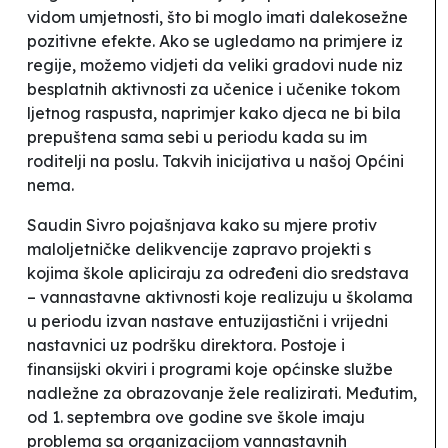
vidom umjetnosti, što bi moglo imati dalekosežne
pozitivne efekte. Ako se ugledamo na primjere iz
regije, možemo vidjeti da veliki gradovi nude niz
besplatnih aktivnosti za učenice i učenike tokom
ljetnog raspusta, naprimjer kako djeca ne bi bila
prepuštena sama sebi u periodu kada su im
roditelji na poslu. Takvih inicijativa u našoj Općini
nema.
Saudin Sivro pojašnjava kako su mjere protiv
maloljetničke delikvencije zapravo projekti s
kojima škole apliciraju za određeni dio sredstava
– vannastavne aktivnosti koje realizuju u školama
u periodu izvan nastave entuzijastični i vrijedni
nastavnici uz podršku direktora. Postoje i
finansijski okviri i programi koje općinske službe
nadležne za obrazovanje žele realizirati.
Međutim,
od 1. septembra ove godine sve škole imaju
problema sa organizacijom vannastavnih