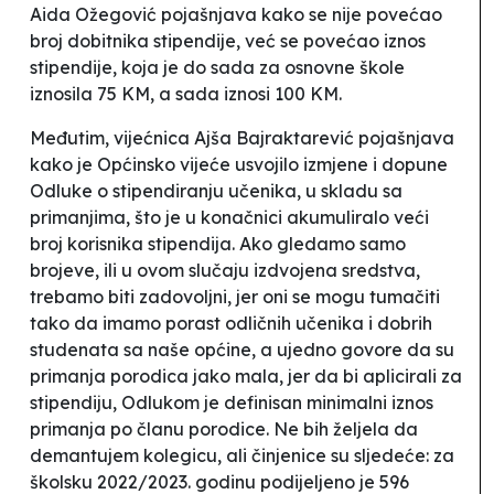
Aida Ožegović pojašnjava kako se
nije povećao
broj dobitnika stipendije, već se povećao iznos
stipendije, koja je do sada za osnovne škole
iznosila 75 KM, a sada iznosi 100 KM.
Međutim, vijećnica Ajša Bajraktarević pojašnjava
kako je
Općinsko vijeće usvojilo izmjene i dopune
Odluke o stipendiranju učenika, u skladu sa
primanjima, što je u konačnici akumuliralo veći
broj korisnika stipendija. Ako gledamo samo
brojeve, ili u ovom slučaju izdvojena sredstva,
trebamo biti zadovoljni, jer oni se mogu tumačiti
tako da imamo porast odličnih učenika i dobrih
studenata sa naše općine, a ujedno govore da su
primanja porodica jako mala, jer da bi aplicirali za
stipendiju, Odlukom je definisan minimalni iznos
primanja po članu porodice. Ne bih željela da
demantujem kolegicu, ali činjenice su sljedeće: za
školsku 2022/2023. godinu podijeljeno je 596