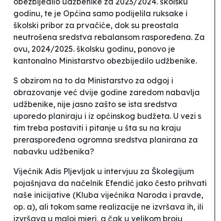
obezbijedilo udžbenike za 2023/2024. školsku
godinu, te je Općina samo podijelila ruksake i
školski pribor za prvačiće, dok su preostala
neutrošena sredstva rebalansom raspoređena. Za
ovu, 2024/2025. školsku godinu, ponovo je
kantonalno Ministarstvo obezbijedilo udžbenike.
S obzirom na to da Ministarstvo za odgoj i
obrazovanje već dvije godine zaredom nabavlja
udžbenike, nije jasno zašto se ista sredstva
uporedo planiraju i iz općinskog budžeta. U vezi s
tim treba postaviti i pitanje u šta su na kraju
preraspoređena ogromna sredstva planirana za
nabavku udžbenika?
Vijećnik Adis Pljevljak u intervjuu za Školegijum
pojašnjava da
načelnik Efendić jako često prihvati
naše inicijative
(Kluba vijećnika Naroda i pravde,
op. a),
ali tokom same realizacije ne izvršava ih, ili
izvršava u maloj mjeri, a čak u velikom broju