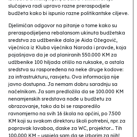
slučajeva radi upravo razne preraspodjele
budžeta kako bi ispunio razne politikantske ciljeve.
Djelimičan odgovor na pitanje o tome kako su
preraspodijeljena rebalansom ukinuta budžetska
sredstva za udžbenike dala je Aida Ožegović,
vijećnica iz Kluba vijećnika Naroda i pravde, koja
pojašnjava da je od planiranih 550.000 KM za
udžbenike
100 hiljada otišlo na ruksake, a ostala
sredstva su raspoređena na neke druge kodove:
za infrastrukturu, rasvjetu. Ova informacija nije
javno dostupna. Ja nemam dobru saradnju sa
načelnikom. Ja sam predložila da se 100.000 KM
nenamjenskih sredstava nađe u budžetu za
obrazovanje, tako da bi se rasporedilo
ravnomjerno na svih 16 škola na općini, po 7.500
KM koji su svakom direktoru školi potrebni, npr. za
popravak lavaboa, daske za WC, projektor… Tih
100.000 KM – uspjela sam da se izborim za njih!