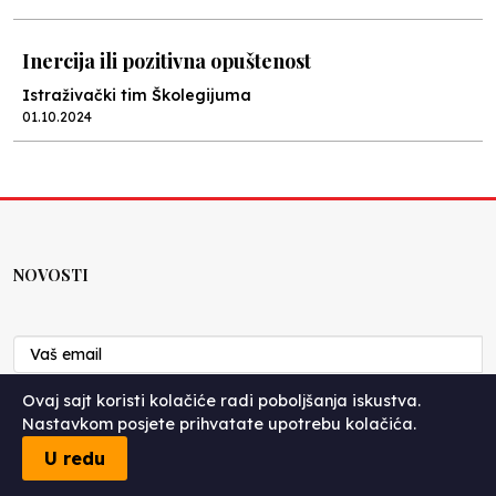
Inercija ili pozitivna opuštenost
Istraživački tim Školegijuma
01.10.2024
Kako protiče budžet kroz brčansko školstvo?
Istraživački tim Školegijuma
26.09.2024
NOVOSTI
Istorijat slučaja uz galeriju fotografija vrtića u
izgradnji
Istraživački tim Školegijuma
25.09.2024
Ovaj sajt koristi kolačiće radi poboljšanja iskustva.
Nastavkom posjete prihvatate upotrebu kolačića.
POŠALJI
Kad bi meni dali kišobran
U redu
Istraživački tim Školegijuma