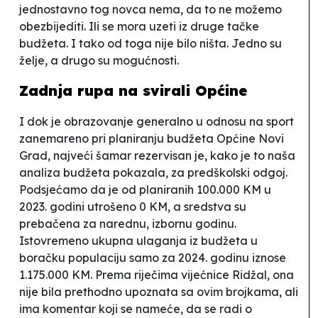
jednostavno tog novca nema, da to ne možemo
obezbijediti. Ili se mora uzeti iz druge tačke
budžeta. I tako od toga nije bilo ništa. Jedno su
želje, a drugo su mogućnosti.
Zadnja rupa na svirali Općine
I dok je obrazovanje generalno u odnosu na sport
zanemareno pri planiranju budžeta Općine Novi
Grad, najveći šamar rezervisan je, kako je to naša
analiza budžeta pokazala, za predškolski odgoj.
Podsjećamo da je od planiranih 100.000 KM u
2023. godini utrošeno 0 KM, a sredstva su
prebačena za narednu, izbornu godinu.
Istovremeno ukupna ulaganja iz budžeta u
boračku populaciju samo za 2024. godinu iznose
1.175.000 KM. Prema riječima vijećnice Ridžal, ona
nije bila prethodno upoznata sa ovim brojkama,
ali
ima komentar koji se nameće, da se radi o