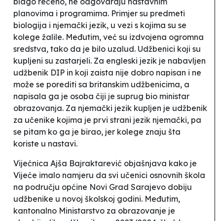
blago rečeno, ne odgovaraju nastavnim
planovima i programima. Primjer su predmeti
biologija i njemački jezik, u vezi s kojima su se
kolege žalile. Međutim, već su izdvojena ogromna
sredstva, tako da je bilo uzalud. Udžbenici koji su
kupljeni su zastarjeli. Za engleski jezik je nabavljen
udžbenik DIP in koji zaista nije dobro napisan i ne
može se porediti sa britanskim udžbenicima, a
napisala ga je osoba čiji je suprug bio ministar
obrazovanja. Za njemački jezik kupljen je udžbenik
za učenike kojima je prvi strani jezik njemački, pa
se pitam ko ga je birao, jer kolege znaju šta
koriste u nastavi.
Vijećnica Ajša Bajraktarević objašnjava kako je
Vijeće imalo namjeru da svi učenici osnovnih škola
na području općine Novi Grad Sarajevo dobiju
udžbenike u novoj školskoj godini.
Međutim,
kantonalno Ministarstvo za obrazovanje je