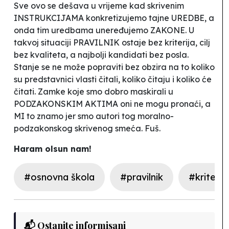
Sve ovo se dešava u vrijeme kad skrivenim
INSTRUKCIJAMA konkretizujemo tajne UREDBE, a
onda tim uredbama uneređujemo ZAKONE. U
takvoj situaciji PRAVILNIK ostaje bez kriterija, cilj
bez kvaliteta, a najbolji kandidati bez posla.
Stanje se ne može popraviti bez obzira na to koliko
su predstavnici vlasti čitali, koliko čitaju i koliko će
čitati. Zamke koje smo dobro maskirali u
PODZAKONSKIM AKTIMA oni ne mogu pronaći, a
MI to znamo jer smo autori tog moralno-
podzakonskog skrivenog smeća. Fuš.
Haram olsun nam!
#osnovna škola
#pravilnik
#kriteriji
📬 Ostanite informisani