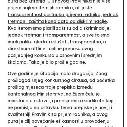
puta bez kriterija. Cilj novog Pravilnika nije više
prijem najkvalitetnijih radnika, ali jeste
transparentnost postupka prijema radnika, jednak
tretman i zaštita kandidata od diskriminacije
.
Kvalitetom smo platili zaštitu od diskriminacije,
jednak tretman i transparentnost, a sve to smo
imali priliku gledati i slušati, transparentno, u
direktnom offline i online prenosu ovog
posljednjeg konkursa u osnovnim i srednjim
školama. Tako je bilo prošle godine.
Ove godine je situacija malo drugačija. Zbog
prošlogodišnjeg konkursnog cirkusa, od početka
prošlog mjeseca traje prepiska između
kantonalnog Ministarstva, na čijem čelu je
ministrica u ostavci, i predsjednika sindikata koji i
ne pomišlja na ostavku. Tema prepiske je noviji i
kvalitetniji Pravilnik za prijem radnika, a ovog
puta je cilj povećanje efikasnosti u provođenju