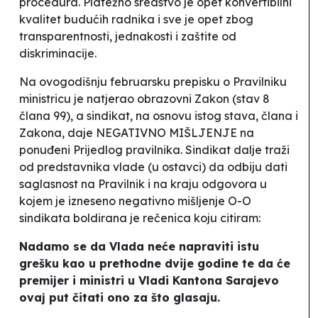
procedura. Platežno sredstvo je opet konvertibilni
kvalitet budućih radnika i sve je opet zbog
transparentnosti, jednakosti i zaštite od
diskriminacije.
Na ovogodišnju februarsku prepisku o Pravilniku
ministricu je natjerao obrazovni Zakon (stav 8
člana 99), a sindikat, na osnovu istog stava, člana i
Zakona, daje NEGATIVNO MIŠLJENJE na
ponuđeni Prijedlog pravilnika. Sindikat dalje traži
od predstavnika vlade (u ostavci) da odbiju dati
saglasnost na Pravilnik i na kraju odgovora u
kojem je izneseno negativno mišljenje O-O
sindikata boldirana je rečenica koju citiram:
Nadamo se da Vlada neće napraviti istu
grešku kao u prethodne dvije godine te da će
premijer i ministri u Vladi Kantona Sarajevo
ovaj put čitati ono za što glasaju.