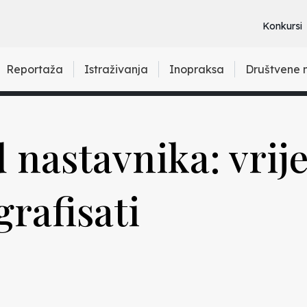
Konkursi
Reportaža
Istraživanja
Inopraksa
Društvene 
d nastavnika: vrij
rafisati