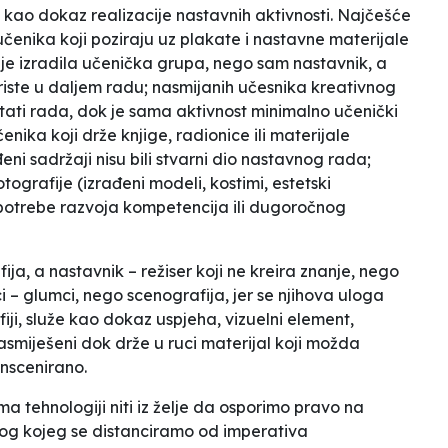
že kao dokaz realizacije nastavnih aktivnosti. Najčešće
 učenika koji poziraju uz plakate i nastavne materijale
ije izradila učenička grupa, nego sam nastavnik, a
riste u daljem radu; nasmijanih učesnika
kreativnog
tati rada, dok je sama aktivnost minimalno učenički
nika koji drže knjige, radionice ili materijale
eni sadržaji nisu bili stvarni dio nastavnog rada;
tografije (izrađeni modeli, kostimi, estetski
g potrebe razvoja kompetencija ili dugoročnog
ja, a nastavnik – režiser koji ne kreira znanje, nego
i – glumci, nego scenografija, jer se njihova uloga
iji, služe kao dokaz uspjeha, vizuelni element,
smiješeni dok drže u ruci materijal koji možda
inscenirano.
rema tehnologiji niti iz želje da osporimo pravo na
bog kojeg se distanciramo od imperativa