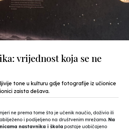
ika: vrijednost koja se ne
jivije tone u kulturu gdje fotografije iz učionice
onici zaista dešava.
eri ne prema tome šta je učenik naučio, doživio ili
zabilježeno i podijeljeno na društvenim mrežama.
Na
anicama nastavnika i škola
postaje uobičajeno