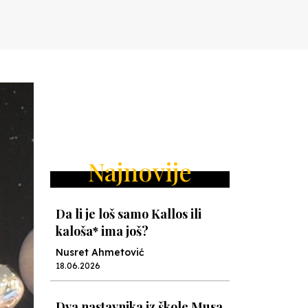
Najnovije
Da li je loš samo Kallos ili
kaloša* ima još?
Nusret Ahmetović
18.06.2026
Dva nastavnika iz škole Musa