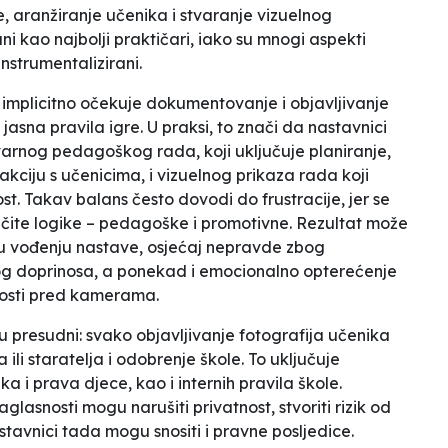
, aranžiranje učenika i stvaranje vizuelnog
i kao najbolji praktičari, iako su mnogi aspekti
nstrumentalizirani.
implicitno očekuje dokumentovanje i objavljivanje
e jasna
pravila igre
. U praksi, to znači da nastavnici
varnog pedagoškog rada, koji uključuje planiranje,
rakciju s učenicima, i vizuelnog prikaza rada koji
nost. Takav balans često dovodi do frustracije, jer se
zličite logike – pedagoške i promotivne. Rezultat može
ti u vođenju nastave, osjećaj nepravde zbog
g doprinosa, a ponekad i emocionalno opterećenje
osti
pred kamerama.
su presudni: svako objavljivanje fotografija učenika
 ili staratelja i odobrenje škole. To uključuje
a i prava djece, kao i internih pravila škole.
glasnosti mogu narušiti privatnost, stvoriti rizik od
astavnici tada mogu snositi i pravne posljedice.