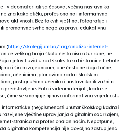
je i videomaterijali sa časova, većina nastavnika
ne zna kako etički, profesionalno i informativno
hove aktivnosti. Bez takvih vještina, fotografije i
m ili promotivne svrhe nego za pravu edukativnu
jum
(
https://skolegijum.ba/tag/analiza-internet-
ranice velikog broja škola često nisu ažurirane, ne
aju cjelovit uvid u rad škole. Iako bi stranice trebale
eljima i širom zajednicom, one često ne daju tačne,
cima, učenicima, planovima rada i školskim
ostima, postignućima učenika i nastavnika ili važnim
o predstavljene. Foto i videomaterijali, kada se
se, čime se smanjuje njihova informativna vrijednost...
u informatičke (ne)pismenosti unutar školskog kadra i
 razvijene vještine upravljanja digitalnim sadržajem,
ternet-stranica na profesionalan način. Nepotpune,
 da digitalna kompetencija nije dovoljno zastupljena