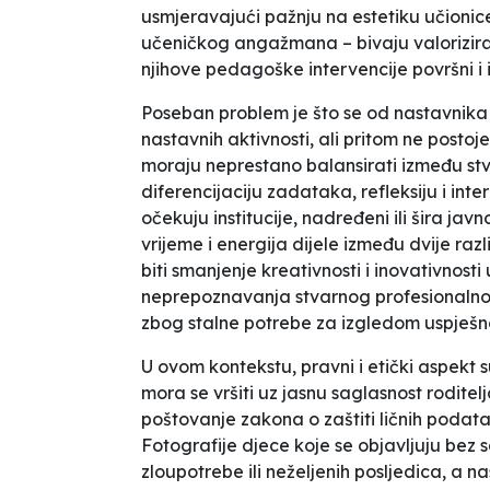
usmjeravajući pažnju na estetiku učionice
učeničkog angažmana – bivaju valoriziran
njihove pedagoške intervencije površni i i
Poseban problem je što se od nastavnika 
nastavnih aktivnosti, ali pritom ne postoj
moraju neprestano balansirati između st
diferencijaciju zadataka, refleksiju i inte
očekuju institucije, nadređeni ili šira jav
vrijeme i energija dijele između dvije ra
biti smanjenje kreativnosti i inovativnos
neprepoznavanja stvarnog profesionalno
zbog stalne potrebe za izgledom
uspješn
U ovom kontekstu, pravni i etički aspekt 
mora se vršiti uz jasnu saglasnost roditelja
poštovanje zakona o zaštiti ličnih podatak
Fotografije djece koje se objavljuju bez sa
zloupotrebe ili neželjenih posljedica, a n