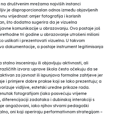
e na društvenim mrežama najviših instanci
dljiv je disproporcionalan odnos između objavljenih
nu vrijednost: omjer fotografija i korisnih
zan, što dodatno sugerira da je vizuelna
 javne komunikacije u obrazovanju. Ovo postaje još
prethodne tri godine u obrazovanje utrošeni milioni
ako uslikati i prezentovati vizuelno. U takvom
stvo dokumentacije, a postaje instrument legitimisanja
talno insceniraju ili objavljuju aktivnosti, ali
 različitih izvora: uprave škola često očekuju da se
aktivan za javnost ili ispunjava formalne zahtjeve jer
štaje i primjere dobre prakse koji se lako prezentuju; a
orizuje vidljive,
estetski uredne
prikaze rada.
renutak fotografijom (iako posvećuju vrijeme
 diferencijaciji zadataka i dubinskoj interakciji s
je angažovani, iako njihov stvarni pedagoški
lno, oni koji operiraju performativnom strategijom –