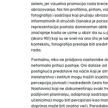
sistem, jer vizuelna promocija rada kreć
obrazovanja. Na tim profilima, pritom, vi
fotografija i sadržaja koji pružaju obrazov
informativnih ili stručnih članaka je pora
reprezentacija postala dominantan oblik
značajnije kada se uzme u obzir da su u 
(skoro 90!) koji su se sveli na ono što je l
kontekstu, fotografija prestaje biti sred
rada.
Formalno, niko ne prisiljava nastavnike da s
neformalni pritisci postoje. Oni dolaze od
postignuća predstave na način koji je atr
ministarstva i instituti mogu tražiti izvje
percepcija javnosti i nadređenih često fav
Nastavnici koji ne dokumentiraju svaki t
pažljivom planiranju, adaptaciji sadržaja,
učenicima) mogu biti percipirani kao man
doprinos može biti znatno veći. Paradoksa