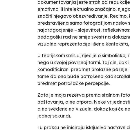
dokumentovanja jeste strah od redukcije 
emotivno ili intelektualno značajno, nje
značiti njegovo obezvređivanje. Recimo, 
predstavljena samo fotografijom naslovnic
najdragocjenije – slojevitost, refleksivnos
pedagoški rad ne smije svesti na
dokaznu
vizualne reprezentacije lišene konteksta,
U teorijskom smislu, riječ je o simboličkoj
nego u svojoj površnoj formi. Taj čin, čak
komodificirani predmet prolazne pažnje. 
tome da ono bude potrošeno kao
scrolla
predmet potrošačke percepcije.
Zato je moja rezerva prema stalnom fotog
poštovanja, a ne otpora. Neke vrijednos
a ne svedene na vizuelni dokaz koji će neko
jednoj sekundi.
Tu praksu ne iniciraju isključivo nastavni