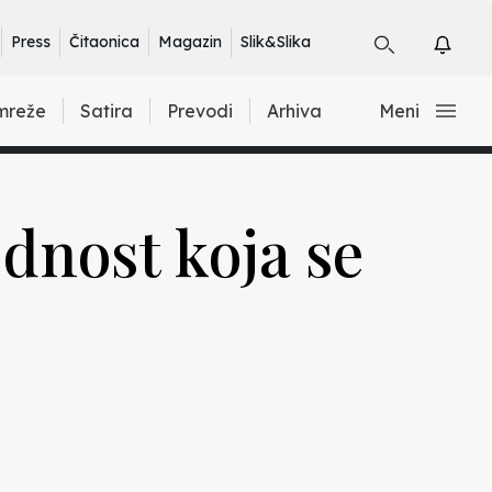
Press
Čitaonica
Magazin
Slik&Slika
mreže
Satira
Prevodi
Arhiva
Meni
ednost koja se