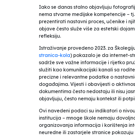
Iako se danas stalno objavljuju fotografi
nema stvarne medijske kompetencije – tj. 
prezentirati nastavni proces, učenike i nji
objave često služe više za estetski doja
refleksiju.
Istraživanje provedeno 2023. za
Školegi
stranica-kola
) pokazalo je da internet-st
sadrže sve važne informacije i rijetko pruž
služiti kao komunikacijski kanali sa rodit
precizne i relevantne podatke o nastavni
događajima. Vijesti i obavijesti o aktivn
dokumentima često nedostaju ili nisu jasn
objavljuju, često nemaju kontekst ili potpi
Ovi navedeni podaci su indikatori o nivo
institucija – mnoge škole nemaju dovoljno
organizovanja informacija i korištenja in
neuredne ili zastarjele stranice pokazuju