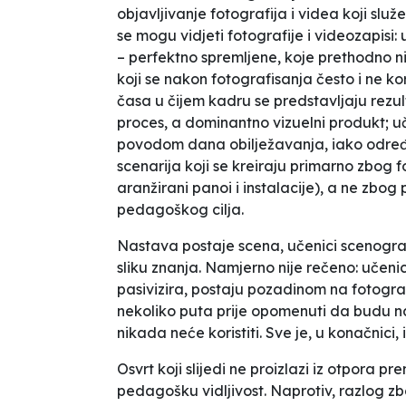
objavljivanje fotografija i videa koji slu
se mogu vidjeti fotografije i videozapisi:
– perfektno spremljene, koje prethodno n
koji
se nakon fotografisanja često i ne ko
časa
u čijem kadru se predstavljaju rezul
proces, a dominantno vizuelni produkt; uče
povodom
dana obilježavanja
, iako određ
scenarija koji se kreiraju primarno zbog fo
aranžirani panoi i instalacije), a ne zbo
pedagoškog cilja.
Nastava postaje scena, učenici scenografi
sliku znanja. Namjerno nije rečeno: učenic
pasivizira, postaju pozadinom na fotograf
nekoliko puta prije opomenuti da budu na
nikada neće koristiti. Sve je, u konačnici, 
Osvrt koji slijedi ne proizlazi iz otpora p
pedagošku vidljivost. Naprotiv, razlog z