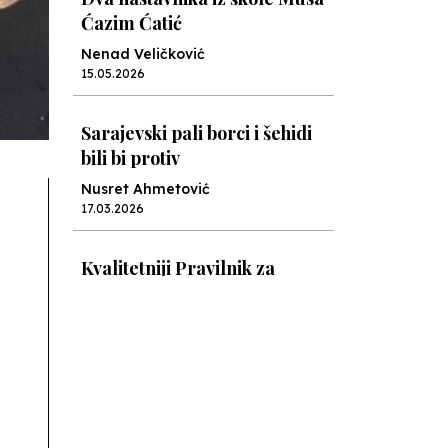
Ćazim Ćatić
Nenad Veličković
15.05.2026
Sarajevski pali borci i šehidi
bili bi protiv
Nusret Ahmetović
17.03.2026
Kvalitetniji Pravilnik za
prijem nekvalitetnijih
radnika
Nusret Ahmetović
05.03.2026
Cvijeće sigurnosti