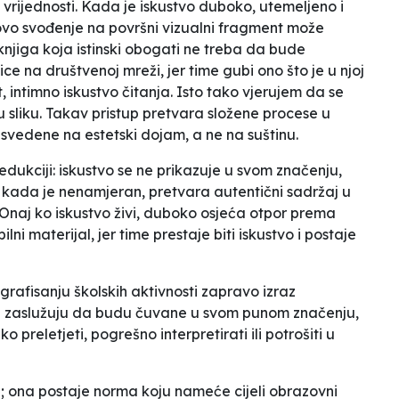
vrijednosti. Kada je iskustvo duboko, utemeljeno i
govo svođenje na površni vizualni fragment može
knjiga koja istinski obogati ne treba da bude
e na društvenoj mreži, jer time gubi ono što je u njoj
t, intimno iskustvo čitanja. Isto tako vjerujem da se
 sliku
. Takav pristup pretvara složene procese u
 svedene na estetski dojam, a ne na suštinu.
 redukciji: iskustvo se ne prikazuje u svom značenju,
 i kada je nenamjeran, pretvara autentični sadržaj u
Onaj ko iskustvo živi, duboko osjeća otpor prema
bilni
materijal, jer time prestaje biti iskustvo i postaje
rafisanju školskih aktivnosti zapravo izraz
ti zaslužuju da budu čuvane u svom punom značenju,
 preletjeti, pogrešno interpretirati ili potrošiti u
ci; ona postaje norma koju nameće cijeli obrazovni