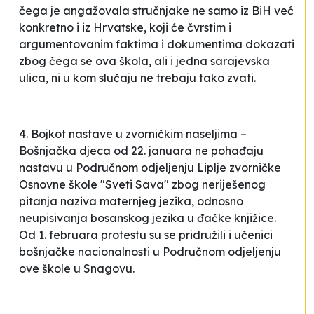
čega je angažovala stručnjake ne samo iz BiH već
konkretno i iz Hrvatske, koji će čvrstim i
argumentovanim faktima i dokumentima dokazati
zbog čega se ova škola, ali i jedna sarajevska
ulica, ni u kom slučaju ne trebaju tako zvati.
4. Bojkot nastave u zvorničkim naseljima –
Bošnjačka djeca od 22. januara ne pohađaju
nastavu u Područnom odjeljenju Liplje zvorničke
Osnovne škole "Sveti Sava" zbog neriješenog
pitanja naziva maternjeg jezika, odnosno
neupisivanja bosanskog jezika u đačke knjižice.
Od 1. februara protestu su se pridružili i učenici
bošnjačke nacionalnosti u Područnom odjeljenju
ove škole u Snagovu.