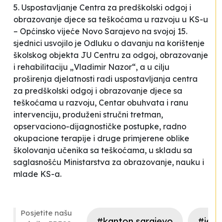
5. Uspostavljanje Centra za predškolski odgoj i
obrazovanje djece sa teškoćama u razvoju u KS-u
– Općinsko vijeće Novo Sarajevo na svojoj 15.
sjednici usvojilo je Odluku o davanju na korištenje
školskog objekta JU Centru za odgoj, obrazovanje
i rehabilitaciju „Vladimir Nazor“, a u cilju
proširenja djelatnosti radi uspostavljanja centra
za predškolski odgoj i obrazovanje djece sa
teškoćama u razvoju, Centar obuhvata i ranu
intervenciju, produženi stručni tretman,
opservaciono-dijagnostičke postupke, radno
okupacione terapije i druge primjerene oblike
školovanja učenika sa teškoćama, u skladu sa
saglasnošću Ministarstva za obrazovanje, nauku i
mlade KS-a.
Posjetite našu
#kanton sarajevo
#jezi