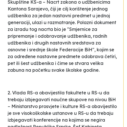
Skupštine KS-a – Nacrt zakona o udžbenicima
Kantona Sarajevo, čiji je cilj korištenje jednog
udžbenika za jedan nastavni predmet u jednoj
generaciji, ulazi u razmatranje. Polazni dokument
za izradu tog nacrta bio je "Smjernice za
pripremanje i odobravanje udžbenika, radnih
udžbenika i drugih nastavnih sredstava za
osnovne i srednje škole Federacije BiH", kojim se
za određene nastavne predmete odobrava četiri,
pet ili šest udžbenika i čime se stvara velika
zabuna na početku svake školske godine.
2. Vlada RS-a obavijestila fakultete u RS-u da
trebaju izbjegavati naučne skupove na nivou BiH
– Ministarstvo prosvjete i kulture RS-a obavijestilo
je sve visokoškolske ustanove u RS-u da trebaju
izbjegavati konferencije na kojima se negira
nadležnost Republike Srpske. Šef Kabineta