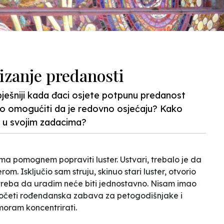
tizanje predanosti
pješniji kada đaci osjete potpunu predanost
mo omogućiti da je redovno osjećaju? Kako
e u svojim zadacima?
ima pomognem popraviti luster. Ustvari, trebalo je da
m. Isključio sam struju, skinuo stari luster, otvorio
o treba da uradim neće biti jednostavno. Nisam imao
početi rođendanska zabava za petogodišnjake i
 moram koncentrirati.