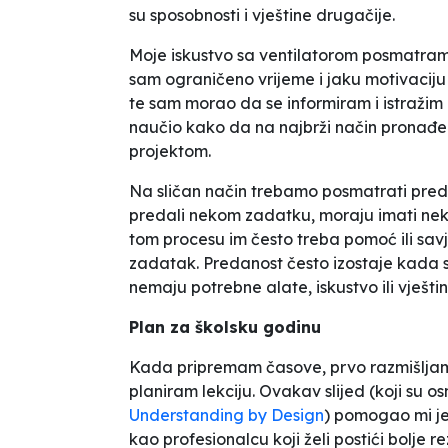
su sposobnosti i vještine drugačije.
Moje iskustvo sa ventilatorom posmatram k
sam ograničeno vrijeme i jaku motivacij
te sam morao da se informiram i istražim
naučio kako da na najbrži način pronađe
projektom.
Na sličan način trebamo posmatrati pred
predali nekom zadatku, moraju imati neki
tom procesu im često treba pomoć ili savjet
zadatak. Predanost često izostaje kada s
nemaju potrebne alate, iskustvo ili vješt
Plan za školsku godinu
Kada pripremam časove, prvo razmišljam o
planiram lekciju. Ovakav slijed (koji su 
Understanding by Design
) pomogao mi je
kao profesionalcu koji želi postići bolje r