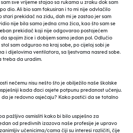
r sam sve vrijeme stajao sa rukama u zraku dok sam
dio. Ali bio sam fokusiran i to mi nije odvlačilo
 stari prekidač na zidu, dah mi je zastao jer sam
dio nije bila samo jedna crna žica, kao što sam se
poseban prekidač koji nije odgovarao postojećem
da spojim žice i dobijem samo jedan pol. Odlučio
tol sam odgurao na kraj sobe, po cijeloj sobi je
ma i dijelovima ventilatora, sa ljestvama nasred sobe.
a treba da uradim.
ti nečemu nisu nešto što je obilježilo naše školske
uspješniji kada đaci osjete potpunu predanost učenju.
da je redovno osjećaju? Kako postići da se totalno
 pažljivo osmisliti kako bi bilo uspješno za
Jedan od predivnih izazova naše profesije je upravo
zanimljiv učenicima/cama čiji su interesi različiti, čije