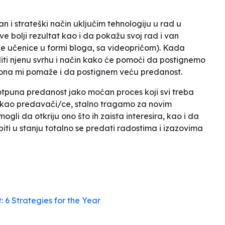
i strateški način uključim tehnologiju u rad u
ve bolji rezultat kao i da pokažu svoj rad i van
e učenice u formi bloga, sa videopričom). Kada
diti njenu svrhu i način kako će pomoći da postignemo
, ona mi pomaže i da postignem veću predanost.
otpuna predanost jako moćan proces koji svi treba
, kao predavači/ce, stalno tragamo za novim
i da otkriju ono što ih zaista interesira, kao i da
biti u stanju totalno se predati radostima i izazovima
 6 Strategies for the Year