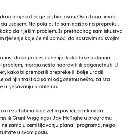
ao projekat čiji je cilj bio jasan. Osim toga, imao
u da uspijem. Na pola puta sam naišao na prepreku,
 kako da riješim problem. Iz prethodnog sam iskustva
m rješenje koje će mi pomoći da nastavim sa svojim
anost đaka procesu učenja: kako bi se potpuno
 problem, moraju nešto napraviti ili odgonetnuti. U
, kako bi premostili prepreke ili bolje uradili
e od njih traži da sami odgonetnu nešto, za šta
ine u rješavanju problema.
 rezultatima koje želim postići, a tek onda
osmislili Grant Wiggings i Jay McTighe u programu
 ne samo u osmišljavanju plana i programa, nego i
ezultate u svom poslu.