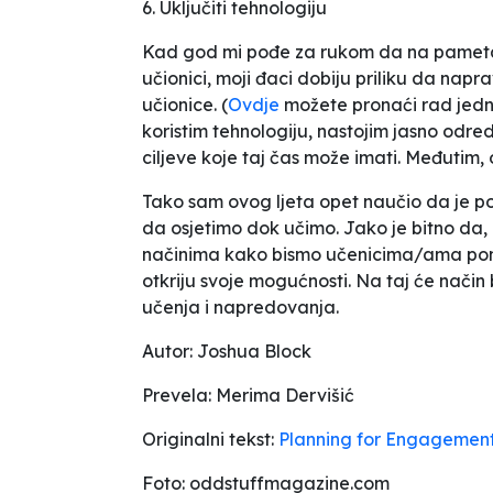
6. Uključiti tehnologiju
Kad god mi pođe za rukom da na pametan 
učionici, moji đaci dobiju priliku da napra
učionice. (
Ovdje
možete pronaći rad jedn
koristim tehnologiju, nastojim jasno odre
ciljeve koje taj čas može imati. Međutim
Tako sam ovog ljeta opet naučio da je p
da osjetimo dok učimo. Jako je bitno da
načinima kako bismo učenicima/ama pomogl
otkriju svoje mogućnosti. Na taj će način 
učenja i napredovanja.
Autor: Joshua Block
Prevela: Merima Dervišić
Originalni tekst:
Planning for Engagement:
Foto: oddstuffmagazine.com