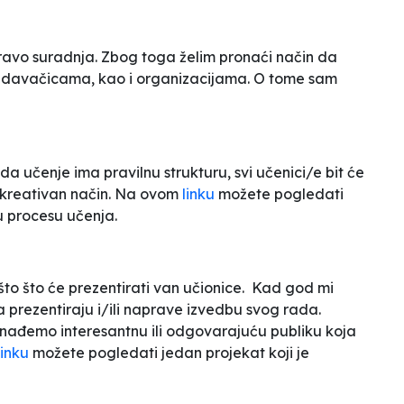
ravo suradnja. Zbog toga želim pronaći način da
edavačicama, kao i organizacijama. O tome sam
ada učenje ima pravilnu strukturu, svi učenici/e bit će
a kreativan način. Na ovom
linku
možete pogledati
 u procesu učenja.
to što će prezentirati van učionice. Kad god mi
a prezentiraju i/ili naprave izvedbu svog rada.
onađemo interesantnu ili odgovarajuću publiku koja
linku
možete pogledati jedan projekat koji je