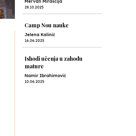
Mervan Miraščija
28.10.2025
Camp Nou nauke
Jelena Kalinić
16.06.2025
Ishodi učenja u zahodu
mature
Namir Ibrahimović
10.06.2025
Kraj školske godine, fotofiniš
Anes Osmić
04.06.2025
Reformar’s Coming