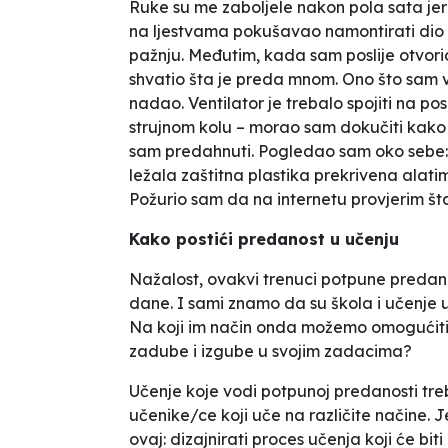
Ruke su me zaboljele nakon pola sata je
na ljestvama pokušavao namontirati dio po 
pažnju. Međutim, kada sam poslije otvorio
shvatio šta je preda mnom. Ono što sam vi
nadao. Ventilator je trebalo spojiti na 
strujnom kolu – morao sam dokučiti kako 
sam predahnuti. Pogledao sam oko sebe: s
ležala zaštitna plastika prekrivena alati
Požurio sam da na internetu provjerim št
Kako postići predanost u učenju
Nažalost, ovakvi trenuci potpune predanos
dane. I sami znamo da su škola i učenje 
Na koji im način onda možemo omogućiti 
zadube i
izgube
u svojim zadacima?
Učenje koje vodi potpunoj predanosti treba
učenike/ce koji uče na različite načine. 
ovaj: dizajnirati proces učenja koji će biti 