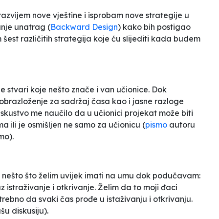
azvijem nove vještine i isprobam nove strategije u
anje unatrag (
Backward Design
) kako bih postigao
est različitih strategija koje ću slijediti kada budem
 stvari koje nešto znače i van učionice. Dok
obrazloženje za sadržaj časa kao i jasne razloge
skustvo me naučilo da u učionici projekat može biti
 ili je osmišljen ne samo za učionicu (
pismo
autoru
mo).
m nešto što želim uvijek imati na umu dok podučavam:
istraživanje i otkrivanje. Želim da to moji đaci
trebno da svaki čas prođe u istaživanju i otkrivanju.
u diskusiju).