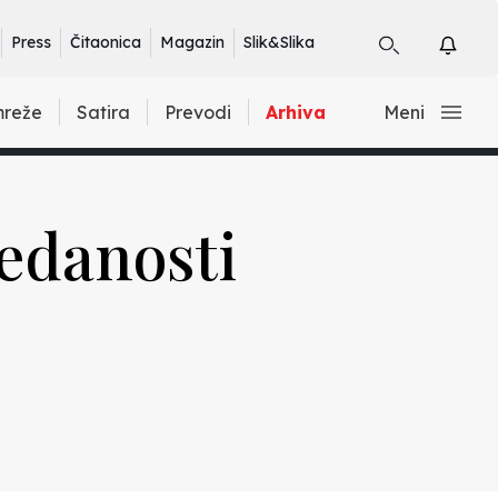
Press
Čitaonica
Magazin
Slik&Slika
mreže
Satira
Prevodi
Arhiva
Meni
redanosti