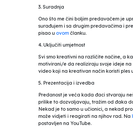
3. Suradnja
Ono što me čini boljim predavačem je up
surađujem i sa drugim predavačima i pr
pisao u
ovom
članku.
4. Uključiti umjetnost
Svi smo kreativni na različite načine, a k
motivirani/e da realiziraju svoje ideje n
video koji na kreativan način koristi ples
5. Prezentacija i izvedba
Predanost je veća kada đaci stvaraju neš
prilike to dozvoljavaju, tražim od đaka d
Nekad je to samo u učionici, a nekad pr
može vidjeti i reagirati na njihov rad. Na
postavljen na YouTube.