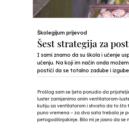
Školegijum prijevod
Šest strategija za pos
I sami znamo da su škola i učenje us
učenju. Na koji im način onda može
postići da se totalno zadube i izgub
Prošlog sam se ljeta ponudio da prijatelj
luster zamijenimo onim ventilatorom-lustero
kutiju sa ventilatorom i shvatio da to št
puno vremena – za dva sata trebala je 
petogodišnjakinje. Bilo mi je jasno da se