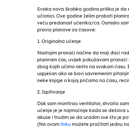
Svaka nova školska godina prilika je da r
učionici. Ove godine želim probati planir
veću predanost učenika/ca. Osmislio sam š
pravio planove za časove:
1. Originalno učenje
Nastojim pronaći načine da moji đaci rade
planiram čas, uvijek pokušavam pronaći 
zbog kojih učimo nešto na svakom času. I
uspješan ako se bavi savremenim pitanjima
neke knjige o kojoj pričamo na času, reci
2. Ispitivanje
Dok sam montirao ventilator, shvatio sa
učenje je je najmoćnije kada se dešava uz 
iskuse i trudim se da uradim sve što je po
(Na ovom
linku
možete pročitati jednu naš