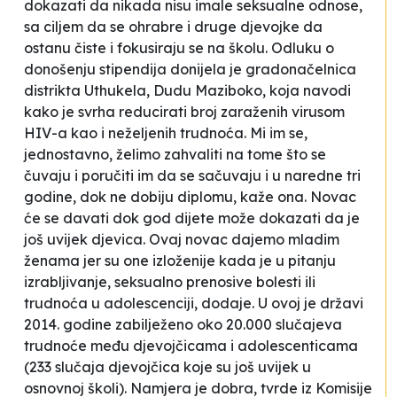
dokazati da nikada nisu imale seksualne odnose,
sa ciljem da se
ohrabre i druge djevojke da
ostanu čiste i fokusiraju se na školu
. Odluku o
donošenju stipendija donijela je gradonačelnica
distrikta Uthukela, Dudu Maziboko, koja navodi
kako je svrha reducirati broj zaraženih virusom
HIV-a kao i neželjenih trudnoća.
Mi im se,
jednostavno, želimo zahvaliti na tome što se
čuvaju i poručiti im da se sačuvaju i u naredne tri
godine, dok ne dobiju diplomu
, kaže ona.
Novac
će se davati dok god dijete može dokazati da je
još uvijek djevica. Ovaj novac dajemo mladim
ženama jer su one izloženije kada je u pitanju
izrabljivanje, seksualno prenosive bolesti ili
trudnoća u adolescenciji
, dodaje. U ovoj je državi
2014. godine zabilježeno oko 20.000 slučajeva
trudnoće među djevojčicama i adolescenticama
(233 slučaja djevojčica koje su još uvijek u
osnovnoj školi).
Namjera je dobra
, tvrde iz Komisije