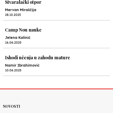
Stvaralački otpor
Mervan Miraščija
28.10.2025
Camp Nou nauke
Jelena Kalinić
16.06.2025
Ishodi učenja u zahodu mature
Namir Ibrahimović
10.06.2025
Kraj školske godine, fotofiniš
Anes Osmić
04.06.2025
NOVOSTI