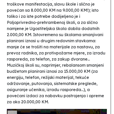
troškove manifestacija, slavu škole i slično je
povećan sa 8.000,00 KM na 9.000,00 KM!); isto
toliko i za iste potrebe dodijeljeno je i
Poljoprivredno-prehrambenoj školi, a za slično
namjene je Ugostiteljska škola dobila dodatnih
2.000,00 KM. Istovremeno su školama smanjivani
planirani iznosi u drugim redovnim stavkama:
manje će se trošiti na materijale za nastavu, za
prevoz radnika, za protivpožarne mjere, za izradu
rasporeda, za telefon, za zakup dvorane...
Muzičkoj školi su, naprimjer,
rebalansom
smanjeni
budžetom planirani iznosi za 15.000,00 KM (za
energiju, telefon, režijski materijal, tekuće
održavanje, putovanja, sistematske preglede,
osiguranje učenika, izradu rasporeda...), a
povećani
izdaci za nabavku postrojenja i opreme
za oko 20.000,00 KM.