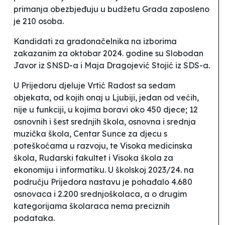
primanja obezbjeđuju u budžetu Grada zaposleno
je 210 osoba.
Kandidati za gradonačelnika na izborima
zakazanim za oktobar 2024. godine su Slobodan
Javor iz SNSD-a i Maja Dragojević Stojić iz SDS-a.
U Prijedoru djeluje Vrtić
Radost
sa sedam
objekata, od kojih onaj u Ljubiji, jedan od većih,
nije u funkciji, u kojima boravi oko 450 djece; 12
osnovnih i šest srednjih škola, osnovna i srednja
muzička škola, Centar
Sunce
za djecu s
poteškoćama u razvoju, te Visoka medicinska
škola, Rudarski fakultet i Visoka škola za
ekonomiju i informatiku. U školskoj 2023/24.
na
području Prijedora nastavu je pohađalo 4.680
osnovaca i 2.200 srednjoškolaca, a o drugim
kategorijama
školaraca
nema preciznih
podataka.