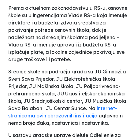
Prema aktuelnom zakonodavstvu u RS-u, osnovne
škole su u ingerencijama Vlade RS-a koja imenuje
direktore i u budžetu izdvaja sredstva za
pokrivanje potrebe osnovnih škola, dok je
nadležnost nad srednjim školama podijeljena –
Vlada RS-a imenuje upravu i iz budžeta RS-a
isplaćuje plate, a lokalne zajednice pokrivaju sve
druge troškove ili potrebe.
Srednje škole na području grada su JU Gimnazija
Sveti Sava
Prijedor, JU Elektrotehnička škola
Prijedor, JU Mašinska škola, JU Poljoprivredno-
prehrambena škola, JU Ugostiteljsko-ekonomska
škola, JU Srednjoškolski centar, JU Muzička škola
Savo Balaban
i JU Centar
Sunce
. Na
internet-
stranicama ovih obrazovnih institucija
uglavnom
nema broja đaka, nastavnica i nastavnika
.
U sastavu gradske uprave djeluje Odjeljenje za