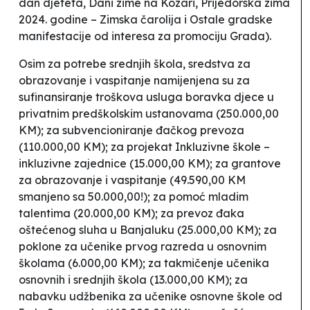
dan djeteta, Dani zime na Kozari, Prijedorska zima
2024. godine – Zimska čarolija i Ostale gradske
manifestacije od interesa za promociju Grada
).
Osim za potrebe srednjih škola, sredstva za
obrazovanje i vaspitanje namijenjena su za
sufinansiranje troškova usluga boravka djece u
privatnim predškolskim ustanovama (250.000,00
KM); za subvencioniranje đačkog prevoza
(110.000,00 KM); za projekat Inkluzivne škole –
inkluzivne zajednice (15.000,00 KM); za
grantove
za obrazovanje i vaspitanje
(49.590,00 KM
smanjeno sa 50.000,00!); za pomoć mladim
talentima (20.000,00 KM); za prevoz đaka
oštećenog sluha u Banjaluku (25.000,00 KM); za
poklone za učenike prvog razreda u osnovnim
školama (6.000,00 KM); za takmičenje učenika
osnovnih i srednjih škola (13.000,00 KM); za
nabavku udžbenika za učenike osnovne škole od