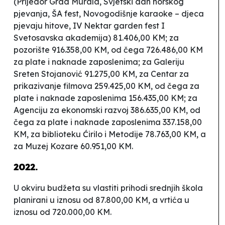
(Prijedor Grad Murala, Svjetski dan horskog
pjevanja, ŠA fest, Novogodišnje karaoke – djeca
pjevaju hitove, IV Nektar garden fest I
Svetosavska akademija) 81.406,00 KM; za
pozorište 916.358,00 KM, od čega 726.486,00 KM
za plate i naknade zaposlenima; za Galeriju
Sreten Stojanović 91.275,00 KM, za Centar za
prikazivanje filmova 259.425,00 KM, od čega za
plate i naknade zaposlenima 156.435,00 KM; za
Agenciju za ekonomski razvoj 386.635,00 KM, od
čega za plate i naknade zaposlenima 337.158,00
KM, za biblioteku
Ćirilo i Metodije
78.763,00 KM, a
za Muzej Kozare 60.951,00 KM.
2022.
U okviru budžeta su vlastiti prihodi srednjih škola
planirani u iznosu od 87.800,00 KM, a vrtića u
iznosu od 720.000,00 KM.