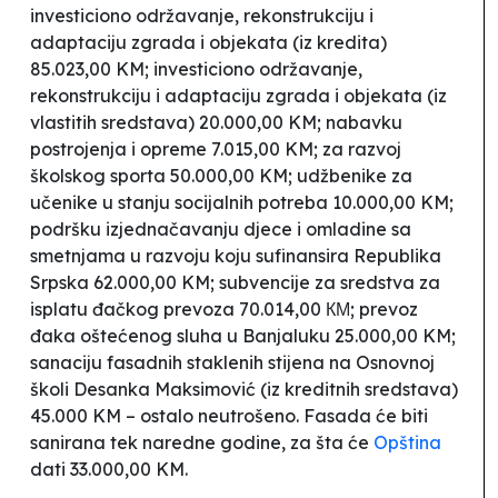
investiciono održavanje, rekonstrukciju i
adaptaciju zgrada i objekata (iz kredita)
85.023,00 KM; investiciono održavanje,
rekonstrukciju i adaptaciju zgrada i objekata (iz
vlastitih sredstava) 20.000,00 KM; nabavku
postrojenja i opreme 7.015,00 KM; za razvoj
školskog sporta 50.000,00 KM; udžbenike za
učenike u stanju socijalnih potreba 10.000,00 KM;
podršku izjednačavanju djece i omladine sa
smetnjama u razvoju koju sufinansira Republika
Srpska 62.000,00 KM; subvencije za sredstva za
isplatu đačkog prevoza 70.014,00 КМ; prevoz
đaka oštećenog sluha u Banjaluku 25.000,00 KM;
sanaciju fasadnih staklenih stijena
na Osnovnoj
školi Desanka Maksimović (iz kreditnih sredstava)
45.000 KM – ostalo neutrošeno. Fasada će biti
sanirana tek naredne godine, za šta će
Opština
dati 33.000,00 KM.