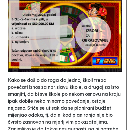
Kako se došlo do toga da jednoj školi treba
povećati iznos za npr. slavu škole, a drugoj za isto
smanjiti, da bi sve škole po nekom osnovu na kraju
ipak dobile neko minorno povećanje, ostaje
nejasno. Stiče se utisak da se planirani budžet
mijenjao
odoka
, tj. da ni kod planiranja nije bio
čvrsto zasnovan na mjerljivim pokazateljima.
Zanimljivo je da takve nesigurnosti, pa ni potrebe