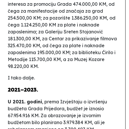
interesa za promociju Grada 474.000,00 KM, od
čega za manifestacije od značaja za grad
254.500,00 KM; za pozorište 1.386.250,00 KM,
od
čega 1.124.250,00 KM za plate i naknade
zaposlenima; za Galeriju Sreten Stojanović
181.300,00 KM, za Centar za prikazivanje filmova
325.470,00 KM, od čega za plate i naknade
zaposlenima 195.000,00 KM; za biblioteku
Ćirilo i
Metodije
115.700,00 KM, a za Muzej Kozare
98.220,00 KM.
I tako dalje.
2021–2023.
U 2021. godini
,
prema Izvještaju o izvršenju
budžeta Grada Prijedora, budžet je iznosio
67.954.916 KM. Za obrazovanje je izvornim
budžetom bilo planirano 3.979.384 KM, ali je