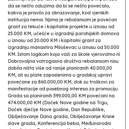
da se nešto oduzima da bi se nešto povećalo,
kakva je pravilo za obrazovanje, kod vjerskih
institucija nema. Njima je rebalansom je povećan
grant za tekuće i kapitalne projekte u iznosu od
25.000 KM
, učešće u izgradnji parohijskih domova
u iznosu od 20.000 KM i kapitalni grant za
izgradnju manastira Miloševac u iznosu od 50.000
KM.
Istom logikom koja važi za škole vjerovatno ni
Dobrovoljna vatrogasna društva rebalansom nisu
dobila ništa više od ranije planiranih 40.000,00
KM, ali su plate zaposlenima u gradskoj upravi
povećane za 860.000,00 KM, dok su troškovi
za
manifestacije od posebnog interesa za promociju
Grada
sa planiranih 399.000,00 KM povećani na
474.000,00 KM (
Doček Nove godine na Trgu,
Doček dječije Nove godine, Dan Republike,
Obilježavanje Dana grada, Obilježavanje Krsne
slave grada, Konferencija beba, Međunarodni