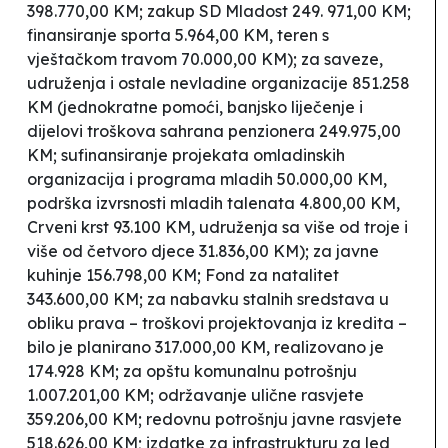
398.770,00 KM; zakup SD Mladost 249. 971,00 KM;
finansiranje sporta 5.964,00 KM, teren s
vještačkom travom 70.000,00 KM); za saveze,
udruženja i ostale nevladine organizacije 851.258
KM (jednokratne pomoći, banjsko liječenje i
dijelovi troškova sahrana penzionera 249.975,00
KM; sufinansiranje projekata omladinskih
organizacija i programa mladih 50.000,00 KM,
podrška izvrsnosti mladih talenata 4.800,00 KM,
Crveni krst 93.100 KM, udruženja sa više od troje i
više od četvoro djece 31.836,00 KM); za javne
kuhinje 156.798,00 KM; Fond za natalitet
343.600,00 KM; za nabavku stalnih sredstava u
obliku prava – troškovi projektovanja iz kredita –
bilo je planirano 317.000,00 KM, realizovano je
174.928 KM; za opštu komunalnu potrošnju
1.007.201,00 KM; održavanje ulične rasvjete
359.206,00 KM; redovnu potrošnju javne rasvjete
518.626,00 KM; izdatke za infrastrukturu za led