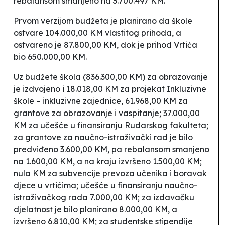
rebalansom smanjeno na 3.700.497 KM.
Prvom verzijom budžeta je planirano da škole
ostvare 104.000,00 KM vlastitog prihoda, a
ostvareno je 87.800,00 KM, dok je prihod Vrtića
bio 650.000,00 KM.
Uz budžete škola (836.300,00 KM) za obrazovanje
je izdvojeno i 18.018,00 KM za projekat
Inkluzivne
škole – inkluzivne zajednice
, 61.968,00 KM za
grantove za obrazovanje i vaspitanje; 37.000,00
KM za učešće u finansiranju Rudarskog fakulteta;
za grantove za naučno-istraživački rad je bilo
predviđeno 3.600,00 KM, pa rebalansom smanjeno
na 1.600,00 KM, a na kraju izvršeno 1.500,00 KM;
nula KM za subvencije prevoza učenika i boravak
djece u vrtićima; učešće u finansiranju naučno-
istraživačkog rada 7.000,00 KM; za izdavačku
djelatnost je bilo planirano 8.000,00 KM, a
izvršeno 6.810,00 KM; za studentske stipendije