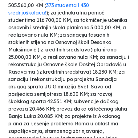
505.560,00 KM (
373 studenta i 430
srednjoškolaca!
); za jednokratnu pomoć
studentima 116.700,00 KM, za takmičenje učenika
osnovnih i srednjih škola planirano 5.000,00 KM, a
realizovano nula KM; za sanaciju fasadnih
staklenih stijena na Osnovnoj školi
Desanka
Maksimović
(iz kreditnih sredstava) planirano
25.000,00 KM, a realizovano nula KM; za sanaciju i
rekonstrukciju Osnovne škole
Dositej Obradović
u
Rasavcima (iz kreditnih sredstava) 18.230 KM; za
sanaciju i rekonstrukciju po projektu Sanacija
drugog sprata JU Gimnazija
Sveti Sava
od
posljedica zemljotresa 18.600 KM; za razvoj
školskog sporta 42.551 KM; subvencije đačkog
prevoza 20.466 KM; prevoz đaka oštećenog sluha
Banja Luka 20.085 KM; za projekte iz Akcionog
plana za rješenje problema Roma u oblastima
zapošljavanja, stambenog zbrinjavanja,