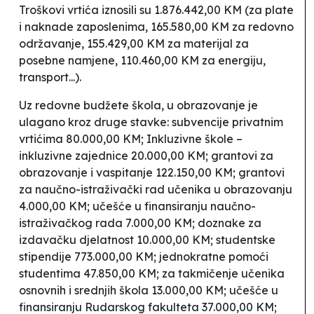
Troškovi vrtića iznosili su 1.876.442,00 KM (za plate
i naknade zaposlenima, 165.580,00 KM za redovno
održavanje, 155.429,00 KM za materijal za
posebne namjene, 110.460,00 KM za energiju,
transport...).
Uz redovne budžete škola, u obrazovanje je
ulagano kroz druge stavke: subvencije privatnim
vrtićima 80.000,00 KM;
Inkluzivne škole –
inkluzivne zajednice
20.000,00 KM; grantovi za
obrazovanje i vaspitanje 122.150,00 KM; grantovi
za naučno-istraživački rad učenika u obrazovanju
4.000,00 KM; učešće u finansiranju naučno-
istraživačkog rada 7.000,00 KM; doznake za
izdavačku djelatnost 10.000,00 KM; studentske
stipendije 773.000,00 KM; jednokratne pomoći
studentima 47.850,00 KM; za takmičenje učenika
osnovnih i srednjih škola 13.000,00 KM; učešće u
finansiranju Rudarskog fakulteta 37.000,00 KM;