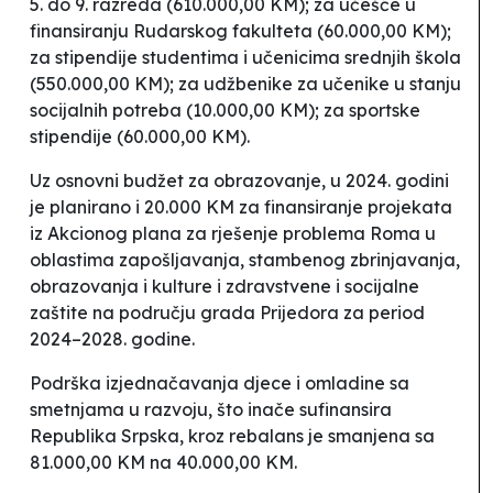
5. do 9. razreda (610.000,00 KM); za učešće u
finansiranju Rudarskog fakulteta (60.000,00 KM);
za stipendije studentima i učenicima srednjih škola
(550.000,00 KM); za udžbenike za učenike u stanju
socijalnih potreba (10.000,00 KM); za sportske
stipendije (60.000,00 KM).
Uz osnovni budžet za obrazovanje, u 2024. godini
je planirano i 20.000 KM za finansiranje projekata
iz Akcionog plana za rješenje problema Roma u
oblastima zapošljavanja, stambenog zbrinjavanja,
obrazovanja i kulture i zdravstvene i socijalne
zaštite na području grada Prijedora za period
2024–2028. godine.
Podrška izjednačavanja djece i omladine sa
smetnjama u razvoju
, što inače sufinansira
Republika Srpska, kroz rebalans je smanjena sa
81.000,00 KM na 40.000,00 KM.