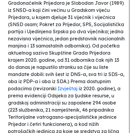
Gradonačelnik Prijedora je Slobodan Javor (1989)
iz SNSD-a koji čini većinu u Gradskom vijeću
Prijedora, u kojem djeluje 31 vijećnik i vijećnica
(SNSD osam; Pokret za Prijedor, SPS, Socijalistička
partija i Ujedinjena Srpska po dva vijećnika; jedna
nezavisna vijećnica, jedan predstavnik nacionalnih
manjina i 13 samostalnih odbornika). Od početka
aktuelnog saziva Skupštine Grada Prijedora
krajem 2020. godine, od 31 odbornika čak njih 13
do danas je napustilo stranku sa čije su liste
mandate dobili: svih šest iz DNS-a, sva tri iz SDS-a,
oba iz PDP-a i oba iz SDA.) Prema dostupnim
podacima (revizorski
Izvještaj
iz 2020. godine), a
prema evidenciji Odsjeka za ljudske resurse, u
gradskoj administraciji su zaposlene 294 osobe
(223 službenika, 21 namještenik, 46 pripadnika
Teritorijalne vatrogasno-specijalističke jedinice
Prijedor i četiri funkcionera), a kod nižih
potrošačkih jedinica za koje se sredstva za lična