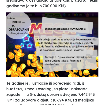
sredstava kroz naplatu usluge koju pruža (u nekim
godinama je to bilo 700.000 KM).
Te godine je, ilustracije ili poređenja radi, iz
budžeta, između ostalog, za plate i naknade
zaposlenih u Gradskoj upravi izdvojeno 7.442.943
KM i za ugovore o djelu 310.694 KM, za medijsku