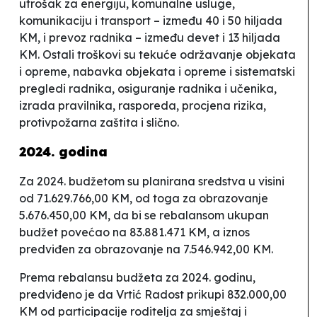
utrošak za energiju, komunalne usluge,
komunikaciju i transport
– između 40 i 50 hiljada
KM, i
prevoz radnika
– između devet i 13 hiljada
KM. Ostali troškovi su
tekuće održavanje objekata
i opreme, nabavka objekata i opreme i sistematski
pregledi radnika, osiguranje radnika i učenika,
izrada pravilnika, rasporeda, procjena rizika,
protivpožarna zaštita i slično.
2024. godina
Za 2024. budžetom su planirana sredstva u visini
od 71.629.766,00 KM, od toga za obrazovanje
5.676.450,00 KM, da bi se rebalansom ukupan
budžet povećao na 83.881.471 KM, a iznos
predviđen za obrazovanje na 7.546.942,00 KM.
Prema rebalansu budžeta za 2024. godinu,
predviđeno je da Vrtić
Radost
prikupi 832.000,00
KM od participacije roditelja za smještaj i