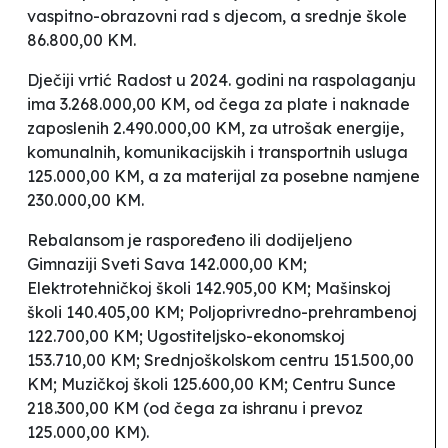
vaspitno-obrazovni rad s djecom, a srednje škole
86.800,00 KM.
Dječiji vrtić
Radost
u 2024. godini na raspolaganju
ima 3.268.000,00 KM, od čega za plate i naknade
zaposlenih 2.490.000,00 KM, za utrošak energije,
komunalnih, komunikacijskih i transportnih usluga
125.000,00 KM, a za materijal za posebne namjene
230.000,00 KM.
Rebalansom je raspoređeno ili dodijeljeno
Gimnaziji
Sveti Sava
142.000,00 KM;
Elektrotehničkoj školi 142.905,00 KM; Mašinskoj
školi 140.405,00 KM; Poljoprivredno-prehrambenoj
122.700,00 KM; Ugostiteljsko-ekonomskoj
153.710,00 KM; Srednjoškolskom centru 151.500,00
KM; Muzičkoj školi 125.600,00 KM; Centru
Sunce
218.300,00 KM (od čega za ishranu i prevoz
125.000,00 KM).