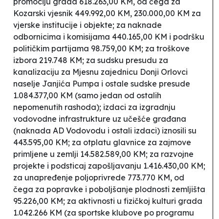
promociju grada 618.263,00 KM, od čega za
Kozarski vjesnik 449.992,00 KM, 230.000,00 KM za
vjerske institucije i objekte; za naknade
odbornicima i komisijama 440.165,00 KM i podršku
političkim partijama 98.759,00 KM; za troškove
izbora 219.748 KM; za
sudsku presudu za
kanalizaciju za Mjesnu zajednicu Donji Orlovci
naselje Janjića Pumpa i ostale sudske presude
1.084.377,00 KM (samo jedan od
ostalih
nepomenutih rashoda
); izdaci za izgradnju
vodovodne infrastrukture uz učešće građana
(naknada AD Vodovodu i ostali izdaci) iznosili su
443.595,00 KM; za otplatu glavnice za zajmove
primljene u zemlji 14.582.589,00 KM; za razvojne
projekte i podsticaj zapošljavanju 1.416.430,00 KM;
za unapređenje poljoprivrede 773.770 KM, od
čega za popravke i poboljšanje plodnosti zemljišta
95.226,00 KM; za aktivnosti u fizičkoj kulturi grada
1.042.266 KM (za sportske klubove po programu