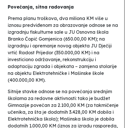
Povećanja, sitna radovanja
Prema planu troškova, dva miliona KM više u
iznosu predviđenom za obrazovanje odnose se na
izgradnju fiskulturne sale u JU Osnovna škola
Branko Ćopić
Gomjenica (650.00,00 KM); na
izgradnju i opremanje novog objekta JU
Dječiji
vrtić
Radost
Prijedor (350.000,00 KM) i na
investiciono održavanje, rekonstrukciju i
adaptaciju zgrada i objekata – zamjena stolarije
na objektu Elektrotehničke i Mašinske škole
(400.000,00 KM).
Sitnije stavke odnose se na povećanja srednjim
školama za redovne aktivnosti: tako je budžet
Gimnazije
povećan za
2.100,00 KM (za takmičenje
učenika, za šta je dodatnih 3.428,00 KM dobila i
Elektrotehnička škola); Mašinska škola je dobila
dodatnih 1.000,00 KM (iznos za izradu rasporeda,