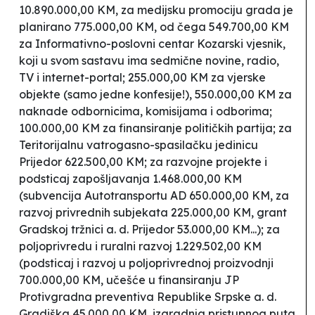
10.890.000,00 KM, za medijsku promociju grada je
planirano 775.000,00 KM, od čega 549.700,00 KM
za Informativno-poslovni centar
Kozarski vjesnik
,
koji u svom sastavu ima sedmične novine, radio,
TV i internet-portal; 255.000,00 KM za vjerske
objekte (samo jedne konfesije!), 550.000,00 KM za
naknade odbornicima, komisijama i odborima;
100.000,00 KM za finansiranje političkih partija; za
Teritorijalnu vatrogasno-spasilačku jedinicu
Prijedor 622.500,00 KM; za razvojne projekte i
podsticaj zapošljavanja 1.468.000,00 KM
(subvencija Autotransportu AD 650.000,00 KM, za
razvoj privrednih subjekata 225.000,00 KM, grant
Gradskoj tržnici a. d. Prijedor 53.000,00 KM...); za
poljoprivredu i ruralni razvoj 1.229.502,00 KM
(podsticaj i razvoj u poljoprivrednoj proizvodnji
700.000,00 KM, učešće u finansiranju JP
Protivgradna preventiva Republike Srpske a. d.
Gradiška 45.000,00 KM, izgradnja pristupnog puta