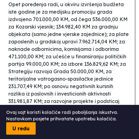
Opet poređenja radi, u okviru izvršenja budžeta
iste godine je za medijsku promociju grada
izdvojeno 701.000,00 KM, od čega 536.000,00 KM
za
Kozarski vjesnik
; 134.982,40 KM za gradnju
objekata (samo jedne vjerske zajednice); za plate
zaposlenih u gradskoj upravi 7.962.714,04 KM; za
naknade odbornicima, komisijama i odborima
471.100,00 KM; za učešće u finansiranju političkih
partija 99.000,00 KM; za izbore 136.829,62 KM; za
Strategiju razvoja Grada 50.000,00 KM, za
teritorijalne vatrogasno-spasilačke jedinice
231.707,49 KM; po osnovu negativnih kursnih
razlika iz poslovnih i investicionih aktivnosti
331.981,87 KM; za razvojne projekte i podsticaj
zapošljavanja 1.456.745,95 KM (od čega
Ovaj sajt koristi kolačiće radi poboljšanja iskustva.
subvencija za izmirenje duga za električnu
Nastavkom posjete prihvatate upotrebu kolačića.
energiju AD Vodovod Prijedor 340.000,00 KM); za
U redu
promociju privrednih potencijala Grada Prijedora
40.000,00 KM; grant preduzeću Komunalne