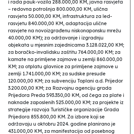
i rada
pauk
-vozila 288.000,00 KM, javna rasvjeta
– redovna potrošnja 800.000,00 KM, ulična
rasvjeta 50.000,00 KM, infrastruktura za led-
rasvjetu 840.000,00 KM, adaptacija ulične
rasvjete na novoizgrađenu niskonaponsku mrežu
40.000,00 KM); za održavanje i izgradnju
objekata u mjesnim zajednicama 3.128.022,00 KM;
za boračko-invalidsku zaštitu 764.000,00 KM; za
kamate na primljene zajmove u zemlji 860.000,00
KM; za otplatu glavnice za primljene zajmove u
zemlji 1.741.000,00 KM; za sudske presude
120.000,00 KM; za subvenciju Toplani a.d. Prijedor
3.200.00,00 KM; za Razvojnu agenciju grada
Prijedora Preda 593.350,00 KM, od čega za plate i
naknade zaposlenih 525.000,00 KM; za projekte iz
strategije razvoja Turističke organizacije Grada
Prijedora 855.800,00 KM. Za izbore koji se
održavaju u oktobru 2024. godine planirano je
431.000,00 KM, za manifestacija od posebnog