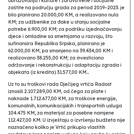
obrazovanja i kulture i zdravstvene i socijalne
zaštite na području grada za period 2019–2023. je
bilo planirano 20.000,00 KM, a realizovano nula
KM; za udžbenike za đake u stanju socijalne
potrebe 6.900,00 KM; za podršku izjednačavanju
djece i omladine sa smetnjama u razvoju, što
sufinansira Republika Srpska, planirano je
62.000,00 KM, pa smanjeno na 39.434,00 KM i
realizovano 38.255,00 KM; za investiciono
održavanje i rekonstrukciju i adaptaciju zgrada i
objekata (iz kredita) 31.577,00 KM...
Uz to su troškovi rada Dječijeg vrtića
Radost
iznosili 2.107.289,00 KM, od čega za plate i
naknade 1.712.677,00 KM, za troškove energije,
komunalnih, komunikacijskih i transportnih usluga
104.475 KM, za materijal za posebne namjene
112.427,00 KM. U izvještaju o izvršenju budžeta nije
naznačeno koliko je Vrtić prikupio vlastitih