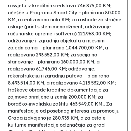
rasvjetu iz kreditnih sredstava 746.875,00 KM;
učešće u Programu Smart City – planirano 80.000
KM, a realizovano nula KM; za rashode za stručne
usluge (print sistem menadžment, održavanje
računarske opreme i softvera) 121.968,00 KM;
održavanje i izgradnju objekata u mjesnim
zajednicama – planirano 1.044.700,00 KM, a
realizovano 293.552,00 KM; za socijalno
stanovanje – planirano 160.000,00 KM, a
realizovano 61.746,00 KM; održavanje,
rekonstrukciju i izgradnju puteva – planirano
8.493.514,00 KM, a realizovano 4.118.532,00 KM;
troškove obrade kreditne dokumentacije za
zajmove primljene u zemlji 200.000 KM; za
boračko-invalidsku zaštitu 463.549,00 KM... Za
manifestacije od posebnog interesa za promociju
Grada izdvojeno je 280.935 KM, a za ostale
kulturne manifestacije od značaja za grad