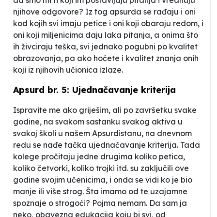
da smo mi ti koji im postavljaju pitanja i vrednuju
njihove odgovore? Iz tog apsurda se rađaju i oni
kod kojih svi imaju petice i oni koji obaraju redom, i
oni koji miljenicima daju
laka
pitanja, a onima što
ih živciraju
teška
, svi jednako pogubni po kvalitet
obrazovanja, pa ako hoćete i kvalitet znanja onih
koji iz njihovih učionica izlaze.
Apsurd br. 5: Ujednačavanje kriterija
Ispravite me ako griješim, ali po završetku svake
godine, na svakom sastanku svakog aktiva u
svakoj školi u našem Apsurdistanu, na dnevnom
redu se nađe tačka ujednačavanje kriterija. Tada
kolege pročitaju jedne drugima koliko petica,
koliko četvorki, koliko trojki itd. su zaključili ove
godine svojim učenicima, i onda se vidi ko je bio
manje ili više strog. Šta imamo od te uzajamne
spoznaje o strogoći? Pojma nemam. Da sam ja
neko, obavezna edukacija koju bi svi, od