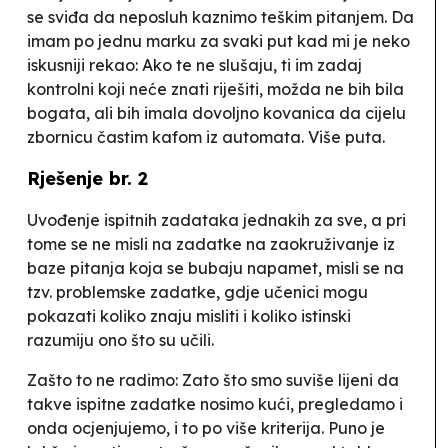
se sviđa da neposluh kaznimo teškim pitanjem. Da
imam po jednu marku za svaki put kad mi je neko
iskusniji rekao:
Ako te ne slušaju, ti im zadaj
kontrolni koji neće znati riješiti
, možda ne bih bila
bogata, ali bih imala dovoljno kovanica da cijelu
zbornicu častim kafom iz automata. Više puta.
Rješenje br. 2
Uvođenje ispitnih zadataka jednakih za sve, a pri
tome se ne misli na zadatke na zaokruživanje iz
baze pitanja koja se bubaju napamet, misli se na
tzv. problemske zadatke, gdje učenici mogu
pokazati koliko znaju misliti i koliko istinski
razumiju ono što su učili.
Zašto to ne radimo:
Zato što smo suviše lijeni da
takve ispitne zadatke nosimo kući, pregledamo i
onda ocjenjujemo, i to po više kriterija. Puno je