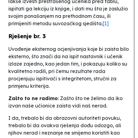
lakše izvesti prestrašenog učenika pred tablu,
ispitati ga lekciju iz knjige, i dati mu šta je zaslužio
svojim ponašanjem na prethodnom času, ili
primijeniti
metodu
suvozačkog sjedišta
.
[1]
Rješenje br. 3
Uvođenje eksternog ocjenjivanja koje bi zaista bilo
eksterno, što znači da na ispit nastavnik i učenik
izlaze zajedno, kao jedan tim, i pokazuju koliko su
kvalitetno radili, pri čemu rezultate rada
procjenjuju ispitivači s integritetom, stručni za
primjenu kriterija.
Zašto to ne radimo
:
Zašto što ne želimo da iko
izvan naše učionice zaista vidi naš nerad.
I da, trebalo bi da obrazovni
autoriteti
povuku,
trebalo bi da ovakva rješenja dođu
odozgo
, ali
njihov nerad i neznanje ne smijemo koristiti kao