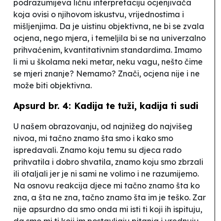
podrazumijeva ličnu interpretaciju ocjenjivača
koja ovisi o njihovom iskustvu, vrijednostima i
mišljenjima. Da je uistinu objektivna, ne bi se zvala
ocjena, nego mjera, i temeljila bi se na univerzalno
prihvaćenim, kvantitativnim standardima. Imamo
li mi u školama neki metar, neku vagu, nešto čime
se mjeri znanje? Nemamo? Znači, ocjena nije i ne
može biti objektivna.
Apsurd br. 4: Kadija te tuži, kadija ti sudi
U našem obrazovanju, od najnižeg do najvišeg
nivoa, mi tačno znamo šta smo i kako smo
ispredavali. Znamo koju temu su djeca rado
prihvatila i dobro shvatila, znamo koju smo zbrzali
ili otaljali jer je ni sami ne volimo i ne razumijemo.
Na osnovu reakcija djece mi tačno znamo šta ko
zna, a šta ne zna, tačno znamo šta im je teško. Zar
nije apsurdno da smo onda mi isti ti koji ih ispituju,