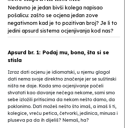
Nedavno je jedan bivši kolega napisao
pošalicu: zašto se ocjena jedan zove
negativnom kad je to pozitivan broj? Je li to
jedini apsurd sistema ocjenjivanja kod nas?
Apsurd br. 1: Podaj mu, bona, šta si se
stisla
Izraz dati
ocjenu
je idiomatski, u njemu glagol
dati
nema svoje direktno značenje jer se suštinski
ništa ne daje. Kada smo ocjenjivanje počeli
shvatati kao davanje nečega nekome, sami smo
sebe izložili pritiscima da nekom nešto damo, da
poklonimo. Dati možeš nešto što imaš, a imaš li ti,
kolegice, vreću petica, četvorki, jedinica, minusa i
pluseva pa da ih dijeliš? Nemaš, ha?