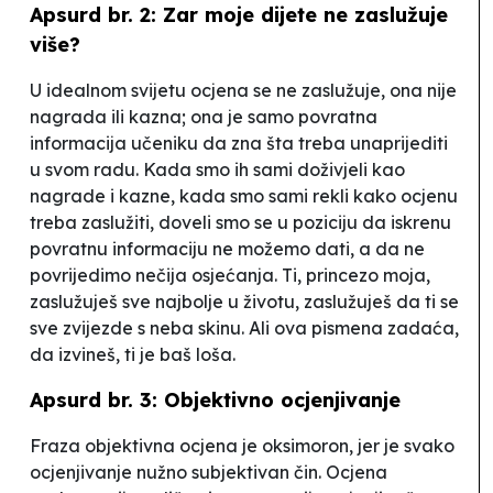
Apsurd br. 2: Zar moje dijete ne zaslužuje
više?
U idealnom svijetu ocjena se ne zaslužuje, ona nije
nagrada ili kazna; ona je samo povratna
informacija učeniku da zna šta treba unaprijediti
u svom radu. Kada smo ih sami doživjeli kao
nagrade i kazne, kada smo sami rekli kako ocjenu
treba zaslužiti, doveli smo se u poziciju da iskrenu
povratnu informaciju ne možemo dati, a da ne
povrijedimo nečija osjećanja. Ti, princezo moja,
zaslužuješ sve najbolje u životu, zaslužuješ da ti se
sve zvijezde s neba skinu. Ali ova pismena zadaća,
da izvineš, ti je baš loša.
Apsurd br. 3: Objektivno ocjenjivanje
Fraza
objektivna ocjena
je oksimoron, jer je svako
ocjenjivanje nužno subjektivan čin. Ocjena