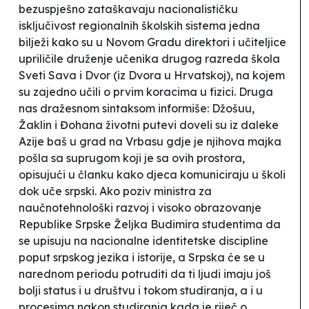
bezuspješno zataškavaju nacionalističku
isključivost regionalnih školskih sistema jedna
bilježi kako su u Novom Gradu direktori i učiteljice
upriličile druženje učenika drugog razreda škola
Sveti Sava i Dvor (iz Dvora u Hrvatskoj), na kojem
su zajedno učili o prvim koracima u fizici. Druga
nas dražesnom sintaksom informiše: Džošuu,
Žaklin i Đohana životni putevi doveli su iz daleke
Azije baš u grad na Vrbasu gdje je njihova majka
pošla sa suprugom koji je sa ovih prostora,
opisujući u članku kako djeca komuniciraju u školi
dok uče srpski. Ako poziv ministra za
naučnotehnološki razvoj i visoko obrazovanje
Republike Srpske Željka Budimira studentima da
se upisuju na nacionalne identitetske discipline
poput srpskog jezika i istorije, a Srpska će se u
narednom periodu potruditi da ti ljudi imaju još
bolji status i u društvu i tokom studiranja, a i u
procesima nakon studiranja kada je riječ o