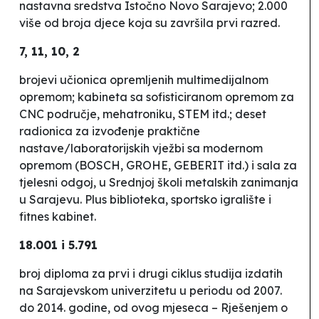
nastavna sredstva Istočno Novo Sarajevo; 2.000
više od broja djece koja su završila prvi razred.
7, 11, 10, 2
brojevi učionica opremljenih multimedijalnom
opremom; kabineta sa sofisticiranom opremom za
CNC područje, mehatroniku, STEM itd.; deset
radionica za izvođenje praktične
nastave/laboratorijskih vježbi sa modernom
opremom (BOSCH, GROHE, GEBERIT itd.) i sala za
tjelesni odgoj, u Srednjoj školi metalskih zanimanja
u Sarajevu. Plus biblioteka, sportsko igralište i
fitnes kabinet.
18.001 i 5.791
broj diploma za prvi i drugi ciklus studija izdatih
na Sarajevskom univerzitetu u periodu od 2007.
do 2014. godine, od ovog mjeseca – Rješenjem o