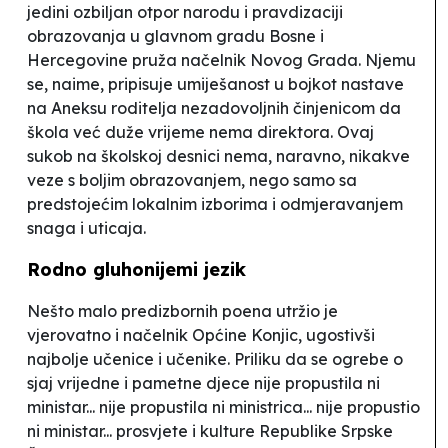
jedini ozbiljan otpor narodu i pravdizaciji
obrazovanja u glavnom gradu Bosne i
Hercegovine pruža načelnik Novog Grada. Njemu
se, naime, pripisuje umiješanost u bojkot nastave
na Aneksu roditelja nezadovoljnih činjenicom da
škola već duže vrijeme nema direktora. Ovaj
sukob na školskoj desnici nema, naravno, nikakve
veze s boljim obrazovanjem, nego samo sa
predstojećim lokalnim izborima i odmjeravanjem
snaga i uticaja.
Rodno gluhonijemi jezik
Nešto malo predizbornih poena utržio je
vjerovatno i načelnik Općine Konjic, ugostivši
najbolje učenice i učenike. Priliku da se ogrebe o
sjaj vrijedne i pametne djece nije propustila ni
ministar... nije propustila ni ministrica... nije propustio
ni ministar... prosvjete i kulture Republike Srpske