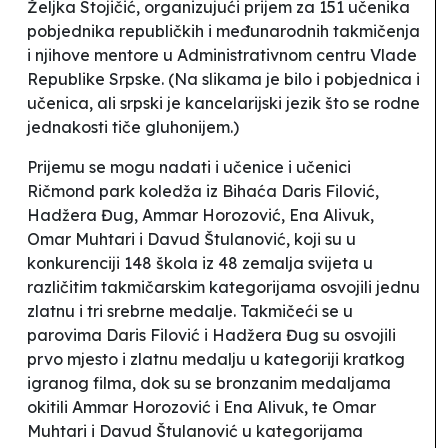
Željka Stojičić, organizujući prijem za 151 učenika
pobjednika republičkih i međunarodnih takmičenja
i njihove mentore u Administrativnom centru Vlade
Republike Srpske. (Na slikama je bilo i pobjednica i
učenica, ali srpski je kancelarijski jezik što se rodne
jednakosti tiče gluhonijem.)
Prijemu se mogu nadati i učenice i učenici
Ričmond park koledža iz Bihaća Daris Filović,
Hadžera Đug, Ammar Horozović, Ena Alivuk,
Omar Muhtari i Davud Štulanović, koji su u
konkurenciji 148 škola iz 48 zemalja svijeta u
različitim takmičarskim kategorijama osvojili jednu
zlatnu i tri srebrne medalje. Takmičeći se u
parovima Daris Filović i Hadžera Đug su osvojili
prvo mjesto i zlatnu medalju u kategoriji kratkog
igranog filma, dok su se bronzanim medaljama
okitili Ammar Horozović i Ena Alivuk, te Omar
Muhtari i Davud Štulanović u kategorijama