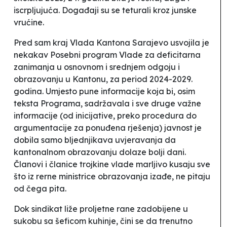
iscrpljujuća. Događaji su se teturali kroz junske
vrućine.
Pred sam kraj Vlada Kantona Sarajevo usvojila je
nekakav Posebni program Vlade za deficitarna
zanimanja u osnovnom i srednjem odgoju i
obrazovanju u Kantonu, za period 2024-2029.
godina. Umjesto pune informacije koja bi, osim
teksta Programa, sadržavala i sve druge važne
informacije (od inicijative, preko procedura do
argumentacije za ponuđena rješenja) javnost je
dobila samo bljednjikava uvjeravanja da
kantonalnom obrazovanju dolaze bolji dani.
Članovi i članice trojkine vlade marljivo kusaju sve
što iz rerne ministrice obrazovanja izađe, ne pitaju
od čega pita.
Dok sindikat liže proljetne rane zadobijene u
sukobu sa šeficom kuhinje, čini se da trenutno