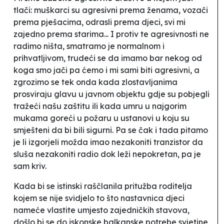
tlači: muškarci su agresivni prema ženama, vozači
prema pješacima, odrasli prema djeci, svi mi
zajedno prema starima... I protiv te agresivnosti ne
radimo ništa, smatramo je normalnom i
prihvatljivom, trudeći se da imamo bar nekog od
koga smo jači pa ćemo i mi sami biti agresivni, a
zgrozimo se tek onda kada zlostavljanima
prosviraju glavu u javnom objektu gdje su pobjegli
tražeći našu zaštitu ili kada umru u najgorim
mukama goreći u požaru u ustanovi u koju su
smješteni da bi bili sigurni. Pa se čak i tada pitamo
je li izgorjeli možda imao nezakoniti tranzistor da
sluša nezakoniti radio dok leži nepokretan, pa je
sam kriv.
Kada bi se istinski raščlanila pritužba roditelja
kojem se nije svidjelo to što nastavnica djeci
nameće vlastite umjesto zajedničkih stavova,
došlo bi se do iskonske balkanske potrebe svjetine