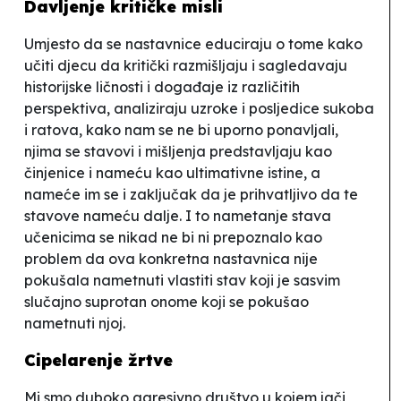
Davljenje kritičke misli
Umjesto da se nastavnice educiraju o tome kako
učiti djecu da kritički razmišljaju i sagledavaju
historijske ličnosti i događaje iz različitih
perspektiva, analiziraju uzroke i posljedice sukoba
i ratova, kako nam se ne bi uporno ponavljali,
njima se stavovi i mišljenja predstavljaju kao
činjenice i nameću kao ultimativne istine, a
nameće im se i zaključak da je prihvatljivo da te
stavove nameću dalje. I to nametanje stava
učenicima se nikad ne bi ni prepoznalo kao
problem da ova konkretna nastavnica nije
pokušala nametnuti vlastiti stav koji je sasvim
slučajno suprotan onome koji se pokušao
nametnuti njoj.
Cipelarenje žrtve
Mi smo duboko agresivno društvo u kojem jači