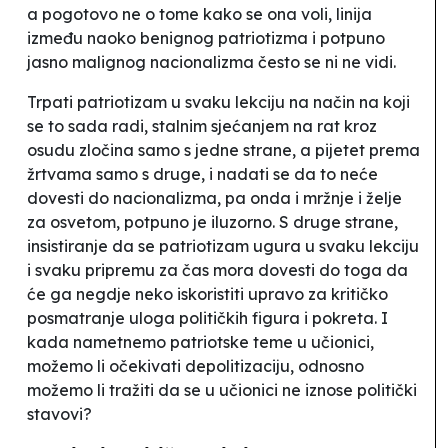
a pogotovo ne o tome kako se ona voli, linija
između naoko benignog patriotizma i potpuno
jasno malignog nacionalizma često se ni ne vidi.
Trpati patriotizam u svaku lekciju na način na koji
se to sada radi, stalnim sjećanjem na rat kroz
osudu zločina samo s jedne strane, a pijetet prema
žrtvama samo s druge, i nadati se da to neće
dovesti do nacionalizma, pa onda i mržnje i želje
za osvetom, potpuno je iluzorno. S druge strane,
insistiranje da se patriotizam ugura u svaku lekciju
i svaku pripremu za čas mora dovesti do toga da
će ga negdje neko iskoristiti upravo za kritičko
posmatranje uloga političkih figura i pokreta. I
kada nametnemo
patriotske
teme u učionici,
možemo li očekivati depolitizaciju, odnosno
možemo li tražiti da se u učionici ne iznose politički
stavovi?