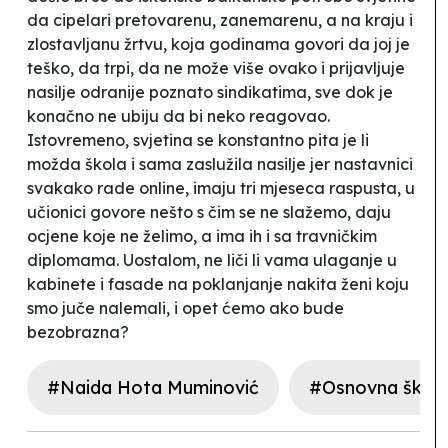
da cipelari pretovarenu, zanemarenu, a na kraju i
zlostavljanu žrtvu, koja godinama govori da joj je
teško, da trpi, da ne može više ovako i prijavljuje
nasilje odranije poznato sindikatima, sve dok je
konačno ne ubiju da bi neko reagovao.
Istovremeno, svjetina se konstantno pita je li
možda škola i sama zaslužila nasilje jer nastavnici
svakako rade online, imaju tri mjeseca raspusta, u
učionici govore nešto s čim se ne slažemo, daju
ocjene koje ne želimo, a ima ih i sa
travničkim
diplomama. Uostalom, ne liči li vama ulaganje u
kabinete i fasade na poklanjanje nakita ženi koju
smo juče nalemali, i opet ćemo ako bude
bezobrazna?
#Naida Hota Muminović
#Osnovna škola