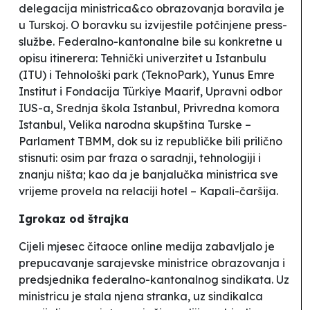
delegacija ministrica&co obrazovanja boravila je
u Turskoj. O boravku su izvijestile potčinjene press-
službe.
Federalno-kantonalne
bile su konkretne u
opisu itinerera: Tehnički univerzitet u Istanbulu
(ITU) i Tehnološki park (TeknoPark), Yunus Emre
Institut i Fondacija Türkiye Maarif, Upravni odbor
IUS-a, Srednja škola
Istanbul
, Privredna komora
Istanbul, Velika narodna skupština Turske –
Parlament TBMM, dok su iz
republičke
bili prilično
stisnuti: osim par fraza o saradnji, tehnologiji i
znanju ništa; kao da je banjalučka ministrica sve
vrijeme provela na relaciji hotel – Kapali-čaršija.
Igrokaz od štrajka
Cijeli mjesec čitaoce online medija zabavljalo je
prepucavanje sarajevske ministrice obrazovanja i
predsjednika federalno-kantonalnog sindikata. Uz
ministricu je stala njena stranka, uz sindikalca