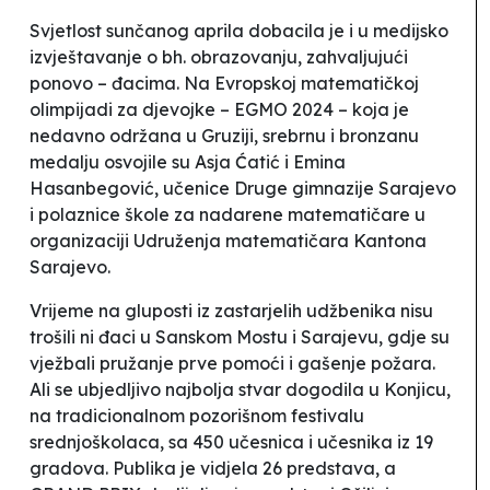
Svjetlost sunčanog aprila dobacila je i u medijsko
izvještavanje o bh. obrazovanju, zahvaljujući
ponovo – đacima. Na Evropskoj matematičkoj
olimpijadi za djevojke – EGMO 2024 – koja je
nedavno održana u Gruziji, srebrnu i bronzanu
medalju osvojile su Asja Ćatić i Emina
Hasanbegović, učenice Druge gimnazije Sarajevo
i polaznice škole za nadarene matematičare u
organizaciji Udruženja matematičara Kantona
Sarajevo.
Vrijeme na gluposti iz zastarjelih udžbenika nisu
trošili ni đaci u Sanskom Mostu i Sarajevu, gdje su
vježbali pružanje prve pomoći i gašenje požara.
Ali se ubjedljivo najbolja stvar dogodila u Konjicu,
na tradicionalnom pozorišnom festivalu
srednjoškolaca, sa 450 učesnica i učesnika iz 19
gradova. Publika je vidjela 26 predstava, a