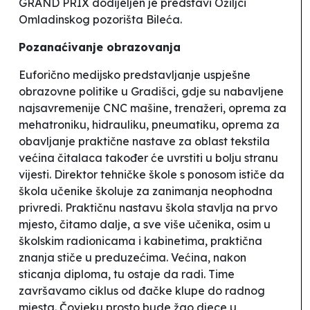
GRAND PRIX dodijeljen je predstavi
Ožiljci
Omladinskog pozorišta
Bileća
.
Pozanaćivanje obrazovanja
Euforično medijsko predstavljanje uspješne
obrazovne politike u Gradišci, gdje su
nabavljene
najsavremenije CNC mašine, trenažeri, oprema za
mehatroniku, hidrauliku, pneumatiku, oprema za
obavljanje praktične nastave za oblast tekstila
većina čitalaca također će uvrstiti u
bolju stranu
vijesti.
Direktor tehničke škole s ponosom ističe da
škola učenike školuje za zanimanja neophodna
privredi. Praktičnu nastavu škola stavlja na prvo
mjesto, čitamo dalje, a
sve više učenika, osim u
školskim radionicama i kabinetima, praktična
znanja stiče u preduzećima. Većina, nakon
sticanja diploma, tu ostaje da radi. Time
završavamo ciklus od đačke klupe do radnog
mjesta.
Čovjeku prosto bude žao djece u