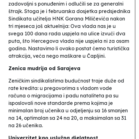
zadovoljni s ponuđenim i odlučili se za generalni
štrajk
. Stoga je i februarska dosjetka predsjednika
Sindikata učitelja HNK Gorana Miličevića nakon
tri mjeseca još aktuelnija:
Ova vlada nas je u
svega 100 dana rada uspjela na ulice izvući dva
puta, što Hercegova vlada nije uspjela ni za osam
godina. Nastavimo li ovako postat ćemo turistička
atrakcija, veća nego maškare u Čapljini
.
Zenica mudrija od Sarajeva
Zeničkim sindikalistima budućnost traje duže od
rate kredita: u pregovorima s vladom vode
računa o migracijama i padu nataliteta pa su
isposlovali nove standarde prema kojima je
minimalan broj učenika u odjeljenju sa 16 smanjen
na 14, optimalan sa 24 na 20, a maksimalan sa 31
na 26 učenika
.
Univerzitet kao uslužna djelatnost