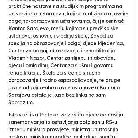
praktične nastave na studijskim programima na
Univerzitetu u Sarajevu, koji se realiziraju u javnim
odgojno-obrazovnim ustanovama, čiji je osnivač
Kanton Sarajevo, među kojima su predškolske
ustanove, osnovne i srednje škole, Zavod za
specijalno obrazovanje i odgoj djece
Mjedenica
,
Centar za odgoj, obrazovanje i rehabilitaciju
Vladimir Nazor
, Centar za slijepu i slabovidnu
djecu i omladinu, Centar za slušnu i govornu
rehabilitaciju, Škola za srednje stručno
obrazovanje i radno osposobljavanje, te druge
javne odgojno-obrazovne ustanove u Kantonu
Sarajevu
ostala je kusa bez linka na sam
Sporazum.
Isto važi i za
Protokol za zaštitu djece od nasilja,
zanemarivanja i zlostavljanja
potpisan u RS-u
između ministra prosvjete, ministra unutrašnjih
poslova, ministra porodice, omladine i sporta i