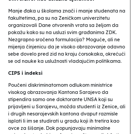
Manje đaka u školama znači i manje studenata na
fakultetima, pa su na Zeničkom univerzitetu
organizovali Dane otvorenih vrata sa željom da
pokažu kako su na
usluzi svim građanima ZDK
.
Nezgrapno sročena formulacija? Moguće, ali ne
mijenja činjenicu da je visoko obrazovanje odavno
sebe dovelo pred zid na kraju ćorsokaka, okrećući
se od nauke ka uslužnosti vladajućim politikama.
CIPS i indeksi
Poučeni diskriminatornom odlukom ministrice
visokog obrazovanja Kantona Sarajevo da
stipendira samo one doktorante UNSA koji su
prijavljeni u Sarajevu, možda studenti iz Zenice, ali
i drugih nesarajevskih kantona dvaput razmisle
isplati li im se studirati u gradu koji ih tretira kao
ovce za šišanje. Dok popunjavaju minimalne