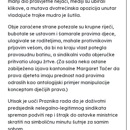
manji dio prosvjetne nejači, mediji su ubirali
klikove, a mutava dvotrećinska opozicija unutar
vladajuće trojke mudro je šutila.
Obje zaraćene strane potezale su krupne riječi,
bubotale se ustavom i šamarale pravima djece,
ulagivale se roditeljima, mahale protivnikovim
prljavim vešom, da bi na kraju vlast potegla
pravosudnu batinu, a sindikalni vođa objeručke
prihvatio ulogu žrtve. (Za sada neka ostane
zabilježena izjava kantonalne Margaret Tačer da
prava djeteta imaju prednost nad pravima
odraslih
kao antologijski primjer manipulacije
konceptom dječijih prava.)
Utisak je uoči Praznika rada da je doživotni
predsjednik nelegalno-legitimnog sindikata
spreman podviti rep i štrajk
do ostavke ministrice
skratiti na simboličnu minutu šutnje za samim
sobom.