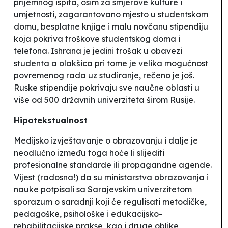
prijemnog ispita, osim za smjerove kulture i
umjetnosti, zagarantovano mjesto u studentskom
domu, besplatne knjige i malu novčanu stipendiju
koja pokriva troškove studentskog doma i
telefona. Ishrana je jedini trošak u obavezi
studenta a olakšica pri tome je velika mogućnost
povremenog rada uz studiranje
, rečeno je još.
Ruske stipendije pokrivaju sve naučne oblasti u
više od 500 državnih univerziteta širom Rusije.
Hipotekstualnost
Medijsko izvještavanje o obrazovanju i dalje je
neodlučno između toga hoće li slijediti
profesionalne standarde ili propagandne agende.
Vijest (radosna!) da su ministarstva obrazovanja i
nauke potpisali sa Sarajevskim univerzitetom
sporazum o saradnji koji će r
egulisati metodičke,
pedagoške, psihološke i edukacijsko-
rehabilitacijske prakse, kao i druge oblike