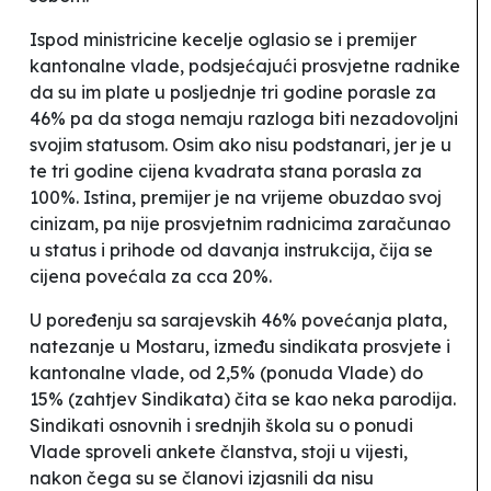
Ispod ministricine kecelje oglasio se i premijer
kantonalne vlade, podsjećajući prosvjetne radnike
da su im plate u posljednje tri godine porasle za
46% pa da stoga nemaju razloga biti
nezadovoljni
svojim statusom
. Osim ako nisu podstanari, jer je u
te tri godine cijena kvadrata stana porasla za
100%. Istina, premijer je na vrijeme obuzdao svoj
cinizam, pa nije prosvjetnim radnicima zaračunao
u status i prihode od davanja instrukcija, čija se
cijena povećala za cca 20%.
U poređenju sa sarajevskih 46% povećanja plata,
natezanje u Mostaru, između sindikata prosvjete i
kantonalne vlade, od 2,5% (ponuda Vlade) do
15% (zahtjev Sindikata) čita se kao neka parodija.
Sindikati osnovnih i srednjih škola su o ponudi
Vlade sproveli ankete članstva
, stoji u vijesti,
nakon čega su se
članovi izjasnili da nisu