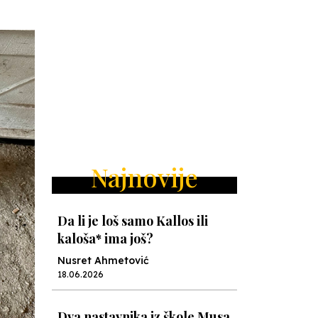
Najnovije
Da li je loš samo Kallos ili
kaloša* ima još?
Nusret Ahmetović
18.06.2026
Dva nastavnika iz škole Musa
Ćazim Ćatić
Nenad Veličković
15.05.2026
Sarajevski pali borci i šehidi
bili bi protiv