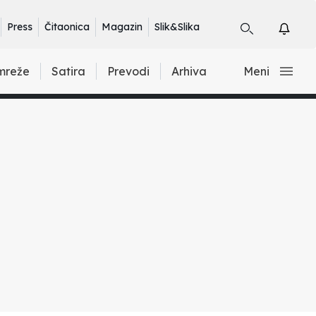
Press
Čitaonica
Magazin
Slik&Slika
mreže
Satira
Prevodi
Arhiva
Meni