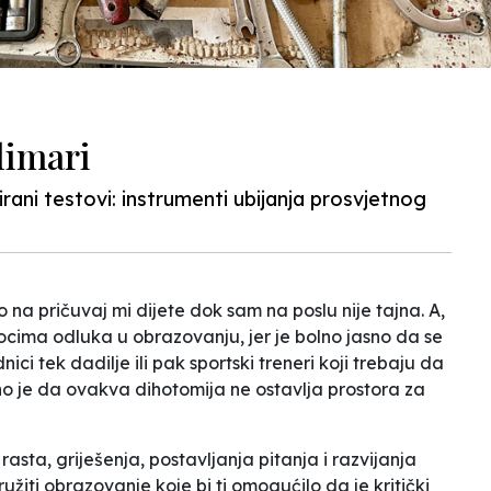
limari
rani testovi: instrumenti ubijanja prosvjetnog
no na
pričuvaj mi dijete dok sam na poslu
nije tajna. A,
siocima odluka u obrazovanju, jer je bolno jasno da se
ici tek dadilje ili pak sportski treneri koji trebaju da
tno je da ovakva dihotomija ne ostavlja prostora za
 rasta, griješenja, postavljanja pitanja i razvijanja
užiti obrazovanje koje bi ti omogućilo da je kritički