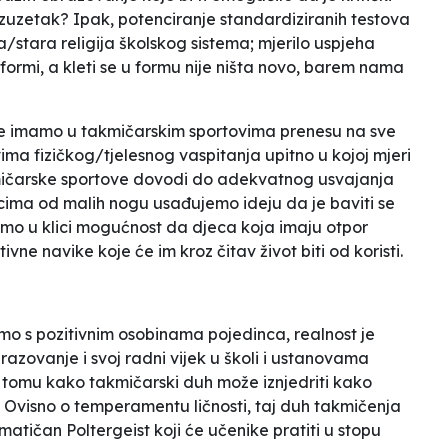
 izuzetak? Ipak, potenciranje standardiziranih testova
/stara religija školskog sistema; mjerilo uspjeha
 formi, a kleti se u formu nije ništa novo, barem nama
je imamo u takmičarskim sportovima prenesu na sve
ma fizičkog/tjelesnog vaspitanja upitno u kojoj mjeri
kmičarske sportove dovodi do adekvatnog usvajanja
icima od malih nogu usađujemo ideju da je
baviti se
amo u klici mogućnost da djeca koja imaju otpor
e navike koje će im kroz čitav život biti od koristi.
o s pozitivnim osobinama pojedinca, realnost je
azovanje i svoj radni vijek u školi i ustanovama
m tomu kako
takmičarski duh
može iznjedriti kako
a. Ovisno o temperamentu ličnosti, taj duh takmičenja
atičan Poltergeist koji će učenike pratiti u stopu