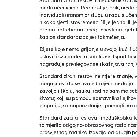
Standardizirani testovi i međuškolska ta
među učenicima. Realnost je, pak, nešto dr
individualiziranom pristupu u radu s uč
nikako sjesti istovremeno. Ili je jedno, ili
prema potrebama i mogućnostima djeteta,
šablon standardizacije i takmičenja.
Dijete koje nema grijanje u svojoj kući i 
uslove i svu podršku kod kuće. Ispod fasad
nagrađuje privilegovane i kažnjava ranji
Standardizirani testovi ne mjere znanje
mogućnost da se hvale brojem medalja i 
zavoljeli školu, nauku, rad na samima sebi,
životu; koji su pomoću nastavnika i njihov
empatiju, samopouzdanje i pomogli im d
Standardizacija testova i međuškolska takm
to mjerilo odgojno-obrazovnog rada nast
prosvjetnog radnika izdvaja od drugih poz