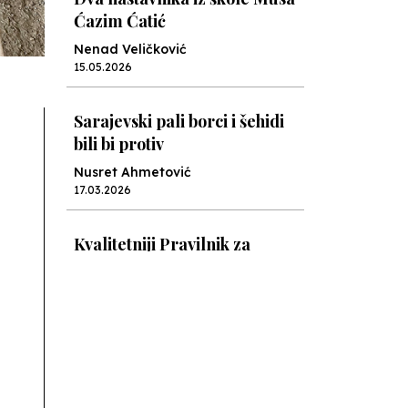
Nusret Ahmetović
17.03.2026
Kvalitetniji Pravilnik za
prijem nekvalitetnijih
radnika
Nusret Ahmetović
05.03.2026
Cvijeće sigurnosti
Nenad Veličković
05.03.2026
Jazavci
Nenad Veličković
24.02.2026