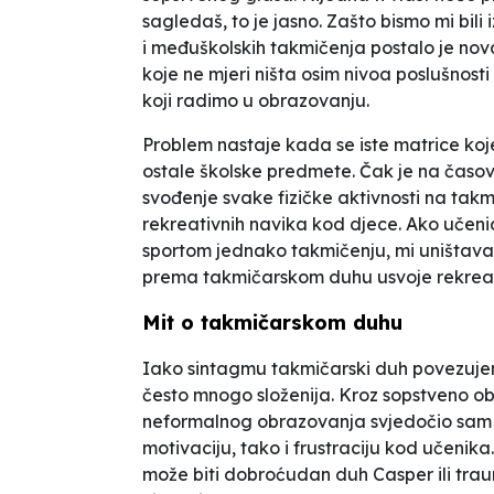
sagledaš, to je jasno. Zašto bismo mi bili
i međuškolskih takmičenja postalo je nova
koje ne mjeri ništa osim nivoa poslušnosti
koji radimo u obrazovanju.
Problem nastaje kada se iste matrice ko
ostale školske predmete. Čak je na časovi
svođenje svake fizičke aktivnosti na ta
rekreativnih navika kod djece. Ako učen
sportom
jednako
takmičenju
, mi uništav
prema takmičarskom duhu usvoje rekreativn
Mit o takmičarskom duhu
Iako sintagmu
takmičarski duh
povezujem
često mnogo složenija. Kroz sopstveno obr
neformalnog obrazovanja svjedočio sa
motivaciju, tako i frustraciju kod učenik
može biti dobroćudan duh Casper ili traum