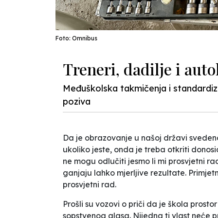
Foto: Omnibus
Treneri, dadilje i auto
Međuškolska takmičenja i standardizi
poziva
Da je obrazovanje u našoj državi svede
ukoliko jeste, onda je treba otkriti dono
ne mogu odlučiti jesmo li mi prosvjetni radn
ganjaju lahko mjerljive rezultate. Primje
prosvjetni rad.
Prošli su vozovi o priči da je škola prostor
sopstvenog glasa. Nijedna ti vlast neće pr