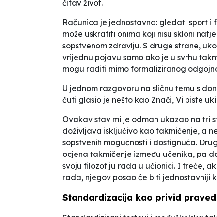
čitav život.
Računica je jednostavna: gledati sport i f
može uskratiti onima koji nisu skloni na
sopstvenom zdravlju. S druge strane, u
vrijednu pojavu samo ako je u svrhu takmi
mogu raditi mimo formaliziranog odgojn
U jednom razgovoru na sličnu temu s do
čuti glasio je nešto kao
Znači, Vi biste uki
Ovakav stav mi je odmah ukazao na tri st
doživljava isključivo kao takmičenje, a ne
sopstvenih mogućnosti i dostignuća. Drug
ocjena takmičenje između učenika, pa da
svoju filozofiju rada u učionici. I treće, 
rada, njegov posao će biti jednostavniji k
Standardizacija kao privid praved