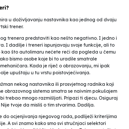
eri?
nira u doživljavanju nastavnika kao jednog od dvaju
tski trener.
tskog trenera predstaviti kao nešto negativno. I jedno i
 I dadilje i treneri ispunjavaju svoje funkcije, ali to
to kao što autolimaru nećete reći da pogleda u čemu
ako bismo osobe koje bi to uradile smatrale
mehaničara. Kada je riječ o obrazovanju, mi ipak
bolje upuštaju u tu vrstu poistovjećivanja.
ažman nekog nastavnika ili prosvjetnog radnika koji
norme obrazovnog sistema smatra se naivnim pokušajem
bi trebao mnogo razmišljati.
Pripazi ti djecu. Osiguraj
Nije tvoje da misliš o tim stvarima
. Dadilja.
e do ocjenjivanja njegovog rada, podliježi kriterijima
je. A svi znamo kako smo svi stručnjaci selektori