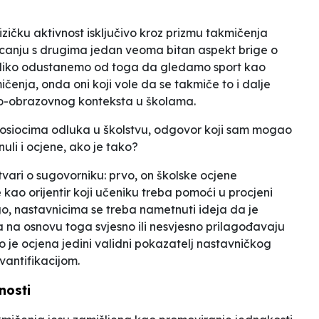
izičku aktivnost isključivo kroz prizmu takmičenja
tjecanju s drugima jedan veoma bitan aspekt brige o
koliko odustanemo od toga da gledamo sport kao
čenja, onda oni koji vole da se takmiče to i dalje
o-obrazovnog konteksta u školama.
nosiocima odluka u školstvu, odgovor koji sam mogao
nuli i ocjene, ako je tako
?
vari o sugovorniku: prvo, on školske ocjene
 kao orijentir koji učeniku treba pomoći u procjeni
o, nastavnicima se treba nametnuti ideja da je
 na osnovu toga svjesno ili nesvjesno prilagođavaju
ako je ocjena jedini validni pokazatelj nastavničkog
vantifikacijom.
nosti