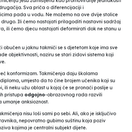
kmičenja jesu zamišljena kao promoviranje jednakosti
ugačija. Sva priča o diferencijaciji i
enicima pada u vodu. Ne možemo na ove dvije stolice
 je drugo. Ili ćemo nastojati prilagoditi nastavni sadržaj
 ili ćemo djecu nastojati deformirati dok ne stanu u
uči obučen u jaknu takmiči se s djetetom koje ima sve
e objektivnosti, naziru se stari zidovi sistema koji
ve.
, već konformizam. Takmičenja daju školama
diploma, umjesto da to čine brojem učenika koji su
 ili neku užu oblast u kojoj će se pronaći poslije u
ih pristupa
odgojno
-obrazovnog rada razvili
a umanje anksioznost.
ičenja nisu loši sami po sebi. Ali, ako je isključivo
avnika, nepovratno gubimo suštinu koja poziv
iva kojima je centralni subjekt dijete.