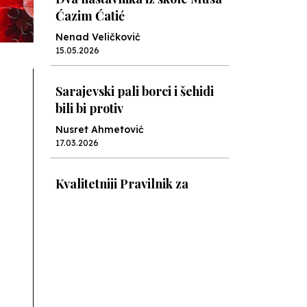
Ćazim Ćatić
Nenad Veličković
15.05.2026
Sarajevski pali borci i šehidi
bili bi protiv
Nusret Ahmetović
17.03.2026
Kvalitetniji Pravilnik za
prijem nekvalitetnijih
radnika
Nusret Ahmetović
05.03.2026
Cvijeće sigurnosti