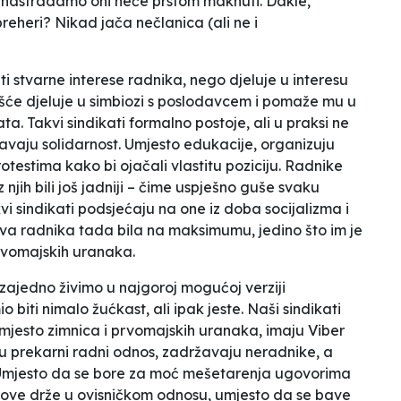
nastradamo oni neće prstom maknuti. Dakle,
breheri?
Nikad jača
nečlanica
(ali
ne
i
iti stvarne
interese
radnika, nego djeluje u
interesu
ešće
djeluje u simbiozi s poslodavcem i pomaže mu u
a. Takvi sindikati formalno postoje, ali u praksi ne
vaju solidarnost. Umjesto edukacije,
organizuju
testima kako bi ojačali vlastitu poziciju. Radnike
 njih bili još jadniji – čime uspješno guše svaku
i sindikati
podsjećaju
na one iz doba socijalizma i
va radnika tada bila na maksimumu, jedino što im je
rvomajskih uranaka.
 zajedno
živimo u
najgoroj mogućoj verziji
io
biti nimalo žućkast, ali ipak jeste. Naši sindikati
mjesto zimnica i prvomajskih uranaka, imaju
Viber
 u
prekarni
radni odnos, zadržavaju
neradnike, a
. Umjesto da se bore za moć
mešetarenja
ugovorima
nove drže u ovisničkom odnosu, umjesto da se bave