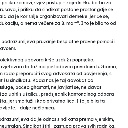
u
priliku za novi, svjež pristup –
zajedničku borbu za
rušava, i priliku da sindikat postane
prostor
gdje se
a da je korisnije
organizovati
derneke, jer će se,
dukaciju, a
nema večere za 8. mart“. I to je bilo to od
a
podrazumijeva pružanje besplatne pravne pomoći i
davcem.
kolektivnog ugovora
krše
uzduž i poprijeko,
savjetovao da tužimo poslodavca privatnim tužbama,
nam rado preporučiti svog advokata od povjerenja,
s
t i u sindikatu. Kada
nas
je taj advokat od
usluge,
počeo
ghostati,
ne javljati se, ne davati
zalupiti slušalicu,
predsjednik kantonalnog odbora
a, jer smo tužili kao privatna lica. I to je bila ta
avljate,
i dalje
nečlanica.
odrazumijeva da je odnos
sindikata
prema vjerskim,
 neutralan. Sindikat štiti i zastupa prava svih radnika,