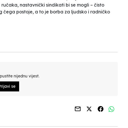
h
ručaka, nastavnički sindikati bi se mogli
– čisto
g čega postoje, a to je
borba za
ljudsko i radničko
ustite nijednu vijest.
rijavi se