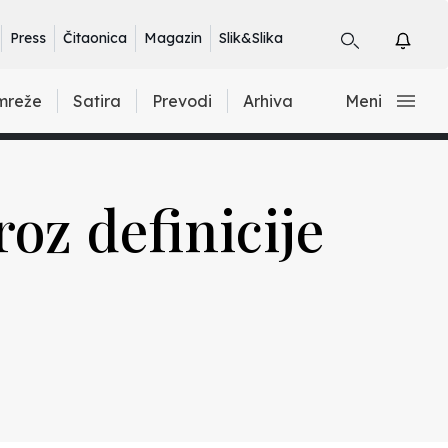
Press
Čitaonica
Magazin
Slik&Slika
mreže
Satira
Prevodi
Arhiva
Meni
oz definicije