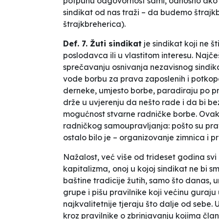
potpunu odgovornost sami, odnosno ako 
sindikat od nas traži – da budemo štrajk
štrajkbreherica).
Def.
7. Žuti sindikat
je sindikat koji ne št
poslodavca
ili u vlastitom
interesu. Najč
sprečavanju
osnivanja nezavisnog sindikat
vode borbu za prava zaposlenih i potkopa
derneke,
umjesto borbe, paradiraju po pro
drže u uvjerenju da nešto rade i da bi bez
mogućnost stvarne radničke borbe. Ovakv
radničkog samoupravljanja: pošto su pra
ostalo bilo je –
organizovanje
zimnica i p
Nažalost, već više
od trideset godina
svi
kapitalizma
,
onoj u
kojoj
sindikat ne bi
sm
baštine tradicije žutih,
samo što danas, u
grupe i
pišu
pravilnike koji većinu guraju
najkvalitetnije tjeraju što dalje od sebe
kroz pravilnike o zbrinjavanju
kojima čla