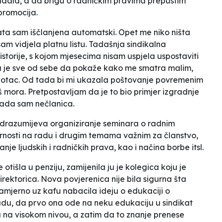
udala, a da brigu o radničkim pravima prepustim
 promocija.
kata sam
iščlanjena
automatski. Opet me niko ništa
isam vidjela platnu listu. Tadašnja sindikalna
istorije, s kojom mjesecima nisam uspjela uspostaviti
la je sve od sebe da pokaže kako me smatra malim,
e otac. Od tada
bi
mi
ukazala poštovanje povremenim
mora. Pretpostavljam da je to bio primjer
izgradnje
tada sam
nečlanica.
drazumijeva organiziranje seminara o radnim
rnosti na radu i drugim temama važnim za članstvo,
vanje
ljudskih i radničkih prava, kao i načina borbe itsl.
otišla u penziju, zamijenila ju je kolegica koju je
rektorica. Nova povjerenica nije bila sigurna šta
amjerno
uz kafu nabacila ideju o edukaciji
o
adu,
da prvo ona ode na neku edukaciju u sindikat
 na visokom nivou,
a zatim da to znanje prenese