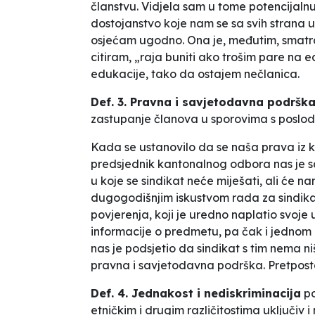
članstvu. Vidjela sam u tome
potencijaln
dostojanstvo koje nam se sa svih strana u
osjećam ugodno. Ona je, međutim, smatral
citiram, „raja buniti ako
trošim pare na e
edukacije, tako da ostajem
nečlanica.
Def. 3. Pravna i savjetodavna podršk
zastupanje članova u sporovima s poslo
Kada se ustanovilo da se naša prava iz 
predsjednik kantonalnog odbora nas je 
u koje se sindikat neće miješati, ali će 
dugogodišnjim iskustvom
rada za sindika
povjerenja, koji je uredno naplatio svoje 
informacije o predmetu, pa čak i jednom i 
nas je
podsjetio
da sindikat s tim nema ništ
pravna i savjetodavna podrška.
Pretpost
Def. 4. Jednakost i nediskriminacija
p
etničkim i drugim različitostima uključiv i