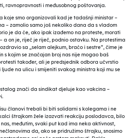
sti, ravnopravnosti i međusobnog poštovanja.
sta koje smo
organizovali
kad je tadašnji ministar –
nama – zamolio samo još nekoliko dana da s vladom
zorio je da će, ako ipak izađemo na proteste, morati
 a on je, riječ je riječ, podnio ostavku. Na protestima
zdravio sa „selam alejkum, braćo i sestre“, čime je
in s kojim se značajan broj nas nije mogao baš
 protesti također, ali je predsjednik odbora učvrstio
i ljude na ulicu i
smijeniti svakog ministra koji mu se
stalog znači da sindikat djeluje kao vakcina –
i.
isu članovi trebali bi biti solidarni s kolegama i ne
ikalci štrajkom žele izazvati reakciju poslodavca, bilo
d nas, međutim,
svaki put kad ima neka aktivnost,
nečlanovima
da, ako se pridružimo štrajku, snosimo