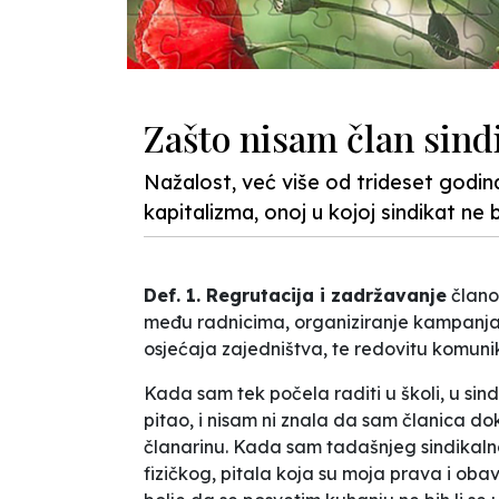
Zašto nisam član sindi
Nažalost, već više od trideset godina
kapitalizma, onoj u kojoj sindikat ne b
Def. 1. Regrutacija i
zadržavanje
člano
među radnicima, organiziranje kampanja z
osjećaja zajedništva, te redovitu komunik
Kada sam tek počela raditi u školi, u sin
pitao, i nisam ni znala da sam članica do
članarinu. Kada sam tadašnjeg sindikaln
fizičkog,
pitala koja su moja prava i obav