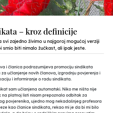
kata – kroz definicije
 svi zajedno živimo u najgoroj mogućoj verziji
i smio biti nimalo žućkast, ali ipak jeste.
va i članica podrazumijeva promociju sindikata
a učlanjenje novih članova, izgradnju povjerenja i
aciju i informiranje o radu sindikata.
dikat sam učlanjena automatski. Niko me ništa nije
k na platnoj listi nisam prepoznala odbitak za
og povjerenika,
ujedno
mog nekadašnjeg profesora
eze kao članice sindikata, rekao mi je da bi mi bilo