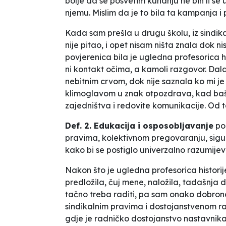
bolje da se posvetim kuhanju
ne bih li
se
njemu. Mislim da je to bila ta kampanja i
Kada sam prešla u drugu školu, iz sindi
nije pitao, i opet nisam ništa znala dok n
povjerenica bila je ugledna profesorica h
ni kontakt očima, a kamoli razgovor. Da
nebitnim crvom,
dok nije saznala ko mi j
klimoglavom
u
znak
otpozdrava, kad baš 
zajedništva i redovite komunikacije.
Od 
Def. 2. Edukacija i osposobljavanje
po
pravima, kolektivnom pregovaranju, sigu
kako bi se postiglo univerzalno razumije
Nakon što je ugledna profesorica historije 
predložila,
čuj mene,
naložila,
tadašnja di
tačno treba raditi, pa sam
onako dobron
sindikalnim pravima i dostojanstvenom r
gdje je radničko dostojanstvo nastavnika