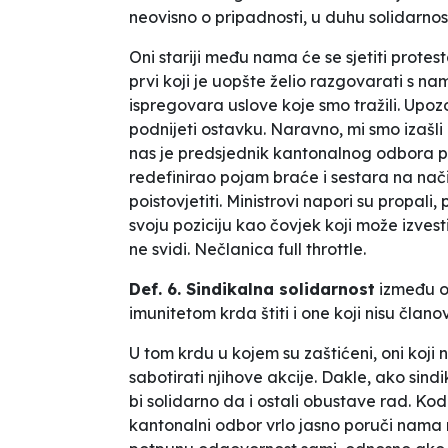
neovisno o pripadnosti, u duhu solidarno
Oni stariji među nama
će se sjetiti prote
prvi koji je uopšte želio razgovarati s 
ispregovara
uslove
koje smo tražili. Upo
podnijeti ostavku. Naravno, mi smo izašli –
nas je predsjednik kantonalnog odbora po
redefinirao pojam braće i sestara na nač
poistovjetiti. Ministrovi napori su propali,
svoju poziciju kao čovjek koji
može
izvest
ne svidi. Nečlanica
full
throttle.
Def. 6. Sindikalna solidarnost
između o
imunitetom krda štiti i one koji nisu članov
U tom krdu u kojem su zaštićeni, oni koji n
sabotirati njihove akcije. Dakle, ako sind
bi solidarno da i ostali obustave rad. Ko
kantonalni odbor vrlo jasno
poruči
nama