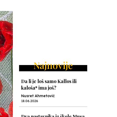
Najnovije
Da li je loš samo Kallos ili
kaloša* ima još?
Nusret Ahmetović
18.06.2026
Dva nastavnika iz škole Musa