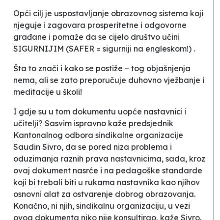
Opći cilj je uspostavljanje obrazovnog sistema koji
njeguje i zagovara prosperitetne i odgovorne
građane i pomaže da se cijelo društvo učini
SIGURNIJIM (SAFER = sigurniji na engleskom!)
.
Šta to znači i kako se postiže – tog objašnjenja
nema, ali se zato preporučuje
duhovno vježbanje i
meditacije u školi
!
I gdje su u tom dokumentu uopće nastavnici i
učitelji? Sasvim ispravno kaže predsjednik
Kantonalnog odbora sindikalne organizacije
Saudin Sivro, da se pored niza problema i
oduzimanja raznih prava nastavnicima, sada, kroz
ovaj dokument nasrće i na pedagoške standarde
koji bi trebali biti u rukama nastavnika kao njihov
osnovni alat za ostvarenje dobrog obrazovanja.
Konačno, ni njih, sindikalnu organizaciju, u vezi
ovog dokumenta niko nije konsultirao, kaže Sivro.