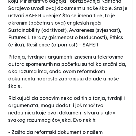
koju Ministarstvo odgoja i obrazovanja Kantona
Sarajevo uvodi ovaj dokument u naše škole. Šta je
ustvari SAFER učenje? Što se imena tiče, to je
akronim (početna slova) engleskih riječi
Sustainability (održivost), Awareness (svjesnost),
Futures Literacy (pismenost o budućnosti), Ethics
(etika), Resilience (otpornost) – SAFER.
Pitanja, tvrdnje i argumenti izneseni u tekstovima
autora spomenutih na početku su toliko snažni da,
ako razuma ima, onda ovom
reformskom
dokumentu
naprosto zabranjuju da uđe u naše
škole.
Rizikujući da ponovim neka od tih pitanja, tvrdnji i
argumenata, mogu dodati i još mnoštvo
nedoumica koje ovaj dokument stvara u glavi
svakog razumnog čovjeka. Evo nekih:
- Zašto da reformski dokument o našem